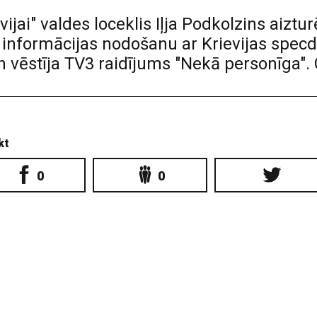
vijai" valdes loceklis Iļja Podkolzins aiztu
nformācijas nodošanu ar Krievijas specdi
dien vēstīja TV3 raidījums "Nekā personīga
kt
0
0