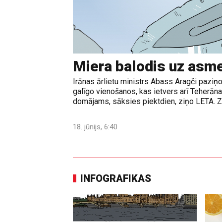
Miera balodis uz asm
Irānas ārlietu ministrs Abass Aragči paziņo
galīgo vienošanos, kas ietvers arī Teherā
domājams, sāksies piektdien, ziņo LETA. Z
18. jūnijs, 6:40
INFOGRAFIKAS