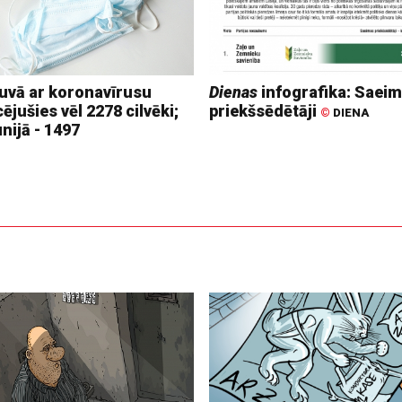
tuvā ar koronavīrusu
Dienas
infografika: Saei
cējušies vēl 2278 cilvēki;
priekšsēdētāji
©
DIENA
nijā - 1497