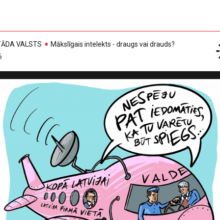
, TĀDA VALSTS
Mākslīgais intelekts - draugs vai drauds?
6