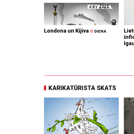
Londona un Kijiva
Lie
©
DIENA
infi
Igau
KARIKATŪRISTA SKATS