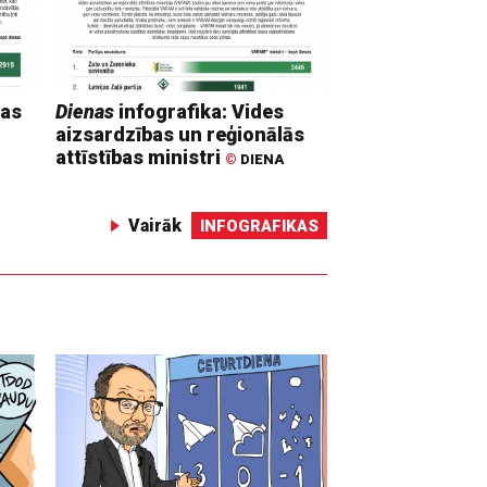
mas
Dienas
infografika: Vides
aizsardzības un reģionālās
attīstības ministri
©
DIENA
Vairāk
INFOGRAFIKAS