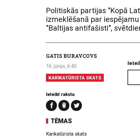
Politiskās partijas "Kopā Lat
izmeklēšanā par iespējamu i
"Baltijas antifašisti", svēt
GATIS BURAVCOVS
Ietei
16. jūnijs, 6:40
KARIKATŪRISTA SKATS
Ieteikt rakstu
TĒMAS
Karikatūrista skats