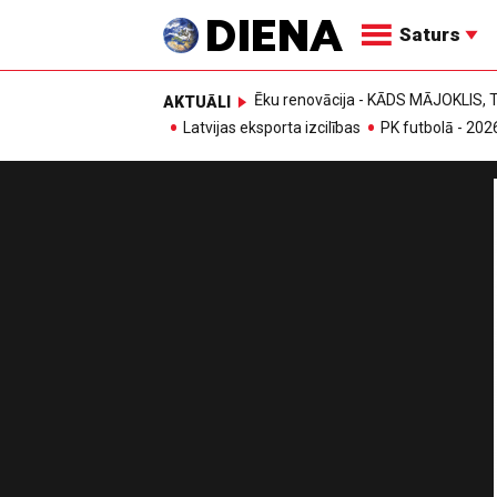
Saturs
Ēku renovācija - KĀDS MĀJOKLIS
AKTUĀLI
Latvijas eksporta izcilības
PK futbolā - 202