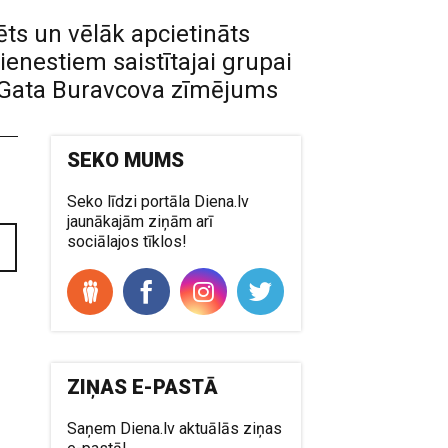
rēts un vēlāk apcietināts
enestiem saistītajai grupai
". Gata Buravcova zīmējums
SEKO MUMS
Seko līdzi portāla Diena.lv
jaunākajām ziņām arī
sociālajos tīklos!
ZIŅAS E-PASTĀ
Saņem Diena.lv aktuālās ziņas