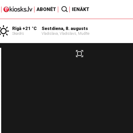
ABONĒT
IENĀKT
Rīgā +21 °C
Sestdiena, 8. augusts
Skaidrs
Vladislava, Vladislavs, Mudīte