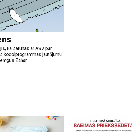
ens
jis, ka sarunas ar ASV par
nas kodolprogrammas jautājumu,
emgus Zahar...