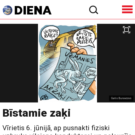
Gatis Buravcovs
Bīstamie zaķi
Vīrietis 6. jūnijā, ap pusnakti fiziski