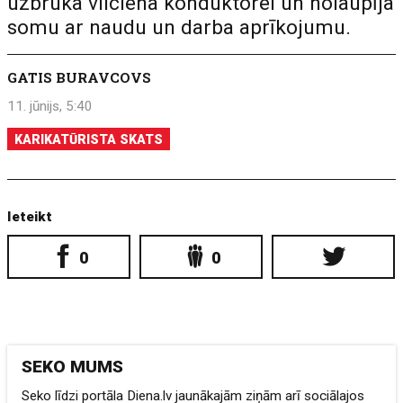
uzbruka vilciena konduktorei un nolaupīja
somu ar naudu un darba aprīkojumu.
GATIS BURAVCOVS
11. jūnijs, 5:40
KARIKATŪRISTA SKATS
Ieteikt
0
0
SEKO MUMS
Seko līdzi portāla Diena.lv jaunākajām ziņām arī sociālajos