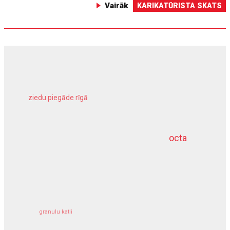
Vairāk
KARIKATŪRISTA SKATS
ziedu piegāde rīgā
meliorācijas darbi
octa
dziļurbums
kravu apdrošināšana
granulu katli
siltumsūknis