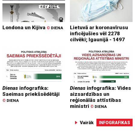
Londona un Kijiva
Lietuvā ar koronavīrusu
©
DIENA
inficējušies vēl 2278
cilvēki; Igaunijā - 1497
Dienas
infografika:
Dienas
infografika: Vides
Saeimas priekšsēdētāji
aizsardzības un
reģionālās attīstības
©
DIENA
ministri
©
DIENA
Vairāk
INFOGRAFIKAS