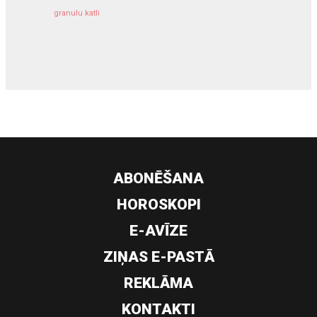
granulu katli
siltumsūknis
ABONĒŠANA
HOROSKOPI
E-AVĪZE
ZIŅAS E-PASTĀ
REKLĀMA
KONTAKTI