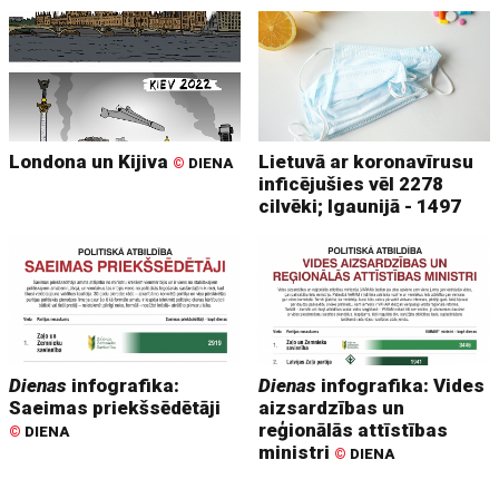
Londona un Kijiva
Lietuvā ar koronavīrusu
©
DIENA
inficējušies vēl 2278
cilvēki; Igaunijā - 1497
Dienas
infografika:
Dienas
infografika: Vides
Saeimas priekšsēdētāji
aizsardzības un
reģionālās attīstības
©
DIENA
ministri
©
DIENA