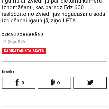
līgumu ar Zviedriju par cietumu kameru
iznomāšanu, kas paredz līdz 600
ieslodzīto no Zviedrijas nogādāšanu soda
izciešanai Igaunijā, ziņo LETA.
ZEMGUS ZAHARĀNS
12. jūnijs, 5:40
KARIKATŪRISTA SKATS
Ieteikt
0
0