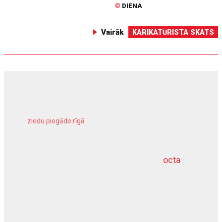
©
DIENA
Vairāk
KARIKATŪRISTA SKATS
ziedu piegāde rīgā
meliorācijas darbi
octa
dziļurbums
kravu apdrošināšana