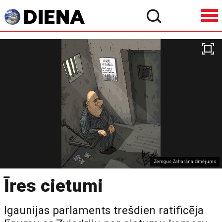
Zemgus Zaharāna zīmējums
Īres cietumi
Igaunijas parlaments trešdien ratificēja