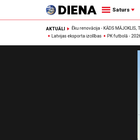
Saturs
Ēku renovācija - KĀDS MĀJOKLIS
AKTUĀLI
Latvijas eksporta izcilības
PK futbolā - 202