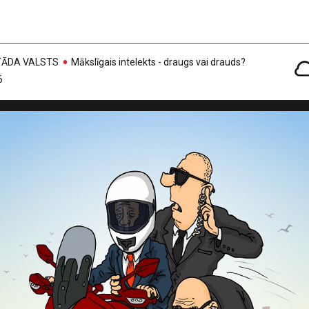
, TĀDA VALSTS
Mākslīgais intelekts - draugs vai drauds?
6