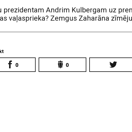
ru prezidentam Andrim Kulbergam uz pre
as vaļasprieka? Zemgus Zaharāna zīmēj
kt
0
0