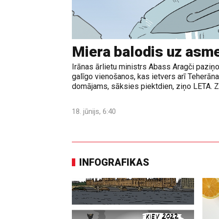
Miera balodis uz asm
Irānas ārlietu ministrs Abass Aragči paziņo
galīgo vienošanos, kas ietvers arī Teherā
domājams, sāksies piektdien, ziņo LETA. Z
18. jūnijs, 6:40
INFOGRAFIKAS