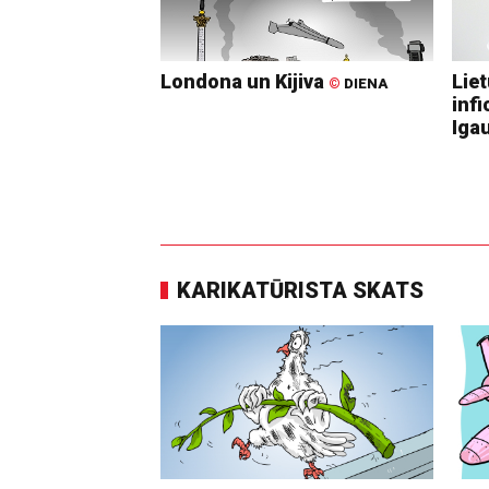
Londona un Kijiva
Lie
©
DIENA
infi
Igau
KARIKATŪRISTA SKATS