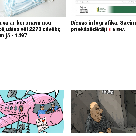
tuvā ar koronavīrusu
Dienas
infografika: Saei
cējušies vēl 2278 cilvēki;
priekšsēdētāji
©
DIENA
nijā - 1497