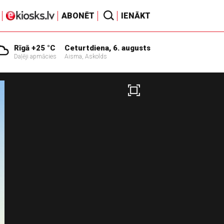
ABONĒT
IENĀKT
Rīgā +25 °C
Ceturtdiena, 6. augusts
Daļēji apmācies
Aisma, Askolds