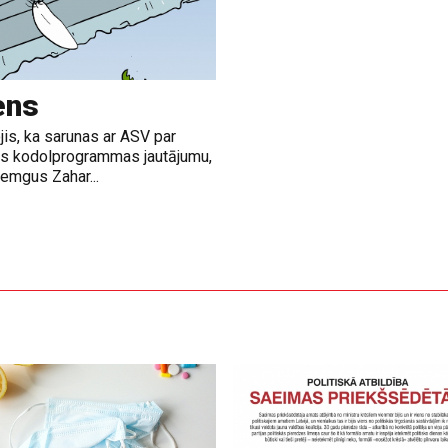
ens
jis, ka sarunas ar ASV par
nas kodolprogrammas jautājumu,
emgus Zahar...