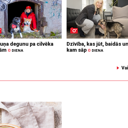
suņa degunu pa cilvēka
Dzīvība, kas jūt, baidās u
dām
kam sāp
©
DIENA
©
DIENA
Va