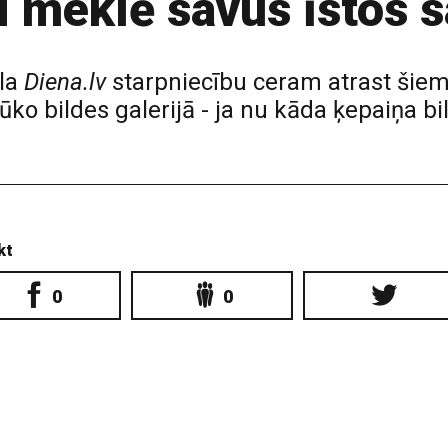
 meklē savus īstos 
la
Diena.lv
starpniecību ceram atrast šie
ko bildes galerijā - ja nu kāda ķepaiņa b
kt
0
0