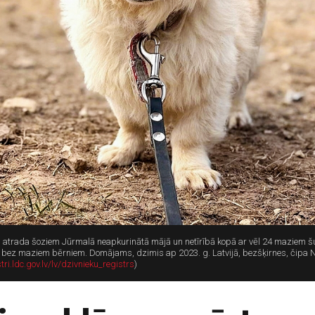
ņu atrada šoziem Jūrmalā neapkurinātā mājā un netīrībā kopā ar vēl 24 maziem š
bez maziem bērniem. Domājams, dzimis ap 2023. g. Latvijā, bezšķirnes, čipa Nr
tri.ldc.gov.lv/lv/dzivnieku_registrs
)