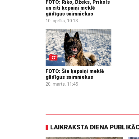
FOTO: Riko, Džeks, Prikols
un citi ķepaiņi meklē
gādīgus saimniekus
10. aprīlis, 10:13
FOTO: Šie ķepaiņi meklē
gādīgus saimniekus
20. marts, 11:45
LAIKRAKSTA DIENA PUBLIKĀ