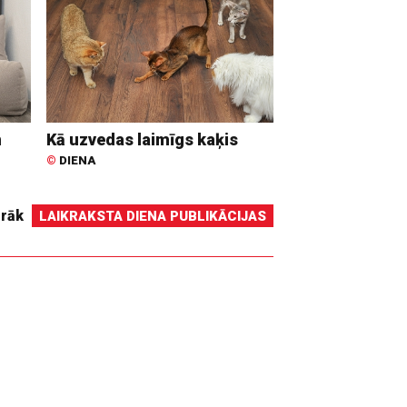
n
Kā uzvedas laimīgs kaķis
©
DIENA
irāk
LAIKRAKSTA DIENA PUBLIKĀCIJAS