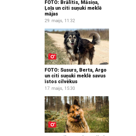
FOTO: Brālītis, Māsiņa,
Ļoļa un citi suņuki meklē
mājas
29. maijs, 11:32
FOTO: Susurs, Berta, Argo
un citi suņuki meklē savus
īstos cilvēkus
17. maijs, 15:30