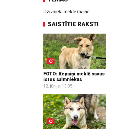
Dzīvnieki meklē mājas
SAISTĪTIE RAKSTI
FOTO: Ķepaiņi meklē savus
īstos saimniekus
12. jūnijs, 13:05