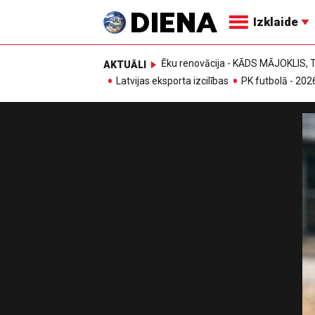
Izklaide
Ēku renovācija - KĀDS MĀJOKLIS
AKTUĀLI
Latvijas eksporta izcilības
PK futbolā - 202