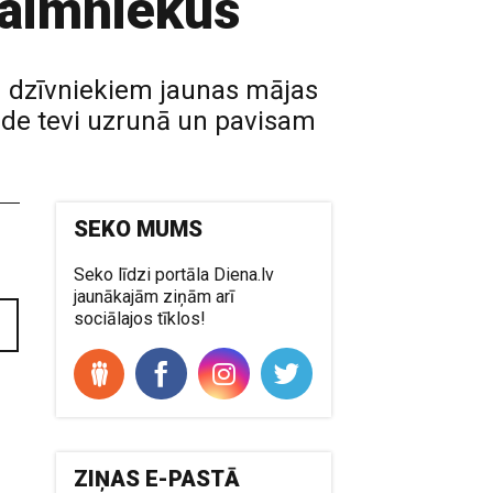
saimniekus
m dzīvniekiem jaunas mājas
ilde tevi uzrunā un pavisam
SEKO MUMS
Seko līdzi portāla Diena.lv
jaunākajām ziņām arī
sociālajos tīklos!
ZIŅAS E-PASTĀ