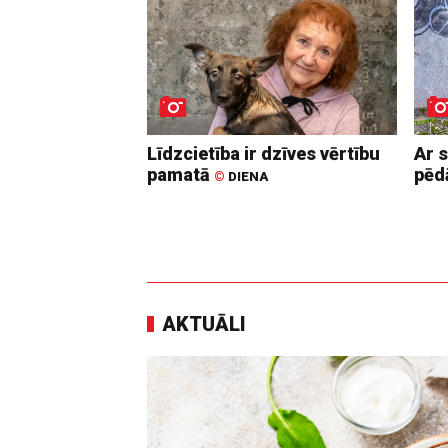
Līdzcietība ir dzīves vērtību
Ar 
pamatā
pē
©
DIENA
AKTUĀLI