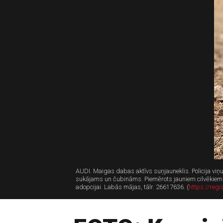
AUDI. Maigas dabas aktīvs suņjauneklis. Policija vi
sukājams un čubināms. Piemērots jauniem cilvēkiem 
adopcijai. Labās mājas, tālr. 26617636. (
https://regis