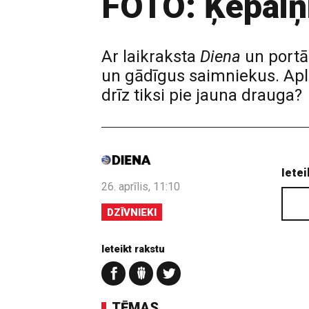
FOTO: Ķepaiņi
Ar laikraksta
Diena
un portā
un gādīgus saimniekus. Aplū
drīz tiksi pie jauna drauga?
Ietei
26. aprīlis, 11:10
DZĪVNIEKI
Ieteikt rakstu
TĒMAS