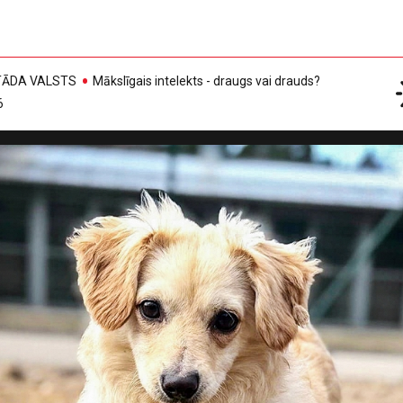
, TĀDA VALSTS
Mākslīgais intelekts - draugs vai drauds?
6