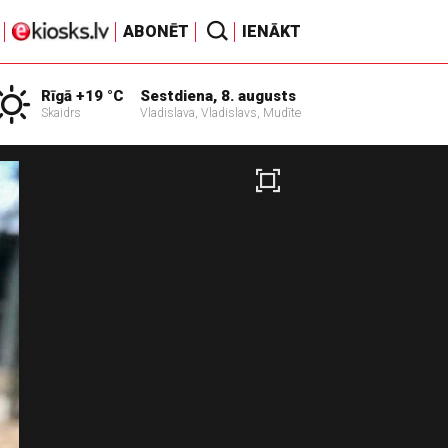
ABONĒT
IENĀKT
Rīgā +19 °C
Sestdiena, 8. augusts
Skaidrs
Vladislava, Vladislavs, Mudīte