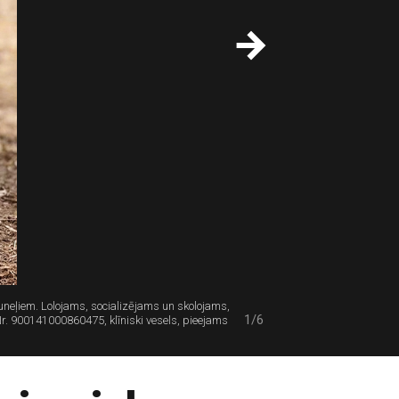
uneļiem. Lolojams, socializējams un skolojams,
1/6
. 900141000860475, klīniski vesels, pieejams