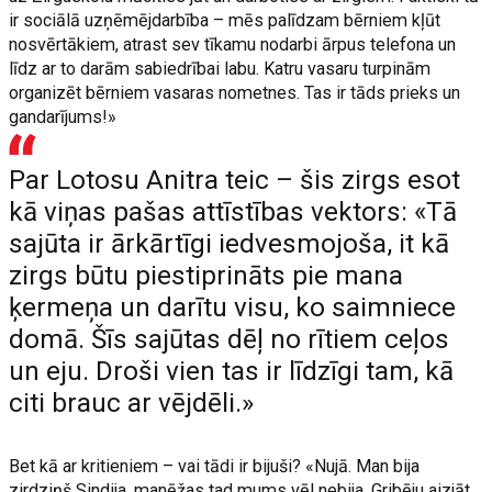
ir sociālā uzņēmējdarbība – mēs palīdzam bērniem kļūt
nosvērtākiem, atrast sev tīkamu nodarbi ārpus telefona un
līdz ar to darām sabiedrībai labu. Katru vasaru turpinām
organizēt bērniem vasaras nometnes. Tas ir tāds prieks un
gandarījums!»
Par Lotosu Anitra teic – šis zirgs esot
kā viņas pašas attīstības vektors: «Tā
sajūta ir ārkārtīgi iedvesmojoša, it kā
zirgs būtu piestiprināts pie mana
ķermeņa un darītu visu, ko saimniece
domā. Šīs sajūtas dēļ no rītiem ceļos
un eju. Droši vien tas ir līdzīgi tam, kā
citi brauc ar vējdēli.»
Bet kā ar kritieniem – vai tādi ir bijuši? «Nujā. Man bija
zirdziņš Sindija, manēžas tad mums vēl nebija. Gribēju aizjāt