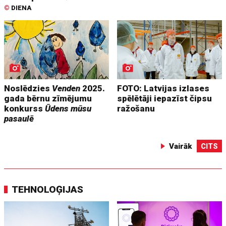
©
DIENA
Noslēdzies
Venden
2025.
FOTO: Latvijas izlases
gada bērnu zīmējumu
spēlētāji iepazīst čipsu
konkurss
Ūdens mūsu
ražošanu
pasaulē
Vairāk
CITS
TEHNOLOĢIJAS