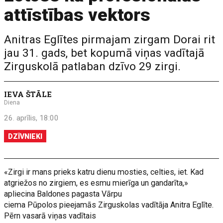
attīstības vektors
Anitras Eglītes pirmajam zirgam Dorai rit
jau 31. gads, bet kopumā viņas vadītajā
Zirguskolā patlaban dzīvo 29 zirgi.
IEVA ŠTĀLE
Diena
26. aprīlis, 18:00
DZĪVNIEKI
«Zirgi ir mans prieks katru dienu mosties, celties, iet. Kad
atgriežos no zirgiem, es esmu mierīga un gandarīta,»
apliecina Baldones pagasta Vārpu
ciema Pūpolos pieejamās Zirguskolas vadītāja Anitra Eglīte.
Pērn vasarā viņas vadītais