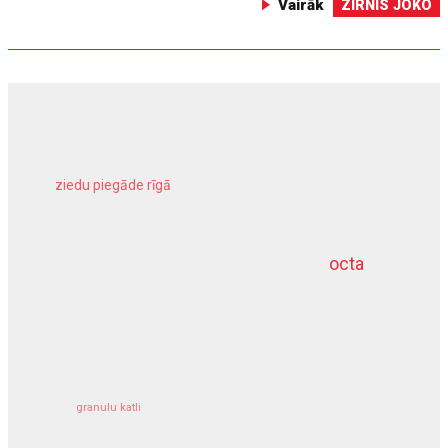
Vairāk
ZIRNIS JOKO
ziedu piegāde rīgā
meliorācijas darbi
octa
dziļurbums
kravu apdrošināšana
granulu katli
siltumsūknis