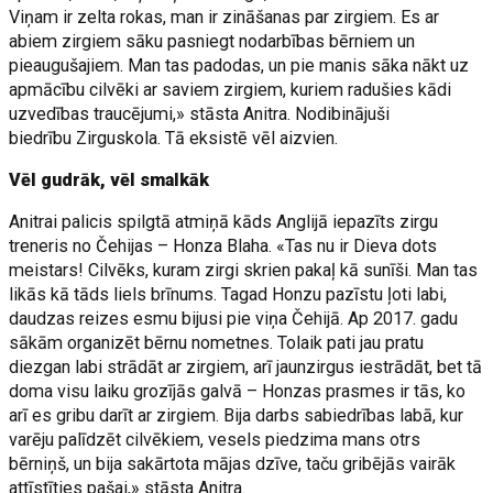
Viņam ir zelta rokas, man ir zināšanas par zirgiem. Es ar
abiem zirgiem sāku pasniegt nodarbības bērniem un
pieaugušajiem. Man tas padodas, un pie manis sāka nākt uz
apmācību cilvēki ar saviem zirgiem, kuriem radušies kādi
uzvedības traucējumi,» stāsta Anitra. Nodibinājuši
biedrību Zirguskola. Tā eksistē vēl aizvien.
Vēl gudrāk, vēl smalkāk
Anitrai palicis spilgtā atmiņā kāds Anglijā iepazīts zirgu
treneris no Čehijas – Honza Blaha. «Tas nu ir Dieva dots
meistars! Cilvēks, kuram zirgi skrien pakaļ kā sunīši. Man tas
likās kā tāds liels brīnums. Tagad Honzu pazīstu ļoti labi,
daudzas reizes esmu bijusi pie viņa Čehijā. Ap 2017. gadu
sākām organizēt bērnu nometnes. Tolaik pati jau pratu
diezgan labi strādāt ar zirgiem, arī jaunzirgus iestrādāt, bet tā
doma visu laiku grozījās galvā – Honzas prasmes ir tās, ko
arī es gribu darīt ar zirgiem. Bija darbs sabiedrības labā, kur
varēju palīdzēt cilvēkiem, vesels piedzima mans otrs
bērniņš, un bija sakārtota mājas dzīve, taču gribējās vairāk
attīstīties pašai,» stāsta Anitra.