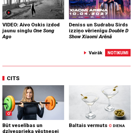
VIDEO: Aivo Oskis izdod
Deniss un Sudrabu Sirds
jaunu singlu
One Song
izziņo vērienīgu
Double D
Ago
Show
Xiaomi Arēnā
Vairāk
NOTIKUMI
CITS
Būt veselības un
Baltais vermuts
©
DIENA
dzīvesprieka vēstnesei