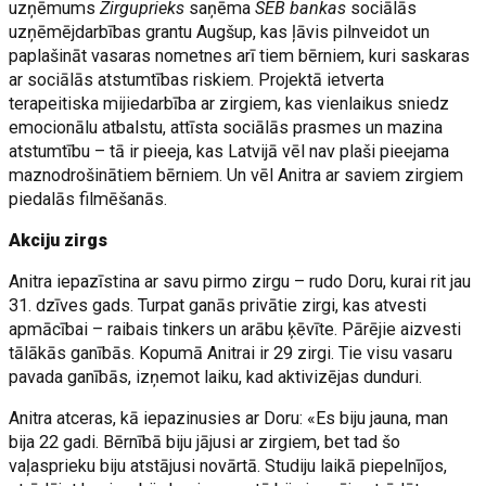
uzņēmums
Zirguprieks
saņēma
SEB bankas
sociālās
uzņēmējdarbības grantu Augšup, kas ļāvis pilnveidot un
paplašināt vasaras nometnes arī tiem bērniem, kuri saskaras
ar sociālās atstumtības riskiem. Projektā ietverta
terapeitiska mijiedarbība ar zirgiem, kas vienlaikus sniedz
emocionālu atbalstu, attīsta sociālās prasmes un mazina
atstumtību – tā ir pieeja, kas Latvijā vēl nav plaši pieejama
maznodrošinātiem bērniem. Un vēl Anitra ar saviem zirgiem
piedalās filmēšanās.
Akciju zirgs
Anitra iepazīstina ar savu pirmo zirgu – rudo Doru, kurai rit jau
31. dzīves gads. Turpat ganās privātie zirgi, kas atvesti
apmācībai – raibais tinkers un arābu ķēvīte. Pārējie aizvesti
tālākās ganībās. Kopumā Anitrai ir 29 zirgi. Tie visu vasaru
pavada ganībās, izņemot laiku, kad aktivizējas dunduri.
Anitra atceras, kā iepazinusies ar Doru: «Es biju jauna, man
bija 22 gadi. Bērnībā biju jājusi ar zirgiem, bet tad šo
vaļasprieku biju atstājusi novārtā. Studiju laikā piepelnījos,