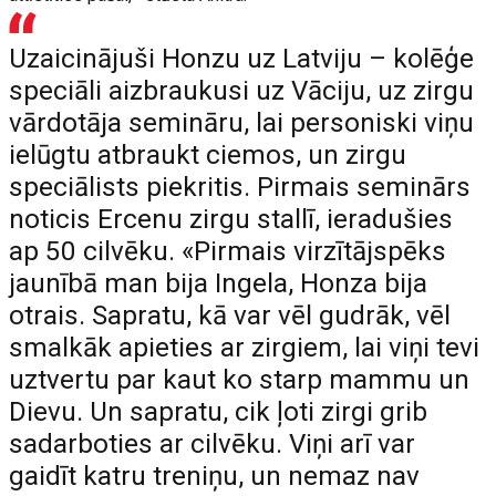
Uzaicinājuši Honzu uz Latviju – kolēģe
speciāli aizbraukusi uz Vāciju, uz zirgu
vārdotāja semināru, lai personiski viņu
ielūgtu atbraukt ciemos, un zirgu
speciālists piekritis. Pirmais seminārs
noticis Ercenu zirgu stallī, ieradušies
ap 50 cilvēku. «Pirmais virzītājspēks
jaunībā man bija Ingela, Honza bija
otrais. Sapratu, kā var vēl gudrāk, vēl
smalkāk apieties ar zirgiem, lai viņi tevi
uztvertu par kaut ko starp mammu un
Dievu. Un sapratu, cik ļoti zirgi grib
sadarboties ar cilvēku. Viņi arī var
gaidīt katru treniņu, un nemaz nav