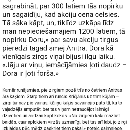
sagrabināt, par 300 latiem tās nopirku
un sagaidīju, kad akciju cena celsies.
Tā sāka kāpt, un, tiklīdz uzkāpa līdz
man nepieciešamajiem 1200 latiem, tā
nopirku Doru,» par savu akciju tirgus
pieredzi tagad smej Anitra. Dora kā
vienīgais zirgs viņai bijusi ilgu laiku.
«Jāju ar viņu, iemācījāmies ļoti daudz –
Dora ir ļoti forša.»
Kamēr runājamies, pie zirgiem pozē trīs no četriem Anitras
āra kaķiem. Starp tiem arī runcis Krišjānis uz trim kājām –
zirgi tur nav pie vainas, kājiņu kaķis savainojis pats tā, ka to
vajadzējis amputēt, bet tas viņam netraucējot laimīgi
dzīvoties un arīdzan kāpt kokos. «No zirgiem kaķi mazliet
baidās, caur aplokiem virzās uzmanīgi, bet tas arī labi, jo zirgi
izklaides pēc mēdz paskriet tiem pakaļ,» noteic saimniece.