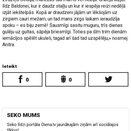
līdz Baldonei, kur ir daudz staļļu un kur ir iespēja reizi nedēļā
izjāt iekštelpās. Kopā ar draudzeni jājām un lēkšojām uz
zirgiem cauri mežam, un tad mans zirgs laikam ieraudzīja
spoku – es biju zemē! Šausmīgi sasitu muguru, trīs dienas
gulēju uz gultas, sāpēja briesmīgi. Toties pa šīm trim dienām
iemācījos spēlēt ukuleli, tagad arī šad tad uzspēlēju,» nosmej
Anitra.
Ieteikt
0
0
SEKO MUMS
Seko līdzi portāla Diena.lv jaunākajām ziņām arī sociālajos
tīklos!