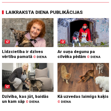
LAIKRAKSTA DIENA PUBLIKĀCIJAS
Līdzcietība ir dzīves
Ar suņa degunu pa
vērtību pamatā
cilvēka pēdām
©
DIENA
©
DIENA
Dzīvība, kas jūt, baidās
Kā uzvedas laimīgs kaķis
un kam sāp
©
DIENA
©
DIENA