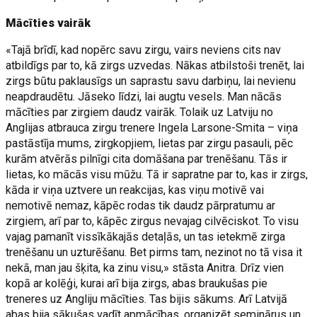
Mācīties vairāk
«Tajā brīdī, kad nopērc savu zirgu, vairs neviens cits nav
atbildīgs par to, kā zirgs uzvedas. Nākas atbilstoši trenēt, lai
zirgs būtu paklausīgs un saprastu savu darbiņu, lai nevienu
neapdraudētu. Jāseko līdzi, lai augtu vesels. Man nācās
mācīties par zirgiem daudz vairāk. Tolaik uz Latviju no
Anglijas atbrauca zirgu trenere Ingela Larsone-Smita – viņa
pastāstīja mums, zirgkopjiem, lietas par zirgu pasauli, pēc
kurām atvērās pilnīgi cita domāšana par trenēšanu. Tās ir
lietas, ko mācās visu mūžu. Tā ir sapratne par to, kas ir zirgs,
kāda ir viņa uztvere un reakcijas, kas viņu motivē vai
nemotivē nemaz, kāpēc rodas tik daudz pārpratumu ar
zirgiem, arī par to, kāpēc zirgus nevajag cilvēciskot. To visu
vajag pamanīt vissīkākajās detaļās, un tas ietekmē zirga
trenēšanu un uzturēšanu. Bet pirms tam, nezinot no tā visa it
nekā, man jau šķita, ka zinu visu,» stāsta Anitra. Drīz vien
kopā ar kolēģi, kurai arī bija zirgs, abas braukušas pie
treneres uz Angliju mācīties. Tas bijis sākums. Arī Latvijā
abas bija sākušas vadīt apmācības, organizēt seminārus un