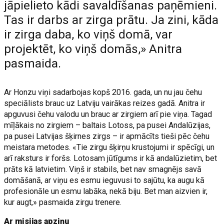
jāpielieto kādi savaldīšanas paņēmieni.
Tas ir darbs ar zirga prātu. Ja zini, kāda
ir zirga daba, ko viņš domā, var
projektēt, ko viņš domās,» Anitra
pasmaida.
Ar Honzu viņi sadarbojas kopš 2016. gada, un nu jau čehu
speciālists brauc uz Latviju vairākas reizes gadā. Anitra ir
apguvusi čehu valodu un brauc ar zirgiem arī pie viņa. Tagad
mīļākais no zirgiem – baltais Lotoss, pa pusei Andalūzijas,
pa pusei Latvijas šķirnes zirgs – ir apmācīts tieši pēc čehu
meistara metodes. «Tie zirgu šķirņu krustojumi ir spēcīgi, un
arī raksturs ir foršs. Lotosam jūtīgums ir kā andalūzietim, bet
prāts kā latvietim. Viņš ir stabils, bet nav smagnējs savā
domāšanā, ar viņu es esmu ieguvusi to sajūtu, ka augu kā
profesionāle un esmu labāka, nekā biju. Bet man aizvien ir,
kur augt,» pasmaida zirgu trenere.
Ar misijas apziņu