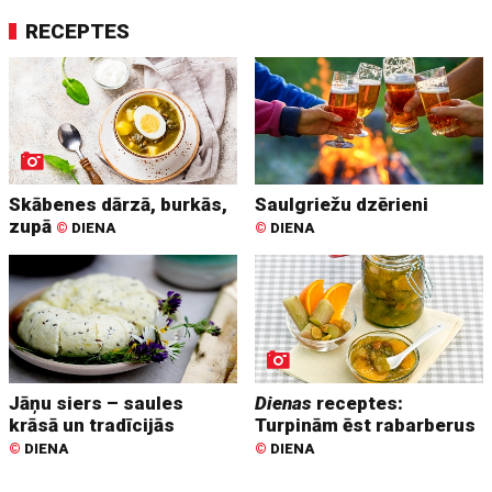
RECEPTES
Skābenes dārzā, burkās,
Saulgriežu dzērieni
zupā
©
DIENA
©
DIENA
Jāņu siers – saules
Dienas
receptes:
krāsā un tradīcijās
Turpinām ēst rabarberus
©
DIENA
©
DIENA