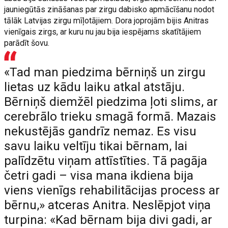
jauniegūtās zināšanas par zirgu dabisko apmācīšanu nodot
tālāk Latvijas zirgu mīļotājiem. Dora joprojām bijis Anitras
vienīgais zirgs, ar kuru nu jau bija iespējams skatītājiem
parādīt šovu.
«Tad man piedzima bērniņš un zirgu
lietas uz kādu laiku atkal atstāju.
Bērniņš diemžēl piedzima ļoti slims, ar
cerebrālo trieku smagā formā. Mazais
nekustējās gandrīz nemaz. Es visu
savu laiku veltīju tikai bērnam, lai
palīdzētu viņam attīstīties. Tā pagāja
četri gadi – visa mana ikdiena bija
viens vienīgs rehabilitācijas process ar
bērnu,» atceras Anitra. Neslēpjot viņa
turpina: «Kad bērnam bija divi gadi, ar