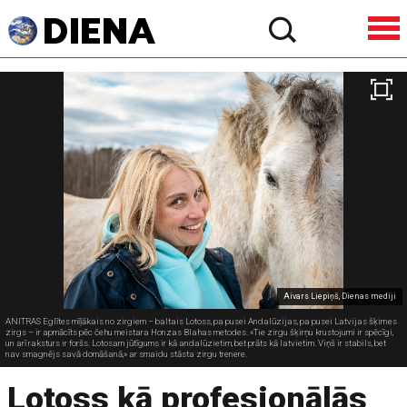
Aivars Liepiņš, Dienas mediji
ANITRAS Eglītes mīļākais no zirgiem – baltais Lotoss, pa pusei Andalūzijas, pa pusei Latvijas šķirnes
zirgs – ir apmācīts pēc čehu meistara Honzas Blahas metodes. «Tie zirgu šķirņu krustojumi ir spēcīgi,
un arī raksturs ir foršs. Lotosam jūtīgums ir kā andalūzietim, bet prāts kā latvietim. Viņš ir stabils, bet
nav smagnējs savā domāšanā,» ar smaidu stāsta zirgu trenere.
Lotoss kā profesionālās