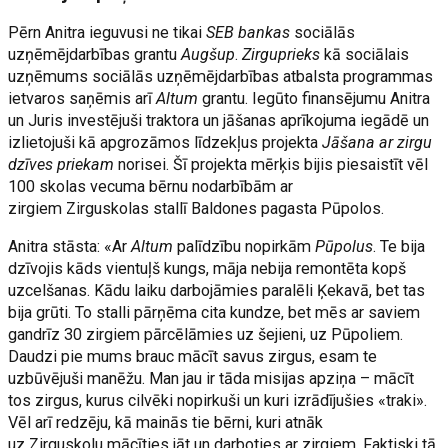
Pērn Anitra ieguvusi ne tikai
SEB bankas
sociālās
uzņēmējdarbības grantu
Augšup
.
Zirguprieks
kā sociālais
uzņēmums sociālās uzņēmējdarbības atbalsta programmas
ietvaros saņēmis arī
Altum
grantu. Iegūto finansējumu Anitra
un Juris investējuši traktora un jāšanas aprīkojuma iegādē un
izlietojuši kā apgrozāmos līdzekļus projekta
Jāšana ar zirgu
dzīves priekam
norisei. Šī projekta mērķis bijis piesaistīt vēl
100 skolas vecuma bērnu nodarbībām ar
zirgiem Zirguskolas stallī Baldones pagasta Pūpolos.
Anitra stāsta: «Ar
Altum
palīdzību nopirkām
Pūpolus
. Te bija
dzīvojis kāds vientuļš kungs, māja nebija remontēta kopš
uzcelšanas. Kādu laiku darbojāmies paralēli Ķekavā, bet tas
bija grūti. To stalli pārņēma cita kundze, bet mēs ar saviem
gandrīz 30 zirgiem pārcēlāmies uz šejieni, uz Pūpoliem.
Daudzi pie mums brauc mācīt savus zirgus, esam te
uzbūvējuši manēžu. Man jau ir tāda misijas apziņa – mācīt
tos zirgus, kurus cilvēki nopirkuši un kuri izrādījušies «traki».
Vēl arī redzēju, kā mainās tie bērni, kuri atnāk
uz Zirguskolu mācīties jāt un darboties ar zirgiem. Faktiski tā