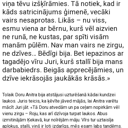
viņa tēvu izšķīrāmies. Tā notiek, kad ir
kāds satricinājums ģimenē, vecāki
vairs nesaprotas. Likās – nu viss,
esmu viena ar bērnu, kurš vēl aizvien
ne runā, ne kustas, par spīti visām
manām pūlēm. Nav man vairs ne zirgu,
ne dzīves… Bēdīgi bija. Bet iepazinos ar
tagadējo vīru Juri, kurš stallī bija mans
darbabiedrs. Beigās apprecējāmies, un
dzīve iekrāsojās jaukākās krāsās.»
Tolaik Doru Anitra bija atstājusi uzturēšanā kādai kundzei
laukos. Juris teicis, ka ķēvīte jāved mājās, lai Anitra varētu
mācīt Juri jāt. «Tā Doru atvedām un pa ceļam nopirkām vēl
vienu zirgu – Roju, kas arī dzīvoja turpat laukos. Abus
izmitinājām Ķekavā, kur noīrējām māju. Vīrs tur uztaisīja
aplokus, stalli, viņš ir ļoti izdarīgs, mēs esam labs tandēms.