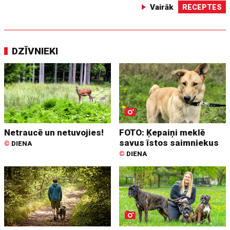
Vairāk
RECEPTES
DZĪVNIEKI
Netraucē un netuvojies!
FOTO: Ķepaiņi meklē
savus īstos saimniekus
©
DIENA
©
DIENA