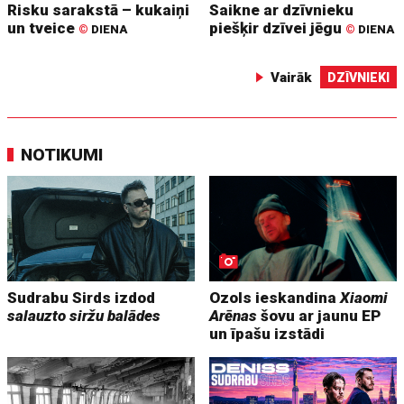
Risku sarakstā – kukaiņi
Saikne ar dzīvnieku
un tveice
piešķir dzīvei jēgu
©
DIENA
©
DIENA
Vairāk
DZĪVNIEKI
NOTIKUMI
Sudrabu Sirds izdod
Ozols ieskandina
Xiaomi
salauzto siržu balādes
Arēnas
šovu ar jaunu EP
un īpašu izstādi