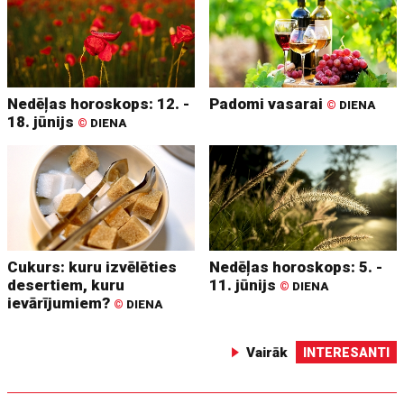
Nedēļas horoskops: 12. -
Padomi vasarai
©
DIENA
18. jūnijs
©
DIENA
Cukurs: kuru izvēlēties
Nedēļas horoskops: 5. -
desertiem, kuru
11. jūnijs
©
DIENA
ievārījumiem?
©
DIENA
Vairāk
INTERESANTI