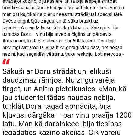
strādājot kazino, biju kasiere, un tā bija iespēja strādāt
brīvdienās un naktīs. Studēju starptautiskā tūrisma vadību,
man patika, tikai ne dienu neesmu strādājusi specialitātē.
Dvēselei gribējās zirgus, un tā sāku braukt uz
izjādēm Armanda lauku jātnieku klubā pie Salaspils. Tur
uzradās Dora – viņu bija atvedis čigāns un pārdevis
Armandam, kā tagad atceros, par 500 latiem. Dora bija
ārkārtīgi satramdīta, viņa it kā godīgi visu dara, bet nekad
nezini, kad sagaidīsi vētrainu, traku reakciju. Ļoti nervoza.»
Sākuši ar Doru strādāt un ielikuši
daudzmaz rāmjos. Nu zirgu varēja
tirgot, un Anitra pieteikusies. «Man kā
jau studentei tādas naudas nebija,
turklāt Dora, tagad apmācīta, bija
kļuvusi dārgāka – par viņu prasīja 1200
latu. Man kā darbiniecei bija tiesības
iegādāties kazino akcijas. Cik varēju