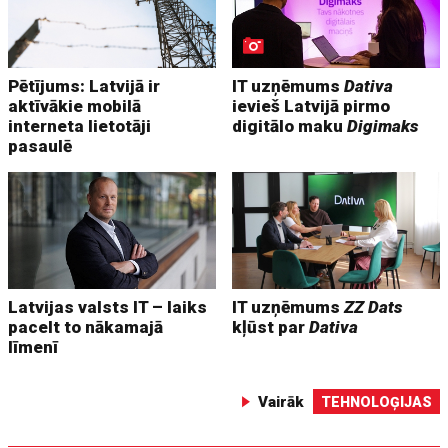
Pētījums: Latvijā ir
IT uzņēmums
Dativa
aktīvākie mobilā
ievieš Latvijā pirmo
interneta lietotāji
digitālo maku
Digimaks
pasaulē
Latvijas valsts IT – laiks
IT uzņēmums
ZZ Dats
pacelt to nākamajā
kļūst par
Dativa
līmenī
Vairāk
TEHNOLOĢIJAS