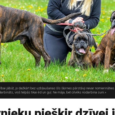
rībai jābūt, jo dažkārt bez uzbļaušanas šīs šķirnes pārstāvji nevar nomierināties. V
arbināts, viņš telpās tikai ēd un guļ. Ne māja, bet cilvēks nodarbina suni.»
nieku piešķir dzīvei 