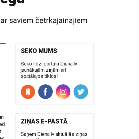
par saviem četrkājainajiem
SEKO MUMS
Seko līdzi portāla Diena.lv
jaunākajām ziņām arī
sociālajos tīklos!
un
ZIŅAS E-PASTĀ
ved
t
Saņem Diena.lv aktuālās ziņas
gas