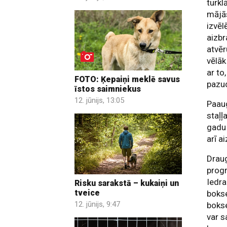
turkl
mājā
izvēl
aizbr
atvēr
vēlāk
ar to
FOTO: Ķepaiņi meklē savus
pazu
īstos saimniekus
12. jūnijs, 13:05
Paaug
staļļ
gadu 
arī a
Drau
progr
Iedr
Risku sarakstā – kukaiņi un
tveice
bokse
12. jūnijs, 9:47
bokse
var s