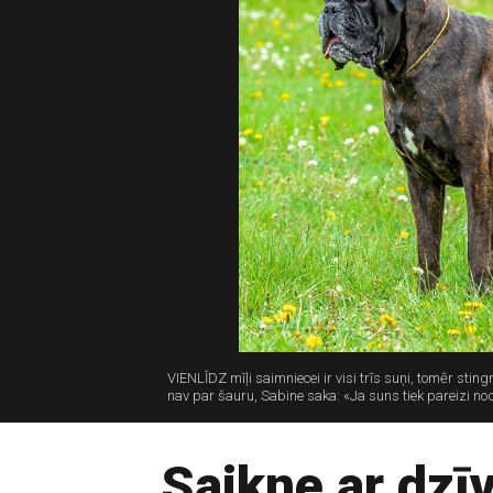
VIENLĪDZ mīļi saimniecei ir visi trīs suņi, tomēr sting
nav par šauru, Sabine saka: «Ja suns tiek pareizi nod
Saikne ar dzīv