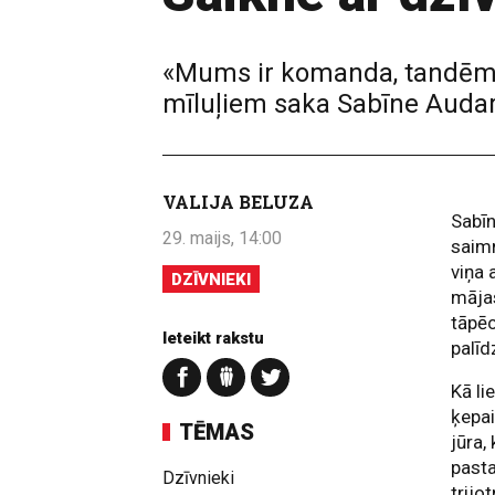
«Mums ir komanda, tandēms, 
mīluļiem saka Sabīne Audar
VALIJA BELUZA
Sabīn
29. maijs, 14:00
saimn
viņa 
DZĪVNIEKI
mājas
tāpēc
Ieteikt rakstu
palī
Kā li
ķepai
TĒMAS
jūra,
pasta
Dzīvnieki
trijo