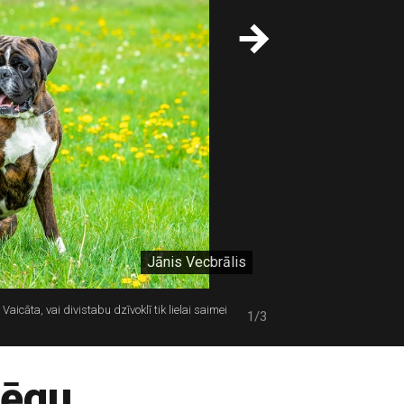
Jānis Vecbrālis
aicāta, vai divistabu dzīvoklī tik lielai saimei
1/3
jēgu