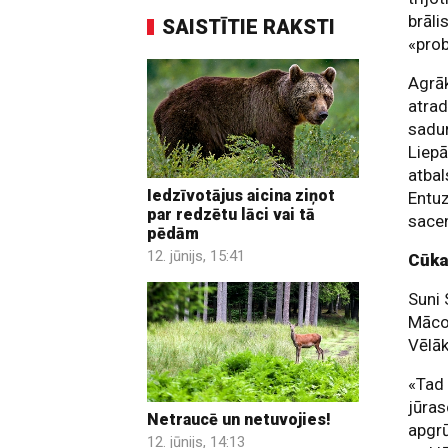
brāli
SAISTĪTIE RAKSTI
«prob
Agrāk
atrad
sadu
Liepā
atbal
Iedzīvotājus aicina ziņot
Entuz
par redzētu lāci vai tā
sacen
pēdām
12. jūnijs, 15:41
Cūka
Suni 
Mācot
Vēlāk
«Tad 
jūras
Netraucē un netuvojies!
apgrū
12. jūnijs, 14:13