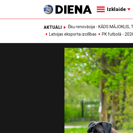
Izklaide
Ēku renovācija - KĀDS MĀJOKLIS
AKTUĀLI
Latvijas eksporta izcilības
PK futbolā - 202