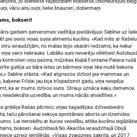
njons, jo dienesta vajadzībām bokserus izkonkurējuši beļ
suņi, vācu aitu suņi, lielie šnauceri, dobermaņi.
ams, bokseri!
āris gadiem patversmes vadītāja piedāvājusi Sabīnei uz laik
ēt pie sevis viņas suņa alimentu kucēnu. «Kad mēs ar Rašelu
 otru ieraudzījām, no malas bijis skaidri redzams, ka nekur
viņa vairs nebrauks. Labāku suni nevarēju vēlēties! Autobus
u kontrolieri viņu pazina, mūzikas klubā Fontaine Palace rudā
rīte gulēja uz bāra letes un bārmeņi viņai lika mutē bekona
s,» Sabīne stāsta. «Kad atgriezos dzīvot pie mammas un
 kaķenei Frīdai jau bija trīspadsmit gadu, viņa nespēja
mt, ka ar mums dzīvos suns. Strauji uznāca kaķu demence,
s neadekvāta uzvedība, un mums nācās atvadīties.»
e gribēja Rašas pēcteci, viņas tagadējais dzīvesbiedrs
ita, taču pārošanai sekoja spontānais aborts un dzemdes
sums. Lai neriskētu ar kuces veselību, atlika kucēnu iegādāti
tams, bokseri. Audzētavā No Akacīša ieraudzītajā Obijā
jniece uzreiz iemīlējās: «Visas zvaigznes sakrita, un 2017.