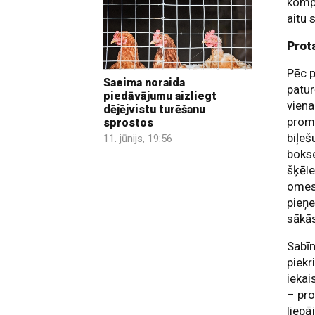
kompa
aitu 
Prot
Pēc p
Saeima noraida
patur
piedāvājumu aizliegt
viena
dējējvistu turēšanu
prom 
sprostos
biļeš
11. jūnijs, 19:56
bokse
šķēle
omes,
pieņe
sākā
Sabīn
piekr
iekai
– pro
liepā