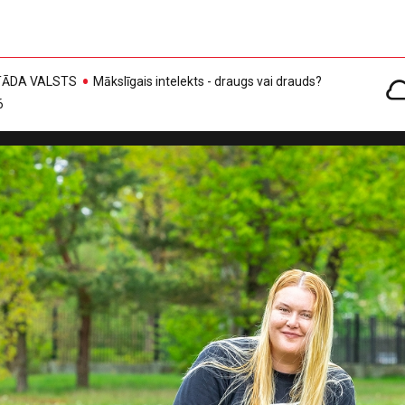
, TĀDA VALSTS
Mākslīgais intelekts - draugs vai drauds?
6