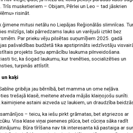
s. Trīs musketieriem – Obijam, Pērlei un Leo – tad jāskrien
lēmu» risināt.
 ģimene mitusi netālu no Liepājas Reģionālās slimnīcas. Tu
ies milzīgs, labi pārredzams lauks un varējuši iztikt bez
rsmēm. Par prieku vēju pilsētas suņumīļiem 2025. gadā
jas pašvaldības budžetā tika apstiprināts iedzīvotāju visvair
stītais projekts Suņu apmācību laukuma pilnveidošana.
iasti tic, ka šogad laukumu, kur trenēties, socializēties un
sties, turpinās attīstīt.
 un kaķi
Sabīne gribēja jau bērnībā, bet mamma un ome neļāva.
ies trešajā klasē, meitene atveda mājās klaiņojošu sunīti.
 kaimiņiene astaini aizveda uz laukiem, un draudzība beidzā
samānījos – teicu, ka iešu pirkt grāmatas, bet atgriezos ar
cūku. Visa klase viņai pienenes plūca, bet cūciņa sāka radīt
tinājumu. Būra tīrīšana nav tik interesanta kā pastaiga ar sun