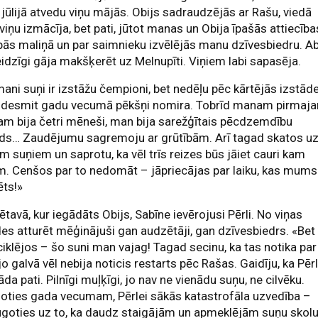
jūlijā atvedu viņu mājās. Obijs sadraudzējās ar Rašu, viedā
viņu izmācīja, bet pati, jūtot manas un Obija īpašās attiecība
ās maliņā un par saimnieku izvēlējās manu dzīvesbiedru. Ab
idzīgi gāja makšķerēt uz Melnupīti. Viņiem labi sapasēja.
mani suņi ir izstāžu čempioni, bet nedēļu pēc kārtējās izstād
 desmit gadu vecumā pēkšņi nomira. Tobrīd manam pirmaj
am bija četri mēneši, man bija sarežģītais pēcdzemdību
ods… Zaudējumu sagremoju ar grūtībām. Arī tagad skatos u
m suņiem un saprotu, ka vēl trīs reizes būs jāiet cauri kam
. Cenšos par to nedomāt – jāpriecājas par laiku, kas mums
ēts!»
tavā, kur iegādāts Obijs, Sabīne ievērojusi Pērli. No viņas
es atturēt mēģinājuši gan audzētāji, gan dzīvesbiedrs. «Bet
ciklējos – šo suni man vajag! Tagad secinu, ka tas notika par
 jo galvā vēl nebija noticis restarts pēc Rašas. Gaidīju, ka Pēr
āda pati. Pilnīgi muļķīgi, jo nav ne vienādu suņu, ne cilvēku.
oties gada vecumam, Pērlei sākās katastrofāla uzvedība –
goties uz to, ka daudz staigājām un apmeklējām suņu skolu