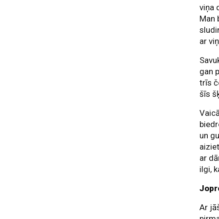
viņa 
Man b
sludi
ar vi
Savuk
gan p
trīs 
šīs š
Vaicā
biedr
un gu
aizie
ar dā
ilgi,
Jopr
Ar jā
pirma