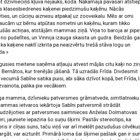
āt dzīvnieciņš kļuva nejauks, koda. Nākamajā pavasarī atstie
s klasesbiedrenes kaķenei piedzimušu kaķēnu. Nācās
ēties, un cūciņu aiznesu atpakaļ uz zooveikalu. Mēs ar omi
aucām uz bērnu atpūtas nometni un kaķēnu, kuram tikko
ušās actiņas, atstājām mammas ziņā. Viņa to baroja ar pipet
 no pudelītes, un Vinnija izauga skaista un gudra. Beidzās g
, ka kaķene naktī izkrita pa neaizvērtu trešā stāva logu un
da.»
usies meitene saņēma atļauju atvest mājās citu kaķi no zi
a Bernātos, kur trenējās jāšanā. Tā uzradās Frīda. Divdesmit
vecumā Sabīne satika puisi, abi sāka dzīvot kopā, bet Frīda, l
izvainota, palika pie vecākiem.
ga mamma, dzīvnieku patversmes grāmatvede, simtlatnieku
ammas ietvaros iekārtoja Sabīni patversmē strādāt.
audzējoties ar patversmes saimnieces Anželas Dolmatovas
ri, jauniete iepazina šo suņu šķirni. Pastāv stereotips, ka
ris ir cīņas suns, taču viņš var arī meklēt pazudušus cilvēkus
argāt, var aizturēt. Primārā loma šai šķirnei pašlaik gan ir su