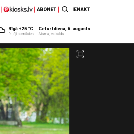
ABONĒT
IENĀKT
Rīgā +25 °C
Ceturtdiena, 6. augusts
Daļēji apmācies
Aisma, Askolds