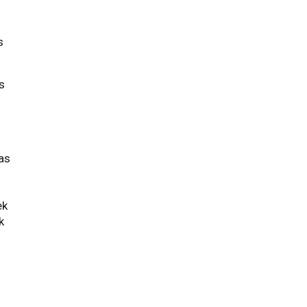
s
as
nas
ek
k