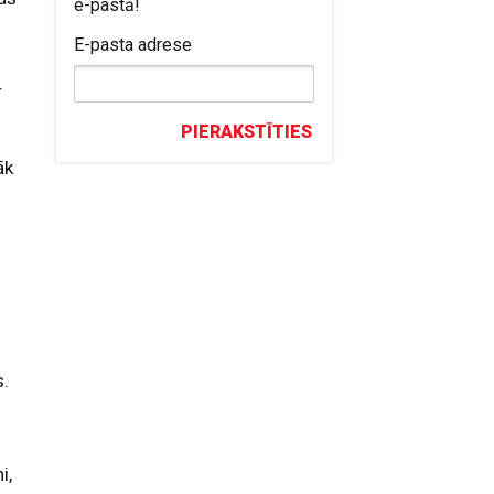
e-pastā!
E-pasta adrese
r
PIERAKSTĪTIES
āk
s.
i,