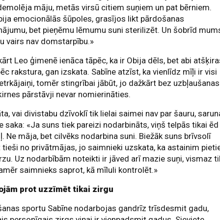
demolēja māju, metās virsū citiem suņiem un pat bērniem.
ija emocionālās šūpoles, grasījos likt pārdošanas
nājumu, bet pieņēmu lēmumu suni sterilizēt. Un šobrīd mum
ņu vairs nav domstarpību.»
ārt Leo ģimenē ienāca tāpēc, ka ir Obija dēls, bet abi atšķir
ēc rakstura, gan izskata. Sabīne atzīst, ka vienlīdz mīļi ir visi
četrkājaiņi, tomēr stingrībai jābūt, jo dažkārt bez uzbļaušanas
ķirnes pārstāvji nevar nomierināties.
ta, vai divistabu dzīvoklī tik lielai saimei nav par šauru, saru
e saka: «Ja suns tiek pareizi nodarbināts, viņš telpās tikai ēd
ļ. Ne māja, bet cilvēks nodarbina suni. Biežāk suns brīvsolī
t tieši no privātmājas, jo saimnieki uzskata, ka astainim pieti
rzu. Uz nodarbībām noteikti ir jāved arī mazie suņi, vismaz ti
 kamēr saimnieks saprot, kā mīluli kontrolēt.»
ojām prot uzzīmēt tikai zirgu
šanas sportu Sabīne nodarbojas gandrīz trīsdesmit gadu,
is personīgais zirgs viņai ir vienpadsmit gadus. Sieviete