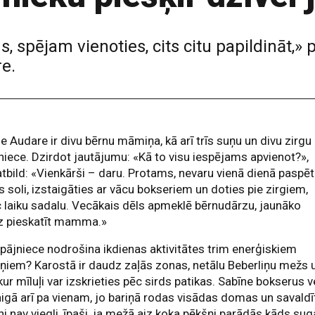
spējam vienoties, cits citu papildināt,» 
e.
e Audare ir divu bērnu māmiņa, kā arī trīs suņu un divu zirgu
iece. Dzirdot jautājumu: «Kā to visu iespējams apvienot?»,
atbild: «Vienkārši – daru. Protams, nevaru vienā dienā paspēt
 soli, izstaigāties ar vācu bokseriem un doties pie zirgiem,
 laiku sadalu. Vecākais dēls apmeklē bērnudārzu, jaunāko
dz pieskatīt mamma.»
epājniece nodrošina ikdienas aktivitātes trim enerģiskiem
ņiem? Karostā ir daudz zaļās zonas, netālu Beberliņu mežs 
 kur mīluļi var izskrieties pēc sirds patikas. Sabīne bokserus 
igā arī pa vienam, jo bariņā rodas visādas domas un savaldī
tni nav viegli, īpaši, ja mežā aiz koka pēkšņi parādās kāds su