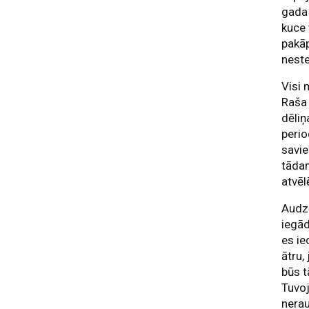
gada 
kuce 
pakāp
neste
Visi 
Raša
dēliņ
peri
savie
tādam
atvēl
Audzē
iegād
es ie
ātru,
būs t
Tuvoj
nerau