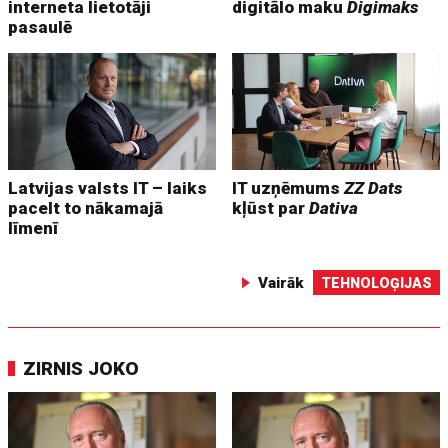
interneta lietotāji
digitālo maku
Digimaks
pasaulē
Latvijas valsts IT – laiks
IT uzņēmums
ZZ Dats
pacelt to nākamajā
kļūst par
Dativa
līmenī
Vairāk
TEHNOLOĢIJAS
ZIRNIS JOKO