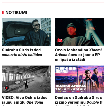
NOTIKUMI
Sudrabu Sirds izdod
Ozols ieskandina
Xiaomi
salauzto siržu balādes
Arēnas
šovu ar jaunu EP
un īpašu izstādi
VIDEO: Aivo Oskis izdod
Deniss un Sudrabu Sirds
jaunu singlu
One Song
izziņo vērienīgu
Double D