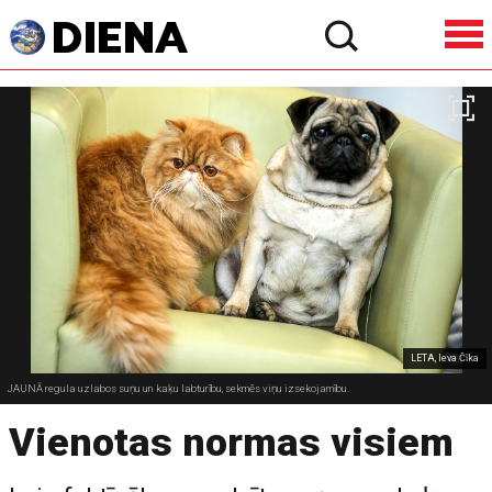
LETA, Ieva Čīka
JAUNĀ regula uzlabos suņu un kaķu labturību, sekmēs viņu izsekojamību.
Vienotas normas visiem