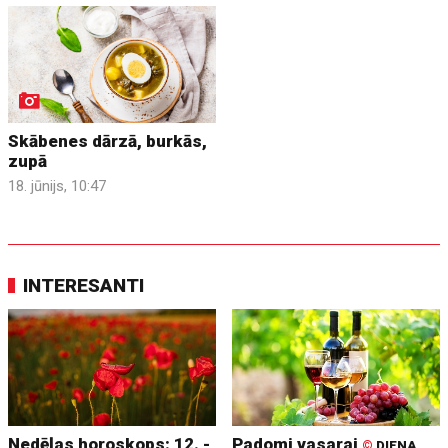
Skābenes dārzā, burkās,
zupā
18. jūnijs, 10:47
INTERESANTI
Nedēļas horoskops: 12. -
Padomi vasarai
©
DIENA