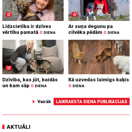
Līdzcietība ir dzīves
Ar suņa degunu pa
vērtību pamatā
cilvēka pēdām
©
DIENA
©
DIENA
Dzīvība, kas jūt, baidās
Kā uzvedas laimīgs kaķis
un kam sāp
©
DIENA
©
DIENA
Vairāk
LAIKRAKSTA DIENA PUBLIKĀCIJAS
AKTUĀLI