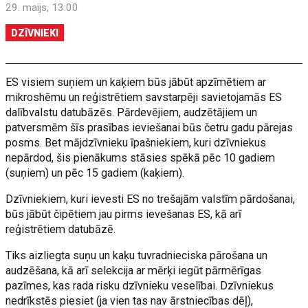
29. maijs, 13:00
DZĪVNIEKI
ES visiem suņiem un kaķiem būs jābūt apzīmētiem ar
mikroshēmu un reģistrētiem savstarpēji savietojamās ES
dalībvalstu datubāzēs. Pārdevējiem, audzētājiem un
patversmēm šīs prasības ieviešanai būs četru gadu pārejas
posms. Bet mājdzīvnieku īpašniekiem, kuri dzīvniekus
nepārdod, šis pienākums stāsies spēkā pēc 10 gadiem
(suņiem) un pēc 15 gadiem (kaķiem).
Dzīvniekiem, kuri ievesti ES no trešajām valstīm pārdošanai,
būs jābūt čipētiem jau pirms ievešanas ES, kā arī
reģistrētiem datubāzē.
Tiks aizliegta suņu un kaķu tuvradnieciska pārošana un
audzēšana, kā arī selekcija ar mērķi iegūt pārmērīgas
pazīmes, kas rada risku dzīvnieku veselībai. Dzīvniekus
nedrīkstēs piesiet (ja vien tas nav ārstniecības dēļ),