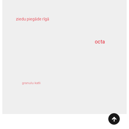
ziedu piegāde rīgā
meliorācijas darbi
octa
dziļurbums
kravu apdrošināšana
granulu katli
siltumsūknis