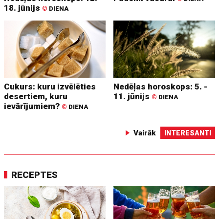
18. jūnijs
©
DIENA
Cukurs: kuru izvēlēties
Nedēļas horoskops: 5. -
desertiem, kuru
11. jūnijs
©
DIENA
ievārījumiem?
©
DIENA
Vairāk
INTERESANTI
RECEPTES