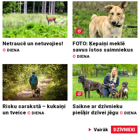
Netraucē un netuvojies!
FOTO: Ķepaiņi meklē
savus īstos saimniekus
©
DIENA
©
DIENA
Risku sarakstā – kukaiņi
Saikne ar dzīvnieku
un tveice
piešķir dzīvei jēgu
©
DIENA
©
DIENA
Vairāk
DZĪVNIEKI