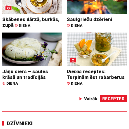
Skābenes dārzā, burkās,
Saulgriežu dzērieni
zupā
©
DIENA
©
DIENA
Jāņu siers – saules
Dienas
receptes:
krāsā un tradīcijās
Turpinām ēst rabarberus
©
DIENA
©
DIENA
Vairāk
RECEPTES
DZĪVNIEKI