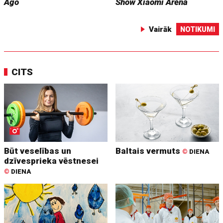
Ago
Show
Xiaomi Arēnā
Vairāk
NOTIKUMI
CITS
Būt veselības un
Baltais vermuts
©
DIENA
dzīvesprieka vēstnesei
©
DIENA