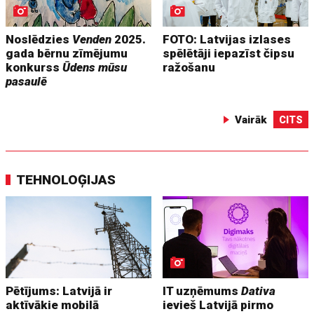
Noslēdzies
Venden
2025.
FOTO: Latvijas izlases
gada bērnu zīmējumu
spēlētāji iepazīst čipsu
konkurss
Ūdens mūsu
ražošanu
pasaulē
Vairāk
CITS
TEHNOLOĢIJAS
Pētījums: Latvijā ir
IT uzņēmums
Dativa
aktīvākie mobilā
ievieš Latvijā pirmo