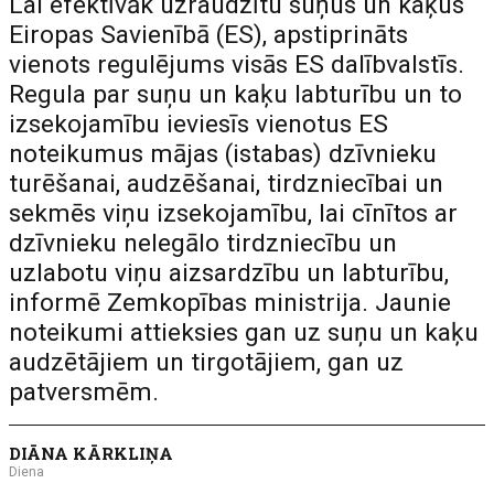
Lai efektīvāk uzraudzītu suņus un kaķus
Eiropas Savienībā (ES), apstiprināts
vienots regulējums visās ES dalībvalstīs.
Regula par suņu un kaķu labturību un to
izsekojamību ieviesīs vienotus ES
noteikumus mājas (istabas) dzīvnieku
turēšanai, audzēšanai, tirdzniecībai un
sekmēs viņu izsekojamību, lai cīnītos ar
dzīvnieku nelegālo tirdzniecību un
uzlabotu viņu aizsardzību un labturību,
informē Zemkopības ministrija. Jaunie
noteikumi attieksies gan uz suņu un kaķu
audzētājiem un tirgotājiem, gan uz
patversmēm.
DIĀNA KĀRKLIŅA
Diena