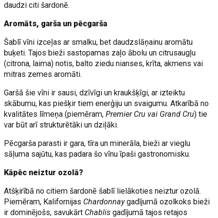
daudzi citi šardonē.
Aromāts, garša un pēcgarša
Šablī vīni izceļas ar smalku, bet daudzslāņainu aromātu
buķeti. Tajos bieži sastopamas zaļo ābolu un citrusaugļu
(citrona, laima) notis, balto ziedu nianses, krīta, akmens vai
mitras zemes aromāti.
Garšā šie vīni ir sausi, dzīvīgi un kraukšķīgi, ar izteiktu
skābumu, kas piešķir tiem enerģiju un svaigumu. Atkarībā no
kvalitātes līmeņa (piemēram,
Premier Cru vai Grand Cru
) tie
var būt arī strukturētāki un dziļāki.
Pēcgarša parasti ir gara, tīra un minerāla, bieži ar vieglu
sāļuma sajūtu, kas padara šo vīnu īpaši gastronomisku.
Kāpēc neiztur ozolā?
Atšķirībā no citiem šardonē šablī lielākoties neiztur ozolā.
Piemēram, Kalifornijas
Chardonnay
gadījumā ozolkoks bieži
ir dominējošs, savukārt
Chablis
gadījumā tajos retajos