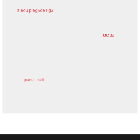
ziedu piegāde rīgā
meliorācijas darbi
octa
dziļurbums
kravu apdrošināšana
granulu katli
siltumsūknis