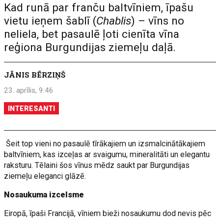
Kad runā par franču baltvīniem, īpašu
vietu ieņem šablī (
Chablis
) – vīns no
neliela, bet pasaulē ļoti cienīta vīna
reģiona Burgundijas ziemeļu daļā.
JĀNIS BĒRZIŅŠ
23. aprīlis, 9:46
INTERESANTI
Šeit top vieni no pasaulē tīrākajiem un izsmalcinātākajiem
baltvīniem, kas izceļas ar svaigumu, mineralitāti un elegantu
raksturu. Tēlaini šos vīnus mēdz saukt par Burgundijas
ziemeļu eleganci glāzē.
Nosaukuma izcelsme
Eiropā, īpaši Francijā, vīniem bieži nosaukumu dod nevis pēc