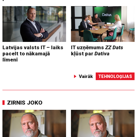
Latvijas valsts IT – laiks
IT uzņēmums
ZZ Dats
pacelt to nākamajā
kļūst par
Dativa
līmenī
Vairāk
TEHNOLOĢIJAS
ZIRNIS JOKO