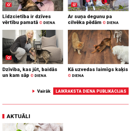
Līdzcietība ir dzīves
Ar suņa degunu pa
vērtību pamatā
cilvēka pēdām
©
DIENA
©
DIENA
Dzīvība, kas jūt, baidās
Kā uzvedas laimīgs kaķis
un kam sāp
©
DIENA
©
DIENA
Vairāk
LAIKRAKSTA DIENA PUBLIKĀCIJAS
AKTUĀLI