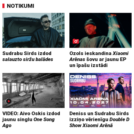
NOTIKUMI
Sudrabu Sirds izdod
Ozols ieskandina
Xiaomi
salauzto siržu balādes
Arēnas
šovu ar jaunu EP
un īpašu izstādi
VIDEO: Aivo Oskis izdod
Deniss un Sudrabu Sirds
jaunu singlu
One Song
izziņo vērienīgu
Double D
Ago
Show
Xiaomi Arēnā