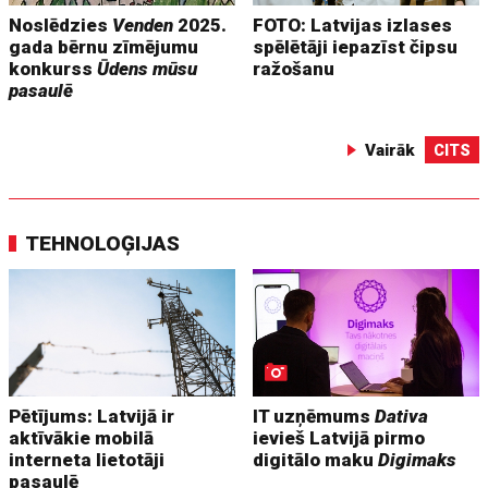
Noslēdzies
Venden
2025.
FOTO: Latvijas izlases
gada bērnu zīmējumu
spēlētāji iepazīst čipsu
konkurss
Ūdens mūsu
ražošanu
pasaulē
Vairāk
CITS
TEHNOLOĢIJAS
Pētījums: Latvijā ir
IT uzņēmums
Dativa
aktīvākie mobilā
ievieš Latvijā pirmo
interneta lietotāji
digitālo maku
Digimaks
pasaulē