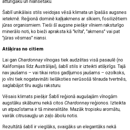
atturīgāku un niansētāku.
Šablī unikālais stils veidojas vēsā klimata un īpašās augsnes
ietekmē. Reģionā dominē kaļķakmens ar sīkiem, fosilizētiem
jūras organismiem. Tieši šī augsne piešķir vīniem raksturīgo
minerālo noti, ko bieži apraksta kā "krīta", "akmens" vai pat
"jūras vēsmas" niansi.
Atšķiras no citiem
Lai gan
Chardonnay
vīnogas tiek audzētas visā pasaulē (no
Kalifornijas līdz Austrālijai), šablī stils ir izteikti atšķirīgs. Tajā
nav jaušams – vai tikai retos gadījumos jaušams – ozolkoks,
jo vīni tiek nogatavināti lielākoties nerūsošā tērauda tvertnēs,
saglabājot tīru augļu raksturu.
Vēsais klimats piešķir Šablī reģionā augušajām vīnogām
augstāku skābumu nekā citos
Chardonnay
reģionos. Izteikta
un atpazīstama ir tā mineralitāte. Mazāk tropisku aromātu,
vairāk citrusaugļu un zaļo ābolu notis.
Rezultātā šablī ir vieglāks, svaigāks un elegantāks nekā