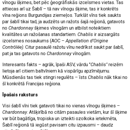
vīnogu šķirnes, bet pēc ģeogrāfiskās izcelsmes vietas. Tas
attiecas arī uz Šablī – tā nav vīnogu šķirne, tas ir konkrēts
vīna reģions Burgundijas ziemeļos. Turklāt vīns tiek saukts
par šablī tikai tad, ja audzēts un ražots šajā reģionā, gatavots
no
Chardonnay
šķirnes vīnogām un atbilst noteiktiem
kvalitātes un ražošanas standartiem.
Chablis
ir aizsargāts
izcelsmes nosaukums (AOC –
Appellation d’Origine
Contrôlée)
. Citur pasaulē ražotu vīnu nedrīkst saukt par šablī,
pat ja tas gatavots no
Chardonnay
vīnogām.
Interesants fakts – agrāk, īpaši ASV, vārdu "
Chablis"
reizēm
lietoja arī citiem baltvīniem kā vispārīgu apzīmējumu.
Mūsdienās tas tiek stingri regulēts – īsts
Chablis
nāk tikai no
šī konkrētā Francijas reģiona.
Īpašais raksturs
Visi šablī vīni tiek gatavoti tikai no vienas vīnogu šķirnes –
Chardonnay
. Atšķirībā no citām pasaules vietām, kur šī šķirne
var būt bagātīga, tropiska un izteikti ozolkoka ietekmēta,
Šablī reģionā tā iegūst pavisam citu izpausmi – daudz