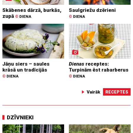
Skābenes dārzā, burkās,
Saulgriežu dzērieni
zupā
©
DIENA
©
DIENA
Jāņu siers – saules
Dienas
receptes:
krāsā un tradīcijās
Turpinām ēst rabarberus
©
DIENA
©
DIENA
Vairāk
RECEPTES
DZĪVNIEKI