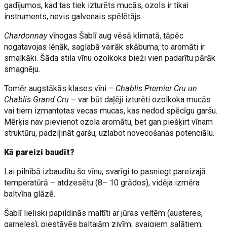
gadījumos, kad tas tiek izturēts mucās, ozols ir tikai
instruments, nevis galvenais spēlētājs.
Chardonnay
vīnogas Šablī aug vēsā klimatā, tāpēc
nogatavojas lēnāk, saglabā vairāk skābuma, to aromāti ir
smalkāki. Šāda stila vīnu ozolkoks bieži vien padarītu pārāk
smagnēju.
Tomēr augstākās klases vīni –
Chablis Premier Cru un
Chablis Grand Cru
– var būt daļēji izturēti ozolkoka mucās
vai tiem izmantotas vecas mucas, kas nedod spēcīgu garšu.
Mērķis nav pievienot ozola aromātu, bet gan piešķirt vīnam
struktūru, padziļināt garšu, uzlabot novecošanas potenciālu.
Kā pareizi baudīt?
Lai pilnībā izbaudītu šo vīnu, svarīgi to pasniegt pareizajā
temperatūrā – atdzesētu (8– 10 grādos), vidēja izmēra
baltvīna glāzē.
Šablī lieliski papildinās maltīti ar jūras veltēm (austeres,
garneles), piestāvēs baltajām zivīm, svaigiem salātiem,