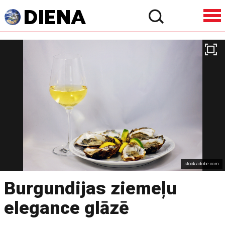
stock.adobe.com
Burgundijas ziemeļu
elegance glāzē