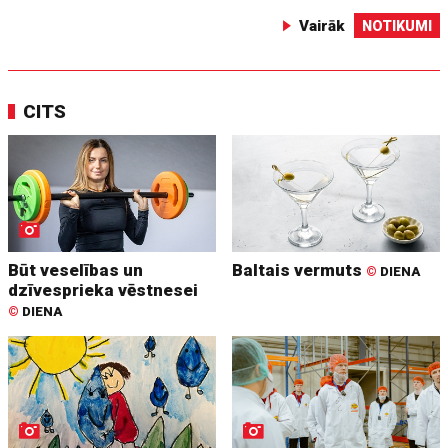
Vairāk
NOTIKUMI
CITS
Būt veselības un
Baltais vermuts
©
DIENA
dzīvesprieka vēstnesei
©
DIENA