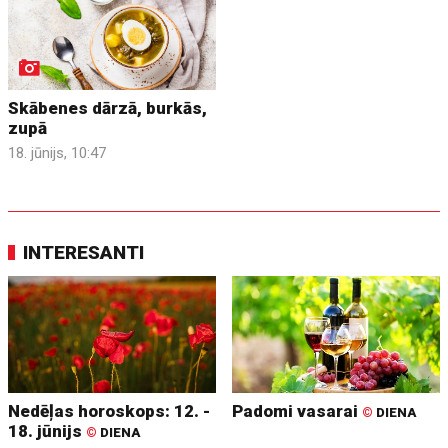
Skābenes dārzā, burkās,
zupā
18. jūnijs, 10:47
INTERESANTI
Nedēļas horoskops: 12. -
Padomi vasarai
©
DIENA
18. jūnijs
©
DIENA