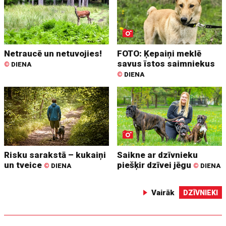
Netraucē un netuvojies!
FOTO: Ķepaiņi meklē
savus īstos saimniekus
©
DIENA
©
DIENA
Risku sarakstā – kukaiņi
Saikne ar dzīvnieku
un tveice
piešķir dzīvei jēgu
©
DIENA
©
DIENA
Vairāk
DZĪVNIEKI