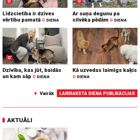
Līdzcietība ir dzīves
Ar suņa degunu pa
vērtību pamatā
cilvēka pēdām
©
DIENA
©
DIENA
Dzīvība, kas jūt, baidās
Kā uzvedas laimīgs kaķis
un kam sāp
©
DIENA
©
DIENA
Vairāk
LAIKRAKSTA DIENA PUBLIKĀCIJAS
AKTUĀLI