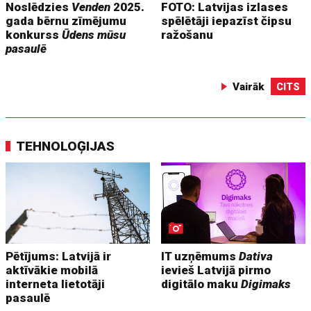
Noslēdzies
Venden
2025.
FOTO: Latvijas izlases
gada bērnu zīmējumu
spēlētāji iepazīst čipsu
konkurss
Ūdens mūsu
ražošanu
pasaulē
Vairāk
CITS
TEHNOLOĢIJAS
Pētījums: Latvijā ir
IT uzņēmums
Dativa
aktīvākie mobilā
ievieš Latvijā pirmo
interneta lietotāji
digitālo maku
Digimaks
pasaulē