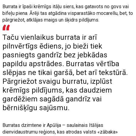
Burrata ir īpaši krēmīgs itāļu siers, kas gatavots no govs vai
bifeļu piena. Ārēji tas atgādina visparastāko mocarellu, bet, to
pārgriežot, atklājas maigs un šķidrs pildījums.
Taču vienlaikus burrata ir arī
pilnvērtīgs ēdiens, jo bieži tiek
pasniegts gandrīz bez jebkādas
papildu apstrādes. Burratas vērtība
slēpjas ne tikai garšā, bet arī tekstūrā.
Pārgriežot svaigu burratu, izplūst
krēmīgs pildījums, kas daudziem
gardēžiem sagādā gandrīz vai
bērnišķīgu sajūsmu.
Burratas dzimtene ir Apūlija – saulainais Itālijas
dienvidaustrumu reģions, kas atrodas valsts «zābaka»