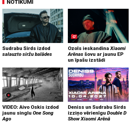
NOTIKUMI
Sudrabu Sirds izdod
Ozols ieskandina
Xiaomi
salauzto siržu balādes
Arēnas
šovu ar jaunu EP
un īpašu izstādi
VIDEO: Aivo Oskis izdod
Deniss un Sudrabu Sirds
jaunu singlu
One Song
izziņo vērienīgu
Double D
Ago
Show
Xiaomi Arēnā