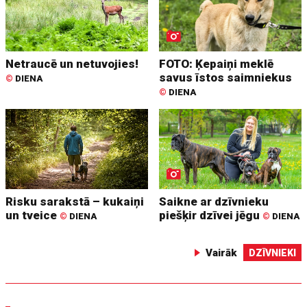
Netraucē un netuvojies!
FOTO: Ķepaiņi meklē
savus īstos saimniekus
©
DIENA
©
DIENA
Risku sarakstā – kukaiņi
Saikne ar dzīvnieku
un tveice
piešķir dzīvei jēgu
©
DIENA
©
DIENA
Vairāk
DZĪVNIEKI