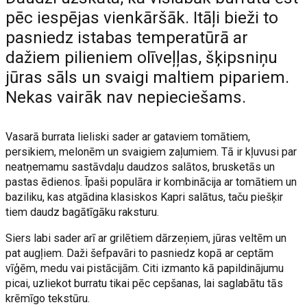
pēc iespējas vienkāršāk. Itāļi bieži to
pasniedz istabas temperatūrā ar
dažiem pilieniem olīveļļas, šķipsniņu
jūras sāls un svaigi maltiem pipariem.
Nekas vairāk nav nepieciešams.
Vasarā burrata lieliski sader ar gataviem tomātiem,
persikiem, melonēm un svaigiem zaļumiem. Tā ir kļuvusi par
neatņemamu sastāvdaļu daudzos salātos, brusketās un
pastas ēdienos. Īpaši populāra ir kombinācija ar tomātiem un
baziliku, kas atgādina klasiskos Kapri salātus, taču piešķir
tiem daudz bagātīgāku raksturu.
Siers labi sader arī ar grilētiem dārzeņiem, jūras veltēm un
pat augļiem. Daži šefpavāri to pasniedz kopā ar ceptām
vīģēm, medu vai pistācijām. Citi izmanto kā papildinājumu
picai, uzliekot burratu tikai pēc cepšanas, lai saglabātu tās
krēmīgo tekstūru.