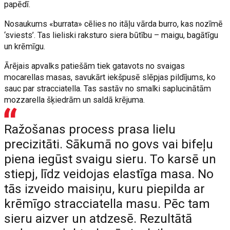
papēdī.
Nosaukums «burrata» cēlies no itāļu vārda burro, kas nozīmē
‘sviests’. Tas lieliski raksturo siera būtību – maigu, bagātīgu
un krēmīgu.
Ārējais apvalks patiešām tiek gatavots no svaigas
mocarellas masas, savukārt iekšpusē slēpjas pildījums, ko
sauc par stracciatella. Tas sastāv no smalki saplucinātām
mozzarella šķiedrām un saldā krējuma.
Ražošanas process prasa lielu
precizitāti. Sākumā no govs vai bifeļu
piena iegūst svaigu sieru. To karsē un
stiepj, līdz veidojas elastīga masa. No
tās izveido maisiņu, kuru piepilda ar
krēmīgo stracciatella masu. Pēc tam
sieru aizver un atdzesē. Rezultātā