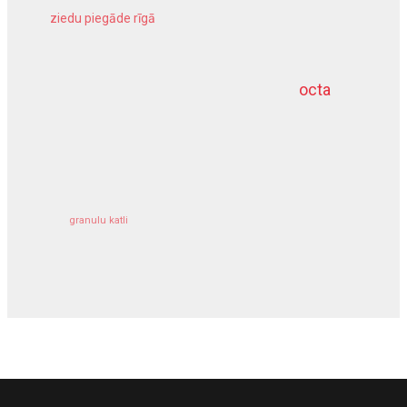
ziedu piegāde rīgā
meliorācijas darbi
octa
dziļurbums
kravu apdrošināšana
granulu katli
siltumsūknis