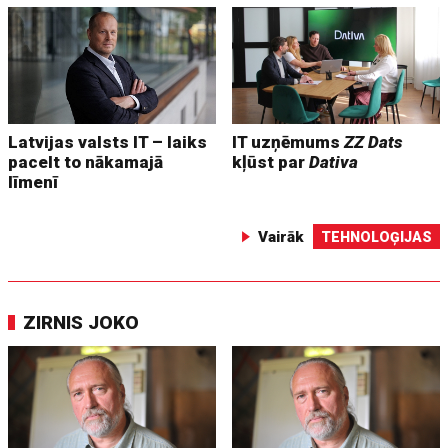
Latvijas valsts IT – laiks
IT uzņēmums
ZZ Dats
pacelt to nākamajā
kļūst par
Dativa
līmenī
Vairāk
TEHNOLOĢIJAS
ZIRNIS JOKO