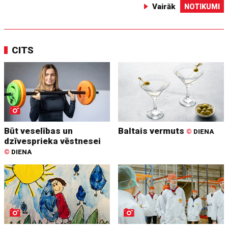
Vairāk
NOTIKUMI
CITS
Būt veselības un
Baltais vermuts
©
DIENA
dzīvesprieka vēstnesei
©
DIENA