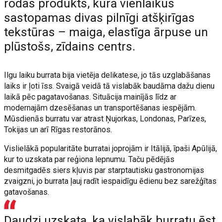
rodas produkts, kurā vienlaikus
sastopamas divas pilnīgi atšķirīgas
tekstūras – maiga, elastīga ārpuse un
plūstošs, zīdains centrs.
Ilgu laiku burrata bija vietēja delikatese, jo tās uzglabāšanas
laiks ir ļoti īss. Svaigā veidā tā vislabāk baudāma dažu dienu
laikā pēc pagatavošanas. Situācija mainījās līdz ar
modernajām dzesēšanas un transportēšanas iespējām.
Mūsdienās burratu var atrast Ņujorkas, Londonas, Parīzes,
Tokijas un arī Rīgas restorānos.
Vislielākā popularitāte burratai joprojām ir Itālijā, īpaši Apūlijā,
kur to uzskata par reģiona lepnumu. Taču pēdējās
desmitgadēs siers kļuvis par starptautisku gastronomijas
zvaigzni, jo burrata ļauj radīt iespaidīgu ēdienu bez sarežģītas
gatavošanas.
Daudzi uzskata, ka vislabāk burratu ēst