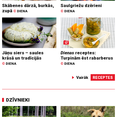
Skābenes dārzā, burkās,
Saulgriežu dzērieni
zupā
©
DIENA
©
DIENA
Jāņu siers – saules
Dienas
receptes:
krāsā un tradīcijās
Turpinām ēst rabarberus
©
DIENA
©
DIENA
Vairāk
RECEPTES
DZĪVNIEKI