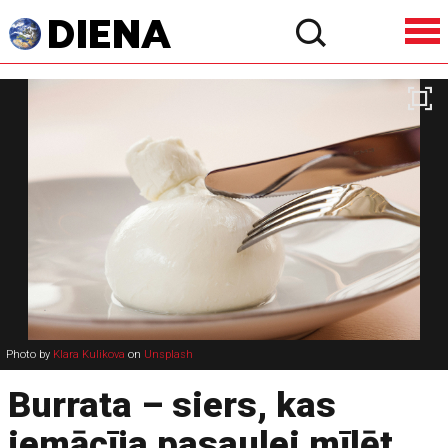
Photo by
Klara Kulikova
on
Unsplash
Burrata – siers, kas
iemācīja pasaulei mīlēt