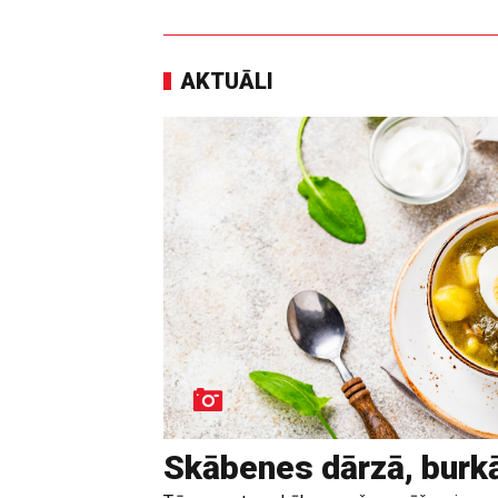
AKTUĀLI
Skābenes dārzā, burk