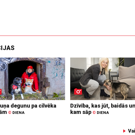
CIJAS
suņa degunu pa cilvēka
Dzīvība, kas jūt, baidās u
dām
kam sāp
©
DIENA
©
DIENA
Va