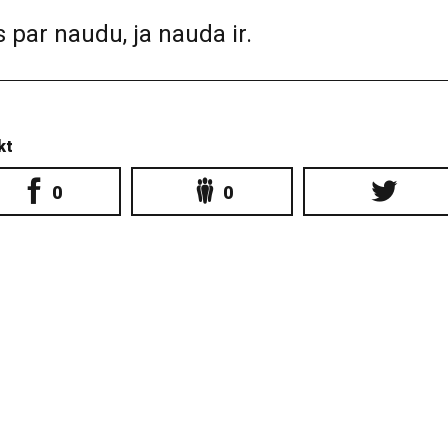
 par naudu, ja nauda ir.
kt
0
0