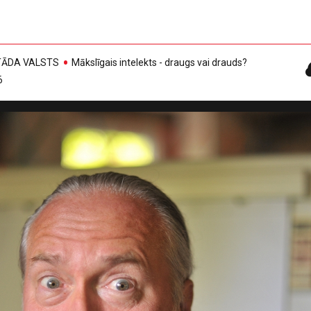
, TĀDA VALSTS
Mākslīgais intelekts - draugs vai drauds?
6