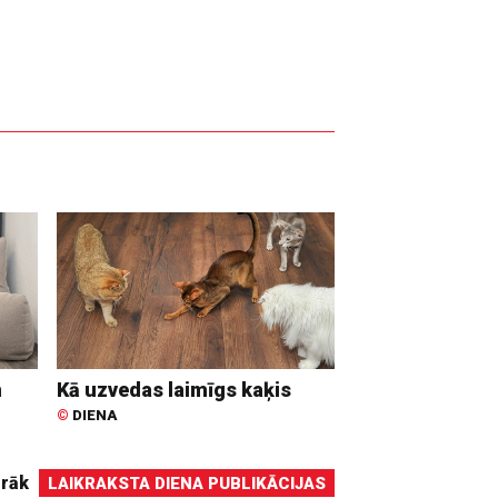
n
Kā uzvedas laimīgs kaķis
©
DIENA
irāk
LAIKRAKSTA DIENA PUBLIKĀCIJAS