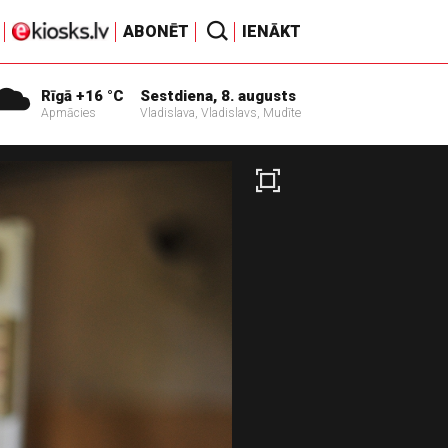
ABONĒT
IENĀKT
Rīgā +16 °C
Sestdiena, 8. augusts
Apmācies
Vladislava, Vladislavs, Mudīte