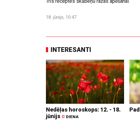
Trīs receptes skābeņu ražas apēšanai.
18. jūnijs, 10:47
INTERESANTI
Nedēļas horoskops: 12. - 18.
Pad
jūnijs
©
DIENA