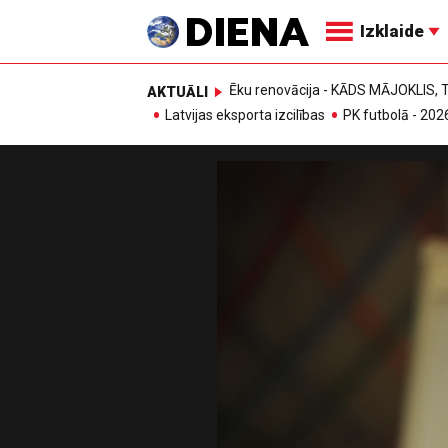
Izklaide
Ēku renovācija - KĀDS MĀJOKLIS
AKTUĀLI
Latvijas eksporta izcilības
PK futbolā - 202