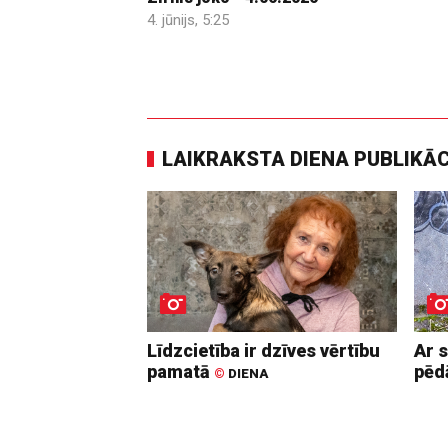
4. jūnijs, 5:25
LAIKRAKSTA DIENA PUBLIKĀ
Līdzcietība ir dzīves vērtību
Ar 
pamatā
pē
©
DIENA