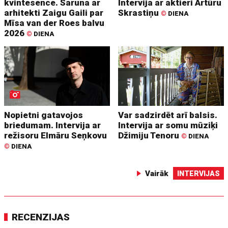
kvintesence. Saruna ar
Intervija ar aktieri Artūru
arhitekti Zaigu Gaili par
Skrastiņu
©
DIENA
Mīsa van der Roes balvu
2026
©
DIENA
Nopietni gatavojos
Var sadzirdēt arī balsis.
briedumam. Intervija ar
Intervija ar somu mūziķi
režisoru Elmāru Seņkovu
Džimiju Tenoru
©
DIENA
©
DIENA
Vairāk
INTERVIJAS
RECENZIJAS