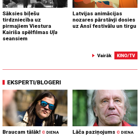
Sāksies biļešu
Latvijas animācijas
tirdzniecība uz
nozares pārstāvji dosies
pirmajiem Viestura
uz Ansī festivālu un tirgu
Kairiša spēlfilmas
Uļa
seansiem
Vairāk
KINO/TV
EKSPERTI/BLOGERI
Braucam tālāk!
Lāča paziņojums
©
DIENA
©
DIENA