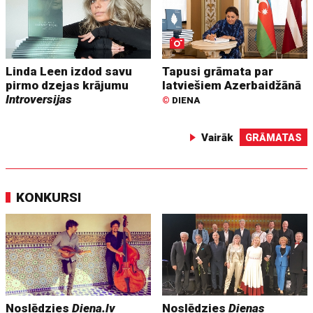
Linda Leen izdod savu
Tapusi grāmata par
pirmo dzejas krājumu
latviešiem Azerbaidžānā
Introversijas
©
DIENA
Vairāk
GRĀMATAS
KONKURSI
Noslēdzies
Diena.lv
Noslēdzies
Dienas