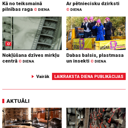
Kā no teiksmainā
Ar pētniecisku dzirksti
pilnības raga
©
DIENA
©
DIENA
Nokļūšana dzīves mirkļu
Dabas balsis, plastmasa
centrā
un insekti
©
DIENA
©
DIENA
Vairāk
LAIKRAKSTA DIENA PUBLIKĀCIJAS
AKTUĀLI