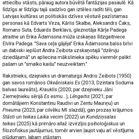
attiecību stāsts, pāraug autora būvētā fantāzijas pasaulē. Kā
līdzīgs ar līdzīgu tajā sadzīvo gan iztēles radīti tēli, gan
Latvijas kultūras un politiskās dzīves vēsturē pazīstamas
personas kā Edvarts Virza, Kārlis Skalbe, Aleksandrs Čaks,
Romans Suta, Eduards Berklavs, gleznotāja Kārļa Padega
atraitne un Erika Ādamsona mūža izskaņas līdzgaitniece
Elvīra Padega. "Sava ceļa gājēja" Erika Ādamsona balss brīvi
un dabiski ieplūst Andra Zeibota uzskaņotajā "dzērvju
dziedājumā" un apliecina mākslinieka spēku vienmēr palikt
pašam un "smalko kaišu" neuzveiktam."
Rakstnieks, dzejnieks un dramaturgs Andris Zeibots (1950)
gan savos romānos
Okeāniskais Es
(2013; Dzintara Soduma
balvas laureāts),
Krauklis
(2020; par dzejnieku Jāni
Ziemeļnieku sērijā
Es esmu…
),
Lēngaitis
(2021; par
domātājiem Konstantinu Raudivi un Zentu Mauriņu) un
Pneuma
(2023; par cilvēku MI slazdā), gan prozas krājumos
Stāsti un teikas Laika vecim
(2022) un
Kundziņsalas
teikas
(2025) kā primāro allaž izvirzījis psiholoģiskus un
filozofiskus jautājumus, tomēr arvien ļaujot vaļu arī vēstījuma
plūdumam, labam stāstam.