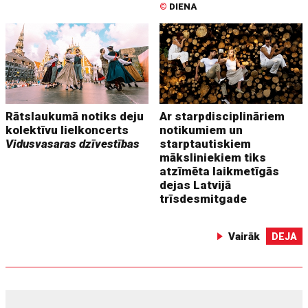
©
DIENA
Rātslaukumā notiks deju
Ar starpdisciplināriem
kolektīvu lielkoncerts
notikumiem un
Vidusvasaras dzīvestības
starptautiskiem
māksliniekiem tiks
atzīmēta laikmetīgās
dejas Latvijā
trīsdesmitgade
Vairāk
DEJA