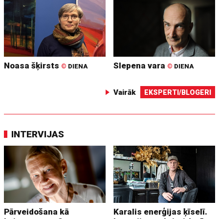
Noasa šķirsts
Slepena vara
©
DIENA
©
DIENA
Vairāk
EKSPERTI/BLOGERI
INTERVIJAS
Pārveidošana kā
Karalis enerģijas ķīselī.