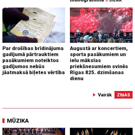
©
DIENA
Par drošības brīdinājuma
Augustā ar koncertiem,
gadījumā pārtrauktiem
sporta pasākumiem un
pasākumiem noteiktos
ielu mākslas
gadījumos nebūs
priekšnesumiem svinēs
jāatmaksā biļetes vērtība
Rīgas 825. dzimšanas
dienu
Vairāk
ZIŅAS
MŪZIKA