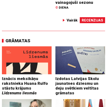
vainagojuši sezonu
©
DIENA
Vairāk
RECENZIJAS
GRĀMATAS
Iznācis meksikāņu
Izdotas Latvijas Skolu
rakstnieka Huana Rulfo
jaunatnes dziesmu un
stāstu krājums
deju svētkiem veltītas
Līdzenums liesmās
grāmatas