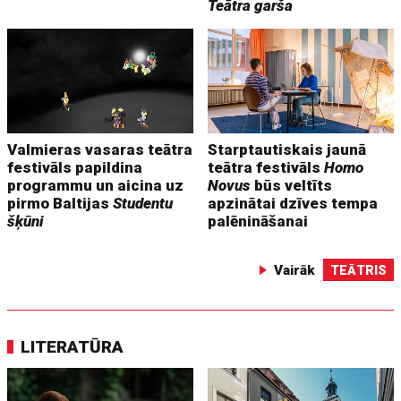
Teātra garša
Valmieras vasaras teātra
Starptautiskais jaunā
festivāls papildina
teātra festivāls
Homo
programmu un aicina uz
Novus
būs veltīts
pirmo Baltijas
Studentu
apzinātai dzīves tempa
šķūni
palēnināšanai
Vairāk
TEĀTRIS
LITERATŪRA