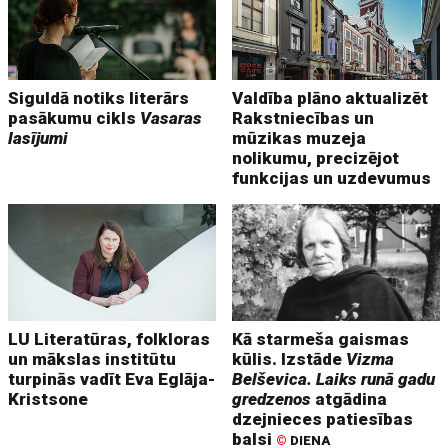
Siguldā notiks literārs
Valdība plāno aktualizēt
pasākumu cikls
Vasaras
Rakstniecības un
lasījumi
mūzikas muzeja
nolikumu, precizējot
funkcijas un uzdevumus
LU Literatūras, folkloras
Kā starmeša gaismas
un mākslas institūtu
kūlis. Izstāde
Vizma
turpinās vadīt Eva Eglāja-
Belševica. Laiks runā gadu
Kristsone
gredzenos
atgādina
dzejnieces patiesības
balsi
©
DIENA