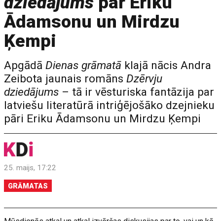
dziedājums
par Eriku
Ādamsonu un Mirdzu
Ķempi
Apgādā
Dienas grāmatā
klajā nācis Andra
Zeibota jaunais romāns
Dzērvju
dziedājums
– tā ir vēsturiska fantāzija par
latviešu literatūrā intriģējošāko dzejnieku
pāri Eriku Ādamsonu un Mirdzu Ķempi
25. maijs, 17:22
GRĀMATAS