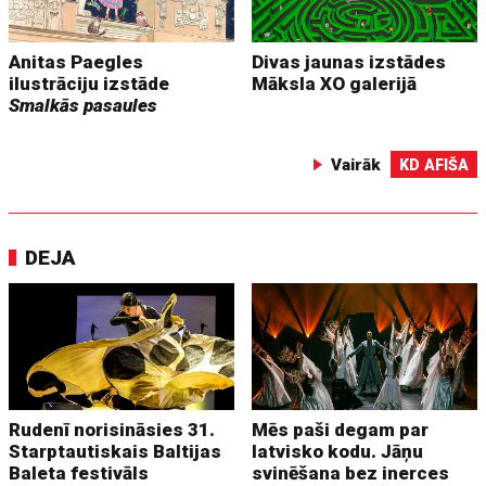
Anitas Paegles
Divas jaunas izstādes
ilustrāciju izstāde
Māksla XO galerijā
Smalkās pasaules
Vairāk
KD AFIŠA
DEJA
Rudenī norisināsies 31.
Mēs paši degam par
Starptautiskais Baltijas
latvisko kodu. Jāņu
Baleta festivāls
svinēšana bez inerces