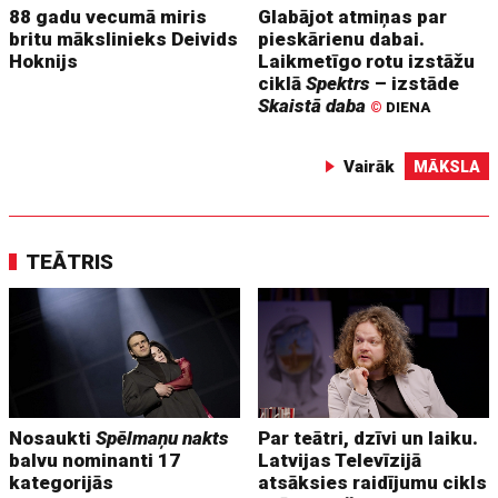
88 gadu vecumā miris
Glabājot atmiņas par
britu mākslinieks Deivids
pieskārienu dabai.
Hoknijs
Laikmetīgo rotu izstāžu
ciklā
Spektrs
– izstāde
Skaistā daba
©
DIENA
Vairāk
MĀKSLA
TEĀTRIS
Nosaukti
Spēlmaņu nakts
Par teātri, dzīvi un laiku.
balvu nominanti 17
Latvijas Televīzijā
kategorijās
atsāksies raidījumu cikls