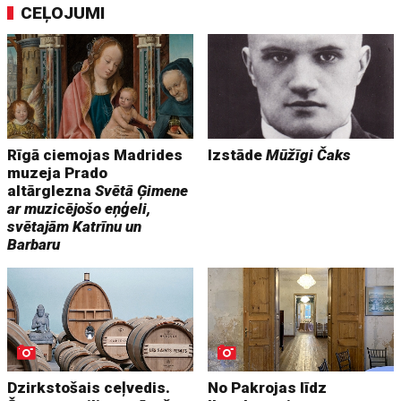
CEĻOJUMI
Rīgā ciemojas Madrides
Izstāde
Mūžīgi Čaks
muzeja Prado
altārglezna
Svētā Ģimene
ar muzicējošo eņģeli,
svētajām Katrīnu un
Barbaru
Dzirkstošais ceļvedis.
No Pakrojas līdz