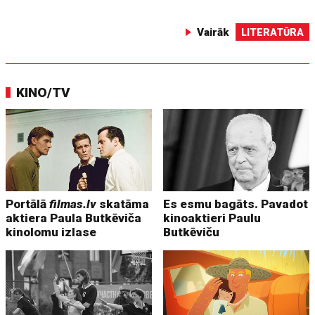
Vairāk
LITERATŪRA
KINO/TV
Portālā
filmas.lv
skatāma
Es esmu bagāts. Pavadot
aktiera Paula Butkēviča
kinoaktieri Paulu
kinolomu izlase
Butkēviču