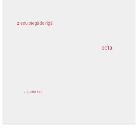
ziedu piegāde rīgā
meliorācijas darbi
octa
dziļurbums
kravu apdrošināšana
granulu katli
siltumsūknis