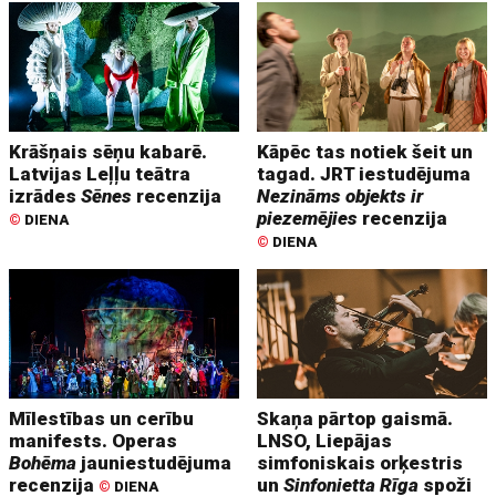
Krāšņais sēņu kabarē.
Kāpēc tas notiek šeit un
Latvijas Leļļu teātra
tagad. JRT iestudējuma
izrādes
Sēnes
recenzija
Nezināms objekts ir
piezemējies
recenzija
©
DIENA
©
DIENA
Mīlestības un cerību
Skaņa pārtop gaismā.
manifests. Operas
LNSO, Liepājas
Bohēma
jauniestudējuma
simfoniskais orķestris
recenzija
un
Sinfonietta Rīga
spoži
©
DIENA