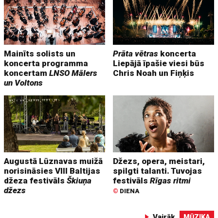
Mainīts solists un
Prāta vētras
koncerta
koncerta programma
Liepājā īpašie viesi būs
koncertam
LNSO Mālers
Chris Noah un Fiņķis
un Voltons
Augustā Lūznavas muižā
Džezs, opera, meistari,
norisināsies VIII Baltijas
spilgti talanti. Tuvojas
džeza festivāls
Škiuņa
festivāls
Rīgas ritmi
džezs
©
DIENA
Vairāk
MŪZIKA