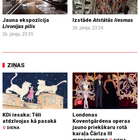
Jauna ekspozīcija
Izstāde
Atstātās liesmas
Livonijas pilis
26. jūnijs, 23:24
26. jūnijs, 23:35
ZIŅAS
KDi iesaka: Tēli
Londonas
atdzīvojas kā pasakā
Koventgārdena operas
jauno priekškaru rotā
©
DIENA
karaļa Čārlza III
monogramma