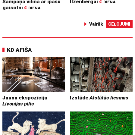
Šampaņa vilina ar īpašu
Ilzenbergai
©
DIENA
gaisotni
©
DIENA
Vairāk
CEĻOJUMI
KD AFIŠA
Jauna ekspozīcija
Izstāde
Atstātās liesmas
Livonijas pilis