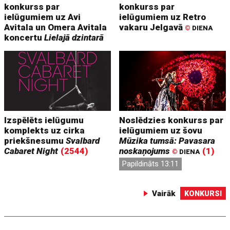
konkurss par
konkurss par
ielūgumiem uz Avi
ielūgumiem uz Retro
Avitala un Omera Avitala
vakaru Jelgavā
©
DIENA
koncertu
Lielajā dzintarā
Izspēlēts ielūgumu
Noslēdzies konkurss par
komplekts uz cirka
ielūgumiem uz šovu
priekšnesumu
Svalbard
Mūzika tumsā: Pavasara
Cabaret Night
(2544)
noskaņojums
(1)
©
DIENA
Papildināts 13:11
Vairāk
KONKURSI