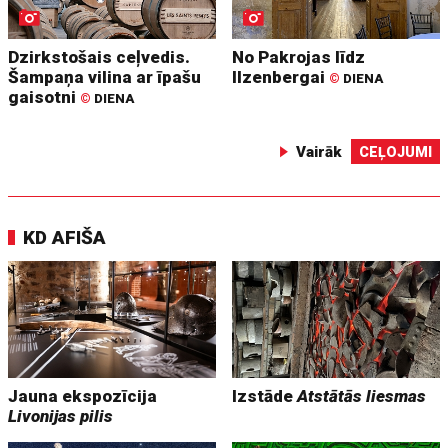
Dzirkstošais ceļvedis.
No Pakrojas līdz
Šampaņa vilina ar īpašu
Ilzenbergai
©
DIENA
gaisotni
©
DIENA
Vairāk
CEĻOJUMI
KD AFIŠA
Jauna ekspozīcija
Izstāde
Atstātās liesmas
Livonijas pilis