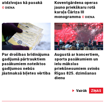
atdzīvojas kā pasakā
Koventgārdena operas
jauno priekškaru rotā
©
DIENA
karaļa Čārlza III
monogramma
©
DIENA
Par drošības brīdinājuma
Augustā ar koncertiem,
gadījumā pārtrauktiem
sporta pasākumiem un
pasākumiem noteiktos
ielu mākslas
gadījumos nebūs
priekšnesumiem svinēs
jāatmaksā biļetes vērtība
Rīgas 825. dzimšanas
dienu
Vairāk
ZIŅAS