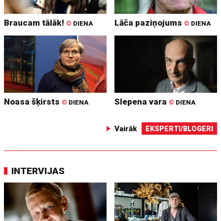
Braucam tālāk!
Lāča paziņojums
©
DIENA
©
DIENA
Noasa šķirsts
Slepena vara
©
DIENA
©
DIENA
Vairāk
EKSPERTI/BLOGERI
INTERVIJAS