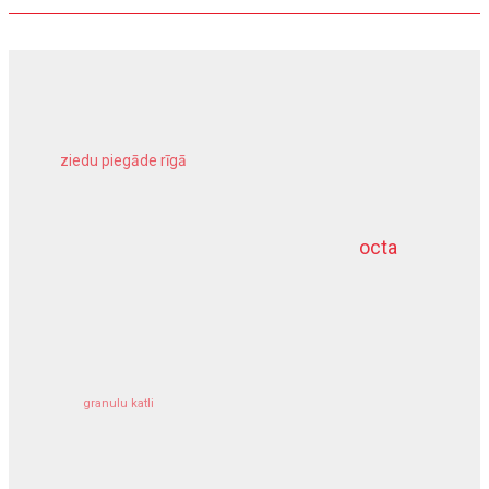
ziedu piegāde rīgā
meliorācijas darbi
octa
dziļurbums
kravu apdrošināšana
granulu katli
siltumsūknis