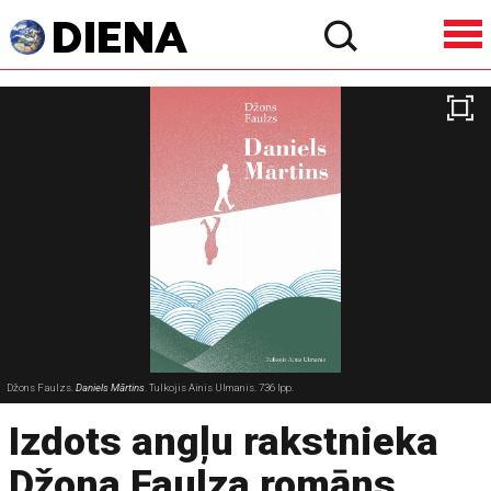
Džons Faulzs.
Daniels Mārtins
. Tulkojis Ainis Ulmanis. 736 lpp.
Izdots angļu rakstnieka
Džona Faulza romāns