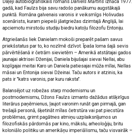
Daļēji autobiogrāfiskais romāns
Daniels Mārtins
iznāca 1977.
gadā, kad Faulzs bija savu radošo panākumu augstākajā
punktā. Romāna galvenais varonis ir veiksmīgs Holivudas
scenārists, kuram piepeši jāatgriežas dzimtajā Anglijā, lai
apciemotu mirstošu studiju biedru katoļu filozofu Entoniju.
Atgriešanās liek Danielam mokoši preparēt pašam savus
priekšstatus par to, ko nozīmē dzīvot. Īpaša loma šajā sevis
pārvērtēšanā ir četrām sievietēm – Amerikā atstātajai gados
jaunajai aktrisei Dženijai, Daniela bijušajai sievai Nellai, abu
kopīgajai meitai Karo un Daniela patiesajai mūža mīlai, Nellas
māsai un Entonija sievai Džeinai. Taču autors ir atzinis, ka
pats ir "katrs varonis, par kuru raksta".
Balansējot uz robežas starp modernismu un
postmodernismu, Džons Faulzs izmanto dažādus atšķirīgus
literārus paņēmienus, ļaujot varonim runāt gan pirmajā, gan
trešajā personā, šķetināt mīlas četrstūra vai pat piecstūra
problēmas, grimt pagātnes atmiņu uzplaiksnījumos un
filozofiskās pārdomās par kino, mākslu, arheoloģiju, britu
koloniālo politiku un amerikāņu imperiālismu, taču visvairāk –