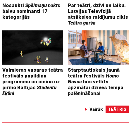
Nosaukti
Spēlmaņu nakts
Par teātri, dzīvi un laiku.
balvu nominanti 17
Latvijas Televīzijā
kategorijās
atsāksies raidījumu cikls
Teātra garša
Valmieras vasaras teātra
Starptautiskais jaunā
festivāls papildina
teātra festivāls
Homo
programmu un aicina uz
Novus
būs veltīts
pirmo Baltijas
Studentu
apzinātai dzīves tempa
šķūni
palēnināšanai
Vairāk
TEĀTRIS