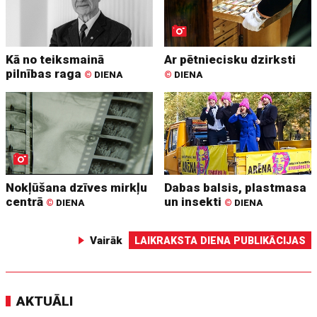
Kā no teiksmainā
Ar pētniecisku dzirksti
pilnības raga
©
DIENA
©
DIENA
Nokļūšana dzīves mirkļu
Dabas balsis, plastmasa
centrā
un insekti
©
DIENA
©
DIENA
Vairāk
LAIKRAKSTA DIENA PUBLIKĀCIJAS
AKTUĀLI