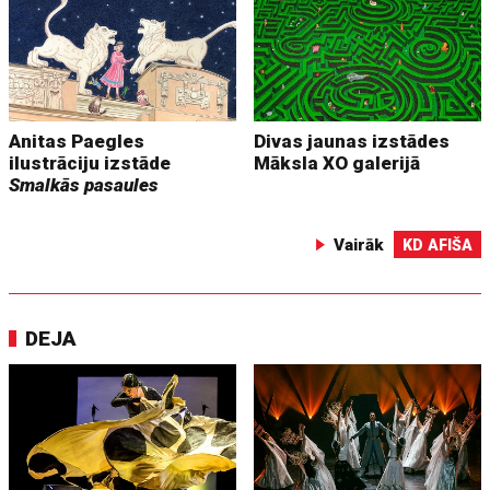
Anitas Paegles
Divas jaunas izstādes
ilustrāciju izstāde
Māksla XO galerijā
Smalkās pasaules
Vairāk
KD AFIŠA
DEJA