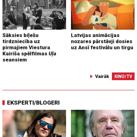
Sāksies biļešu
Latvijas animācijas
tirdzniecība uz
nozares pārstāvji dosies
pirmajiem Viestura
uz Ansī festivālu un tirgu
Kairiša spēlfilmas
Uļa
seansiem
Vairāk
KINO/TV
EKSPERTI/BLOGERI