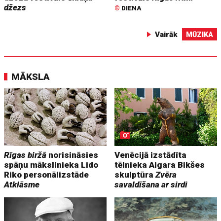
džezs
©
DIENA
Vairāk
MŪZIKA
MĀKSLA
Rīgas biržā
norisināsies
Venēcijā izstādīta
spāņu mākslinieka Lido
tēlnieka Aigara Bikšes
Riko personālizstāde
skulptūra
Zvēra
Atklāsme
savaldīšana ar sirdi