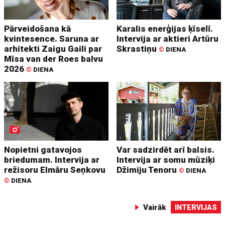
Pārveidošana kā
Karalis enerģijas ķīselī.
kvintesence. Saruna ar
Intervija ar aktieri Artūru
arhitekti Zaigu Gaili par
Skrastiņu
©
DIENA
Mīsa van der Roes balvu
2026
©
DIENA
Nopietni gatavojos
Var sadzirdēt arī balsis.
briedumam. Intervija ar
Intervija ar somu mūziķi
režisoru Elmāru Seņkovu
Džimiju Tenoru
©
DIENA
©
DIENA
Vairāk
INTERVIJAS