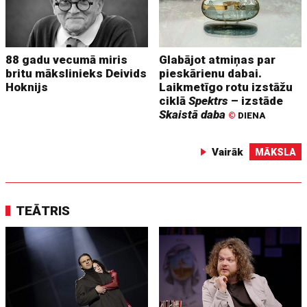
88 gadu vecumā miris
Glabājot atmiņas par
britu mākslinieks Deivids
pieskārienu dabai.
Hoknijs
Laikmetīgo rotu izstāžu
ciklā
Spektrs
– izstāde
Skaistā daba
©
DIENA
Vairāk
MĀKSLA
TEĀTRIS