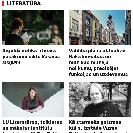
LITERATŪRA
Siguldā notiks literārs
Valdība plāno aktualizēt
pasākumu cikls
Vasaras
Rakstniecības un
lasījumi
mūzikas muzeja
nolikumu, precizējot
funkcijas un uzdevumus
LU Literatūras, folkloras
Kā starmeša gaismas
un mākslas institūtu
kūlis. Izstāde
Vizma