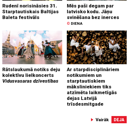
Rudenī norisināsies 31.
Mēs paši degam par
Starptautiskais Baltijas
latvisko kodu. Jāņu
Baleta festivāls
svinēšana bez inerces
©
DIENA
Rātslaukumā notiks deju
Ar starpdisciplināriem
kolektīvu lielkoncerts
notikumiem un
Vidusvasaras dzīvestības
starptautiskiem
māksliniekiem tiks
atzīmēta laikmetīgās
dejas Latvijā
trīsdesmitgade
Vairāk
DEJA