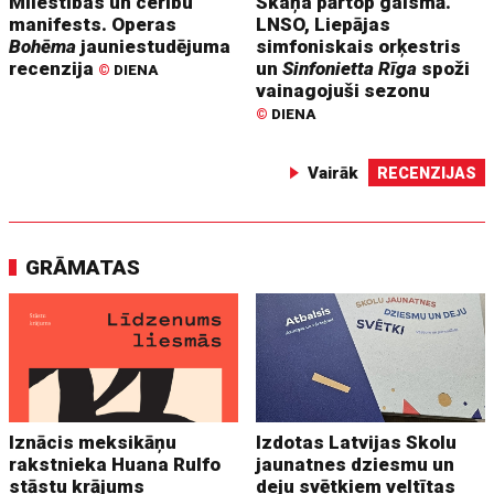
Mīlestības un cerību
Skaņa pārtop gaismā.
manifests. Operas
LNSO, Liepājas
Bohēma
jauniestudējuma
simfoniskais orķestris
recenzija
un
Sinfonietta Rīga
spoži
©
DIENA
vainagojuši sezonu
©
DIENA
Vairāk
RECENZIJAS
GRĀMATAS
Iznācis meksikāņu
Izdotas Latvijas Skolu
rakstnieka Huana Rulfo
jaunatnes dziesmu un
stāstu krājums
deju svētkiem veltītas