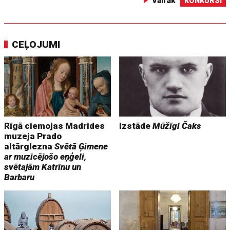
Vairāk
KONKURSI
CEĻOJUMI
Rīgā ciemojas Madrides
Izstāde
Mūžīgi Čaks
muzeja Prado
altārglezna
Svētā Ģimene
ar muzicējošo eņģeli,
svētajām Katrīnu un
Barbaru