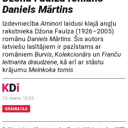
Daniels Mārtins
Izdevniecība
Aminori
laidusi klajā angļu
rakstnieka Džona Faulza (1926–2005)
romānu
Daniels Mārtins
. Šis autors
latviešu lasītājiem ir pazīstams ar
romāniem
Burvis
,
Kolekcionārs
un
Franču
leitnanta draudzene
, kā arī ar stāstu
krājumu
Melnkoka tornis
15. marts, 13:22
GRĀMATAS