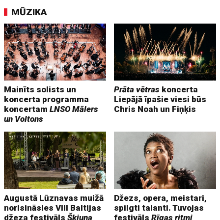
MŪZIKA
Mainīts solists un
Prāta vētras
koncerta
koncerta programma
Liepājā īpašie viesi būs
koncertam
LNSO Mālers
Chris Noah un Fiņķis
un Voltons
Augustā Lūznavas muižā
Džezs, opera, meistari,
norisināsies VIII Baltijas
spilgti talanti. Tuvojas
džeza festivāls
Škiuņa
festivāls
Rīgas ritmi