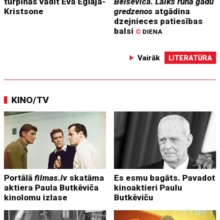
turpinās vadīt Eva Eglāja-
Belševica. Laiks runā gadu
Kristsone
gredzenos
atgādina
dzejnieces patiesības
balsi
©
DIENA
Vairāk
LITERATŪRA
KINO/TV
Portālā
filmas.lv
skatāma
Es esmu bagāts. Pavadot
aktiera Paula Butkēviča
kinoaktieri Paulu
kinolomu izlase
Butkēviču