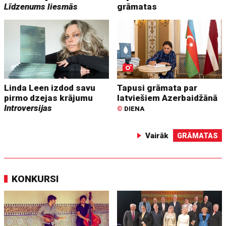
Līdzenums liesmās
grāmatas
Linda Leen izdod savu
Tapusi grāmata par
pirmo dzejas krājumu
latviešiem Azerbaidžānā
Introversijas
©
DIENA
Vairāk
GRĀMATAS
KONKURSI