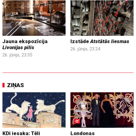
Jauna ekspozīcija
Izstāde
Atstātās liesmas
Livonijas pilis
26. jūnijs, 23:24
26. jūnijs, 23:35
ZIŅAS
KDi iesaka: Tēli
Londonas