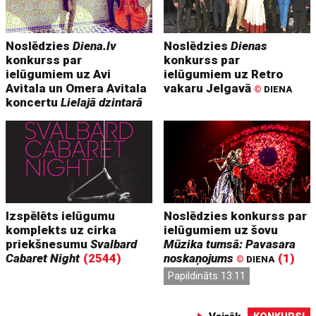
Noslēdzies
Diena.lv
Noslēdzies
Dienas
konkurss par
konkurss par
ielūgumiem uz Avi
ielūgumiem uz Retro
Avitala un Omera Avitala
vakaru Jelgavā
©
DIENA
koncertu
Lielajā dzintarā
Izspēlēts ielūgumu
Noslēdzies konkurss par
komplekts uz cirka
ielūgumiem uz šovu
priekšnesumu
Svalbard
Mūzika tumsā: Pavasara
Cabaret Night
(2544)
noskaņojums
(1)
©
DIENA
Papildināts 13:11