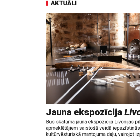
AKTUĀLI
Jauna ekspozīcija
Livo
Būs skatāma jauna ekspozīcija Livonijas pi
apmeklētājiem saistošā veidā iepazīstinās 
kultūrvēsturiskā mantojuma daļu, vairojot izp