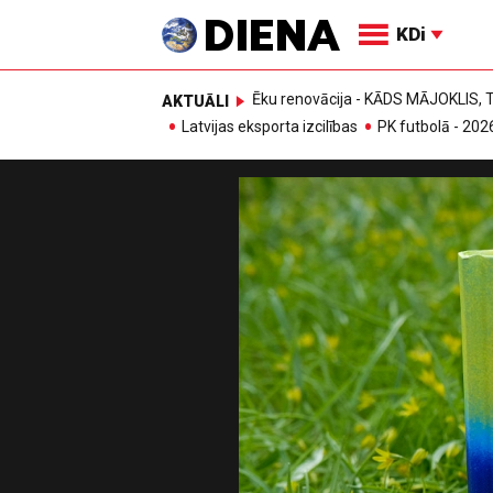
KDi
Ēku renovācija - KĀDS MĀJOKLIS
AKTUĀLI
Latvijas eksporta izcilības
PK futbolā - 202