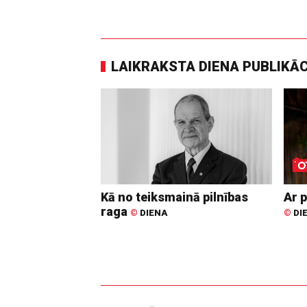
LAIKRAKSTA DIENA PUBLIKĀ
Kā no teiksmainā pilnības
Ar p
raga
©
DIENA
©
DI