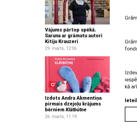
Grāma
Vājums pārtop spēkā.
Saruna ar grāmatu autori
Kitiju Krauzeri
Grāma
29. marts, 12:06
fond
Izdev
iespē
kā ar
Izdots Andra Akmentiņa
Ietei
pirmais dzejoļu krājums
bērniem
Klātbūtne
26. marts, 11:19