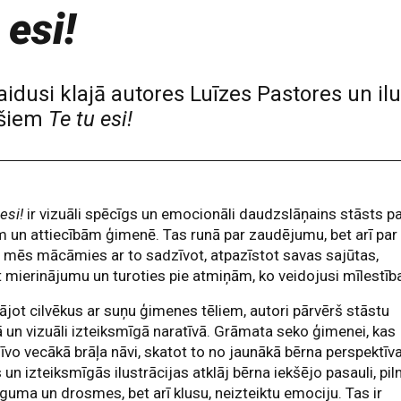
 esi!
aidusi klajā autores Luīzes Pastores un i
ešiem
Te tu esi!
 esi!
ir vizuāli spēcīgs un emocionāli daudzslāņains stāsts p
 un attiecībām ģimenē. Tas runā par zaudējumu, bet arī par
ā mēs mācāmies ar to sadzīvot, atpazīstot savas sajūtas,
 mierinājumu un turoties pie atmiņām, ko veidojusi mīlestīb
ājot cilvēkus ar suņu ģimenes tēliem, autori pārvērš stāstu
ā un vizuāli izteiksmīgā naratīvā. Grāmata seko ģimenei, kas
īvo vecākā brāļa nāvi, skatot to no jaunākā bērna perspektīv
s un izteiksmīgās ilustrācijas atklāj bērna iekšējo pasauli, pil
īguma un drosmes, bet arī klusu, neizteiktu emociju. Tas ir