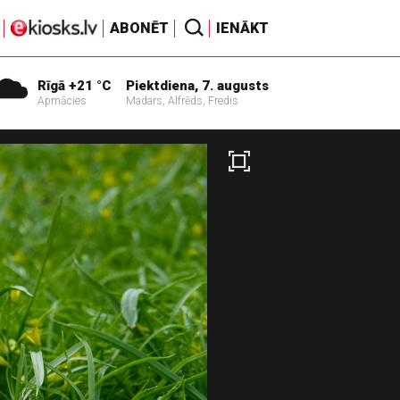
ABONĒT
IENĀKT
Rīgā +21 °C
Piektdiena, 7. augusts
Apmācies
Madars, Alfrēds, Fredis