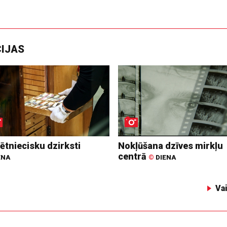
CIJAS
ētniecisku dzirksti
Nokļūšana dzīves mirkļu
centrā
ENA
©
DIENA
Va