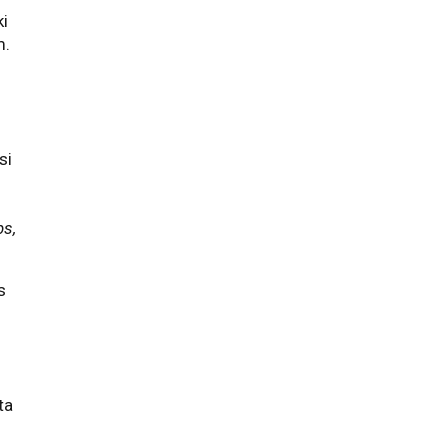
ki
m.
u
si
bs,
s
ta