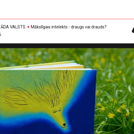
, TĀDA VALSTS
Mākslīgais intelekts - draugs vai drauds?
6