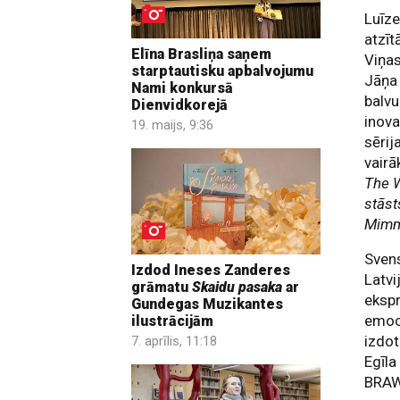
Luīze
atzīt
Elīna Brasliņa saņem
Viņa
starptautisku apbalvojumu
Jāņa 
Nami konkursā
balvu
Dienvidkorejā
inova
19. maijs, 9:36
sērij
vairā
The 
stāst
Mimmi
Svens
Izdod Ineses Zanderes
Latvi
grāmatu
Skaidu pasaka
ar
ekspr
Gundegas Muzikantes
emoc
ilustrācijām
izdot
7. aprīlis, 11:18
Egīla
BRA