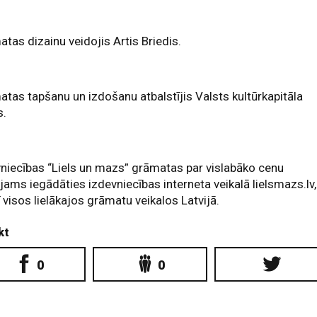
tas dizainu veidojis Artis Briedis.
tas tapšanu un izdošanu atbalstījis Valsts kultūrkapitāla
s.
niecības “Liels un mazs” grāmatas par vislabāko cenu
jams iegādāties izdevniecības interneta veikalā lielsmazs.lv,
ī visos lielākajos grāmatu veikalos Latvijā.
kt
0
0