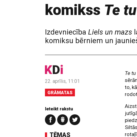
komikss
Te tu
Izdevniecība
Liels un mazs
l
komiksu bērniem un jauni
Te tu
sērām
22. aprīlis, 11:01
to, k
GRĀMATAS
rodot
Aizst
Ieteikt rakstu
jutīg
piedz
Siltā
TĒMAS
rotaļ