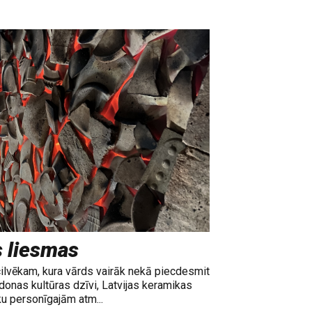
s liesmas
cilvēkam, kura vārds vairāk nekā piecdesmit
adonas kultūras dzīvi, Latvijas keramikas
ku personīgajām atm...