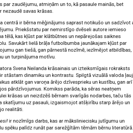
s par zaudējumu, atmiņām un to, kā pasaule mainās, bet
r nezaudē savas krāsas.
a centrā ir bērna mēģinājums saprast notikušo un sadzīvot 
jumu. Priekšstatu par nemirstīgo dvēseli autore iemieso
ņa tēlā, kas kļūst par klātbūtnes un nepārejošas saiknes
lu. Savukārt lielā brāļa futbolbumba jaunākajam kļūst par
jumu gan tiešā, gan pārnestā nozīmē, iezīmējot atbildības,
u un turpinājuma motīvu.
ratora Svena Neilanda krāsainais un izteiksmīgais rokraksts
ir stāstam dinamiku un kontrastu. Spilgtā vizuālā valoda ļau
aikus atklāt gan varoņa ārējo dzīvesprieku un kustību, gan arī
ējos pārdzīvojumus. Komikss parāda, ka sēras neatņem
lei krāsas un neizdzēš bērnam svarīgās nodarbes, taču tās
 skatījumu uz pasauli, izgaismojot atšķirību starp ārējo un
jo realitāti.
 esi!
ir nozīmīgs darbs, kas ar māksliniecisku jutīgumu un
lu spēku palīdz runāt par sarežģītām tēmām bērnu literatūrā