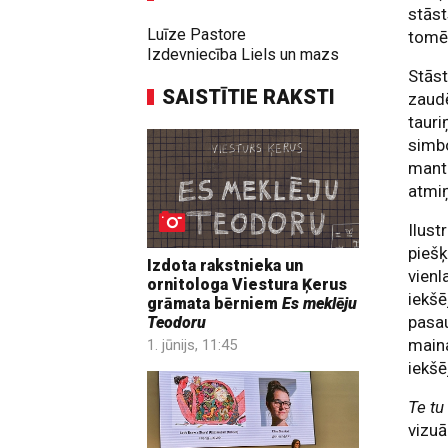
stāst
Luīze Pastore
tomē
Izdevniecība Liels un mazs
Stāst
SAISTĪTIE RAKSTI
zaudē
tauri
simbo
manto
atmiņ
Ilust
piešķ
Izdota rakstnieka un
vienl
ornitologa Viestura Ķerus
iekš
grāmata bērniem
Es meklēju
pasau
Teodoru
maina
1. jūnijs, 11:45
iekšē
Te tu
vizuā