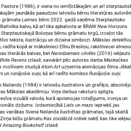
 Pastore (1986), ir viena no iemīļotākajām un arī starptautis
ākajām jaunākās paaudzes latviešu bērnu literatūras autorē
s grāmata
Laimes bērni
2022. gadā saņēma Starptautisko
Baltvilka balvu, kā arī tika apbalvota ar BRAW
New Horizons
 Starptautiskajā Boloņas bērnu grāmatu tirgū, izceļot tās
tīvo teksta, ilustrāciju un dizaina simbiozi.
Mākslas detektīv
a, radīta kopā ar mākslinieci Elīnu Brasliņu, rakstniecei atnesu
kas literārās balvas, bet
Neredzamais cilvēks
(2016) iekļauts
White Ravens
izlasē, savukārt pēc autores darba
Maskačkas
s
motīviem studijā
Atom Art
uzņemta animācijas filma
Jēka
 un runājošie suņi,
kā arī radīts komikss
Runājošie suņi.
 Neilands (1984) ir latviešu ilustrators un grafiķis, absolvēji
jas Mākslas akadēmiju. Viņa darbus raksturo spilgta,
esīva vizuālā valoda, kurā apvienojas rotaļīgums, ironija un
ionāls dziļums. Izdevniecībā
Liels un mazs
iepriekš jau
as vairākas Svena Neilanda ilustrētas grāmatas, tajā skaitā
 Zirņa bilžu grāmatu
Kas zoodārzā notiek naktī,
kas tika iekļau
W
Amazing Bookshelf
izlasē.