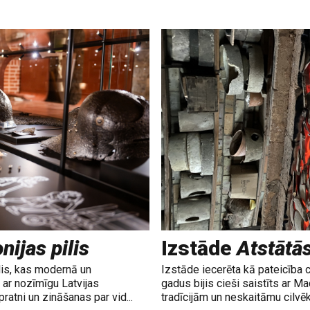
nijas pilis
Izstāde
Atstātā
lis, kas modernā un
Izstāde iecerēta kā pateicība 
ar nozīmīgu Latvijas
gadus bijis cieši saistīts ar M
ratni un zināšanas par vid...
tradīcijām un neskaitāmu cilvē