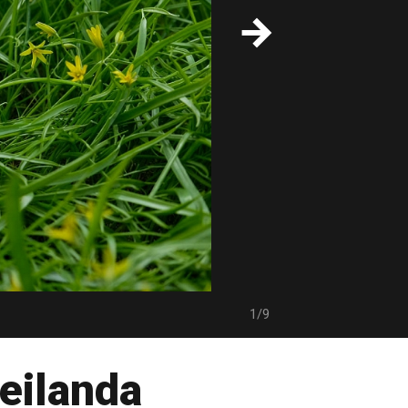
1/9
eilanda