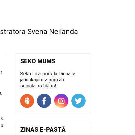
lustratora Svena Neilanda
SEKO MUMS
ar
Seko līdzi portāla Diena.lv
jaunākajām ziņām arī
sociālajos tīklos!
a.
as.
nu
ZIŅAS E-PASTĀ