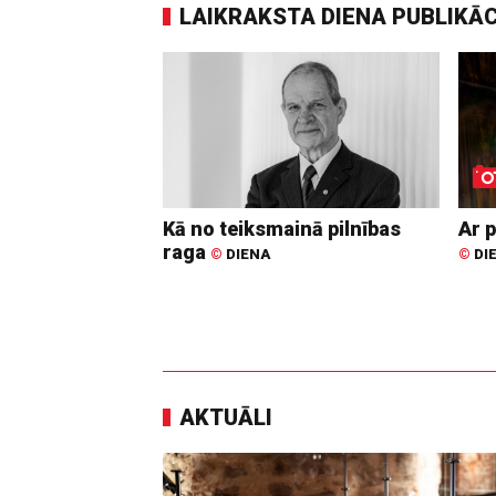
LAIKRAKSTA DIENA PUBLIKĀ
Kā no teiksmainā pilnības
Ar p
raga
©
DIENA
©
DI
AKTUĀLI