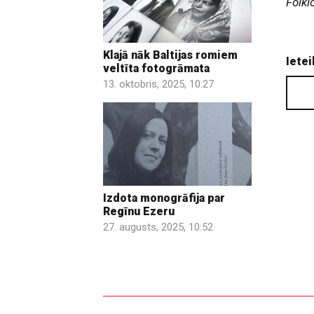
Folkl
Klajā nāk Baltijas romiem
Ietei
veltīta fotogrāmata
13. oktobris, 2025, 10:27
Izdota monogrāfija par
Regīnu Ezeru
27. augusts, 2025, 10:52