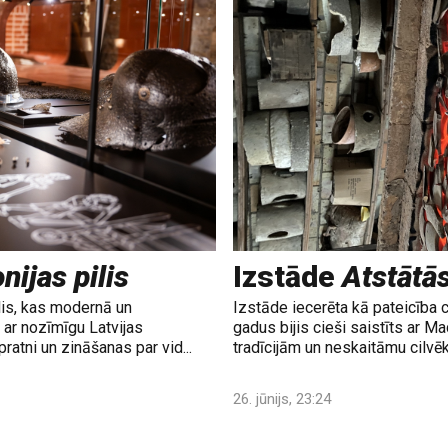
nijas pilis
Izstāde
Atstātā
lis, kas modernā un
Izstāde iecerēta kā pateicība 
ar nozīmīgu Latvijas
gadus bijis cieši saistīts ar M
ratni un zināšanas par vid...
tradīcijām un neskaitāmu cilvē
26. jūnijs, 23:24