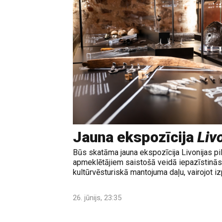
Jauna ekspozīcija
Livo
Būs skatāma jauna ekspozīcija Livonijas pi
apmeklētājiem saistošā veidā iepazīstinās 
kultūrvēsturiskā mantojuma daļu, vairojot izp
26. jūnijs, 23:35