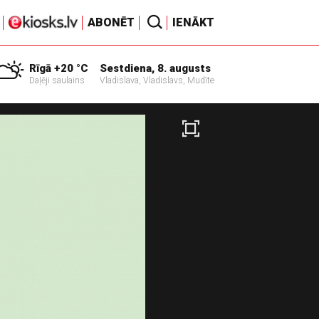
ABONĒT
IENĀKT
Rīgā +20 °C
Sestdiena, 8. augusts
Daļēji saulains
Vladislava, Vladislavs, Mudīte