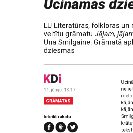
Ucināmās dzi
LU Literatūras, folkloras u
veltītu grāmatu
Jājam, jāja
Una Smilgaine. Grāmatā apk
dziesmas
Ucinā
nelie
11. jūnijs, 13:17
melod
GRĀMATAS
kājām
kājām
Smilg
Ieteikt rakstu
krāt
tekst