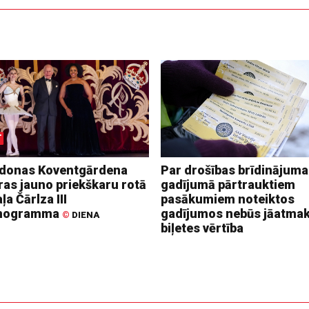
donas Koventgārdena
Par drošības brīdinājuma
ras jauno priekškaru rotā
gadījumā pārtrauktiem
ļa Čārlza III
pasākumiem noteiktos
nogramma
gadījumos nebūs jāatma
©
DIENA
biļetes vērtība