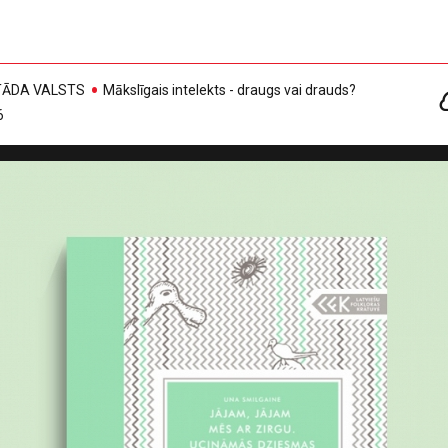
, TĀDA VALSTS
Mākslīgais intelekts - draugs vai drauds?
6