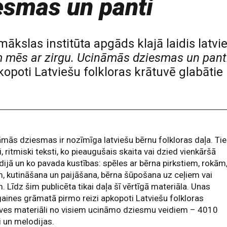
esmas un panti
n mākslas institūta apgāds klajā laidis l
m mēs ar zirgu. Ucināmās dziesmas un pant
opoti Latviešu folkloras krātuvē glabāti
mās dziesmas ir nozīmīga latviešu bērnu folkloras daļa. Tie 
li, ritmiski teksti, ko pieaugušais skaita vai dzied vienkāršā
ijā un ko pavada kustības: spēles ar bērna pirkstiem, rokām
, kutināšana un paijāšana, bērna šūpošana uz ceļiem vai
. Līdz šim publicēta tikai daļa šī vērtīgā materiāla. Unas
aines grāmatā pirmo reizi apkopoti Latviešu folkloras
uves materiāli no visiem ucināmo dziesmu veidiem – 4010
i un melodijas.