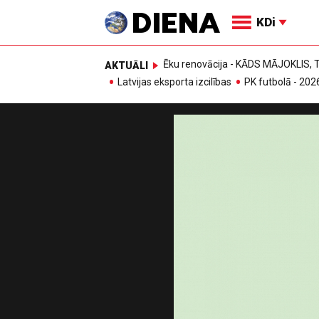
KDi
Ēku renovācija - KĀDS MĀJOKLIS
AKTUĀLI
Latvijas eksporta izcilības
PK futbolā - 202