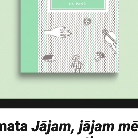
āmata
Jājam, jājam mēs