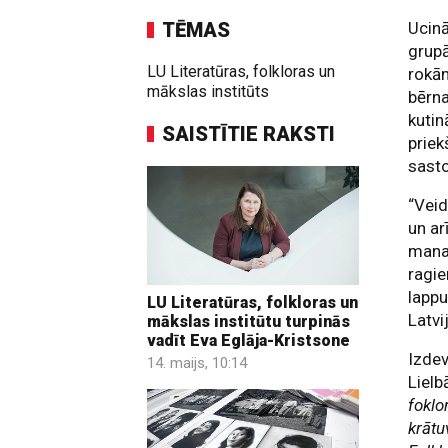
TĒMAS
Ucin
grupā
LU Literatūras, folkloras un
rokā
mākslas institūts
bērn
kutin
SAISTĪTIE RAKSTI
priek
sast
“Veid
un ar
mana
ragie
lappu
LU Literatūras, folkloras un
Latvi
mākslas institūtu turpinās
vadīt Eva Eglāja-Kristsone
Izdev
14. maijs, 10:14
Lielb
foklo
krātu