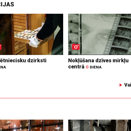
CIJAS
ētniecisku dzirksti
Nokļūšana dzīves mirkļu
centrā
ENA
©
DIENA
Va