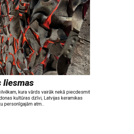
s liesmas
cilvēkam, kura vārds vairāk nekā piecdesmit
adonas kultūras dzīvi, Latvijas keramikas
ku personīgajām atm...