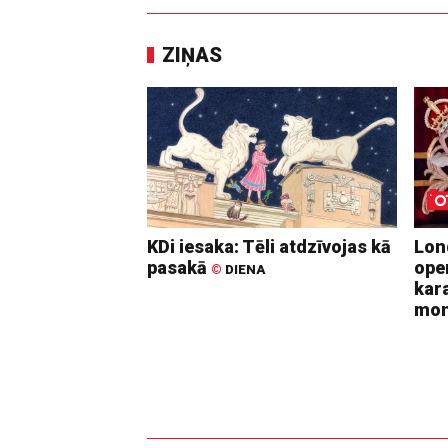
ZIŅAS
KDi iesaka: Tēli atdzīvojas kā
Lon
pasakā
ope
©
DIENA
kara
mo