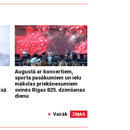
Augustā ar koncertiem,
sporta pasākumiem un ielu
mākslas priekšnesumiem
ksā
svinēs Rīgas 825. dzimšanas
dienu
Vairāk
ZIŅAS