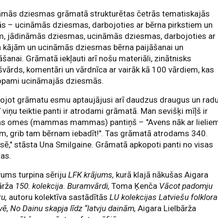
āmās dziesmas grāmatā strukturētas četrās tematiskajās
s – ucināmās dziesmas, darbojoties ar bērna pirkstiem un
m, jādināmās dziesmas, ucināmās dziesmas, darbojoties ar
a kājām un ucināmās dziesmas bērna paijāšanai un
āšanai. Grāmatā iekļauti arī nošu materiāli, zinātnisks
švārds, komentāri un vārdnīca ar vairāk kā 100 vārdiem, kas
opami ucināmajās dziesmās.
ojot grāmatu esmu aptaujājusi arī daudzus draugus un radu
ī viņu teiktie panti ir atrodami grāmatā. Man sevišķi mīļš ir
s omes (mammas mammas) pantiņš – "Avens nāk ar lielie
m, grib tam bērnam iebadīt!". Tas grāmatā atrodams 340.
sē," stāsta Una Smilgaine. Grāmatā apkopoti panti no visas
jas.
ums turpina sēriju
LFK krājums,
kurā klajā nākušas Aigara
ārža
150. kolekcija. Buramvārdi,
Toma Ķenča
Vācot padomju
ru,
autoru kolektīva sastādītās
LU kolekcijas Latviešu folklor
vē, No Dainu skapja līdz “latvju dainām,
Aigara Lielbārža