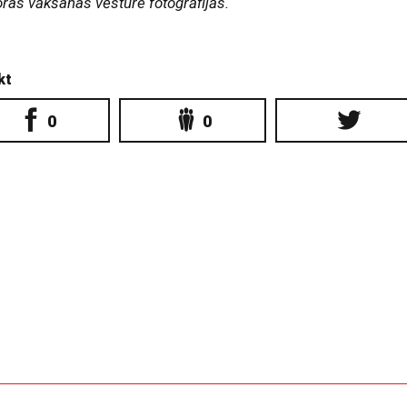
oras vākšanas vēsture fotogrāfijās.
kt
0
0