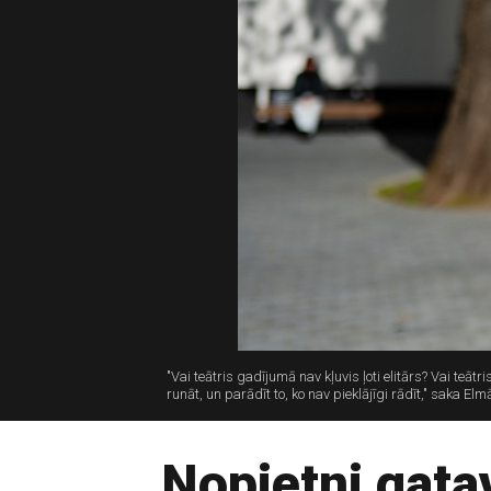
"Vai teātris gadījumā nav kļuvis ļoti elitārs? Vai teā
runāt, un parādīt to, ko nav pieklājīgi rādīt," saka El
Nopietni gata