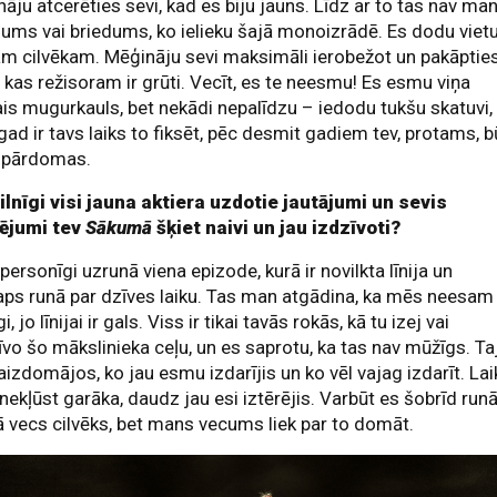
āju atcerēties sevi, kad es biju jauns. Līdz ar to tas nav ma
jums vai briedums, ko ielieku šajā monoizrādē. Es dodu viet
m cilvēkam. Mēģināju sevi maksimāli ierobežot un pakāptie
 kas režisoram ir grūti. Vecīt, es te neesmu! Es esmu viņa
ais mugurkauls, bet nekādi nepalīdzu – iedodu tukšu skatuvi,
gad ir tavs laiks to fiksēt, pēc desmit gadiem tev, protams, 
s pārdomas.
ilnīgi visi jauna aktiera uzdotie jautājumi un sevis
ējumi tev
Sākumā
šķiet naivi un jau izdzīvoti?
personīgi uzrunā viena epizode, kurā ir novilkta līnija un
aps runā par dzīves laiku. Tas man atgādina, ka mēs neesam
, jo līnijai ir gals. Viss ir tikai tavās rokās, kā tu izej vai
vo šo mākslinieka ceļu, un es saprotu, ka tas nav mūžīgs. Ta
 aizdomājos, ko jau esmu izdarījis un ko vēl vajag izdarīt. La
a nekļūst garāka, daudz jau esi iztērējis. Varbūt es šobrīd run
ā vecs cilvēks, bet mans vecums liek par to domāt.