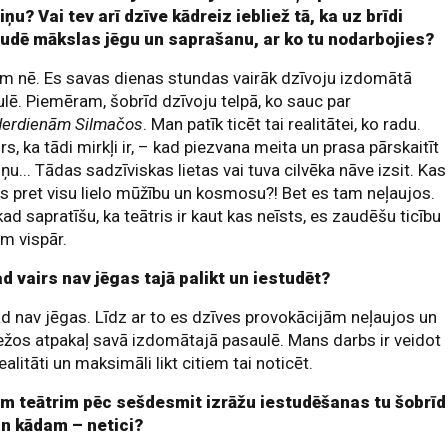
ņu? Vai tev arī dzīve kādreiz iebliež tā, ka uz brīdi
udē mākslas jēgu un saprašanu, ar ko tu nodarbojies?
m nē. Es savas dienas stundas vairāk dzīvoju izdomātā
lē. Piemēram, šobrīd dzīvoju telpā, ko sauc par
derdienām Silmačos
. Man patīk ticēt tai realitātei, ko radu.
rs, ka tādi mirkļi ir, – kad piezvana meita un prasa pārskaitīt
ņu... Tādas sadzīviskas lietas vai tuva cilvēka nāve izsit. Kas 
is pret visu lielo mūžību un kosmosu?! Bet es tam neļaujos.
kad sapratīšu, ka teātris ir kaut kas neīsts, es zaudēšu ticību
im vispār.
d vairs nav jēgas tajā palikt un iestudēt?
ad nav jēgas. Līdz ar to es dzīves provokācijām neļaujos un
ežos atpakaļ savā izdomātajā pasaulē. Mans darbs ir veidot
realitāti un maksimāli likt citiem tai noticēt.
m teātrim pēc sešdesmit izrāžu iestudēšanas tu šobrīd
 un kādam – netici?