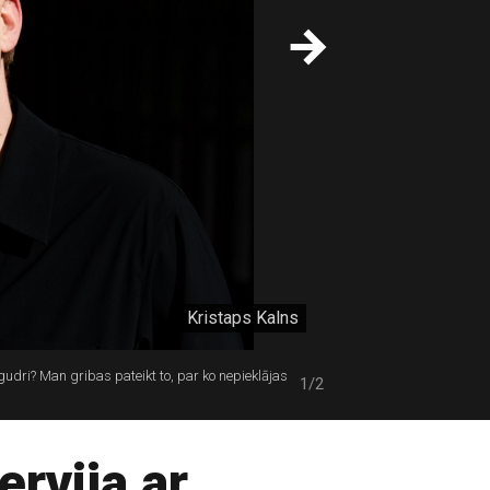
Kristaps Kalns
 gudri? Man gribas pateikt to, par ko nepieklājas
1/2
rvija ar