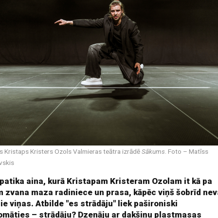
is Kristaps Kristers Ozols Valmieras teātra izrādē
Sākums
. Foto – Matīss
vskis
patika aina, kurā Kristapam Kristeram Ozolam it kā pa
m zvana maza radiniece un prasa, kāpēc viņš šobrīd nev
ie viņas. Atbilde "es strādāju" liek pašironiski
omāties – strādāju? Dzenāju ar dakšiņu plastmasas