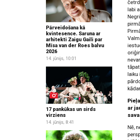
četrd
labi 
Negri
pirmā
Pārveidošana kā
Pirmā
kvintesence. Saruna ar
Valmi
arhitekti Zaigu Gaili par
iestu
Mīsa van der Roes balvu
2026
oriģi
14. jūnijs, 10:01
nevar
tāpat
laiku
pārdo
kāda
Pieļ
ar ja
17 pankūkas un sirds
sava
virziens
14. jūnijs, 8:41
Nē, n
persp