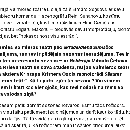
ūnijā Valmieras teātra Lielajā zālē Elmārs Seņkovs ar savu
biedru komandu – scenogrāfu Reini Suhanovu, kostīmu
inieci Ilzi Vītoliņu, kustību mākslinieci Elīnu Gediņu un
nistu Edgaru Mākenu – piedāvās savu interpretāciju, cieno
cijas, bet "nokasot nost visu estrādi".
amies Valmieras teātrī pēc
Skroderdienu Silmačos
nājuma, tas tev ir pēdējais sezonas iestudējums. Tev ir
si ļoti interesanta sezona – ar
Bolderāju
Mihaila Čehova
s Krievu teātrī un sava studenta, nu jau Valmieras teāt
a aktiera Kristapa Kristera Ozola monoizrādi
Sākums
ieras teātrī. Kā tu pats izjūti šo sezonu? Vai visiem
iem ir kaut kas vienojošs, kas tevi nodarbina tēmu vai
ra valodas ziņā?
pašam patīk domāt sezonas ietvaros. Esmu tāds režisors,
 visu laiku patīk mest izaicinājumus un darīt kaut ko tādu, k
u darījis. Tādā veidā gan izglītoju sevi, gan cenšos turēt
ā arī skatītāju. Kā režisoram man ir sācies brieduma laiks: