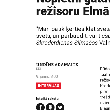
režisoru Elm
"Man patīk ķerties klāt svē
svēts, un pārbaudīt, vai tieš
Skroderdienas Silmačos
Valm
UNDĪNE ADAMAITE
Rūdo
KDi
teātr
9. jūnijs, 8:00
režis
Krode
INTERVIJAS
pirmi
trešd
Ieteikt rakstu
dzied
Blau