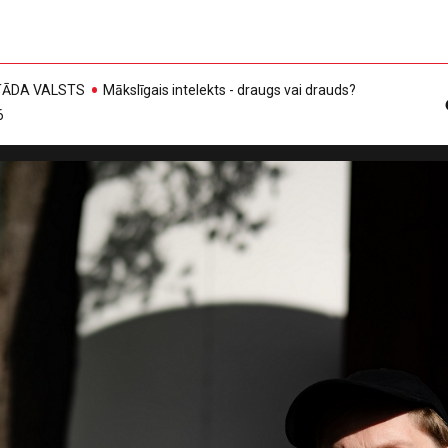
, TĀDA VALSTS
Mākslīgais intelekts - draugs vai drauds?
6