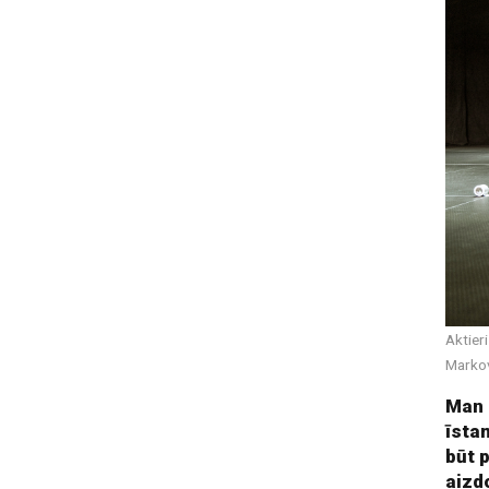
Aktier
Marko
Man 
īsta
būt p
aizd