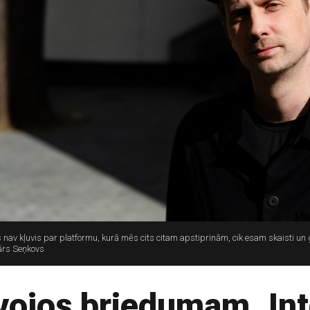
tris nav kļuvis par platformu, kurā mēs cits citam apstiprinām, cik esam skaisti un
mārs Seņkovs
vojos briedumam. Inte