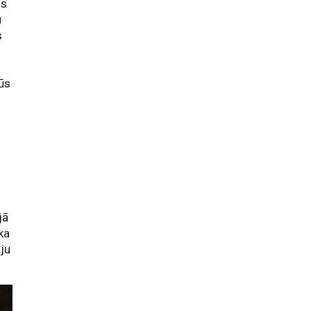
ns
u
s
būs
jā
ika
āju