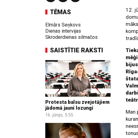
12. j
TĒMAS
domu
māksl
Elmārs Seņkovs
Dienas intervijas
kompo
Skroderdienas silmačos
tradī
SAISTĪTIE RAKSTI
Tiek
mēģi
biju
Rīga
štat
Valm
darb
teāt
Protesta balsu zvejotājiem
jādomā jauni lozungi
Man 
16. jūnijs, 5:55
kuram
neesm
tonus