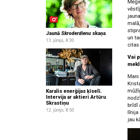
Mēģin
vēstī
jauna
malā,
stipr
Jaunā
Skroderdienu
skaņa
un ta
13. jūnijs, 8:30
cita
Vai p
mekl
Mani 
Krist
mūžīgi
Karalis enerģijas ķīselī.
Intervija ar aktieri Artūru
nodzī
Skrastiņu
brīdī
12. jūnijs, 8:50
līnij
jau k