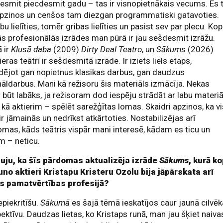
esmit piecdesmit gadu – tas ir visnopietnākais vecums. Es 
apzinos un cenšos tam diezgan programmatiski gatavoties.
bu lielīties, tomēr gribas lielīties un pasist sev par plecu. Ko
s profesionālās izrādes man pūrā ir jau sešdesmit izrāžu.
 ir
Klusā daba
(2009)
Dirty Deal Teatro
, un
Sākums
(2026)
eras teātrī ir sešdesmitā izrāde. Ir iziets liels etaps,
dējot gan nopietnus klasikas darbus, gan daudzus
nāldarbus. Mani kā režisoru šis materiāls izmācīja. Nekas
 būt labāks, ja režisoram dod iespēju strādāt ar labu materiā
 kā aktierim – spēlēt sarežģītas lomas. Skaidri apzinos, ka v
 ir jāmainās un nedrīkst atkārtoties. Nostabilizējas arī
mas, kāds teātris vispār mani interesē, kādam es ticu un
m – neticu.
auju, ka šīs pārdomas aktualizēja izrāde
Sākums
, kurā k
uno aktieri Kristapu Kristeru Ozolu bija jāpārskata arī
s pamatvērtības profesijā?
epiekritīšu.
Sākumā
es šajā tēmā ieskatījos caur jaunā cilvēk
ektīvu. Daudzas lietas, ko Kristaps runā, man jau šķiet naiva