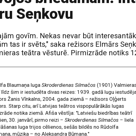
āru Seņkovu
tajām govīm. Nekas nevar būt interesantāks
ām tas ir svēts," saka režisors Elmārs Seņk
ieras teātra vēsturē. Pirmizrāde notiks 12
lfa Blaumaņa luga
Skroderdienas Silmačos
(1901) Valmiera
ī līdz šim ir iestudēta divas reizes: 1939. gadā lugu iestudēj
ors Žanis Vīnkalns, 2004. gada ziemā – režisors Oļģerts
rs. Starp citu, arī Latvijas teātros vispopulārākās lugas
zrāde notika ziemā. Afiša vēstīja: "Latviešu biedrības teātrī
ien, 30. janvārī, pirmo reizi –
Skroderdienas Silmačos
– liela
āšanas luga trijos cēlienos, sešās bildēs no Rūdolfa
maņa, mūzika – no Aleksandra Būmaņa."