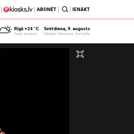
ABONĒT
IENĀKT
Rīgā +24 °C
Svētdiena, 9. augusts
Daļēji saulains
Madara, Genoveva, Genovefa