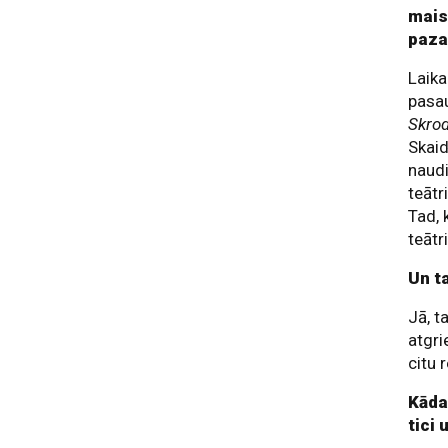
maisi
paza
Laika
pasau
Skro
Skaid
naudi
teātr
Tad, 
teātr
Un ta
Jā, t
atgri
citu 
Kāda
tici