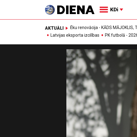
KDi
Ēku renovācija - KĀDS MĀJOKLIS
AKTUĀLI
Latvijas eksporta izcilības
PK futbolā - 202