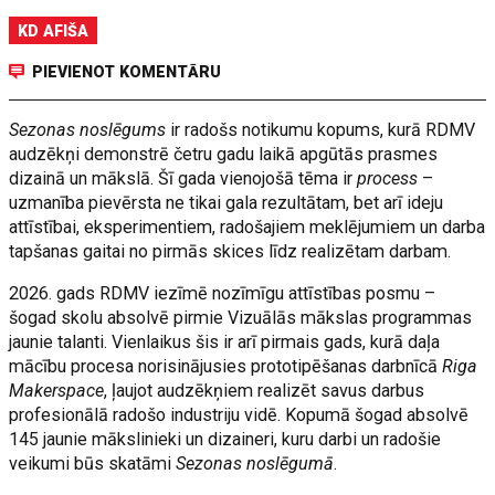
KD AFIŠA
PIEVIENOT KOMENTĀRU
Sezonas noslēgums
ir radošs notikumu kopums, kurā RDMV
audzēkņi demonstrē četru gadu laikā apgūtās prasmes
dizainā un mākslā. Šī gada vienojošā tēma ir
process
–
uzmanība pievērsta ne tikai gala rezultātam, bet arī ideju
attīstībai, eksperimentiem, radošajiem meklējumiem un darba
tapšanas gaitai no pirmās skices līdz realizētam darbam.
2026. gads RDMV iezīmē nozīmīgu attīstības posmu –
šogad skolu absolvē pirmie Vizuālās mākslas programmas
jaunie talanti. Vienlaikus šis ir arī pirmais gads, kurā daļa
mācību procesa norisinājusies prototipēšanas darbnīcā
Riga
Makerspace
, ļaujot audzēkņiem realizēt savus darbus
profesionālā radošo industriju vidē. Kopumā šogad absolvē
145 jaunie mākslinieki un dizaineri, kuru darbi un radošie
veikumi būs skatāmi
Sezonas noslēgumā
.