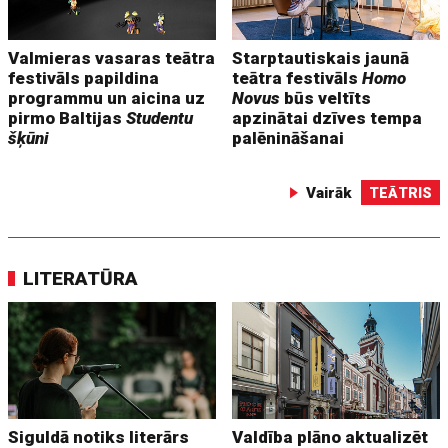
Valmieras vasaras teātra
Starptautiskais jaunā
festivāls papildina
teātra festivāls
Homo
programmu un aicina uz
Novus
būs veltīts
pirmo Baltijas
Studentu
apzinātai dzīves tempa
šķūni
palēnināšanai
Vairāk
TEĀTRIS
LITERATŪRA
Siguldā notiks literārs
Valdība plāno aktualizēt