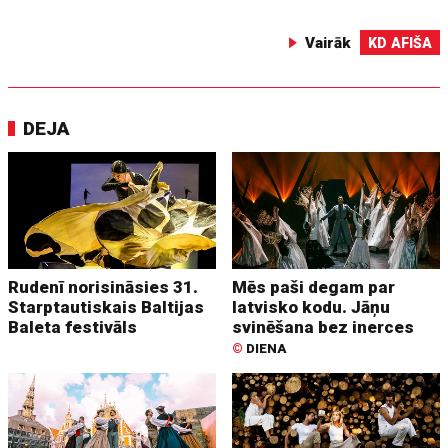
Vairāk
KD AFIŠA
DEJA
Rudenī norisināsies 31.
Mēs paši degam par
Starptautiskais Baltijas
latvisko kodu. Jāņu
Baleta festivāls
svinēšana bez inerces
©
DIENA