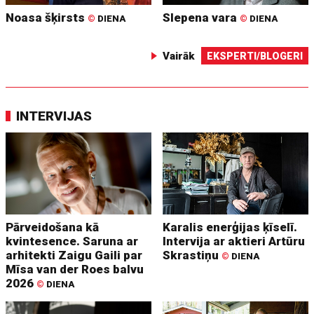
Noasa šķirsts
Slepena vara
©
DIENA
©
DIENA
Vairāk
EKSPERTI/BLOGERI
INTERVIJAS
Pārveidošana kā
Karalis enerģijas ķīselī.
kvintesence. Saruna ar
Intervija ar aktieri Artūru
arhitekti Zaigu Gaili par
Skrastiņu
©
DIENA
Mīsa van der Roes balvu
2026
©
DIENA