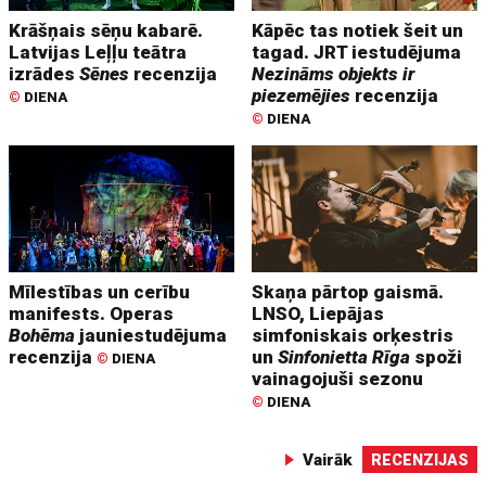
Krāšņais sēņu kabarē.
Kāpēc tas notiek šeit un
Latvijas Leļļu teātra
tagad. JRT iestudējuma
izrādes
Sēnes
recenzija
Nezināms objekts ir
piezemējies
recenzija
©
DIENA
©
DIENA
Mīlestības un cerību
Skaņa pārtop gaismā.
manifests. Operas
LNSO, Liepājas
Bohēma
jauniestudējuma
simfoniskais orķestris
recenzija
un
Sinfonietta Rīga
spoži
©
DIENA
vainagojuši sezonu
©
DIENA
Vairāk
RECENZIJAS