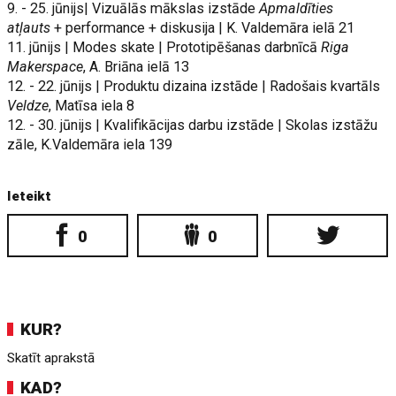
9. - 25. jūnijs| Vizuālās mākslas izstāde
Apmaldīties
atļauts
+ performance + diskusija | K. Valdemāra ielā 21
11. jūnijs | Modes skate | Prototipēšanas darbnīcā
Riga
Makerspace
, A. Briāna ielā 13
12. - 22. jūnijs | Produktu dizaina izstāde | Radošais kvartāls
Veldze
, Matīsa iela 8
12. - 30. jūnijs | Kvalifikācijas darbu izstāde | Skolas izstāžu
zāle, K.Valdemāra iela 139
Ieteikt
0
0
KUR?
Skatīt aprakstā
KAD?