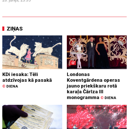
ZIŅAS
KDi iesaka: Tēli
Londonas
atdzīvojas kā pasakā
Koventgārdena operas
jauno priekškaru rotā
©
DIENA
karaļa Čārlza III
monogramma
©
DIENA