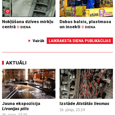
Nokļūšana dzīves mirkļu
Dabas balsis, plastmasa
centrā
un insekti
©
DIENA
©
DIENA
Vairāk
LAIKRAKSTA DIENA PUBLIKĀCIJAS
AKTUĀLI
Jauna ekspozīcija
Izstāde
Atstātās liesmas
Livonijas pilis
26. jūnijs, 23:24
26. jūnijs, 23:35