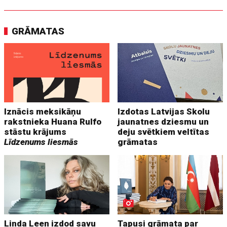
GRĀMATAS
Iznācis meksikāņu
Izdotas Latvijas Skolu
rakstnieka Huana Rulfo
jaunatnes dziesmu un
stāstu krājums
deju svētkiem veltītas
Līdzenums liesmās
grāmatas
Linda Leen izdod savu
Tapusi grāmata par