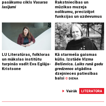
pasākumu cikls
Vasaras
Rakstniecības un
lasījumi
mūzikas muzeja
nolikumu, precizējot
funkcijas un uzdevumus
LU Literatūras, folkloras
Kā starmeša gaismas
un mākslas institūtu
kūlis. Izstāde
Vizma
turpinās vadīt Eva Eglāja-
Belševica. Laiks runā gadu
Kristsone
gredzenos
atgādina
dzejnieces patiesības
balsi
©
DIENA
Vairāk
LITERATŪRA