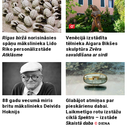
Rīgas biržā
norisināsies
Venēcijā izstādīta
spāņu mākslinieka Lido
tēlnieka Aigara Bikšes
Riko personālizstāde
skulptūra
Zvēra
Atklāsme
savaldīšana ar sirdi
88 gadu vecumā miris
Glabājot atmiņas par
britu mākslinieks Deivids
pieskārienu dabai.
Hoknijs
Laikmetīgo rotu izstāžu
ciklā
Spektrs
– izstāde
Skaistā daba
©
DIENA