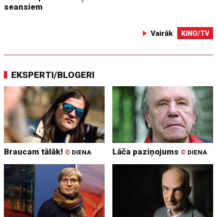
seansiem
Vairāk
KINO/TV
EKSPERTI/BLOGERI
Braucam tālāk!
Lāča paziņojums
©
DIENA
©
DIENA