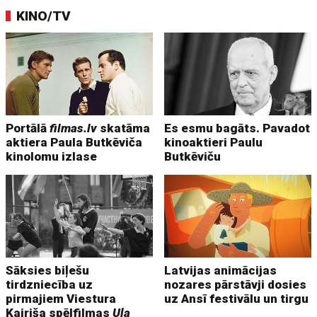
KINO/TV
Portālā
filmas.lv
skatāma
Es esmu bagāts. Pavadot
aktiera Paula Butkēviča
kinoaktieri Paulu
kinolomu izlase
Butkēviču
Sāksies biļešu
Latvijas animācijas
tirdzniecība uz
nozares pārstāvji dosies
pirmajiem Viestura
uz Ansī festivālu un tirgu
Kairiša spēlfilmas
Uļa