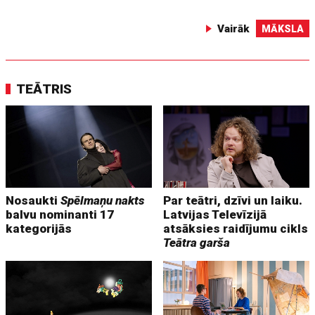
Vairāk
MĀKSLA
TEĀTRIS
Nosaukti
Spēlmaņu nakts
Par teātri, dzīvi un laiku.
balvu nominanti 17
Latvijas Televīzijā
kategorijās
atsāksies raidījumu cikls
Teātra garša