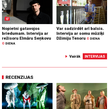
Nopietni gatavojos
Var sadzirdēt arī balsis.
briedumam. Intervija ar
Intervija ar somu mūziķi
režisoru Elmāru Seņkovu
Džimiju Tenoru
©
DIENA
©
DIENA
Vairāk
INTERVIJAS
RECENZIJAS