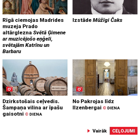
Rīgā ciemojas Madrides
Izstāde
Mūžīgi Čaks
muzeja Prado
altārglezna
Svētā Ģimene
ar muzicējošo eņģeli,
svētajām Katrīnu un
Barbaru
Dzirkstošais ceļvedis.
No Pakrojas līdz
Šampaņa vilina ar īpašu
Ilzenbergai
©
DIENA
gaisotni
©
DIENA
Vairāk
CEĻOJUMI