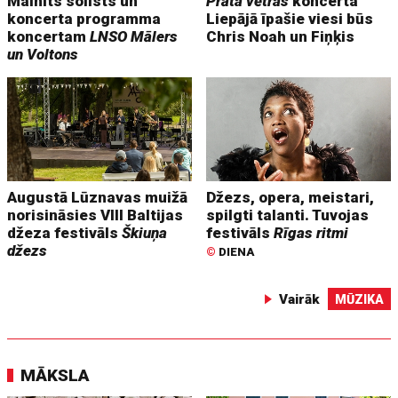
Mainīts solists un
Prāta vētras
koncerta
koncerta programma
Liepājā īpašie viesi būs
koncertam
LNSO Mālers
Chris Noah un Fiņķis
un Voltons
Augustā Lūznavas muižā
Džezs, opera, meistari,
norisināsies VIII Baltijas
spilgti talanti. Tuvojas
džeza festivāls
Škiuņa
festivāls
Rīgas ritmi
džezs
©
DIENA
Vairāk
MŪZIKA
MĀKSLA