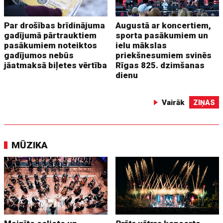
Par drošības brīdinājuma
Augustā ar koncertiem,
gadījumā pārtrauktiem
sporta pasākumiem un
pasākumiem noteiktos
ielu mākslas
gadījumos nebūs
priekšnesumiem svinēs
jāatmaksā biļetes vērtība
Rīgas 825. dzimšanas
dienu
Vairāk
ZIŅAS
MŪZIKA