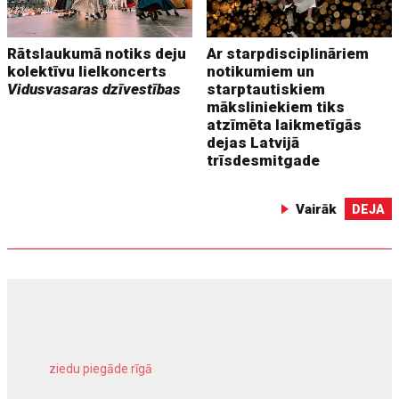
Rātslaukumā notiks deju
Ar starpdisciplināriem
kolektīvu lielkoncerts
notikumiem un
Vidusvasaras dzīvestības
starptautiskiem
māksliniekiem tiks
atzīmēta laikmetīgās
dejas Latvijā
trīsdesmitgade
Vairāk
DEJA
ziedu piegāde rīgā
meliorācijas darbi