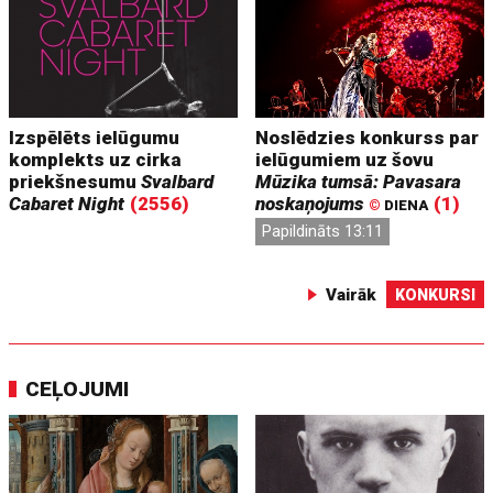
Izspēlēts ielūgumu
Noslēdzies konkurss par
komplekts uz cirka
ielūgumiem uz šovu
priekšnesumu
Svalbard
Mūzika tumsā: Pavasara
Cabaret Night
(2556)
noskaņojums
(1)
©
DIENA
Papildināts 13:11
Vairāk
KONKURSI
CEĻOJUMI