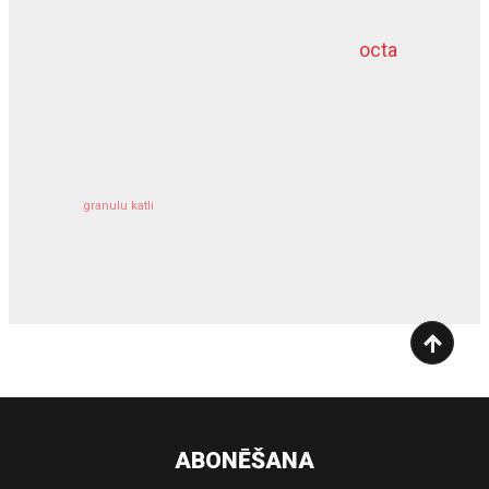
octa
dziļurbums
kravu apdrošināšana
granulu katli
siltumsūknis
ABONĒŠANA