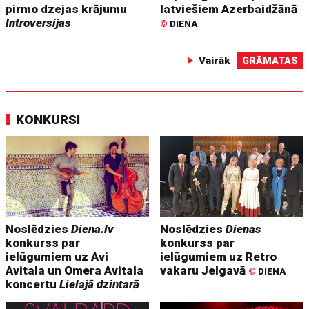
pirmo dzejas krājumu
latviešiem Azerbaidžānā
Introversijas
©
DIENA
Vairāk
GRĀMATAS
KONKURSI
Noslēdzies
Diena.lv
Noslēdzies
Dienas
konkurss par
konkurss par
ielūgumiem uz Avi
ielūgumiem uz Retro
Avitala un Omera Avitala
vakaru Jelgavā
©
DIENA
koncertu
Lielajā dzintarā