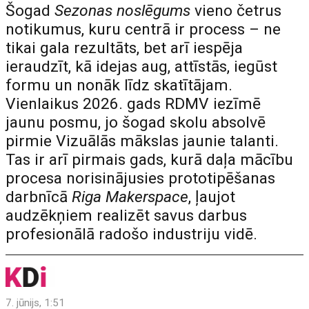
Šogad
Sezonas noslēgums
vieno četrus
notikumus, kuru centrā ir process – ne
tikai gala rezultāts, bet arī iespēja
ieraudzīt, kā idejas aug, attīstās, iegūst
formu un nonāk līdz skatītājam.
Vienlaikus 2026. gads RDMV iezīmē
jaunu posmu, jo šogad skolu absolvē
pirmie Vizuālās mākslas jaunie talanti.
Tas ir arī pirmais gads, kurā daļa mācību
procesa norisinājusies prototipēšanas
darbnīcā
Riga Makerspace
, ļaujot
audzēkņiem realizēt savus darbus
profesionālā radošo industriju vidē.
7. jūnijs, 1:51