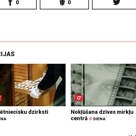
0
0
CIJAS
ētniecisku dzirksti
Nokļūšana dzīves mirkļu
centrā
ENA
©
DIENA