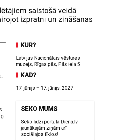
ētājiem saistošā veidā
irojot izpratni un zināšanas
KUR?
Latvijas Nacionālais vēstures
muzejs, Rīgas pils, Pils iela 5
KAD?
a,
17. jūnijs – 17. jūnijs, 2027
SEKO MUMS
s
50
Seko līdzi portāla Diena.lv
jaunākajām ziņām arī
sociālajos tīklos!