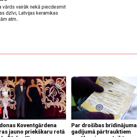
ra vārds vairāk nekā piecdesmit
as dzīvi, Latvijas keramikas
ām atm...
donas Koventgārdena
Par drošības brīdinājuma
ras jauno priekškaru rotā
gadījumā pārtrauktiem