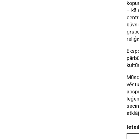
kopum
– kā 
centr
būvni
grupu
reliģ
Ekspo
pārbū
kultū
Mūsdi
vēstu
apspi
leģen
secin
atklā
Ietei