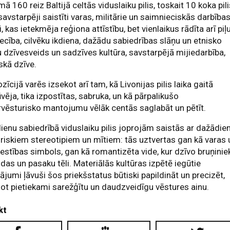
ā 160 reiz Baltijā celtās viduslaiku pilis, toskait 10 koka pili
savstarpēji saistīti varas, militārie un saimnieciskās darbība
i, kas ietekmēja reģiona attīstību, bet vienlaikus rādīta arī piļ
ecība, cilvēku ikdiena, dažādu sabiedrības slāņu un etnisko
 dzīvesveids un sadzīves kultūra, savstarpējā mijiedarbība,
iskā dzīve.
zīcijā varēs izsekot arī tam, kā Livonijas pilis laika gaitā
vēja, tika izpostītas, sabruka, un kā pārpalikušo
rvēsturisko mantojumu vēlāk centās saglabāt un pētīt.
enu sabiedrībā viduslaiku pilis joprojām saistās ar dažādi
riskiem stereotipiem un mītiem: tās uztvertas gan kā varas 
estības simbols, gan kā romantizēta vide, kur dzīvo bruņiniek
das un pasaku tēli. Materiālās kultūras izpētē iegūtie
ājumi ļāvuši šos priekšstatus būtiski papildināt un precizēt,
jot pietiekami sarežģītu un daudzveidīgu vēstures ainu.
kt