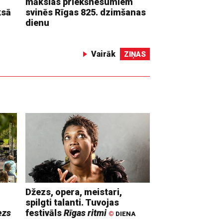
mākslas priekšnesumiem
ksā
svinēs Rīgas 825. dzimšanas
dienu
Vairāk
ZIŅAS
Džezs, opera, meistari,
spilgti talanti. Tuvojas
ezs
festivāls
Rīgas ritmi
©
DIENA