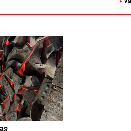
Va
as