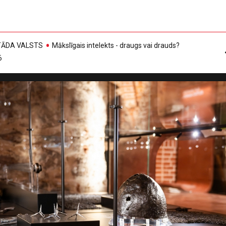
, TĀDA VALSTS
Mākslīgais intelekts - draugs vai drauds?
6