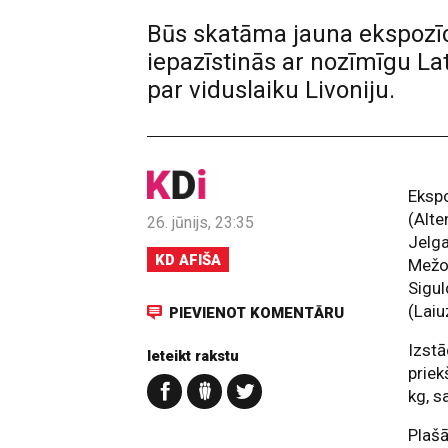
Būs skatāma jauna ekspozī
iepazīstinās ar nozīmīgu La
par viduslaiku Livoniju.
Ekspo
(Alte
26. jūnijs, 23:35
Jelga
KD AFIŠA
Mežot
Sigul
(Laiu
PIEVIENOT KOMENTĀRU
Izstā
Ieteikt rakstu
priek
kg, s
Plašā