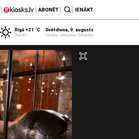
ABONĒT
IENĀKT
Rīgā +21 °C
Svētdiena, 9. augusts
Skaidrs
Madara, Genoveva, Genovefa