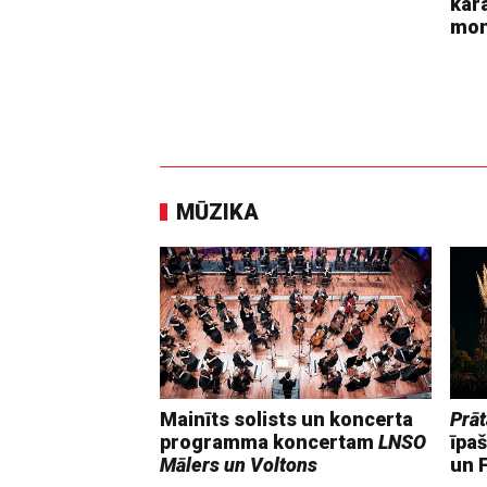
kara
mo
MŪZIKA
Mainīts solists un koncerta
Prāt
programma koncertam
LNSO
īpaš
Mālers un Voltons
un F