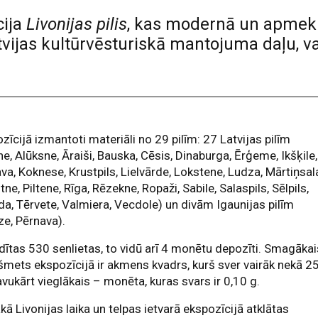
cija
Livonijas pilis
, kas modernā un apmekl
tvijas kultūrvēsturiskā mantojuma daļu, va
zīcijā izmantoti materiāli no 29 pilīm: 27 Latvijas pilīm
ne, Alūksne, Āraiši, Bauska, Cēsis, Dinaburga, Ērģeme, Ikšķile,
va, Koknese, Krustpils, Lielvārde, Lokstene, Ludza, Mārtiņsal
ne, Piltene, Rīga, Rēzekne, Ropaži, Sabile, Salaspils, Sēlpils,
da, Tērvete, Valmiera, Vecdole) un divām Igaunijas pilīm
ze, Pērnava).
dītas 530 senlietas, to vidū arī 4 monētu depozīti. Smagākai
šmets ekspozīcijā ir akmens kvadrs, kurš sver vairāk nekā 2
avukārt vieglākais – monēta, kuras svars ir 0,10 g.
kā Livonijas laika un telpas ietvarā ekspozīcijā atklātas