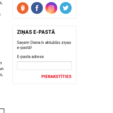
s,
s
u
ZIŅAS E-PASTĀ
Saņem Diena.lv aktuālās ziņas
e-pastā!
E-pasta adrese
em
un
i,
PIERAKSTĪTIES