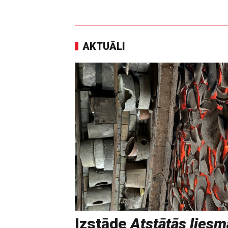
AKTUĀLI
Izstāde
Atstātās liesm