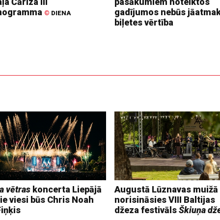
ļa Čārlza III
pasākumiem noteiktos
nogramma
gadījumos nebūs jāatma
©
DIENA
biļetes vērtība
a vētras
koncerta Liepājā
Augustā Lūznavas muižā
ie viesi būs Chris Noah
norisināsies VIII Baltijas
iņķis
džeza festivāls
Škiuņa dž