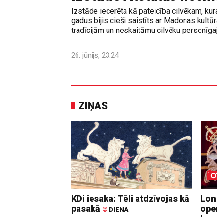
Izstāde iecerēta kā pateicība cilvēkam, ku
gadus bijis cieši saistīts ar Madonas kultūr
tradīcijām un neskaitāmu cilvēku personīgaj
26. jūnijs, 23:24
ZIŅAS
KDi iesaka: Tēli atdzīvojas kā
Lon
pasakā
ope
©
DIENA