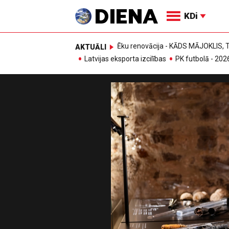
KDi
Ēku renovācija - KĀDS MĀJOKLIS
AKTUĀLI
Latvijas eksporta izcilības
PK futbolā - 202