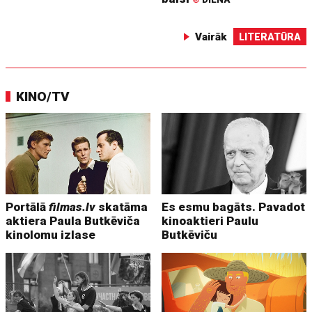
Vairāk
LITERATŪRA
KINO/TV
Portālā
filmas.lv
skatāma
Es esmu bagāts. Pavadot
aktiera Paula Butkēviča
kinoaktieri Paulu
kinolomu izlase
Butkēviču