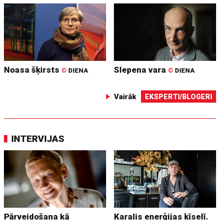
Noasa šķirsts
Slepena vara
©
DIENA
©
DIENA
Vairāk
EKSPERTI/BLOGERI
INTERVIJAS
Pārveidošana kā
Karalis enerģijas ķīselī.