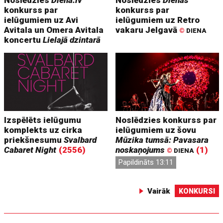
Noslēdzies
Diena.lv
Noslēdzies
Dienas
konkurss par
konkurss par
ielūgumiem uz Avi
ielūgumiem uz Retro
Avitala un Omera Avitala
vakaru Jelgavā
©
DIENA
koncertu
Lielajā dzintarā
Izspēlēts ielūgumu
Noslēdzies konkurss par
komplekts uz cirka
ielūgumiem uz šovu
priekšnesumu
Svalbard
Mūzika tumsā: Pavasara
Cabaret Night
(2556)
noskaņojums
(1)
©
DIENA
Papildināts 13:11
Vairāk
KONKURSI