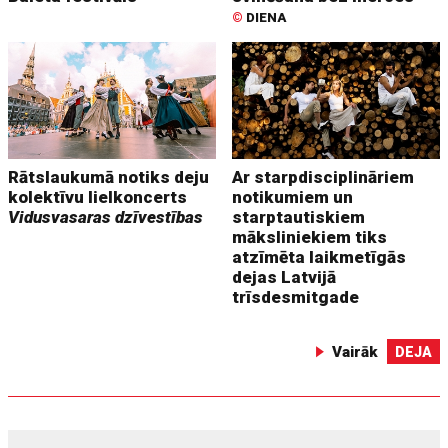
©
DIENA
Rātslaukumā notiks deju
Ar starpdisciplināriem
kolektīvu lielkoncerts
notikumiem un
Vidusvasaras dzīvestības
starptautiskiem
māksliniekiem tiks
atzīmēta laikmetīgās
dejas Latvijā
trīsdesmitgade
Vairāk
DEJA