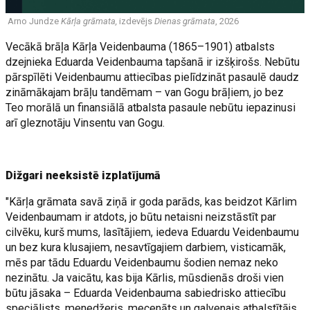
Arno Jundze
Kārļa grāmata,
izdevējs
Dienas grāmata
, 2026
Vecākā brāļa Kārļa Veidenbauma (1865–1901) atbalsts
dzejnieka Eduarda Veidenbauma tapšanā ir izšķirošs. Nebūtu
pārspīlēti Veidenbaumu attiecības pielīdzināt pasaulē daudz
zināmākajam brāļu tandēmam – van Gogu brāļiem, jo bez
Teo morālā un finansiālā atbalsta pasaule nebūtu iepazinusi
arī gleznotāju Vinsentu van Gogu.
Dižgari neeksistē izplatījumā
"Kārļa grāmata savā ziņā ir goda parāds, kas beidzot Kārlim
Veidenbaumam ir atdots, jo būtu netaisni neizstāstīt par
cilvēku, kurš mums, lasītājiem, iedeva Eduardu Veidenbaumu
un bez kura klusajiem, nesavtīgajiem darbiem, visticamāk,
mēs par tādu Eduardu Veidenbaumu šodien nemaz neko
nezinātu. Ja vaicātu, kas bija Kārlis, mūsdienās droši vien
būtu jāsaka – Eduarda Veidenbauma sabiedrisko attiecību
speciālists, menedžeris, mecenāts un galvenais atbalstītājs.