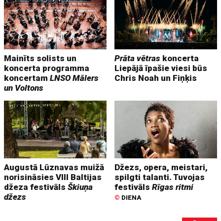
Mainīts solists un
Prāta vētras
koncerta
koncerta programma
Liepājā īpašie viesi būs
koncertam
LNSO Mālers
Chris Noah un Fiņķis
un Voltons
Augustā Lūznavas muižā
Džezs, opera, meistari,
norisināsies VIII Baltijas
spilgti talanti. Tuvojas
džeza festivāls
Škiuņa
festivāls
Rīgas ritmi
džezs
©
DIENA