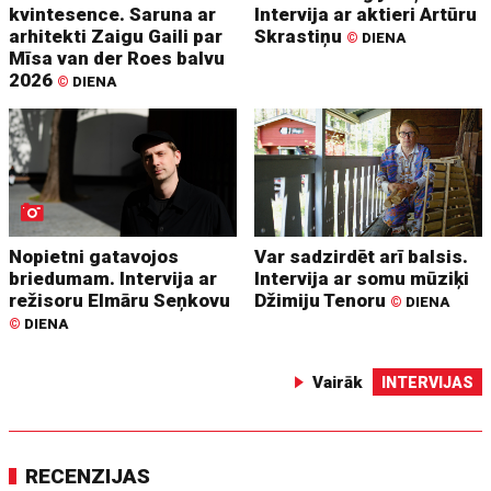
kvintesence. Saruna ar
Intervija ar aktieri Artūru
arhitekti Zaigu Gaili par
Skrastiņu
©
DIENA
Mīsa van der Roes balvu
2026
©
DIENA
Nopietni gatavojos
Var sadzirdēt arī balsis.
briedumam. Intervija ar
Intervija ar somu mūziķi
režisoru Elmāru Seņkovu
Džimiju Tenoru
©
DIENA
©
DIENA
Vairāk
INTERVIJAS
RECENZIJAS