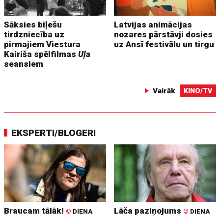
Sāksies biļešu
Latvijas animācijas
tirdzniecība uz
nozares pārstāvji dosies
pirmajiem Viestura
uz Ansī festivālu un tirgu
Kairiša spēlfilmas
Uļa
seansiem
Vairāk
KINO/TV
EKSPERTI/BLOGERI
Braucam tālāk!
Lāča paziņojums
©
DIENA
©
DIENA