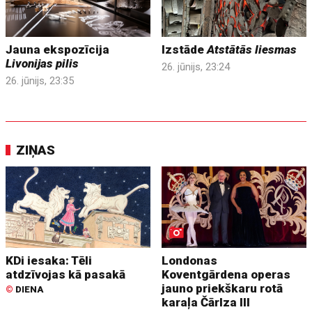
Jauna ekspozīcija
Izstāde
Atstātās liesmas
Livonijas pilis
26. jūnijs, 23:24
26. jūnijs, 23:35
ZIŅAS
KDi iesaka: Tēli
Londonas
atdzīvojas kā pasakā
Koventgārdena operas
jauno priekškaru rotā
©
DIENA
karaļa Čārlza III