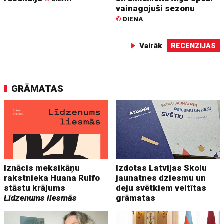
vainagojuši sezonu
©
DIENA
Vairāk
RECENZIJAS
GRĀMATAS
Iznācis meksikāņu
Izdotas Latvijas Skolu
rakstnieka Huana Rulfo
jaunatnes dziesmu un
stāstu krājums
deju svētkiem veltītas
Līdzenums liesmās
grāmatas