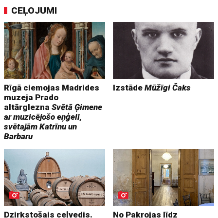
CEĻOJUMI
Rīgā ciemojas Madrides
Izstāde
Mūžīgi Čaks
muzeja Prado
altārglezna
Svētā Ģimene
ar muzicējošo eņģeli,
svētajām Katrīnu un
Barbaru
Dzirkstošais ceļvedis.
No Pakrojas līdz