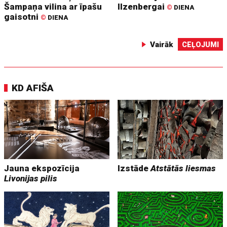
Šampaņa vilina ar īpašu
Ilzenbergai
©
DIENA
gaisotni
©
DIENA
Vairāk
CEĻOJUMI
KD AFIŠA
Jauna ekspozīcija
Izstāde
Atstātās liesmas
Livonijas pilis