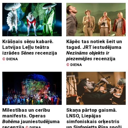
Krāšņais sēņu kabarē.
Kāpēc tas notiek šeit un
Latvijas Leļļu teātra
tagad. JRT iestudējuma
izrādes
Sēnes
recenzija
Nezināms objekts ir
piezemējies
recenzija
©
DIENA
©
DIENA
Mīlestības un cerību
Skaņa pārtop gaismā.
manifests. Operas
LNSO, Liepājas
Bohēma
jauniestudējuma
simfoniskais orķestris
recenzija
un
Sinfonietta Rīga
spoži
©
DIENA