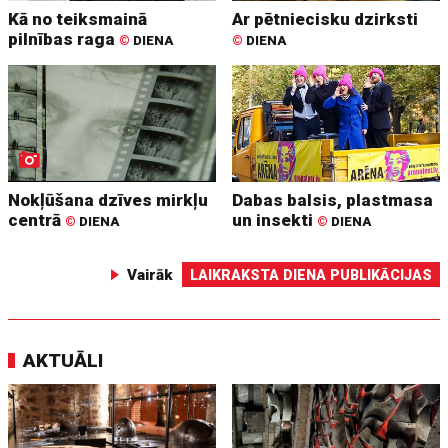
Kā no teiksmainā
Ar pētniecisku dzirksti
pilnības raga
©
DIENA
©
DIENA
Nokļūšana dzīves mirkļu
Dabas balsis, plastmasa
centrā
un insekti
©
DIENA
©
DIENA
Vairāk
LAIKRAKSTA DIENA PUBLIKĀCIJAS
AKTUĀLI