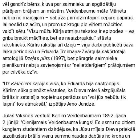
vēl gandrīz bērns, kļuva par saimnieku un apgādātāju
pārējiem brāļiem un māsām. Veidenbaumu māte Mārieta
nebija no maigajām – sabāza pirmdzimtajam cepurē papīrus,
lai neslīd uz acīm, un prom uz krogu pie vīriem mācīties
valdīt sētu. "Visu mūžu Kārļa atmiņu tekstos ir epizodes – es
gribu braukt mācīties, bet es neaizbraukšu," stāsta
rakstnieks. Kārlis rakstīja arī dzeju – viņa darbi publicēti sava
laika periodikā un Eduarda Treimaņa-Zvārguļa sakārtotajā
antoloģijā
Dzejas pūrs
(1897), bet pāragrie saimnieka
pienākumi nebija savienojami ar "nelietderīgiem" prātojumiem
par cilvēka dzīvi.
"Uz
Kalāčiem
karājās viss, ko Eduards bija sastrādājis.
Kārlim sāka pienākt vēstules, ka Dieva mierā aizgājušais
brālis ir sataisījis nopietnus parādus un "vai jūs nebūtu tik
laipni" tos atmaksāt," izpētījis Arno Jundze.
Jūlas Vīksnes vēstule Kārlim Veidenbaumam 1892. gada
2. jūnijā: "Cienījamais Veidenbauma kungs! Es esmu no citiem
kungiem studentiem dzirdējuse, ka Jūsu mīļais Dieva priekšā
aizgājušais brālis vienu summu naudas dabūjis no kroņa un