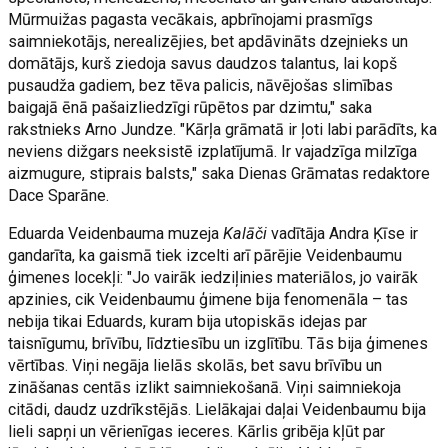
Mūrmuižas pagasta vecākais, apbrīnojami prasmīgs
saimniekotājs, nerealizējies, bet apdāvināts dzejnieks un
domātājs, kurš ziedoja savus daudzos talantus, lai kopš
pusaudža gadiem, bez tēva palicis, nāvējošas slimības
baigajā ēnā pašaizliedzīgi rūpētos par dzimtu," saka
rakstnieks Arno Jundze. "Kārļa grāmatā ir ļoti labi parādīts, ka
neviens dižgars neeksistē izplatījumā. Ir vajadzīga milzīga
aizmugure, stiprais balsts," saka Dienas Grāmatas redaktore
Dace Sparāne.
Eduarda Veidenbauma muzeja
Kalāči
vadītāja Andra Ķīse ir
gandarīta, ka gaismā tiek izcelti arī pārējie Veidenbaumu
ģimenes locekļi: "Jo vairāk iedziļinies materiālos, jo vairāk
apzinies, cik Veidenbaumu ģimene bija fenomenāla – tas
nebija tikai Eduards, kuram bija utopiskās idejas par
taisnīgumu, brīvību, līdztiesību un izglītību. Tās bija ģimenes
vērtības. Viņi negāja lielās skolās, bet savu brīvību un
zināšanas centās izlikt saimniekošanā. Viņi saimniekoja
citādi, daudz uzdrīkstējās. Lielākajai daļai Veidenbaumu bija
lieli sapņi un vērienīgas ieceres. Kārlis gribēja kļūt par