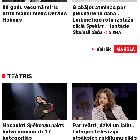
88 gadu vecumā miris
Glabājot atmiņas par
britu mākslinieks Deivids
pieskārienu dabai.
Hoknijs
Laikmetīgo rotu izstāžu
ciklā
Spektrs
– izstāde
Skaistā daba
©
DIENA
Vairāk
MĀKSLA
TEĀTRIS
Nosaukti
Spēlmaņu nakts
Par teātri, dzīvi un laiku.
balvu nominanti 17
Latvijas Televīzijā
kategorijās
atsāksies raidījumu cikls