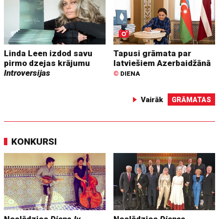
Linda Leen izdod savu
Tapusi grāmata par
pirmo dzejas krājumu
latviešiem Azerbaidžānā
Introversijas
©
DIENA
Vairāk
GRĀMATAS
KONKURSI