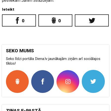
pētniekam Jānim Strazdiņam.
Ieteikt
0
0
SEKO MUMS
Seko līdzi portāla Diena.lv jaunākajām ziņām arī sociālajos
tīklos!
ZIŅAS E-PASTĀ