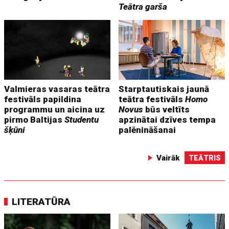
Teātra garša
Valmieras vasaras teātra
Starptautiskais jaunā
festivāls papildina
teātra festivāls
Homo
programmu un aicina uz
Novus
būs veltīts
pirmo Baltijas
Studentu
apzinātai dzīves tempa
šķūni
palēnināšanai
Vairāk
TEĀTRIS
LITERATŪRA