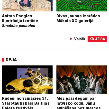
Anitas Paegles
Divas jaunas izstādes
ilustrāciju izstāde
Māksla XO galerijā
Smalkās pasaules
Vairāk
KD AFIŠA
DEJA
Rudenī norisināsies 31.
Mēs paši degam par
Starptautiskais Baltijas
latvisko kodu. Jāņu
Baleta festivāls
svinēšana bez inerces