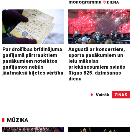
monogramma
©
DIENA
Par drošības brīdinājuma
Augustā ar koncertiem,
gadījumā pārtrauktiem
sporta pasākumiem un
pasākumiem noteiktos
ielu mākslas
gadījumos nebūs
priekšnesumiem svinēs
jāatmaksā biļetes vērtība
Rīgas 825. dzimšanas
dienu
Vairāk
ZIŅAS
MŪZIKA