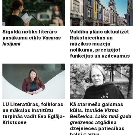
Siguldā notiks literārs
Valdība plāno aktualizēt
pasākumu cikls
Vasaras
Rakstniecības un
lasījumi
mūzikas muzeja
nolikumu, precizējot
funkcijas un uzdevumus
LU Literatūras, folkloras
Kā starmeša gaismas
un mākslas institūtu
kūlis. Izstāde
Vizma
turpinās vadīt Eva Eglāja-
Belševica. Laiks runā gadu
Kristsone
gredzenos
atgādina
dzejnieces patiesības
balsi
©
DIENA