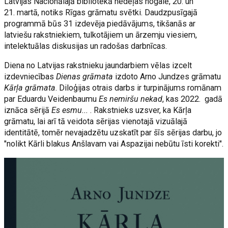
Latvijas Nacionālajā bibliotēkā nedēļas nogalē, 20. un
21. martā, notiks Rīgas grāmatu svētki. Daudzpusīgajā
programmā būs 31 izdevēja piedāvājums, tikšanās ar
latviešu rakstniekiem, tulkotājiem un ārzemju viesiem,
intelektuālas diskusijas un radošas darbnīcas.
Diena no Latvijas rakstnieku jaundarbiem vēlas izcelt
izdevniecības
Dienas grāmata
izdoto Arno Jundzes grāmatu
Kārļa grāmata
. Diloģijas otrais darbs ir turpinājums romānam
par Eduardu Veidenbaumu
Es nemiršu nekad
, kas 2022. gadā
iznāca sērijā
Es esmu...
. Rakstnieks uzsver, ka Kārļa
grāmatu, lai arī tā veidota sērijas vienotajā vizuālajā
identitātē, tomēr nevajadzētu uzskatīt par šīs sērijas darbu, jo
"nolikt Kārli blakus Anšlavam vai Aspazijai nebūtu īsti korekti".