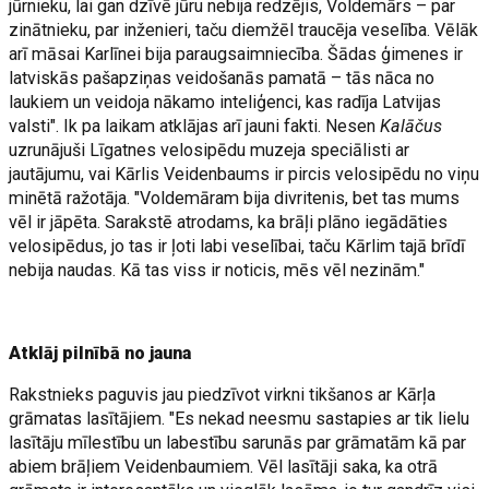
jūrnieku, lai gan dzīvē jūru nebija redzējis, Voldemārs – par
zinātnieku, par inženieri, taču diemžēl traucēja veselība. Vēlāk
arī māsai Karlīnei bija paraugsaimniecība. Šādas ģimenes ir
latviskās pašapziņas veidošanās pamatā – tās nāca no
laukiem un veidoja nākamo inteliģenci, kas radīja Latvijas
valsti". Ik pa laikam atklājas arī jauni fakti. Nesen
Kalāčus
uzrunājuši Līgatnes velosipēdu muzeja speciālisti ar
jautājumu, vai Kārlis Veidenbaums ir pircis velosipēdu no viņu
minētā ražotāja. "Voldemāram bija divritenis, bet tas mums
vēl ir jāpēta. Sarakstē atrodams, ka brāļi plāno iegādāties
velosipēdus, jo tas ir ļoti labi veselībai, taču Kārlim tajā brīdī
nebija naudas. Kā tas viss ir noticis, mēs vēl nezinām."
Atklāj pilnībā no jauna
Rakstnieks paguvis jau piedzīvot virkni tikšanos ar Kārļa
grāmatas lasītājiem. "Es nekad neesmu sastapies ar tik lielu
lasītāju mīlestību un labestību sarunās par grāmatām kā par
abiem brāļiem Veidenbaumiem. Vēl lasītāji saka, ka otrā