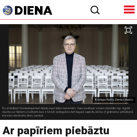
Kristaps Kalns, Dienas mediji
"Es ar brāļiem Veidenbaumiem kļūstu kaut kāds nenormāls. Varu runāt par viņiem stundām ilgi. Agrāk
skaitos uz tādiem cilvēkiem, kas ir tik ļoti iedegušies, bet tagad saprotu, kā tas ir," grāmatas atklāšanā
atzinās rakstnieks Arno Jundze.
Ar papīriem piebāztu