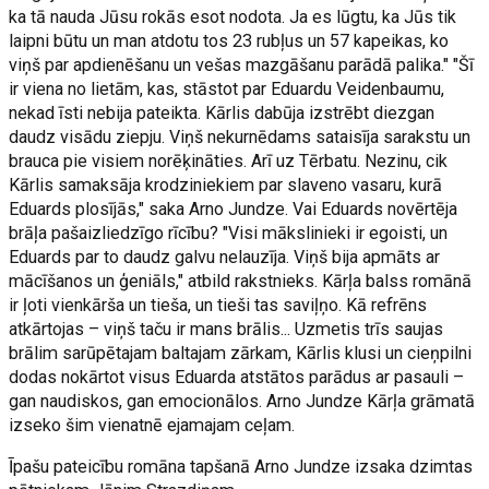
ka tā nauda Jūsu rokās esot nodota. Ja es lūgtu, ka Jūs tik
laipni būtu un man atdotu tos 23 rubļus un 57 kapeikas, ko
viņš par apdienēšanu un vešas mazgāšanu parādā palika." "Šī
ir viena no lietām, kas, stāstot par Eduardu Veidenbaumu,
nekad īsti nebija pateikta. Kārlis dabūja izstrēbt diezgan
daudz visādu ziepju. Viņš nekurnēdams sataisīja sarakstu un
brauca pie visiem norēķināties. Arī uz Tērbatu. Nezinu, cik
Kārlis samaksāja krodziniekiem par slaveno vasaru, kurā
Eduards plosījās," saka Arno Jundze. Vai Eduards novērtēja
brāļa pašaizliedzīgo rīcību? "Visi mākslinieki ir egoisti, un
Eduards par to daudz galvu nelauzīja. Viņš bija apmāts ar
mācīšanos un ģeniāls," atbild rakstnieks. Kārļa balss romānā
ir ļoti vienkārša un tieša, un tieši tas saviļņo. Kā refrēns
atkārtojas – viņš taču ir mans brālis... Uzmetis trīs saujas
brālim sarūpētajam baltajam zārkam, Kārlis klusi un cieņpilni
dodas nokārtot visus Eduarda atstātos parādus ar pasauli –
gan naudiskos, gan emocionālos. Arno Jundze Kārļa grāmatā
izseko šim vienatnē ejamajam ceļam.
Īpašu pateicību romāna tapšanā Arno Jundze izsaka dzimtas