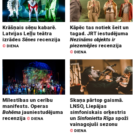
Krāšņais sēņu kabarē.
Kāpēc tas notiek šeit un
Latvijas Leļļu teātra
tagad. JRT iestudējuma
izrādes
Sēnes
recenzija
Nezināms objekts ir
piezemējies
recenzija
©
DIENA
©
DIENA
Mīlestības un cerību
Skaņa pārtop gaismā.
manifests. Operas
LNSO, Liepājas
Bohēma
jauniestudējuma
simfoniskais orķestris
recenzija
un
Sinfonietta Rīga
spoži
©
DIENA
vainagojuši sezonu
©
DIENA