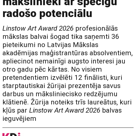
mākslinieki ar spēcīgu
radošo potenciālu
Linstow Art Award 2026
profesionālās
mākslas balvai šogad tika saņemti 36
pieteikumi no Latvijas Mākslas
akadēmijas maģistrantūras absolventiem,
apliecinot nemainīgi augsto interesi jau
otro gadu pēc kārtas. No visiem
pretendentiem izvēlēti 12 finālisti, kuri
starptautiskai žūrijai prezentēja savus
darbus un māksliniecisko redzējumu
klātienē. Žūrija noteiks trīs laureātus, kuri
kļūs par
Linstow Art Award 2026
balvas
ieguvējiem