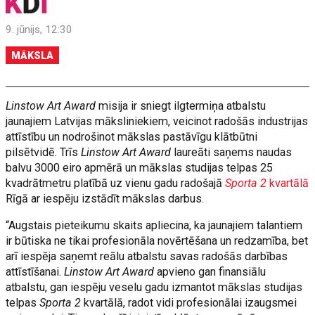
9. jūnijs, 12:30
MĀKSLA
Linstow Art Award
misija ir sniegt ilgtermiņa atbalstu
jaunajiem Latvijas māksliniekiem, veicinot radošās industrijas
attīstību un nodrošinot mākslas pastāvīgu klātbūtni
pilsētvidē. Trīs
Linstow Art Award
laureāti saņems naudas
balvu 3000 eiro apmērā un mākslas studijas telpas 25
kvadrātmetru platībā uz vienu gadu radošajā
Sporta 2
kvartālā
Rīgā ar iespēju izstādīt mākslas darbus.
“Augstais pieteikumu skaits apliecina, ka jaunajiem talantiem
ir būtiska ne tikai profesionāla novērtēšana un redzamība, bet
arī iespēja saņemt reālu atbalstu savas radošās darbības
attīstīšanai.
Linstow Art Award
apvieno gan finansiālu
atbalstu, gan iespēju veselu gadu izmantot mākslas studijas
telpas
Sporta 2
kvartālā, radot vidi profesionālai izaugsmei