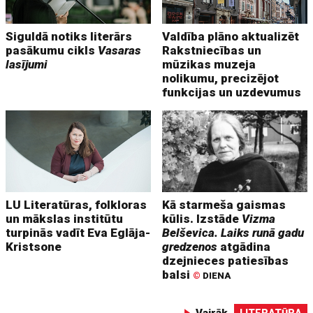
Siguldā notiks literārs
Valdība plāno aktualizēt
pasākumu cikls
Vasaras
Rakstniecības un
lasījumi
mūzikas muzeja
nolikumu, precizējot
funkcijas un uzdevumus
LU Literatūras, folkloras
Kā starmeša gaismas
un mākslas institūtu
kūlis. Izstāde
Vizma
turpinās vadīt Eva Eglāja-
Belševica. Laiks runā gadu
Kristsone
gredzenos
atgādina
dzejnieces patiesības
balsi
©
DIENA
Vairāk
LITERATŪRA