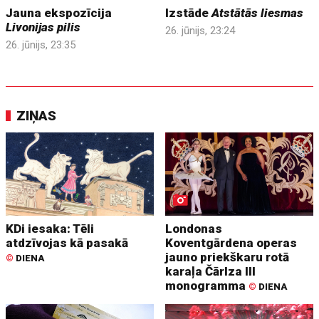
Jauna ekspozīcija
Izstāde
Atstātās liesmas
Livonijas pilis
26. jūnijs, 23:24
26. jūnijs, 23:35
ZIŅAS
KDi iesaka: Tēli
Londonas
atdzīvojas kā pasakā
Koventgārdena operas
jauno priekškaru rotā
©
DIENA
karaļa Čārlza III
monogramma
©
DIENA