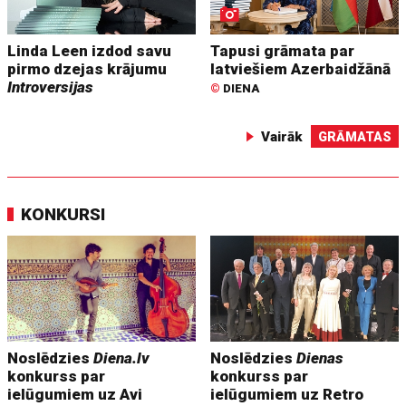
Linda Leen izdod savu
Tapusi grāmata par
pirmo dzejas krājumu
latviešiem Azerbaidžānā
Introversijas
©
DIENA
Vairāk
GRĀMATAS
KONKURSI
Noslēdzies
Diena.lv
Noslēdzies
Dienas
konkurss par
konkurss par
ielūgumiem uz Avi
ielūgumiem uz Retro