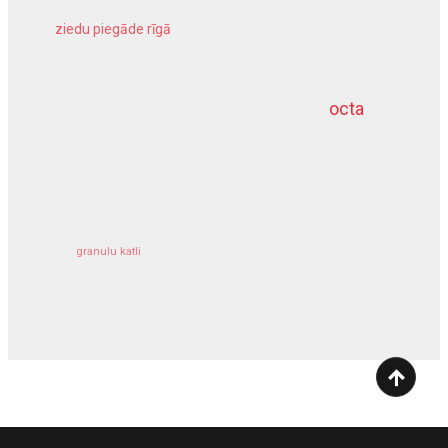
ziedu piegāde rīgā
meliorācijas darbi
octa
dziļurbums
kravu apdrošināšana
granulu katli
siltumsūknis