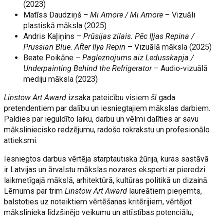
(2023)
Matīss Daudziņš –
Mi Amore / Mi Amore
– Vizuāli
plastiskā māksla (2025)
Andris Kaļiņins –
Prūsijas zilais. Pēc Iļjas Repina /
Prussian Blue. After Ilya Repin
– Vizuālā māksla (2025)
Beate Poikāne –
Pagleznojums aiz Ledusskapja /
Underpainting Behind the Refrigerator
– Audio-vizuālā
mediju māksla (2023)
Linstow Art Award
izsaka pateicību visiem šī gada
pretendentiem par dalību un iesniegtajiem mākslas darbiem.
Paldies par ieguldīto laiku, darbu un vēlmi dalīties ar savu
māksliniecisko redzējumu, radošo rokrakstu un profesionālo
attieksmi.
Iesniegtos darbus vērtēja starptautiska žūrija, kuras sastāvā
ir Latvijas un ārvalstu mākslas nozares eksperti ar pieredzi
laikmetīgajā mākslā, arhitektūrā, kultūras politikā un dizainā.
Lēmums par trim
Linstow Art Award
laureātiem pieņemts,
balstoties uz noteiktiem vērtēšanas kritērijiem, vērtējot
mākslinieka līdzšinējo veikumu un attīstības potenciālu,