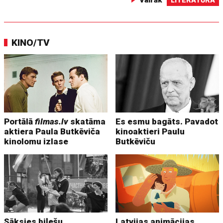
KINO/TV
Portālā
filmas.lv
skatāma
Es esmu bagāts. Pavadot
aktiera Paula Butkēviča
kinoaktieri Paulu
kinolomu izlase
Butkēviču
Sāksies biļešu
Latvijas animācijas