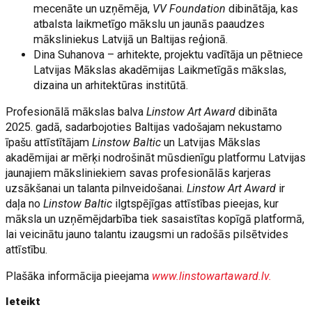
mecenāte un uzņēmēja,
VV Foundation
dibinātāja, kas
atbalsta laikmetīgo mākslu un jaunās paaudzes
māksliniekus Latvijā un Baltijas reģionā.
Dina Suhanova – arhitekte, projektu vadītāja un pētniece
Latvijas Mākslas akadēmijas Laikmetīgās mākslas,
dizaina un arhitektūras institūtā.
Profesionālā mākslas balva
Linstow Art Award
dibināta
2025. gadā, sadarbojoties Baltijas vadošajam nekustamo
īpašu attīstītājam
Linstow Baltic
un Latvijas Mākslas
akadēmijai ar mērķi nodrošināt mūsdienīgu platformu Latvijas
jaunajiem māksliniekiem savas profesionālās karjeras
uzsākšanai un talanta pilnveidošanai.
Linstow Art Award
ir
daļa no
Linstow Baltic
ilgtspējīgas attīstības pieejas, kur
māksla un uzņēmējdarbība tiek sasaistītas kopīgā platformā,
lai veicinātu jauno talantu izaugsmi un radošās pilsētvides
attīstību.
Plašāka informācija pieejama
www.linstowartaward.lv.
Ieteikt