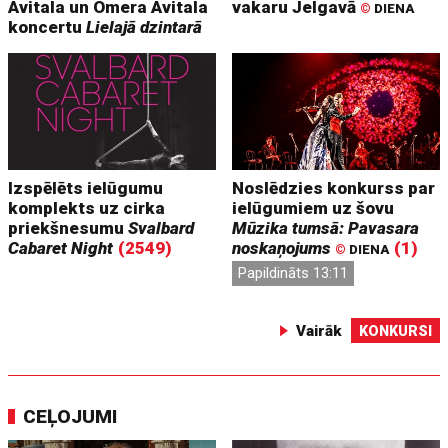
Avitala un Omera Avitala
vakaru Jelgavā
©
DIENA
koncertu
Lielajā dzintarā
Izspēlēts ielūgumu
Noslēdzies konkurss par
komplekts uz cirka
ielūgumiem uz šovu
priekšnesumu
Svalbard
Mūzika tumsā: Pavasara
Cabaret Night
(2549)
noskaņojums
(1)
©
DIENA
Papildināts 13:11
Vairāk
KONKURSI
CEĻOJUMI