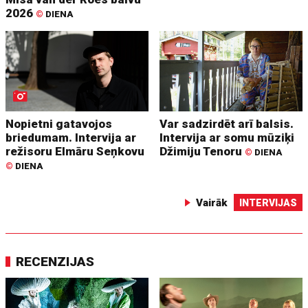
2026
©
DIENA
Nopietni gatavojos
Var sadzirdēt arī balsis.
briedumam. Intervija ar
Intervija ar somu mūziķi
režisoru Elmāru Seņkovu
Džimiju Tenoru
©
DIENA
©
DIENA
Vairāk
INTERVIJAS
RECENZIJAS