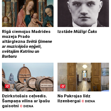
Rīgā ciemojas Madrides
Izstāde
Mūžīgi Čaks
muzeja Prado
altārglezna
Svētā Ģimene
ar muzicējošo eņģeli,
svētajām Katrīnu un
Barbaru
Dzirkstošais ceļvedis.
No Pakrojas līdz
Šampaņa vilina ar īpašu
Ilzenbergai
©
DIENA
gaisotni
©
DIENA