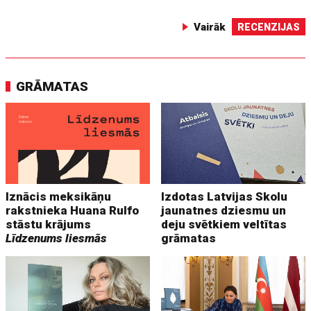
Vairāk
RECENZIJAS
GRĀMATAS
Iznācis meksikāņu
Izdotas Latvijas Skolu
rakstnieka Huana Rulfo
jaunatnes dziesmu un
stāstu krājums
deju svētkiem veltītas
Līdzenums liesmās
grāmatas