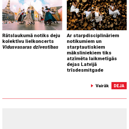
Rātslaukumā notiks deju
Ar starpdisciplināriem
kolektīvu lielkoncerts
notikumiem un
Vidusvasaras dzīvestības
starptautiskiem
māksliniekiem tiks
atzīmēta laikmetīgās
dejas Latvijā
trīsdesmitgade
Vairāk
DEJA