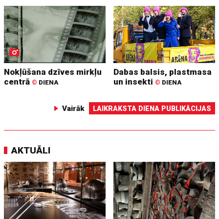
Nokļūšana dzīves mirkļu
Dabas balsis, plastmasa
centrā
un insekti
©
DIENA
©
DIENA
Vairāk
LAIKRAKSTA DIENA PUBLIKĀCIJAS
AKTUĀLI