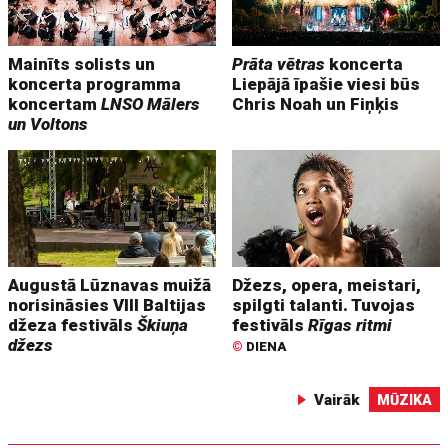
Mainīts solists un
Prāta vētras
koncerta
koncerta programma
Liepājā īpašie viesi būs
koncertam
LNSO Mālers
Chris Noah un Fiņķis
un Voltons
Augustā Lūznavas muižā
Džezs, opera, meistari,
norisināsies VIII Baltijas
spilgti talanti. Tuvojas
džeza festivāls
Škiuņa
festivāls
Rīgas ritmi
džezs
©
DIENA
Vairāk
MŪZIKA