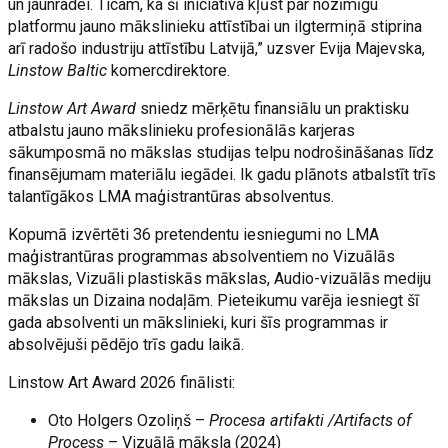
un jaunradei. Ticam, ka šī iniciatīva kļūst par nozīmīgu
platformu jauno mākslinieku attīstībai un ilgtermiņā stiprina
arī radošo industriju attīstību Latvijā,” uzsver Evija Majevska,
Linstow Baltic
komercdirektore.
Linstow Art Award
sniedz mērķētu finansiālu un praktisku
atbalstu jauno mākslinieku profesionālās karjeras
sākumposmā no mākslas studijas telpu nodrošināšanas līdz
finansējumam materiālu iegādei. Ik gadu plānots atbalstīt trīs
talantīgākos LMA maģistrantūras absolventus.
Kopumā izvērtēti 36 pretendentu iesniegumi no LMA
maģistrantūras programmas absolventiem no Vizuālās
mākslas, Vizuāli plastiskās mākslas, Audio-vizuālās mediju
mākslas un Dizaina nodaļām. Pieteikumu varēja iesniegt šī
gada absolventi un mākslinieki, kuri šīs programmas ir
absolvējuši pēdējo trīs gadu laikā.
Linstow Art Award 2026 finālisti:
Oto Holgers Ozoliņš –
Procesa artifakti /Artifacts of
Process
– Vizuālā māksla (2024)