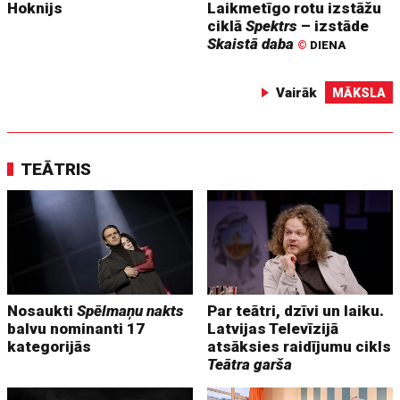
Hoknijs
Laikmetīgo rotu izstāžu
ciklā
Spektrs
– izstāde
Skaistā daba
©
DIENA
Vairāk
MĀKSLA
TEĀTRIS
Nosaukti
Spēlmaņu nakts
Par teātri, dzīvi un laiku.
balvu nominanti 17
Latvijas Televīzijā
kategorijās
atsāksies raidījumu cikls
Teātra garša