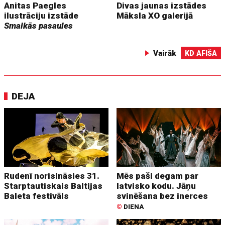
Anitas Paegles
Divas jaunas izstādes
ilustrāciju izstāde
Māksla XO galerijā
Smalkās pasaules
Vairāk
KD AFIŠA
DEJA
Rudenī norisināsies 31.
Mēs paši degam par
Starptautiskais Baltijas
latvisko kodu. Jāņu
Baleta festivāls
svinēšana bez inerces
©
DIENA