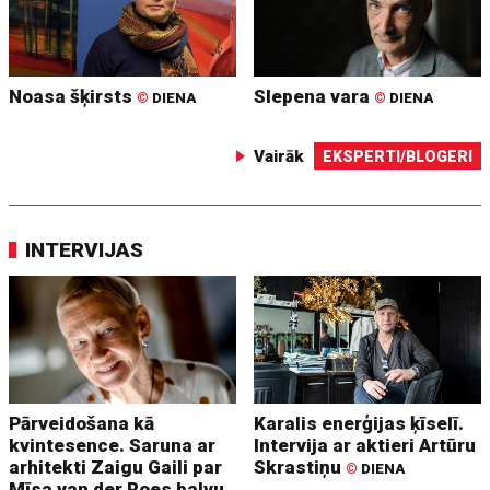
Noasa šķirsts
Slepena vara
©
DIENA
©
DIENA
Vairāk
EKSPERTI/BLOGERI
INTERVIJAS
Pārveidošana kā
Karalis enerģijas ķīselī.
kvintesence. Saruna ar
Intervija ar aktieri Artūru
arhitekti Zaigu Gaili par
Skrastiņu
©
DIENA
Mīsa van der Roes balvu