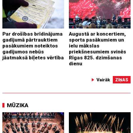
Par drošības brīdinājuma
Augustā ar koncertiem,
gadījumā pārtrauktiem
sporta pasākumiem un
pasākumiem noteiktos
ielu mākslas
gadījumos nebūs
priekšnesumiem svinēs
jāatmaksā biļetes vērtība
Rīgas 825. dzimšanas
dienu
Vairāk
ZIŅAS
MŪZIKA