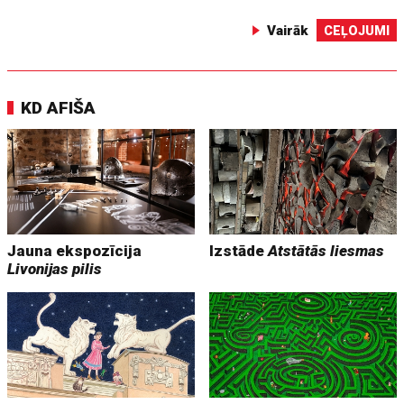
Vairāk
CEĻOJUMI
KD AFIŠA
Jauna ekspozīcija
Izstāde
Atstātās liesmas
Livonijas pilis