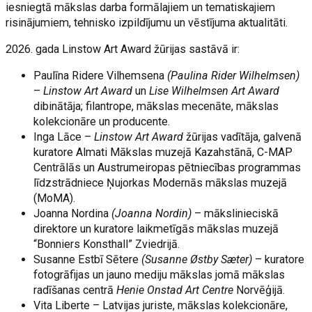
iesniegtā mākslas darba formālajiem un tematiskajiem
risinājumiem, tehnisko izpildījumu un vēstījuma aktualitāti.
2026. gada Linstow Art Award žūrijas sastāvā ir:
Paulīna Ridere Vilhemsena
(Paulina Rider Wilhelmsen)
–
Linstow Art Award
un
Lise Wilhelmsen Art Award
dibinātāja; filantrope, mākslas mecenāte, mākslas
kolekcionāre un producente.
Inga Lāce –
Linstow Art Award
žūrijas vadītāja, galvenā
kuratore Almati Mākslas muzejā Kazahstānā, C-MAP
Centrālās un Austrumeiropas pētniecības programmas
līdzstrādniece Ņujorkas Modernās mākslas muzejā
(MoMA).
Joanna Nordina
(Joanna Nordin)
– mākslinieciskā
direktore un kuratore laikmetīgās mākslas muzejā
“Bonniers Konsthall” Zviedrijā.
Susanne Estbī Sētere
(Susanne Østby Sæter)
– kuratore
fotogrāfijas un jauno mediju mākslas jomā mākslas
radīšanas centrā
Henie Onstad Art Centre
Norvēģijā.
Vita Liberte – Latvijas juriste, mākslas kolekcionāre,