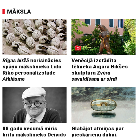
MĀKSLA
Rīgas biržā
norisināsies
Venēcijā izstādīta
spāņu mākslinieka Lido
tēlnieka Aigara Bikšes
Riko personālizstāde
skulptūra
Zvēra
Atklāsme
savaldīšana ar sirdi
88 gadu vecumā miris
Glabājot atmiņas par
britu mākslinieks Deivids
pieskārienu dabai.