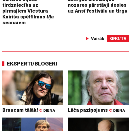
tirdzniecība uz
nozares pārstāvji dosies
pirmajiem Viestura
uz Ansī festivālu un tirgu
Kairiša spēlfilmas
Uļa
seansiem
Vairāk
KINO/TV
EKSPERTI/BLOGERI
Braucam tālāk!
Lāča paziņojums
©
DIENA
©
DIENA