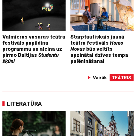
Valmieras vasaras teātra
Starptautiskais jaunā
festivāls papildina
teātra festivāls
Homo
programmu un aicina uz
Novus
būs veltīts
pirmo Baltijas
Studentu
apzinātai dzīves tempa
šķūni
palēnināšanai
Vairāk
TEĀTRIS
LITERATŪRA