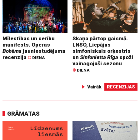
Mīlestības un cerību
Skaņa pārtop gaismā.
manifests. Operas
LNSO, Liepājas
Bohēma
jauniestudējuma
simfoniskais orķestris
recenzija
un
Sinfonietta Rīga
spoži
©
DIENA
vainagojuši sezonu
©
DIENA
Vairāk
RECENZIJAS
GRĀMATAS