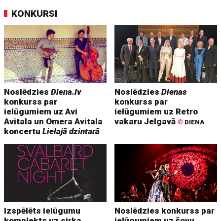
KONKURSI
Noslēdzies
Diena.lv
Noslēdzies
Dienas
konkurss par
konkurss par
ielūgumiem uz Avi
ielūgumiem uz Retro
Avitala un Omera Avitala
vakaru Jelgavā
©
DIENA
koncertu
Lielajā dzintarā
Izspēlēts ielūgumu
Noslēdzies konkurss par
komplekts uz cirka
ielūgumiem uz šovu