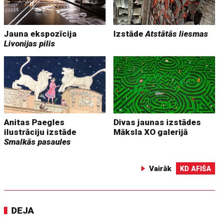
Jauna ekspozīcija
Izstāde
Atstātās liesmas
Livonijas pilis
Anitas Paegles
Divas jaunas izstādes
ilustrāciju izstāde
Māksla XO galerijā
Smalkās pasaules
Vairāk
KD AFIŠA
DEJA