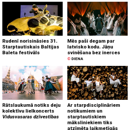
Rudenī norisināsies 31.
Mēs paši degam par
Starptautiskais Baltijas
latvisko kodu. Jāņu
Baleta festivāls
svinēšana bez inerces
©
DIENA
Rātslaukumā notiks deju
Ar starpdisciplināriem
kolektīvu lielkoncerts
notikumiem un
Vidusvasaras dzīvestības
starptautiskiem
māksliniekiem tiks
atzīmēta laikmetīgās