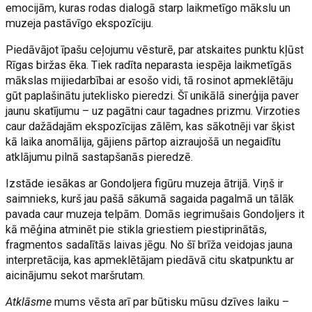
emocijām, kuras rodas dialogā starp laikmetīgo mākslu un
muzeja pastāvīgo ekspozīciju.
Piedāvājot īpašu ceļojumu vēsturē, par atskaites punktu kļūst
Rīgas biržas ēka. Tiek radīta neparasta iespēja laikmetīgās
mākslas mijiedarbībai ar esošo vidi, tā rosinot apmeklētāju
gūt paplašinātu juteklisko pieredzi. Šī unikālā sinerģija paver
jaunu skatījumu – uz pagātni caur tagadnes prizmu. Virzoties
caur dažādajām ekspozīcijas zālēm, kas sākotnēji var šķist
kā laika anomālija, gājiens pārtop aizraujošā un negaidītu
atklājumu pilnā sastapšanās pieredzē.
Izstāde iesākas ar Gondoljera figūru muzeja ātrijā. Viņš ir
saimnieks, kurš jau pašā sākumā sagaida pagalmā un tālāk
pavada caur muzeja telpām. Domās iegrimušais Gondoljers it
kā mēģina atminēt pie stikla griestiem piestiprinātās,
fragmentos sadalītās laivas jēgu. No šī brīža veidojas jauna
interpretācija, kas apmeklētājam piedāvā citu skatpunktu ar
aicinājumu sekot maršrutam.
Atklāsme
mums vēsta arī par būtisku mūsu dzīves laiku –