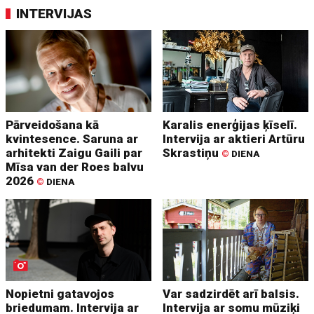
INTERVIJAS
Pārveidošana kā
Karalis enerģijas ķīselī.
kvintesence. Saruna ar
Intervija ar aktieri Artūru
arhitekti Zaigu Gaili par
Skrastiņu
©
DIENA
Mīsa van der Roes balvu
2026
©
DIENA
Nopietni gatavojos
Var sadzirdēt arī balsis.
briedumam. Intervija ar
Intervija ar somu mūziķi