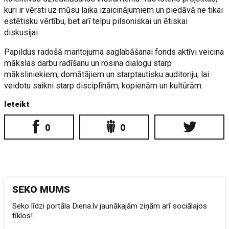
kuri ir vērsti uz mūsu laika izaicinājumiem un piedāvā ne tikai
estētisku vērtību, bet arī telpu pilsoniskai un ētiskai
diskusijai.
Papildus radošā mantojuma saglabāšanai fonds aktīvi veicina
mākslas darbu radīšanu un rosina dialogu starp
māksliniekiem, domātājiem un starptautisku auditoriju, lai
veidotu saikni starp disciplīnām, kopienām un kultūrām.
Ieteikt
0
0
SEKO MUMS
Seko līdzi portāla Diena.lv jaunākajām ziņām arī sociālajos
tīklos!