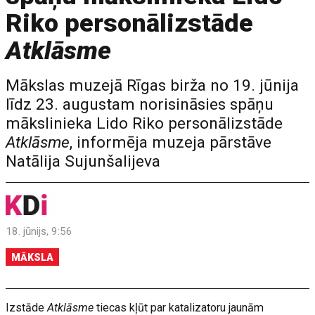
Riko personālizstāde
Atklāsme
Mākslas muzejā Rīgas birža no 19. jūnija
līdz 23. augustam norisināsies spāņu
mākslinieka Lido Riko personālizstāde
Atklāsme
, informēja muzeja pārstāve
Natālija Sujunšalijeva
18. jūnijs, 9:56
MĀKSLA
Izstāde
Atklāsme
tiecas kļūt par katalizatoru jaunām