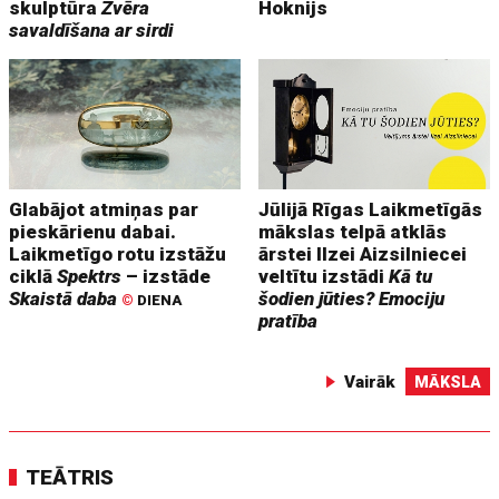
skulptūra
Zvēra
Hoknijs
savaldīšana ar sirdi
Glabājot atmiņas par
Jūlijā Rīgas Laikmetīgās
pieskārienu dabai.
mākslas telpā atklās
Laikmetīgo rotu izstāžu
ārstei Ilzei Aizsilniecei
ciklā
Spektrs
– izstāde
veltītu izstādi
Kā tu
Skaistā daba
šodien jūties? Emociju
©
DIENA
pratība
Vairāk
MĀKSLA
TEĀTRIS