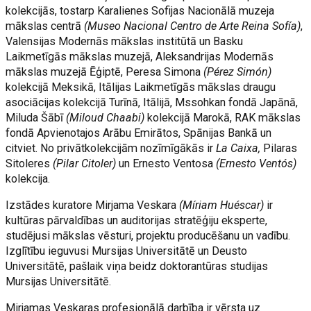
kolekcijās, tostarp Karalienes Sofijas Nacionālā muzeja
mākslas centrā
(Museo Nacional Centro de Arte Reina Sofía)
,
Valensijas Modernās mākslas institūtā un Basku
Laikmetīgās mākslas muzejā, Aleksandrijas Modernās
mākslas muzejā Ēģiptē, Peresa Simona
(Pérez Simón)
kolekcijā Meksikā, Itālijas Laikmetīgās mākslas draugu
asociācijas kolekcijā Turīnā, Itālijā, Mssohkan fondā Japānā,
Miluda Šābī
(Miloud Chaabi)
kolekcijā Marokā, RAK mākslas
fondā Apvienotajos Arābu Emirātos, Spānijas Bankā un
citviet. No privātkolekcijām nozīmīgākās ir
La Caixa,
Pilaras
Sitoleres
(Pilar Citoler)
un Ernesto Ventosa
(Ernesto Ventós)
kolekcija.
Izstādes kuratore Mirjama Veskara
(Míriam Huéscar)
ir
kultūras pārvaldības un auditorijas stratēģiju eksperte,
studējusi mākslas vēsturi, projektu producēšanu un vadību.
Izglītību ieguvusi Mursijas Universitātē un Deusto
Universitātē, pašlaik viņa beidz doktorantūras studijas
Mursijas Universitātē.
Mirjamas Veskaras profesionālā darbība ir vērsta uz