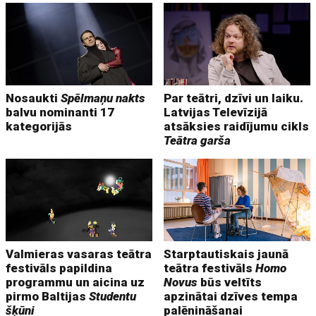
Nosaukti
Spēlmaņu nakts
Par teātri, dzīvi un laiku.
balvu nominanti 17
Latvijas Televīzijā
kategorijās
atsāksies raidījumu cikls
Teātra garša
Valmieras vasaras teātra
Starptautiskais jaunā
festivāls papildina
teātra festivāls
Homo
programmu un aicina uz
Novus
būs veltīts
pirmo Baltijas
Studentu
apzinātai dzīves tempa
šķūni
palēnināšanai