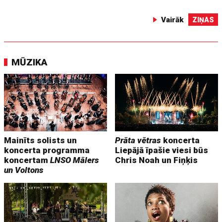
Vairāk
ZIŅAS
MŪZIKA
Mainīts solists un
Prāta vētras
koncerta
koncerta programma
Liepājā īpašie viesi būs
koncertam
LNSO Mālers
Chris Noah un Fiņķis
un Voltons