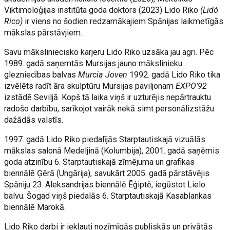
Viktimoloģijas institūta goda doktors (2023) Lido Riko
(Lidó
Rico)
ir viens no šodien redzamākajiem Spānijas laikmetīgās
mākslas pārstāvjiem.
Savu māksliniecisko karjeru Lido Riko uzsāka jau agri. Pēc
1989. gadā saņemtās Mursijas jauno mākslinieku
glezniecības balvas
Murcia Joven
1992. gadā Lido Riko tika
izvēlēts radīt āra skulptūru Mursijas paviljonam
EXPO’92
izstādē Seviljā. Kopš tā laika viņš ir uzturējis nepārtrauktu
radošo darbību, sarīkojot vairāk nekā simt personālizstāžu
dažādās valstīs.
1997. gadā Lido Riko piedalījās Starptautiskajā vizuālās
mākslas salonā Medeljinā (Kolumbija), 2001. gadā saņēmis
goda atzinību 6. Starptautiskajā zīmējuma un grafikas
biennālē Ģērā (Ungārija), savukārt 2005. gadā pārstāvējis
Spāniju 23. Aleksandrijas biennālē Ēģiptē, iegūstot Lielo
balvu. Šogad viņš piedalās 6. Starptautiskajā Kasablankas
biennālē Marokā.
Lido Riko darbi ir iekļauti nozīmīgās publiskās un privātās