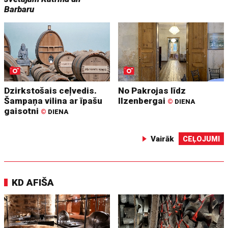
Barbaru
Dzirkstošais ceļvedis.
No Pakrojas līdz
Šampaņa vilina ar īpašu
Ilzenbergai
©
DIENA
gaisotni
©
DIENA
Vairāk
CEĻOJUMI
KD AFIŠA