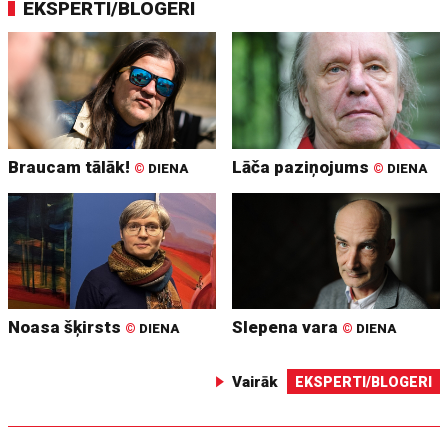
EKSPERTI/BLOGERI
Braucam tālāk!
Lāča paziņojums
©
DIENA
©
DIENA
Noasa šķirsts
Slepena vara
©
DIENA
©
DIENA
Vairāk
EKSPERTI/BLOGERI