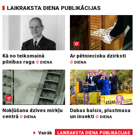
LAIKRAKSTA DIENA PUBLIKĀCIJAS
Kā no teiksmainā
Ar pētniecisku dzirksti
pilnības raga
©
DIENA
©
DIENA
Nokļūšana dzīves mirkļu
Dabas balsis, plastmasa
centrā
un insekti
©
DIENA
©
DIENA
Vairāk
LAIKRAKSTA DIENA PUBLIKĀCIJAS