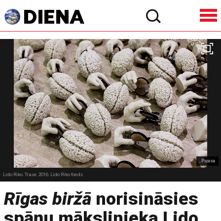
, Picasa
Lido Riko. Trase. 2016. Lido Riko fonds
Rīgas biržā
norisināsies
spāņu mākslinieka Lido