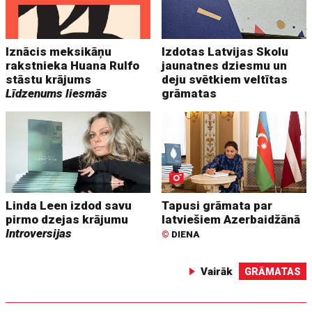
Iznācis meksikāņu
Izdotas Latvijas Skolu
rakstnieka Huana Rulfo
jaunatnes dziesmu un
stāstu krājums
deju svētkiem veltītas
Līdzenums liesmās
grāmatas
Linda Leen izdod savu
Tapusi grāmata par
pirmo dzejas krājumu
latviešiem Azerbaidžānā
Introversijas
©
DIENA
Vairāk
GRĀMATAS