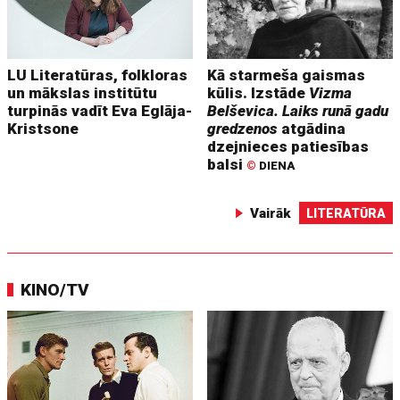
LU Literatūras, folkloras
Kā starmeša gaismas
un mākslas institūtu
kūlis. Izstāde
Vizma
turpinās vadīt Eva Eglāja-
Belševica. Laiks runā gadu
Kristsone
gredzenos
atgādina
dzejnieces patiesības
balsi
©
DIENA
Vairāk
LITERATŪRA
KINO/TV