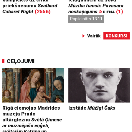
priekšnesumu
Svalbard
Mūzika tumsā: Pavasara
Cabaret Night
(2556)
noskaņojums
(1)
©
DIENA
Papildināts 13:11
Vairāk
KONKURSI
CEĻOJUMI
Rīgā ciemojas Madrides
Izstāde
Mūžīgi Čaks
muzeja Prado
altārglezna
Svētā Ģimene
ar muzicējošo eņģeli,
svētajām Katrīnu un