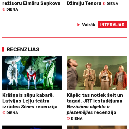
režisoru Elmāru Seņkovu
Džimiju Tenoru
©
DIENA
©
DIENA
Vairāk
INTERVIJAS
RECENZIJAS
Krāšņais sēņu kabarē.
Kāpēc tas notiek šeit un
Latvijas Leļļu teātra
tagad. JRT iestudējuma
izrādes
Sēnes
recenzija
Nezināms objekts ir
piezemējies
recenzija
©
DIENA
©
DIENA