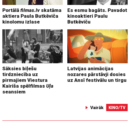
Portālā
filmas.lv
skatāma
Es esmu bagāts. Pavadot
aktiera Paula Butkēviča
kinoaktieri Paulu
kinolomu izlase
Butkēviču
Sāksies biļešu
Latvijas animācijas
tirdzniecība uz
nozares pārstāvji dosies
pirmajiem Viestura
uz Ansī festivālu un tirgu
Kairiša spēlfilmas
Uļa
seansiem
Vairāk
KINO/TV