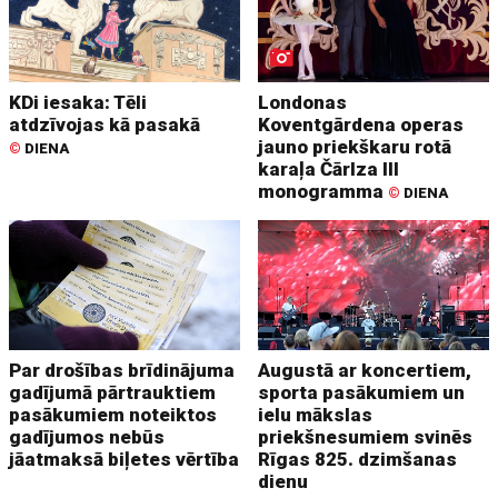
KDi iesaka: Tēli
Londonas
atdzīvojas kā pasakā
Koventgārdena operas
jauno priekškaru rotā
©
DIENA
karaļa Čārlza III
monogramma
©
DIENA
Par drošības brīdinājuma
Augustā ar koncertiem,
gadījumā pārtrauktiem
sporta pasākumiem un
pasākumiem noteiktos
ielu mākslas
gadījumos nebūs
priekšnesumiem svinēs
jāatmaksā biļetes vērtība
Rīgas 825. dzimšanas
dienu