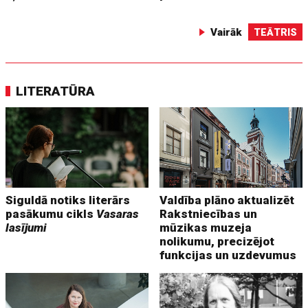
Vairāk
TEĀTRIS
LITERATŪRA
Siguldā notiks literārs
Valdība plāno aktualizēt
pasākumu cikls
Vasaras
Rakstniecības un
lasījumi
mūzikas muzeja
nolikumu, precizējot
funkcijas un uzdevumus