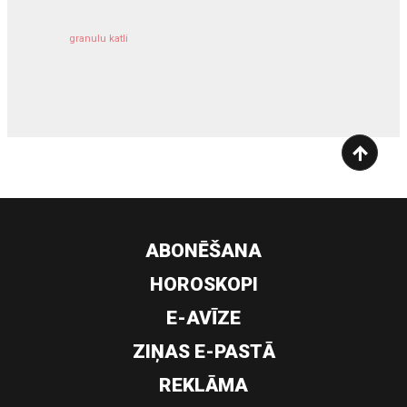
granulu katli
siltumsūknis
ABONĒŠANA
HOROSKOPI
E-AVĪZE
ZIŅAS E-PASTĀ
REKLĀMA