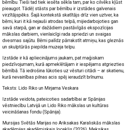
bērnību. Tieši tad tiek iesēta sēkla tam, par ko cilvēks kļūst
pieaugot. Tādēļ stāsts par bērnību ir izstādes galvenais
virzītājspēks. Šajā kontekstā skatītājs drīz vien uztver, ka
bērni, kuri it kā nejauši atrodas telpā, mijiedarbojoties gan
savā starpā, gan ar dažādiem pastāvīgās ekspozīcijas
mākslas darbiem, vienlaicīgi rada spriedzi un svaigas
dvesmas sajūtu. Bērni palīdz pārrakstīt atmiņu, kas gleznās
un skulptūrās piepilda muzeja telpu.
Izstāde ir kā apliecinājums jaukam, pat maģiskam
piedzīvojumam, kurā apmeklētājam ir iespējams atgriezties
bērnībā. Tā iedrošina lūkoties uz vēsturi citādi – ar skatienu,
kurā nevainības pilnas acis spēj ieraudzīt brīnumu.
Teksts: Lido Riko un Mirjama Veskara
Izstāde veidota, pateicoties sadarbībai ar Spānijas
vēstniecību Latvijā un Lido Riko mākslas un kultūras
veicināšanas fondu (Spānija).
Mursijas Svētās Marijas no Ariksakas Karaliskās mākslas
akadēmijas akadēmiskais loceklis (2026), Meksikas