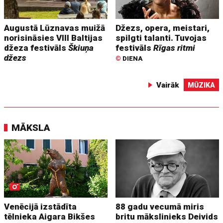
Augustā Lūznavas muižā
Džezs, opera, meistari,
norisināsies VIII Baltijas
spilgti talanti. Tuvojas
džeza festivāls
Škiuņa
festivāls
Rīgas ritmi
džezs
©
DIENA
Vairāk
MŪZIKA
MĀKSLA
Venēcijā izstādīta
88 gadu vecumā miris
tēlnieka Aigara Bikšes
britu mākslinieks Deivids