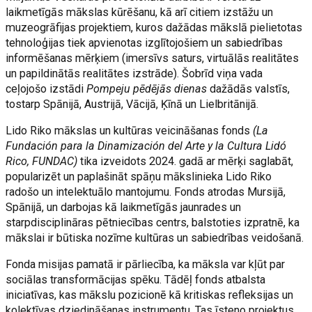
laikmetīgās mākslas kūrēšanu, kā arī citiem izstāžu un
muzeogrāfijas projektiem, kuros dažādas mākslā pielietotas
tehnoloģijas tiek apvienotas izglītojošiem un sabiedrības
informēšanas mērķiem (imersīvs saturs, virtuālās realitātes
un papildinātās realitātes izstrāde). Šobrīd viņa vada
ceļojošo izstādi
Pompeju pēdējās dienas
dažādās valstīs,
tostarp Spānijā, Austrijā, Vācijā, Ķīnā un Lielbritānijā.
Lido Riko mākslas un kultūras veicināšanas fonds
(La
Fundación para la Dinamización del Arte y la Cultura Lidó
Rico, FUNDAC)
tika izveidots 2024. gadā ar mērķi saglabāt,
popularizēt un paplašināt spāņu mākslinieka Lido Riko
radošo un intelektuālo mantojumu. Fonds atrodas Mursijā,
Spānijā, un darbojas kā laikmetīgās jaunrades un
starpdisciplināras pētniecības centrs, balstoties izpratnē, ka
mākslai ir būtiska nozīme kultūras un sabiedrības veidošanā.
Fonda misijas pamatā ir pārliecība, ka māksla var kļūt par
sociālas transformācijas spēku. Tādēļ fonds atbalsta
iniciatīvas, kas mākslu pozicionē kā kritiskas refleksijas un
kolektīvas dziedināšanas instrumentu. Tas īsteno projektus,