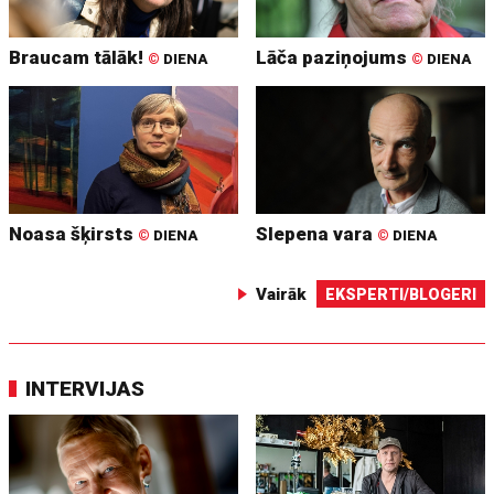
Braucam tālāk!
Lāča paziņojums
©
DIENA
©
DIENA
Noasa šķirsts
Slepena vara
©
DIENA
©
DIENA
Vairāk
EKSPERTI/BLOGERI
INTERVIJAS