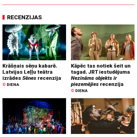
RECENZIJAS
Krāšņais sēņu kabarē.
Kāpēc tas notiek šeit un
Latvijas Leļļu teātra
tagad. JRT iestudējuma
izrādes
Sēnes
recenzija
Nezināms objekts ir
piezemējies
recenzija
©
DIENA
©
DIENA