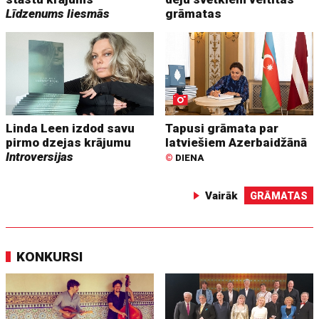
Līdzenums liesmās
grāmatas
Linda Leen izdod savu
Tapusi grāmata par
pirmo dzejas krājumu
latviešiem Azerbaidžānā
Introversijas
©
DIENA
Vairāk
GRĀMATAS
KONKURSI