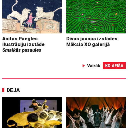
Anitas Paegles
Divas jaunas izstādes
ilustrāciju izstāde
Māksla XO galerijā
Smalkās pasaules
Vairāk
KD AFIŠA
DEJA