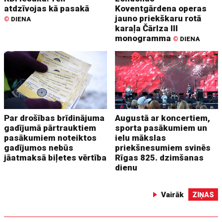
atdzīvojas kā pasakā
Koventgārdena operas
jauno priekškaru rotā
©
DIENA
karaļa Čārlza III
monogramma
©
DIENA
Par drošības brīdinājuma
Augustā ar koncertiem,
gadījumā pārtrauktiem
sporta pasākumiem un
pasākumiem noteiktos
ielu mākslas
gadījumos nebūs
priekšnesumiem svinēs
jāatmaksā biļetes vērtība
Rīgas 825. dzimšanas
dienu
Vairāk
ZIŅAS