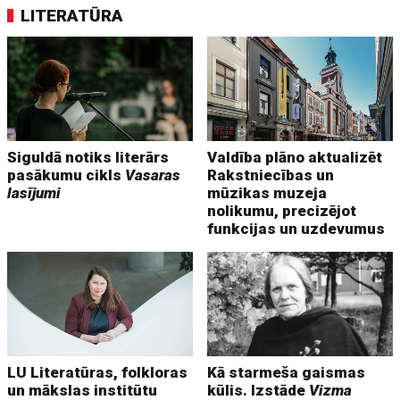
LITERATŪRA
Siguldā notiks literārs
Valdība plāno aktualizēt
pasākumu cikls
Vasaras
Rakstniecības un
lasījumi
mūzikas muzeja
nolikumu, precizējot
funkcijas un uzdevumus
LU Literatūras, folkloras
Kā starmeša gaismas
un mākslas institūtu
kūlis. Izstāde
Vizma