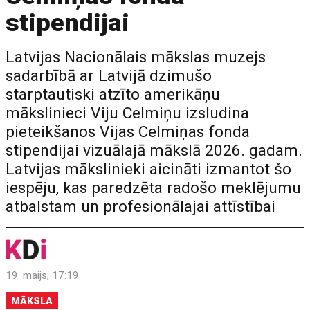
stipendijai
Latvijas Nacionālais mākslas muzejs
sadarbībā ar Latvijā dzimušo
starptautiski atzīto amerikāņu
mākslinieci Viju Celmiņu izsludina
pieteikšanos Vijas Celmiņas fonda
stipendijai vizuālajā mākslā 2026. gadam.
Latvijas mākslinieki aicināti izmantot šo
iespēju, kas paredzēta radošo meklējumu
atbalstam un profesionālajai attīstībai
19. maijs, 17:19
MĀKSLA