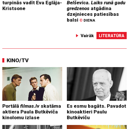
turpinās vadīt Eva Eglāja-
Belševica. Laiks runā gadu
Kristsone
gredzenos
atgādina
dzejnieces patiesības
balsi
©
DIENA
Vairāk
LITERATŪRA
KINO/TV
Portālā
filmas.lv
skatāma
Es esmu bagāts. Pavadot
aktiera Paula Butkēviča
kinoaktieri Paulu
kinolomu izlase
Butkēviču