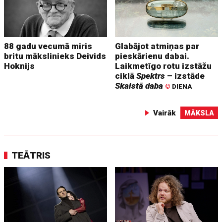
88 gadu vecumā miris
Glabājot atmiņas par
britu mākslinieks Deivids
pieskārienu dabai.
Hoknijs
Laikmetīgo rotu izstāžu
ciklā
Spektrs
– izstāde
Skaistā daba
©
DIENA
Vairāk
MĀKSLA
TEĀTRIS