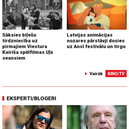
Sāksies biļešu
Latvijas animācijas
tirdzniecība uz
nozares pārstāvji dosies
pirmajiem Viestura
uz Ansī festivālu un tirgu
Kairiša spēlfilmas
Uļa
seansiem
Vairāk
KINO/TV
EKSPERTI/BLOGERI