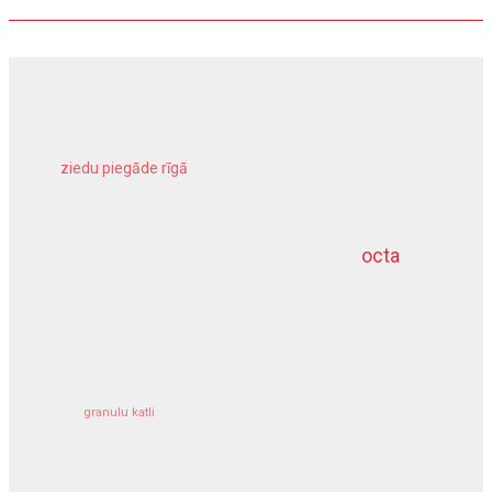
ziedu piegāde rīgā
meliorācijas darbi
octa
dziļurbums
kravu apdrošināšana
granulu katli
siltumsūknis