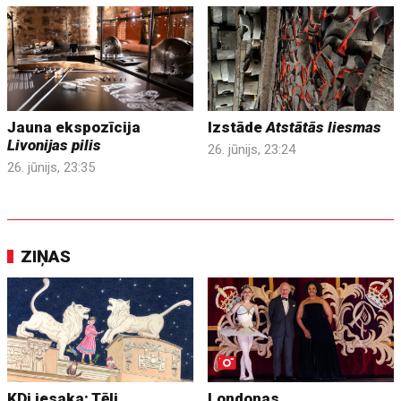
Jauna ekspozīcija
Izstāde
Atstātās liesmas
Livonijas pilis
26. jūnijs, 23:24
26. jūnijs, 23:35
ZIŅAS
KDi iesaka: Tēli
Londonas