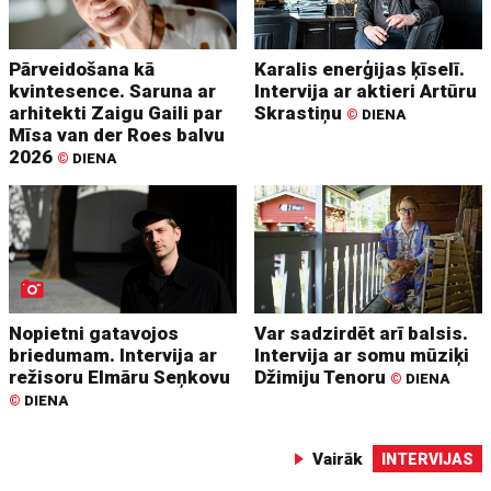
Pārveidošana kā
Karalis enerģijas ķīselī.
kvintesence. Saruna ar
Intervija ar aktieri Artūru
arhitekti Zaigu Gaili par
Skrastiņu
©
DIENA
Mīsa van der Roes balvu
2026
©
DIENA
Nopietni gatavojos
Var sadzirdēt arī balsis.
briedumam. Intervija ar
Intervija ar somu mūziķi
režisoru Elmāru Seņkovu
Džimiju Tenoru
©
DIENA
©
DIENA
Vairāk
INTERVIJAS