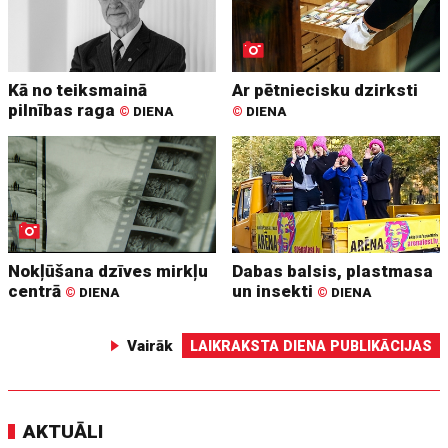
Kā no teiksmainā
Ar pētniecisku dzirksti
pilnības raga
©
DIENA
©
DIENA
Nokļūšana dzīves mirkļu
Dabas balsis, plastmasa
centrā
un insekti
©
DIENA
©
DIENA
Vairāk
LAIKRAKSTA DIENA PUBLIKĀCIJAS
AKTUĀLI