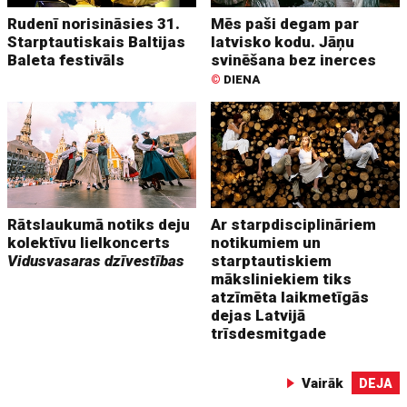
Rudenī norisināsies 31.
Mēs paši degam par
Starptautiskais Baltijas
latvisko kodu. Jāņu
Baleta festivāls
svinēšana bez inerces
©
DIENA
Rātslaukumā notiks deju
Ar starpdisciplināriem
kolektīvu lielkoncerts
notikumiem un
Vidusvasaras dzīvestības
starptautiskiem
māksliniekiem tiks
atzīmēta laikmetīgās
dejas Latvijā
trīsdesmitgade
Vairāk
DEJA