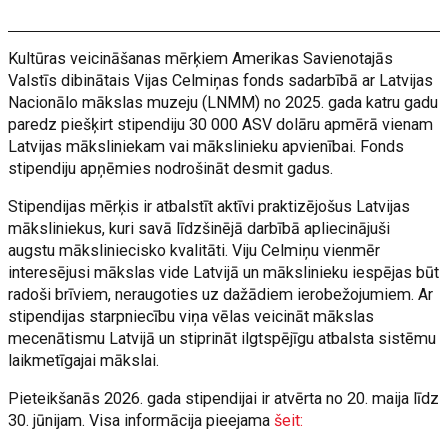
Kultūras veicināšanas mērķiem Amerikas Savienotajās
Valstīs dibinātais Vijas Celmiņas fonds sadarbībā ar Latvijas
Nacionālo mākslas muzeju (LNMM) no 2025. gada katru gadu
paredz piešķirt stipendiju 30 000 ASV dolāru apmērā vienam
Latvijas māksliniekam vai mākslinieku apvienībai. Fonds
stipendiju apņēmies nodrošināt desmit gadus.
Stipendijas mērķis ir atbalstīt aktīvi praktizējošus Latvijas
māksliniekus, kuri savā līdzšinējā darbībā apliecinājuši
augstu māksliniecisko kvalitāti. Viju Celmiņu vienmēr
interesējusi mākslas vide Latvijā un mākslinieku iespējas būt
radoši brīviem, neraugoties uz dažādiem ierobežojumiem. Ar
stipendijas starpniecību viņa vēlas veicināt mākslas
mecenātismu Latvijā un stiprināt ilgtspējīgu atbalsta sistēmu
laikmetīgajai mākslai.
Pieteikšanās 2026. gada stipendijai ir atvērta no 20. maija līdz
30. jūnijam. Visa informācija pieejama
šeit: