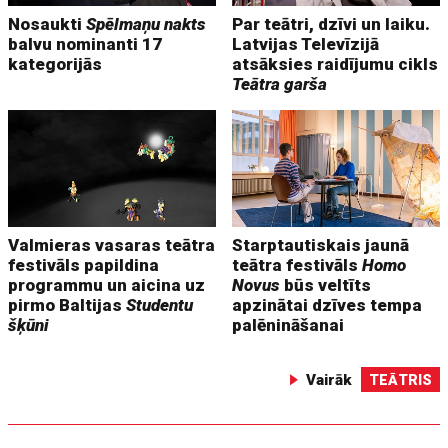
Nosaukti
Spēlmaņu nakts
Par teātri, dzīvi un laiku.
balvu nominanti 17
Latvijas Televīzijā
kategorijās
atsāksies raidījumu cikls
Teātra garša
Valmieras vasaras teātra
Starptautiskais jaunā
festivāls papildina
teātra festivāls
Homo
programmu un aicina uz
Novus
būs veltīts
pirmo Baltijas
Studentu
apzinātai dzīves tempa
šķūni
palēnināšanai
Vairāk
TEĀTRIS