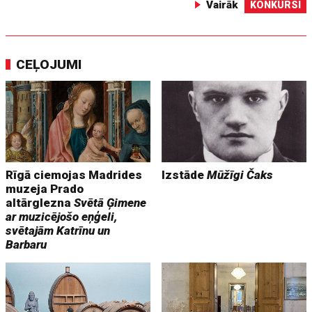
Vairāk
KONKURSI
CEĻOJUMI
Rīgā ciemojas Madrides
Izstāde
Mūžīgi Čaks
muzeja Prado
altārglezna
Svētā Ģimene
ar muzicējošo eņģeli,
svētajām Katrīnu un
Barbaru