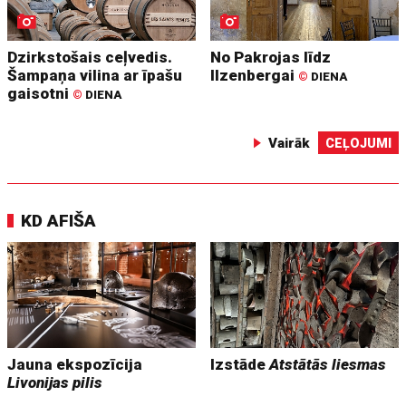
Dzirkstošais ceļvedis.
No Pakrojas līdz
Šampaņa vilina ar īpašu
Ilzenbergai
©
DIENA
gaisotni
©
DIENA
Vairāk
CEĻOJUMI
KD AFIŠA
Jauna ekspozīcija
Izstāde
Atstātās liesmas
Livonijas pilis