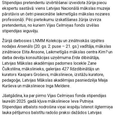
Stipendijas pretendentu izvērtēšanai izveidota žūrija piecu
ekspertu sastāvā: viens Latvijas Nacionālā mākslas muzeja
pārstāvis un četri pieaicinātie laikmetīgās mākslas nozares
profesionāļi. Pēc pieteikumu izskatīšanas žūrija izvirza
pretendentus, no kuriem Vijas Celmiņas fonds izvēlas
stipendijas ieguvēju.
Žūrijā darbosies LNMM Kolekciju un zinātniskās izpētes
nodaļas
Arsenāls
(20. gs. 2. puse – 21. gs.) vadītāja, mākslas
zinātniece Elita Ansone, Laikmetīgās mākslas centra
Kim?
un
darba devēju konsultācijas uzņēmuma
Erda
dibinātāja,
Latvijas Mākslas akadēmijas padomes locekle Zane
Čulkstēna, mākslinieks, galerijas
427
līdzdibinātājs un
kurators Kaspars Groševs, māksliniece, izstāžu kuratore,
pedagoģe, Latvijas Mākslas akadēmijas pasniedzēja Maija
Kurševa un māksliniece Inga Meldere.
Jāatgādina, ka par pirmo Vijas Celmiņas fonda stipendijas
laureāti 2025. gadā kļuva māksliniece Ieva Putniņa.
Stipendijas atbalsts nodrošina viņai iespēju īstenot ilgtermiņa
lauka pētījumos balstītu radošo praksi dažādos Latvijas