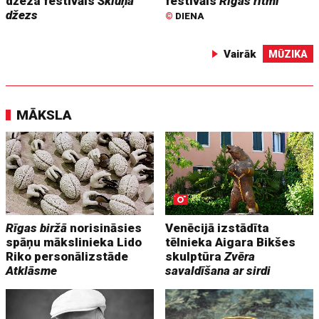
džeza festivāls
Škiuņa
festivāls
Rīgas ritmi
džezs
©
DIENA
Vairāk
MŪZIKA
MĀKSLA
Rīgas biržā
norisināsies
Venēcijā izstādīta
spāņu mākslinieka Lido
tēlnieka Aigara Bikšes
Riko personālizstāde
skulptūra
Zvēra
Atklāsme
savaldīšana ar sirdi