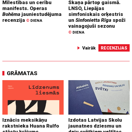
Mīlestības un cerību
Skaņa pārtop gaismā.
manifests. Operas
LNSO, Liepājas
Bohēma
jauniestudējuma
simfoniskais orķestris
recenzija
un
Sinfonietta Rīga
spoži
©
DIENA
vainagojuši sezonu
©
DIENA
Vairāk
RECENZIJAS
GRĀMATAS
Iznācis meksikāņu
Izdotas Latvijas Skolu
rakstnieka Huana Rulfo
jaunatnes dziesmu un
stāstu krājums
deju svētkiem veltītas