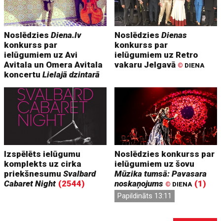
Noslēdzies
Diena.lv
Noslēdzies
Dienas
konkurss par
konkurss par
ielūgumiem uz Avi
ielūgumiem uz Retro
Avitala un Omera Avitala
vakaru Jelgavā
©
DIENA
koncertu
Lielajā dzintarā
Izspēlēts ielūgumu
Noslēdzies konkurss par
komplekts uz cirka
ielūgumiem uz šovu
priekšnesumu
Svalbard
Mūzika tumsā: Pavasara
Cabaret Night
(2544)
noskaņojums
(1)
©
DIENA
Papildināts 13:11