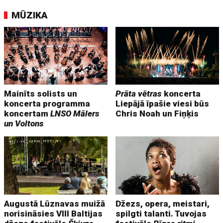
MŪZIKA
Mainīts solists un
Prāta vētras
koncerta
koncerta programma
Liepājā īpašie viesi būs
koncertam
LNSO Mālers
Chris Noah un Fiņķis
un Voltons
Augustā Lūznavas muižā
Džezs, opera, meistari,
norisināsies VIII Baltijas
spilgti talanti. Tuvojas