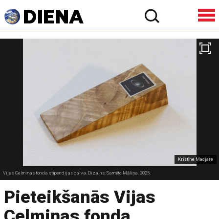
Kristīne Madjare
Vijas Celmiņas fonda stipendijas balva. Dizains: Sarmīte Māliņa. 2025.
Pieteikšanās Vijas
Celmiņas fonda