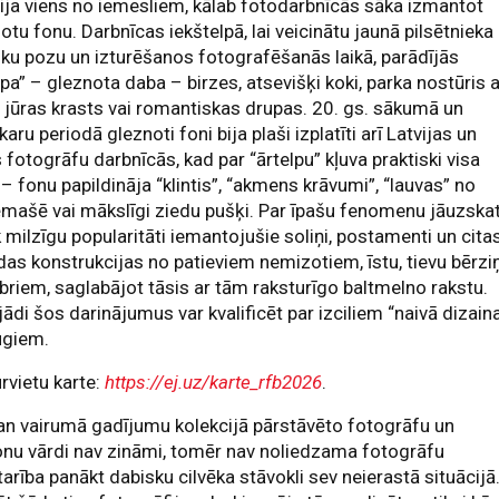
ija viens no iemesliem, kālab fotodarbnīcās sāka izmantot
otu fonu. Darbnīcas iekštelpā, lai veicinātu jaunā pilsētnieka
ku pozu un izturēšanos fotografēšanās laikā, parādījās
lpa” – gleznota daba – birzes, atsevišķi koki, parka nostūris 
i, jūras krasts vai romantiskas drupas. 20. gs. sākumā un
karu periodā gleznoti foni bija plaši izplatīti arī Latvijas un
 fotogrāfu darbnīcās, kad par “ārtelpu” kļuva praktiski visa
 – fonu papildināja “klintis”, “akmens krāvumi”, “lauvas” no
mašē vai mākslīgi ziedu pušķi. Par īpašu fenomenu jāuzska
k milzīgu popularitāti iemantojušie soliņi, postamenti un cita
as konstrukcijas no patieviem nemizotiem, īstu, tievu bērzi
riem, saglabājot tāsis ar tām raksturīgo baltmelno rakstu.
ādi šos darinājumus var kvalificēt par izciliem “naivā dizain
ugiem.
rvietu karte:
https://ej.uz/karte_rfb2026
.
an vairumā gadījumu kolekcijā pārstāvēto fotogrāfu un
nu vārdi nav zināmi, tomēr nav noliedzama fotogrāfu
arība panākt dabisku cilvēka stāvokli sev neierastā situācijā