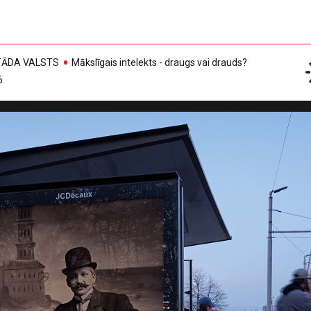
, TĀDA VALSTS
Mākslīgais intelekts - draugs vai drauds?
6