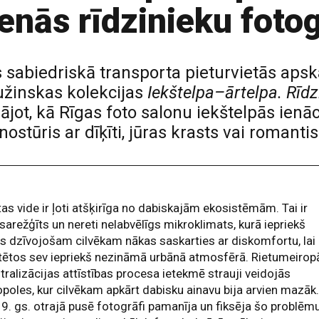
nās rīdzinieku fotog
s sabiedriskā transporta pieturvietās aps
užinskas kolekcijas
Iekštelpa–ārtelpa. Rīdzi
klājot, kā Rīgas foto salonu iekštelpās ienā
 nostūris ar dīķīti, jūras krasts vai romant
tas vide ir ļoti atšķirīga no dabiskajām ekosistēmām. Tai ir
sarežģīts un nereti nelabvēlīgs mikroklimats, kurā iepriekš
s dzīvojošam cilvēkam nākas saskarties ar diskomfortu, lai
tētos sev iepriekš nezināmā urbānā atmosfērā. Rietumeirop
tralizācijas attīstības procesa ietekmē strauji veidojās
oles, kur cilvēkam apkārt dabisku ainavu bija arvien mazāk
9. gs. otrajā pusē fotogrāfi pamanīja un fiksēja šo problēmu