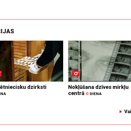
CIJAS
ētniecisku dzirksti
Nokļūšana dzīves mirkļu
centrā
ENA
©
DIENA
Va