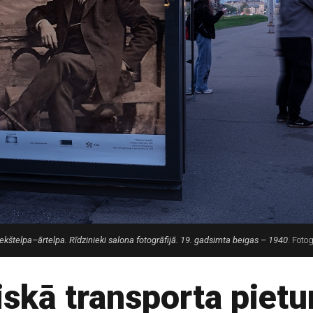
Iekštelpa–ārtelpa. Rīdzinieki salona fotogrāfijā. 19. gadsimta beigas – 1940
. Foto
iskā transporta pietu