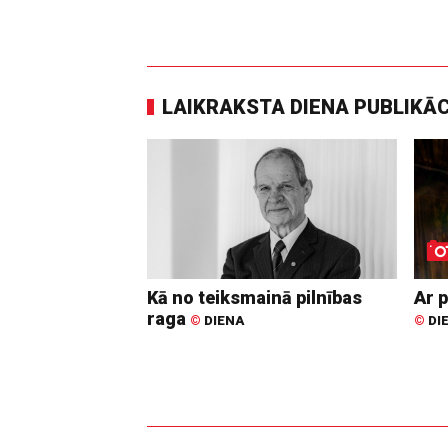
LAIKRAKSTA DIENA PUBLIKĀ
Kā no teiksmainā pilnības
Ar p
raga
©
DIENA
©
DI