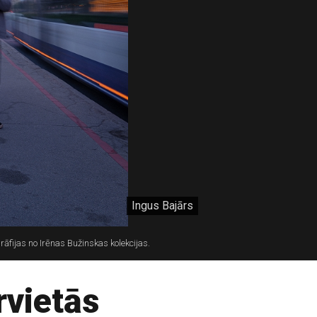
Ingus Bajārs
grāfijas no Irēnas Bužinskas kolekcijas.
rvietās