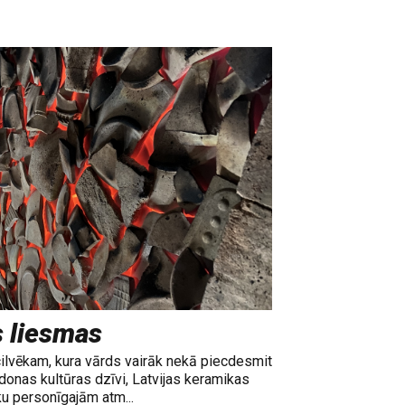
s liesmas
cilvēkam, kura vārds vairāk nekā piecdesmit
adonas kultūras dzīvi, Latvijas keramikas
ku personīgajām atm...