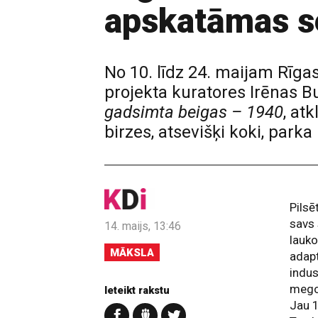
apskatāmas se
No 10. līdz 24. maijam Rīga
projekta kuratores Irēnas B
gadsimta beigas – 1940
, at
birzes, atsevišķi koki, parka
Pilsē
savs 
14. maijs, 13:46
lauko
MĀKSLA
adap
indus
megop
Ieteikt rakstu
Jau 1