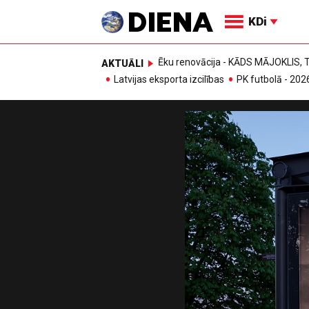
KDi
Ēku renovācija - KĀDS MĀJOKLIS
AKTUĀLI
Latvijas eksporta izcilības
PK futbolā - 202