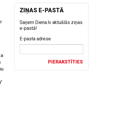
ZIŅAS E-PASTĀ
ar
Saņem Diena.lv aktuālās ziņas
e-pastā!
E-pasta adrese
ta
s
PIERAKSTĪTIES
ņu
a”
.