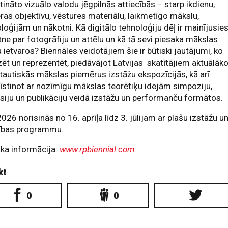
tināto vizuālo valodu jēgpilnās attiecībās − starp ikdienu,
as objektīvu, vēstures materiālu, laikmetīgo mākslu,
loģijām un nākotni. Kā digitālo tehnoloģiju dēļ ir mainījusie
tne par fotogrāfiju un attēlu un kā tā sevi piesaka mākslas
 ietvaros? Biennāles veidotājiem šie ir būtiski jautājumi, ko
zēt un reprezentēt, piedāvājot Latvijas skatītājiem aktuālāk
tautiskās mākslas piemērus izstāžu ekspozīcijās, kā arī
īstinot ar nozīmīgu mākslas teorētiķu idejām simpoziju,
siju un publikāciju veidā izstāžu un performanču formātos.
026 norisinās no 16. aprīļa līdz 3. jūlijam ar plašu izstāžu u
tības programmu.
ka informācija:
www.rpbiennial.com
.
kt
0
0