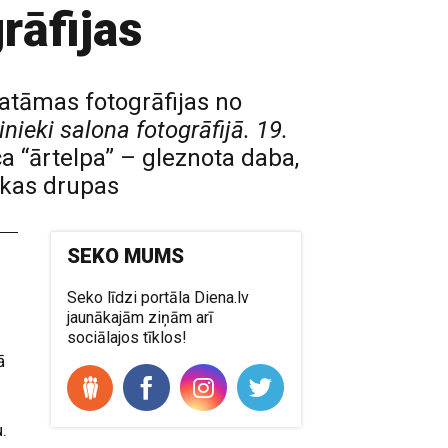
rāfijas
katāmas fotogrāfijas no
nieki salona fotogrāfijā. 19.
ca “ārtelpa” – gleznota daba,
iskas drupas
SEKO MUMS
Seko līdzi portāla Diena.lv
jaunākajām ziņām arī
sociālajos tīklos!
ā
.
.