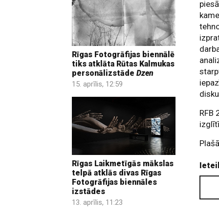
piesā
kamer
tehno
izpra
darba
Rīgas Fotogrāfijas biennālē
anali
tiks atklāta Rūtas Kalmukas
starp
personālizstāde
Dzen
iepaz
15. aprīlis, 12:59
disku
RFB 2
izglī
Plašā
Rīgas Laikmetīgās mākslas
Ietei
telpā atklās divas Rīgas
Fotogrāfijas biennāles
izstādes
13. aprīlis, 11:23