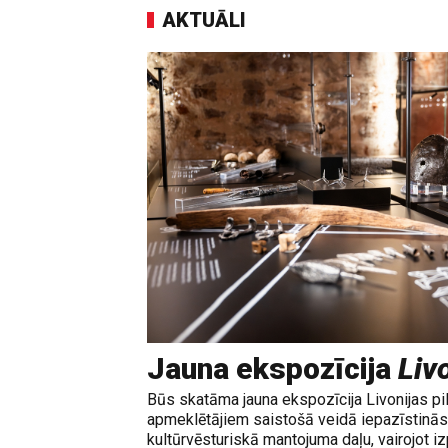
AKTUĀLI
Jauna ekspozīcija
Livo
Būs skatāma jauna ekspozīcija Livonijas pi
apmeklētājiem saistošā veidā iepazīstinās 
kultūrvēsturiskā mantojuma daļu, vairojot izp