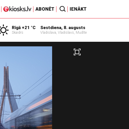
ABONĒT
IENĀKT
Rīgā +21 °C
Sestdiena, 8. augusts
Skaidrs
Vladislava, Vladislavs, Mudīte