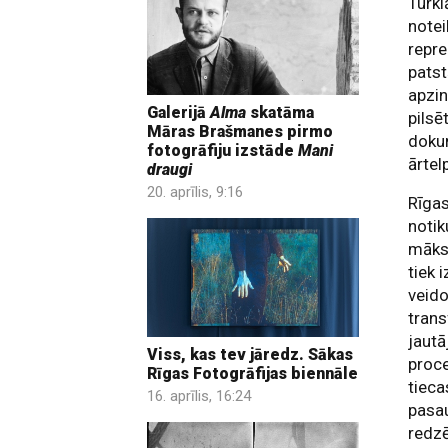
Turkl
notei
repre
patst
apzin
Galerijā
Alma
skatāma
pilsē
Māras Brašmanes pirmo
dokum
fotogrāfiju izstāde
Mani
ārtel
draugi
20. aprīlis, 9:16
Rīgas
notik
māksl
tiek 
veido
trans
jautā
Viss, kas tev jāredz. Sākas
proce
Rīgas Fotogrāfijas biennāle
tieca
16. aprīlis, 16:24
pasa
redzē