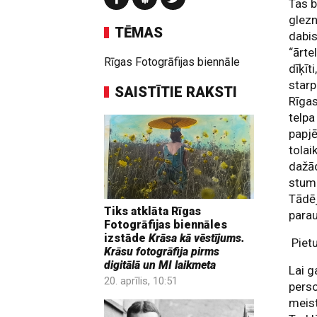
Tas b
glezn
TĒMAS
dabis
“ārte
Rīgas Fotogrāfijas biennāle
dīķīt
starp
SAISTĪTIE RAKSTI
Rīgas
telpa
papjē
tolai
dažād
stumb
Tādēj
Tiks atklāta Rīgas
para
Fotogrāfijas biennāles
izstāde
Krāsa kā vēstījums.
Pietu
Krāsu fotogrāfija pirms
digitālā un MI laikmeta
Lai g
20. aprīlis, 10:51
perso
meist