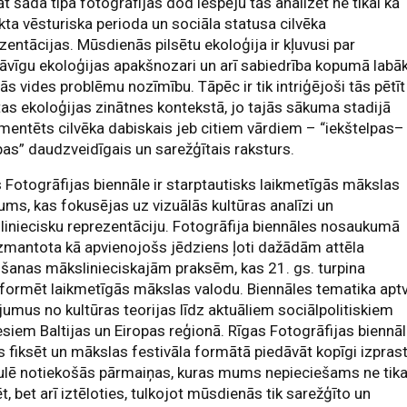
āt šāda tipa fotogrāfijas dod iespēju tās analizēt ne tikai kā
kta vēsturiska perioda un sociāla statusa cilvēka
zentācijas. Mūsdienās pilsētu ekoloģija ir kļuvusi par
āvīgu ekoloģijas apakšnozari un arī sabiedrība kopumā labā
ās vides problēmu nozīmību. Tāpēc ir tik intriģējoši tās pētīt
tas ekoloģijas zinātnes kontekstā, jo tajās sākuma stadijā
entēts cilvēka dabiskais jeb citiem vārdiem – “iekštelpas–
pas” daudzveidīgais un sarežģītais raksturs.
 Fotogrāfijas biennāle ir starptautisks laikmetīgās mākslas
ums, kas fokusējas uz vizuālās kultūras analīzi un
iniecisku reprezentāciju. Fotogrāfija biennāles nosaukumā
izmantota kā apvienojošs jēdziens ļoti dažādām attēla
šanas mākslinieciskajām praksēm, kas 21. gs. turpina
formēt laikmetīgās mākslas valodu. Biennāles tematika apt
jumus no kultūras teorijas līdz aktuāliem sociālpolitiskiem
siem Baltijas un Eiropas reģionā. Rīgas Fotogrāfijas biennā
s fiksēt un mākslas festivāla formātā piedāvāt kopīgi izpras
ulē notiekošās pārmaiņas, kuras mums nepieciešams ne tika
t, bet arī iztēloties, tulkojot mūsdienās tik sarežģīto un