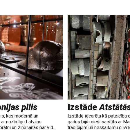
nijas pilis
Izstāde
Atstātā
lis, kas modernā un
Izstāde iecerēta kā pateicība 
ar nozīmīgu Latvijas
gadus bijis cieši saistīts ar M
ratni un zināšanas par vid...
tradīcijām un neskaitāmu cilvē