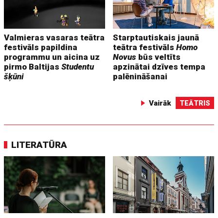
Valmieras vasaras teātra
Starptautiskais jaunā
festivāls papildina
teātra festivāls
Homo
programmu un aicina uz
Novus
būs veltīts
pirmo Baltijas
Studentu
apzinātai dzīves tempa
šķūni
palēnināšanai
Vairāk
TEĀTRIS
LITERATŪRA