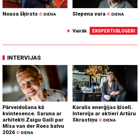
Noasa šķirsts
Slepena vara
©
DIENA
©
DIENA
Vairāk
EKSPERTI/BLOGERI
INTERVIJAS
Pārveidošana kā
Karalis enerģijas ķīselī.
kvintesence. Saruna ar
Intervija ar aktieri Artūru
arhitekti Zaigu Gaili par
Skrastiņu
©
DIENA
Mīsa van der Roes balvu
2026
©
DIENA