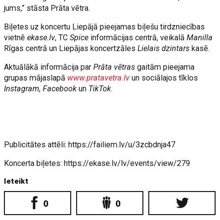
jums,” stāsta Prāta vētra.
Biļetes uz koncertu Liepājā pieejamas biļešu tirdzniecības
vietnē
ekase.lv
, TC
Spice
informācijas centrā, veikalā
Manilla
Rīgas centrā un Liepājas koncertzāles
Lielais dzintars
kasē.
Aktuālākā informācija par
Prāta vētras
gaitām pieejama
grupas mājaslapā
www.pratavetra.lv
un sociālajos tīklos
Instagram, Facebook
un
TikTok
.
Publicitātes attēli: https://failiem.lv/u/3zcbdnja47
Koncerta biļetes: https://ekase.lv/lv/events/view/279
Ieteikt
0
0