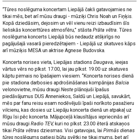
“Tūres noslēguma koncertam Liepājā čakli gatavojamies ne
tikai mēs, bet arī mūsu draugi - mūziķi Chris Noah un Fiņķis.
Kopā dziedāsim, dejosim un vēl vienu reizi izbaudīsim šīs
lieliskās koncerttūres atmosfēru,” stāsta
Prāta vētra.
Tūres
noslēguma koncerts Liepājā būs nedaudz atšķirīgs no
pagājušajā vasarā pieredzētajiem - Liepājā uz skatuves kāps
arī mūziķis MESA un aktrise Agnese Budovska.
Koncerta norises vieta, Liepājas stadions
Daugava,
ieejas
vārtus vērs no plkst. 17.00, lai jau plkst. 19.00 uz skatuves
kāptu pirmais no īpašajiem viesiem. “Koncerta norises dienā
pie stadiona darbosies apdrošināšanas kompānijas
Balcia
velonovietne, mūsu draugi
Neste
plānojuši īpašus
piedāvājumus DUS Anneniekos, Saldū un Liepājā, savukārt,
mēs par fanu reisu esam nodēvējuši īpaši norīkoto pasažieru
vilcienu, kas dosies uz Liepāju koncerta dienā un atpakaļ uz
Rīgu īsi pēc koncerta. Mājupceļā klausītājus iepriecinās arī
mūsu draugi
Radio TEV,
kuri no plkst. 23.00 ēterā atskaņos
tikai
Prāta vētras
dziesmas. Visi gatavojas, lai
Pirmās dienas
tūres
noslēgums patiesi būtu svētki ne tikai mums, bet arī