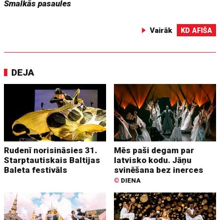
Smalkās pasaules
Vairāk
KD AFIŠA
DEJA
Rudenī norisināsies 31.
Mēs paši degam par
Starptautiskais Baltijas
latvisko kodu. Jāņu
Baleta festivāls
svinēšana bez inerces
©
DIENA