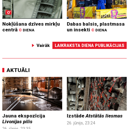
Nokļūšana dzīves mirkļu
Dabas balsis, plastmasa
centrā
un insekti
©
DIENA
©
DIENA
Vairāk
LAIKRAKSTA DIENA PUBLIKĀCIJAS
AKTUĀLI
Jauna ekspozīcija
Izstāde
Atstātās liesmas
Livonijas pilis
26. jūnijs, 23:24
26. jūnijs, 23:35