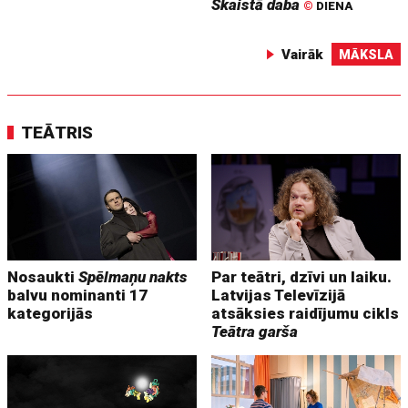
Skaistā daba
©
DIENA
Vairāk
MĀKSLA
TEĀTRIS
Nosaukti
Spēlmaņu nakts
Par teātri, dzīvi un laiku.
balvu nominanti 17
Latvijas Televīzijā
kategorijās
atsāksies raidījumu cikls
Teātra garša