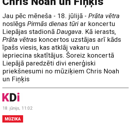
Chris Noah un Fiņķis
Jau pēc mēneša - 18. jūlijā -
Prāta vētra
noslēgs
Pirmās dienas tūri
ar koncertu
Liepājas stadionā
Daugava
. Kā ierasts,
Prāta vētras
koncertos uzstājas arī kāds
īpašs viesis, kas atklāj vakaru un
iepriecina skatītājus. Šoreiz koncertā
Liepājā paredzēti divi enerģiski
priekšnesumi no mūziķiem Chris Noah
un Fiņķis
18. jūnijs, 11:02
MŪZIKA