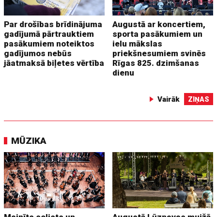
Par drošības brīdinājuma
Augustā ar koncertiem,
gadījumā pārtrauktiem
sporta pasākumiem un
pasākumiem noteiktos
ielu mākslas
gadījumos nebūs
priekšnesumiem svinēs
jāatmaksā biļetes vērtība
Rīgas 825. dzimšanas
dienu
Vairāk
ZIŅAS
MŪZIKA