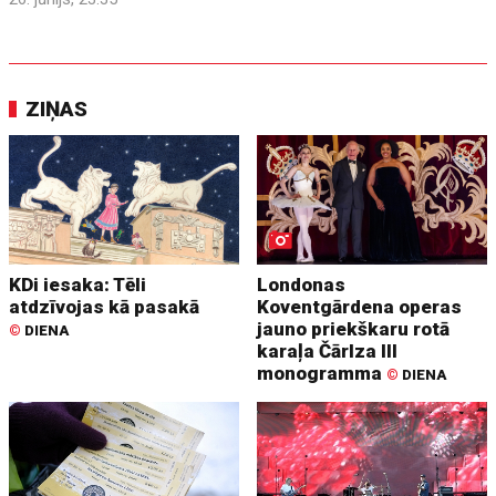
ZIŅAS
KDi iesaka: Tēli
Londonas
atdzīvojas kā pasakā
Koventgārdena operas
jauno priekškaru rotā
©
DIENA
karaļa Čārlza III
monogramma
©
DIENA