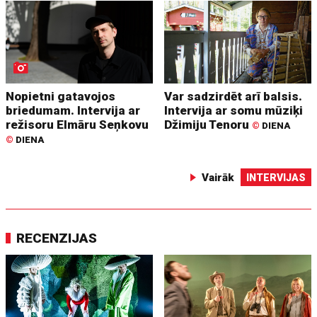
Nopietni gatavojos
Var sadzirdēt arī balsis.
briedumam. Intervija ar
Intervija ar somu mūziķi
režisoru Elmāru Seņkovu
Džimiju Tenoru
©
DIENA
©
DIENA
Vairāk
INTERVIJAS
RECENZIJAS