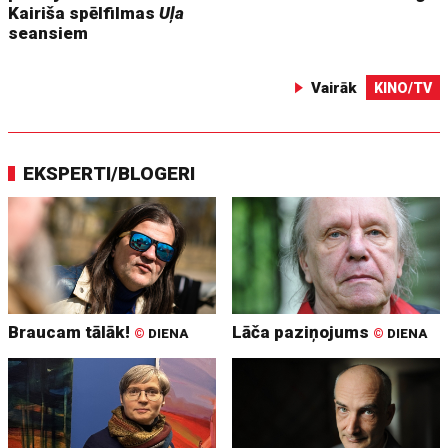
Kairiša spēlfilmas
Uļa
seansiem
Vairāk
KINO/TV
EKSPERTI/BLOGERI
Braucam tālāk!
Lāča paziņojums
©
DIENA
©
DIENA