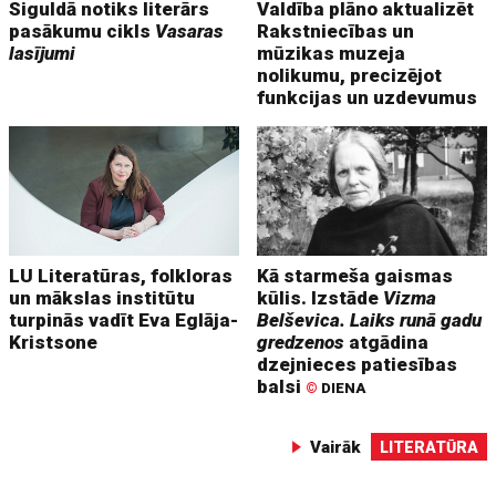
Siguldā notiks literārs
Valdība plāno aktualizēt
pasākumu cikls
Vasaras
Rakstniecības un
lasījumi
mūzikas muzeja
nolikumu, precizējot
funkcijas un uzdevumus
LU Literatūras, folkloras
Kā starmeša gaismas
un mākslas institūtu
kūlis. Izstāde
Vizma
turpinās vadīt Eva Eglāja-
Belševica. Laiks runā gadu
Kristsone
gredzenos
atgādina
dzejnieces patiesības
balsi
©
DIENA
Vairāk
LITERATŪRA