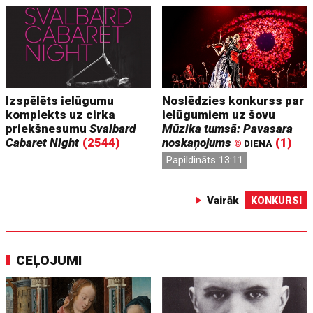
Izspēlēts ielūgumu
Noslēdzies konkurss par
komplekts uz cirka
ielūgumiem uz šovu
priekšnesumu
Svalbard
Mūzika tumsā: Pavasara
Cabaret Night
(2544)
noskaņojums
(1)
©
DIENA
Papildināts 13:11
Vairāk
KONKURSI
CEĻOJUMI