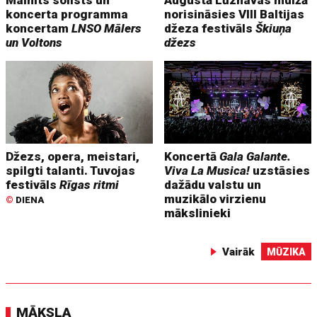
Mainīts solists un
Augustā Lūznavas muižā
koncerta programma
norisināsies VIII Baltijas
koncertam
LNSO Mālers
džeza festivāls
Škiuņa
un Voltons
džezs
Džezs, opera, meistari,
Koncertā
Gala Galante.
spilgti talanti. Tuvojas
Viva La Musica!
uzstāsies
festivāls
Rīgas ritmi
dažādu valstu un
muzikālo virzienu
©
DIENA
mākslinieki
Vairāk
MŪZIKA
MĀKSLA