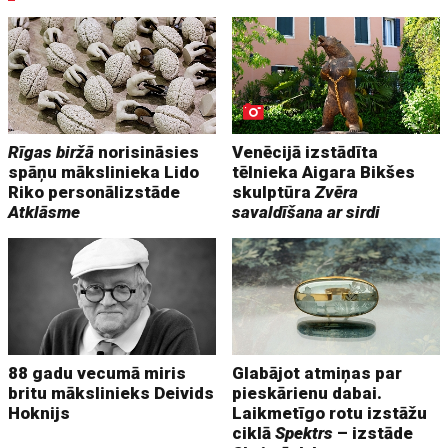
Rīgas biržā
norisināsies
Venēcijā izstādīta
spāņu mākslinieka Lido
tēlnieka Aigara Bikšes
Riko personālizstāde
skulptūra
Zvēra
Atklāsme
savaldīšana ar sirdi
88 gadu vecumā miris
Glabājot atmiņas par
britu mākslinieks Deivids
pieskārienu dabai.
Hoknijs
Laikmetīgo rotu izstāžu
ciklā
Spektrs
– izstāde