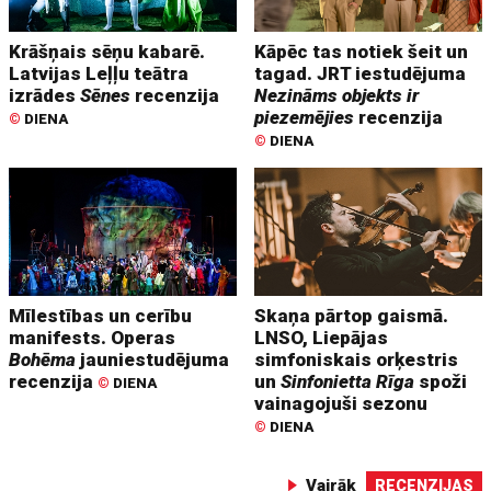
Krāšņais sēņu kabarē.
Kāpēc tas notiek šeit un
Latvijas Leļļu teātra
tagad. JRT iestudējuma
izrādes
Sēnes
recenzija
Nezināms objekts ir
piezemējies
recenzija
©
DIENA
©
DIENA
Mīlestības un cerību
Skaņa pārtop gaismā.
manifests. Operas
LNSO, Liepājas
Bohēma
jauniestudējuma
simfoniskais orķestris
recenzija
un
Sinfonietta Rīga
spoži
©
DIENA
vainagojuši sezonu
©
DIENA
Vairāk
RECENZIJAS