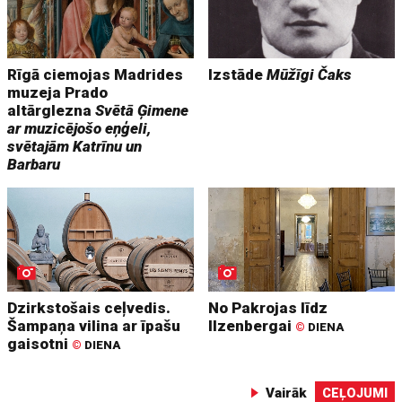
Rīgā ciemojas Madrides
Izstāde
Mūžīgi Čaks
muzeja Prado
altārglezna
Svētā Ģimene
ar muzicējošo eņģeli,
svētajām Katrīnu un
Barbaru
Dzirkstošais ceļvedis.
No Pakrojas līdz
Šampaņa vilina ar īpašu
Ilzenbergai
©
DIENA
gaisotni
©
DIENA
Vairāk
CEĻOJUMI