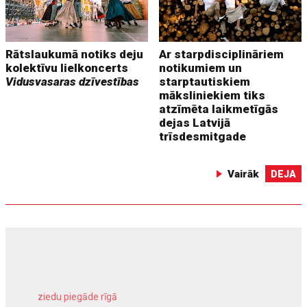
Rātslaukumā notiks deju
Ar starpdisciplināriem
kolektīvu lielkoncerts
notikumiem un
Vidusvasaras dzīvestības
starptautiskiem
māksliniekiem tiks
atzīmēta laikmetīgās
dejas Latvijā
trīsdesmitgade
Vairāk
DEJA
ziedu piegāde rīgā