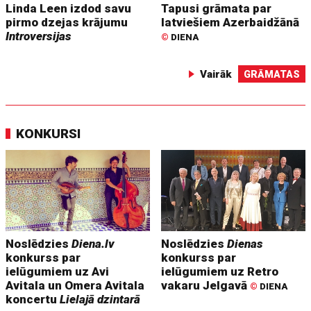
Linda Leen izdod savu
Tapusi grāmata par
pirmo dzejas krājumu
latviešiem Azerbaidžānā
Introversijas
©
DIENA
Vairāk
GRĀMATAS
KONKURSI
Noslēdzies
Diena.lv
Noslēdzies
Dienas
konkurss par
konkurss par
ielūgumiem uz Avi
ielūgumiem uz Retro
Avitala un Omera Avitala
vakaru Jelgavā
©
DIENA
koncertu
Lielajā dzintarā