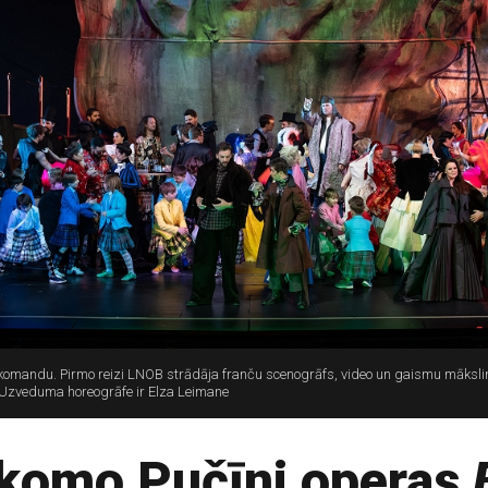
komandu. Pirmo reizi LNOB strādāja franču scenogrāfs, video un gaismu māksl
. Uzveduma horeogrāfe ir Elza Leimane
komo Pučīni operas