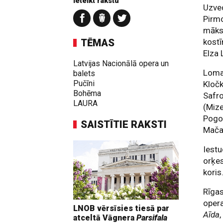
Ieteikt rakstu
Uzve
Pirmo
māksl
TĒMAS
kost
Elza
Latvijas Nacionālā opera un
Loma
balets
Pučīni
Kloč
Bohēma
Safro
LAURA
(Mize
Pogor
SAISTĪTIE RAKSTI
Mačan
Iestu
orķes
koris
Rīgas
oper
LNOB vērsīsies tiesā par
Aīda
atceltā Vāgnera
Parsifala