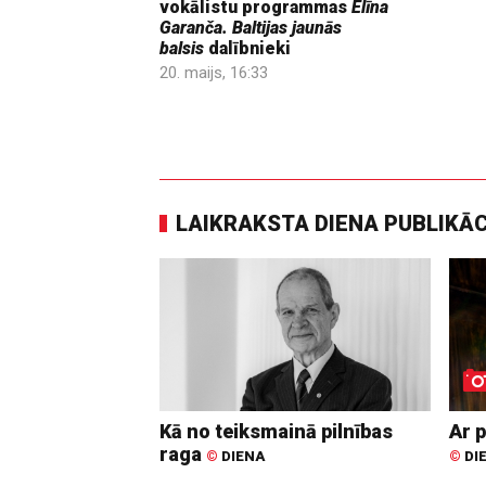
vokālistu programmas
Elīna
Garanča. Baltijas jaunās
balsis
dalībnieki
20. maijs, 16:33
LAIKRAKSTA DIENA PUBLIKĀ
Kā no teiksmainā pilnības
Ar p
raga
©
DIENA
©
DI