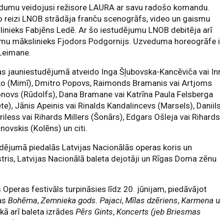
dumu veidojusi režisore LAURA ar savu radošo komandu.
 reizi LNOB strādāja franču scenogrāfs, video un gaismu
inieks Fabjēns Ledē. Ar šo iestudējumu LNOB debitēja arī
īmu mākslinieks Fjodors Podgornijs. Uzveduma horeogrāfe i
 Leimane.
s jauniestudējumā atveido Inga Šļubovska-Kancēviča vai In
ko (Mimī), Dmitro Popovs, Raimonds Bramanis vai Artjoms
novs (Rūdolfs), Dana Bramane vai Katrīna Paula Felsberga
te), Jānis Apeinis vai Rinalds Kandalincevs (Marsels), Daniil
iless vai Rihards Millers (Šonārs), Edgars Ošleja vai Rihard
ovskis (Kolēns) un citi.
dējumā piedalās Latvijas Nacionālās operas koris un
tris, Latvijas Nacionālā baleta dejotāji un Rīgas Doma zēnu
.
 Operas festivāls turpināsies līdz 20. jūnijam, piedāvājot
as
Bohēma
,
Zemnieka gods. Pajaci
,
Mīlas dzēriens
,
Karmena
u
, kā arī baleta izrādes
Pērs Gints
,
Koncerts (jeb Briesmas