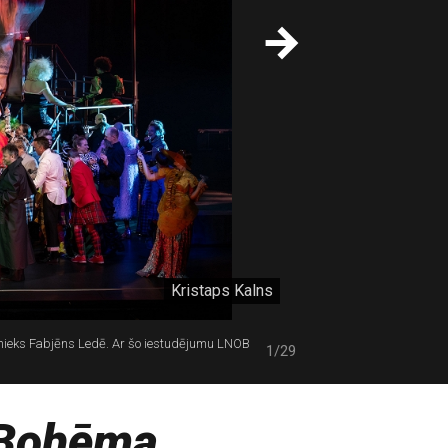
Kristaps Kalns
inieks Fabjēns Ledē. Ar šo iestudējumu LNOB
1/29
Bohēma