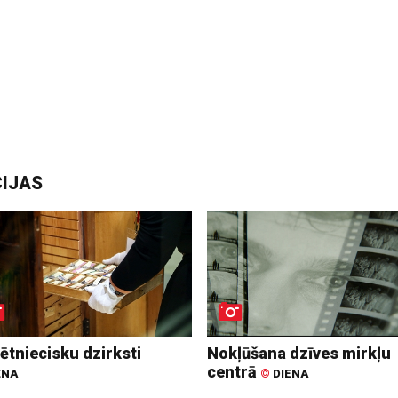
CIJAS
ētniecisku dzirksti
Nokļūšana dzīves mirkļu
centrā
ENA
©
DIENA