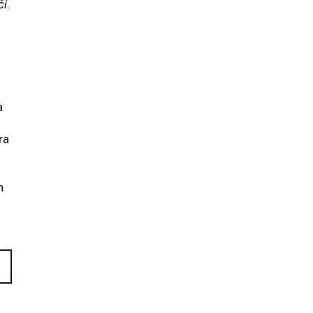
či
.
a
ra
n