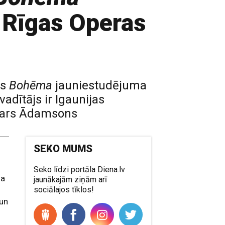
 Rīgas Operas
as
Bohēma
jauniestudējuma
adītājs ir Igaunijas
spars Ādamsons
SEKO MUMS
Seko līdzi portāla Diena.lv
ja
jaunākajām ziņām arī
sociālajos tīklos!
 un