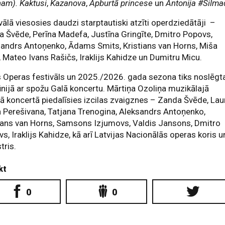
nam). Kaktusi
,
Kazanova
,
Apburtā princese
un
Antonija #Silma
vālā viesosies daudzi starptautiski atzīti operdziedātāji –
 Švēde, Perīna Madefa, Justīna Gringīte, Dmitro Popovs,
andrs Antoņenko, Ādams Smits, Kristians van Horns, Miša
a, Mateo Ivans Rašičs, Iraklijs Kahidze un Dumitru Micu.
 Operas festivāls un 2025./2026. gada sezona tiks noslēgt
ūnijā ar spožu Galā koncertu. Mārtiņa Ozoliņa muzikālajā
ā koncertā piedalīsies izcilas zvaigznes – Zanda Švēde, Lau
a Perešivana, Tatjana Trenogina, Aleksandrs Antoņenko,
ians van Horns, Samsons Izjumovs, Valdis Jansons, Dmitro
s, Iraklijs Kahidze, kā arī Latvijas Nacionālās operas koris u
tris.
kt
0
0