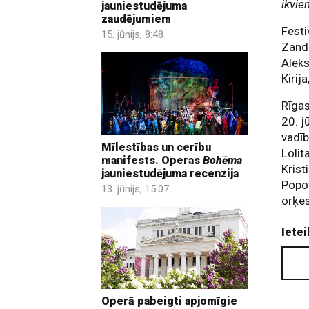
ikvie
jauniestudējuma
zaudējumiem
Festi
15. jūnijs, 8:48
Zanda
Aleks
Kirij
Rīgas
20. j
vadīb
Mīlestības un cerību
Lolit
manifests. Operas
Bohēma
Krist
jauniestudējuma recenzija
Popov
13. jūnijs, 15:07
orķes
Ietei
Operā pabeigti apjomīgie