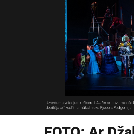
Uzvedumu veidojusi režisore LAURA ar savu radošo 
debitēja arī kostīmu mākslinieks Fjodors Podgornijs
FOTO: Ar Dža