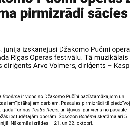
ma pirmizrādi sācies
4. jūnijā izskanējusi Džakomo Pučīni oper
da Rīgas Operas festivālu. Tā muzikālais v
s diriģents Arvo Volmers, diriģents – Ka
a
Bohēma
ir viens no Džakomo Pučīni pazīstamākajiem un
kas iemīļotākajiem darbiem. Pasaules pirmizrādi tā piedzīvo
. gadā Turīnas
Teatro Regio
, un kļuvusi par vienu no pasaulē
iežāk iestudētajām operām. Šosezon
Bohēma
skatāma arī 5.
ūnijā. Nākamās izrādes – 21. un 22. oktobrī.