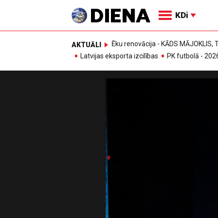
KDi
Ēku renovācija - KĀDS MĀJOKLIS
AKTUĀLI
Latvijas eksporta izcilības
PK futbolā - 202