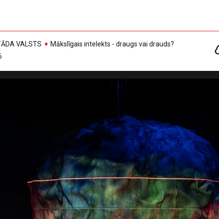
, TĀDA VALSTS
Mākslīgais intelekts - draugs vai drauds?
6