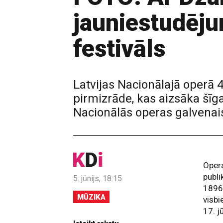
jauniestudēju
festivāls
Latvijas Nacionālajā operā 
pirmizrāde, kas aizsāka šīga
Nacionālās operas galvenai
Oper
publi
5. jūnijs, 18:15
1896
MŪZIKA
visb
17. j