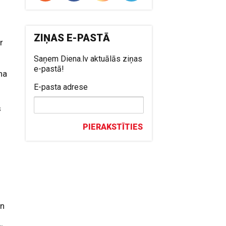
ZIŅAS E-PASTĀ
r
Saņem Diena.lv aktuālās ziņas
e-pastā!
na
E-pasta adrese
s
s
PIERAKSTĪTIES
n