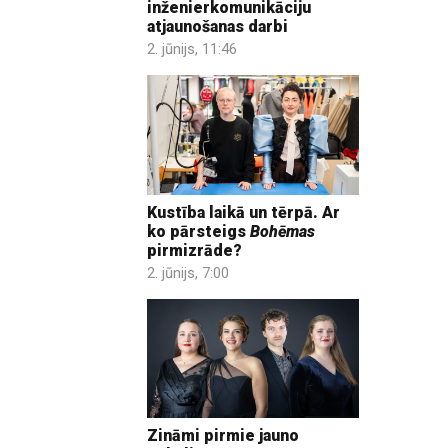
inženierkomunikāciju
atjaunošanas darbi
2. jūnijs, 11:46
Kustība laikā un tērpā. Ar
ko pārsteigs
Bohēmas
pirmizrāde?
2. jūnijs, 7:00
Zināmi pirmie jauno