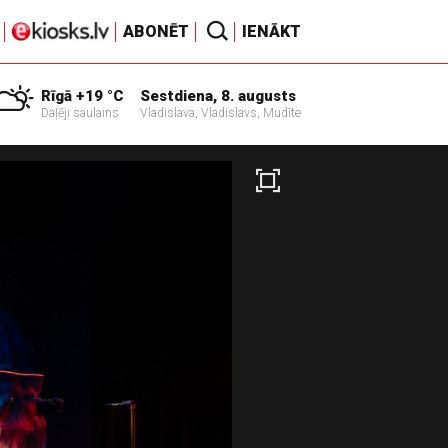
ABONĒT
IENĀKT
Rīgā +19 °C
Sestdiena, 8. augusts
Daļēji saulains
Vladislava, Vladislavs, Mudīte