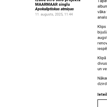
Tāpat
MAARMAAR singlu
albu
Apokaliptiskas atmiņas
vāka 
11. augusts, 2025, 11:44
analo
Klips
bijuš
augst
renov
iespē
Klipā
divus
un ve
Nāka
dzird
Ietei