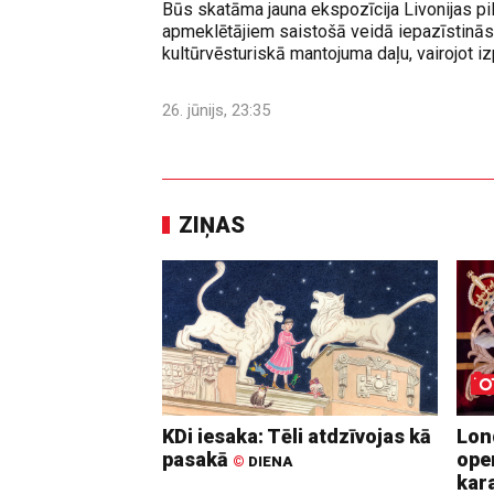
Būs skatāma jauna ekspozīcija Livonijas pi
apmeklētājiem saistošā veidā iepazīstinās 
kultūrvēsturiskā mantojuma daļu, vairojot izp
26. jūnijs, 23:35
ZIŅAS
KDi iesaka: Tēli atdzīvojas kā
Lon
pasakā
ope
©
DIENA
kara