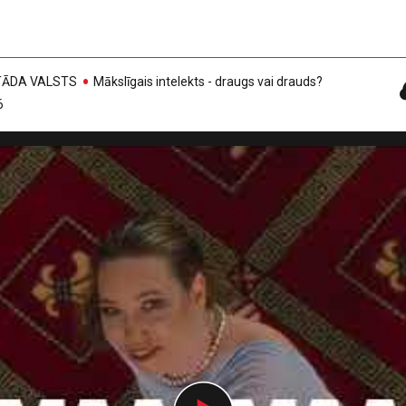
, TĀDA VALSTS
Mākslīgais intelekts - draugs vai drauds?
6