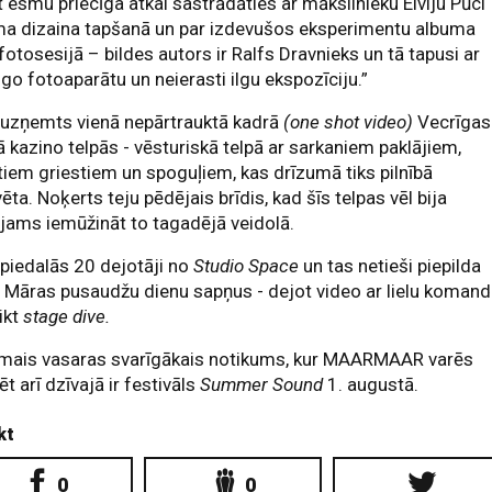
 esmu priecīga atkal sastrādāties ar mākslinieku Elviju Pūci
ma dizaina tapšanā un par izdevušos eksperimentu albuma
fotosesijā – bildes autors ir Ralfs Dravnieks un tā tapusi ar
go fotoaparātu un neierasti ilgu ekspozīciju.”
 uzņemts vienā nepārtrauktā kadrā
(one shot video)
Vecrīgas
ā kazino telpās - vēsturiskā telpā ar sarkaniem paklājiem,
iem griestiem un spoguļiem, kas drīzumā tiks pilnībā
ēta. Noķerts teju pēdējais brīdis, kad šīs telpas vēl bija
jams iemūžināt to tagadējā veidolā.
 piedalās 20 dejotāji no
Studio Space
un tas netieši piepilda
 Māras pusaudžu dienu sapņus - dejot video ar lielu koman
ikt
stage dive.
mais vasaras svarīgākais notikums, kur MAARMAAR varēs
ēt arī dzīvajā ir festivāls
Summer Sound
1. augustā.
kt
0
0