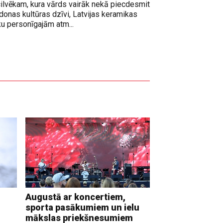
cilvēkam, kura vārds vairāk nekā piecdesmit
adonas kultūras dzīvi, Latvijas keramikas
ku personīgajām atm...
Augustā ar koncertiem,
sporta pasākumiem un ielu
mākslas priekšnesumiem