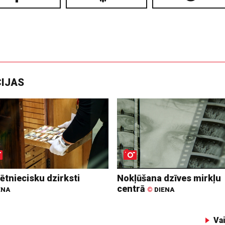
CIJAS
ētniecisku dzirksti
Nokļūšana dzīves mirkļu
centrā
ENA
©
DIENA
Va