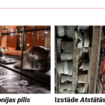
nijas pilis
Izstāde
Atstātā