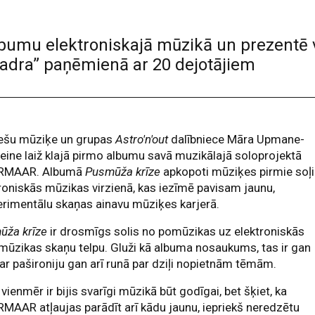
mu elektroniskajā mūzikā un prezentē 
 kadra” paņēmienā ar 20 dejotājiem
iešu mūziķe un grupas
Astro'n'out
dalībniece Māra Upmane-
eine laiž klajā pirmo albumu savā muzikālajā soloprojektā
RMAAR. Albumā
Pusmūža krīze
apkopoti mūziķes pirmie soļi
roniskās mūzikas virzienā, kas iezīmē pavisam jaunu,
rimentālu skaņas ainavu mūziķes karjerā.
ūža krīze
ir drosmīgs solis no pomūzikas uz elektroniskās
mūzikas skaņu telpu. Gluži kā albuma nosaukums, tas ir gan
 ar pašironiju gan arī runā par dziļi nopietnām tēmām.
vienmēr ir bijis svarīgi mūzikā būt godīgai, bet šķiet, ka
AAR atļaujas parādīt arī kādu jaunu, iepriekš neredzētu