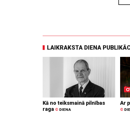
LAIKRAKSTA DIENA PUBLIKĀ
Kā no teiksmainā pilnības
Ar p
raga
©
DIENA
©
DI