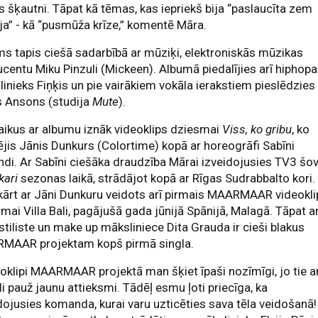
 šķautni. Tāpat kā tēmas, kas iepriekš bija “paslaucīta zem
ja” - kā “pusmūža krīze,” komentē Māra.
s tapis ciešā sadarbībā ar mūziķi, elektroniskās mūzikas
centu Miku Pinzuli (Mickeen). Albumā piedalījies arī hiphopa
inieks Fiņķis un pie vairākiem vokāla ierakstiem pieslēdzies
s Ansons (studija
Mute
).
aikus ar albumu iznāk videoklips dziesmai
Viss, ko gribu
, ko
ējis Jānis Dunkurs (Colortime) kopā ar horeogrāfi Sabīni
ndi. Ar Sabīni ciešāka draudzība Mārai izveidojusies TV3 šo
kari
sezonas laikā, strādājot kopā ar Rīgas Sudrabbalto kori.
ārt ar Jāni Dunkuru veidots arī pirmais MAARMAAR videokli
mai Villa Bali, pagājušā gada jūnijā Spānijā, Malagā. Tāpat ar
 stiliste un make up māksliniece Dita Grauda ir cieši blakus
MAAR projektam kopš pirmā singla.
oklipi MAARMAAR projektā man šķiet īpaši nozīmīgi, jo tie ar
li pauž jaunu attieksmi. Tādēļ esmu ļoti priecīga, ka
dojusies komanda, kurai varu uzticēties sava tēla veidošanā!