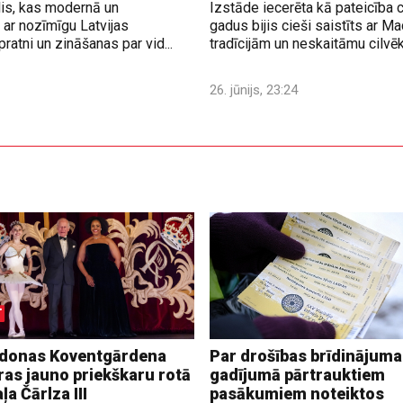
lis, kas modernā un
Izstāde iecerēta kā pateicība 
ar nozīmīgu Latvijas
gadus bijis cieši saistīts ar M
ratni un zināšanas par vid...
tradīcijām un neskaitāmu cilvē
26. jūnijs, 23:24
donas Koventgārdena
Par drošības brīdinājuma
ras jauno priekškaru rotā
gadījumā pārtrauktiem
ļa Čārlza III
pasākumiem noteiktos