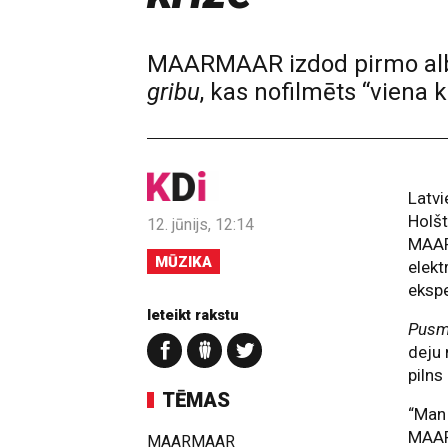
MAARMAAR izdod pirmo albu
gribu
, kas nofilmēts “viena
Latv
Holšt
12. jūnijs, 12:14
MAA
MŪZIKA
elekt
ekspe
Ieteikt rakstu
Pusm
deju 
pilns
TĒMAS
“Man 
MAARM
MAARMAAR