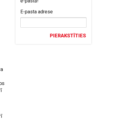
e-pastā!
E-pasta adrese
PIERAKSTĪTIES
va
ps
ī
ī