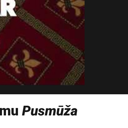
umu
Pusmūža