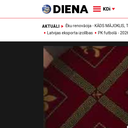
KDi
Ēku renovācija - KĀDS MĀJOKLIS
AKTUĀLI
Latvijas eksporta izcilības
PK futbolā - 202