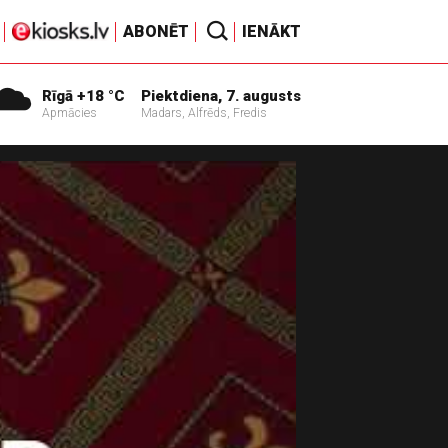
ABONĒT
IENĀKT
Rīgā +18 °C
Piektdiena, 7. augusts
Apmācies
Madars, Alfrēds, Fredis