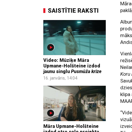
Māras
SAISTĪTIE RAKSTI
paklā
Album
produ
māksl
Andi
Vienl
režis
Video: Mūziķe Māra
Upmane-Holšteine izdod
Neila
jaunu singlu
Pusmūža krīze
Koru 
16. janvāris, 14:04
Savuk
dzies
klipa
MAAR
“Vide
vizuā
izvei
Māra Upmane-Holšteine
izdod otro solo projekta