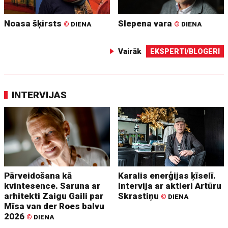
Noasa šķirsts
Slepena vara
©
DIENA
©
DIENA
Vairāk
EKSPERTI/BLOGERI
INTERVIJAS
Pārveidošana kā
Karalis enerģijas ķīselī.
kvintesence. Saruna ar
Intervija ar aktieri Artūru
arhitekti Zaigu Gaili par
Skrastiņu
©
DIENA
Mīsa van der Roes balvu
2026
©
DIENA