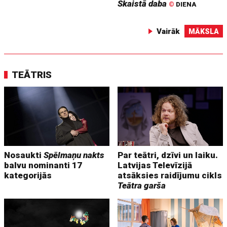
Skaistā daba
©
DIENA
Vairāk
MĀKSLA
TEĀTRIS
Nosaukti
Spēlmaņu nakts
Par teātri, dzīvi un laiku.
balvu nominanti 17
Latvijas Televīzijā
kategorijās
atsāksies raidījumu cikls
Teātra garša