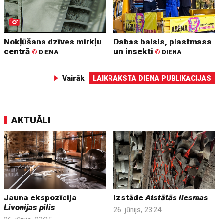
Nokļūšana dzīves mirkļu
Dabas balsis, plastmasa
centrā
un insekti
©
DIENA
©
DIENA
Vairāk
LAIKRAKSTA DIENA PUBLIKĀCIJAS
AKTUĀLI
Jauna ekspozīcija
Izstāde
Atstātās liesmas
Livonijas pilis
26. jūnijs, 23:24