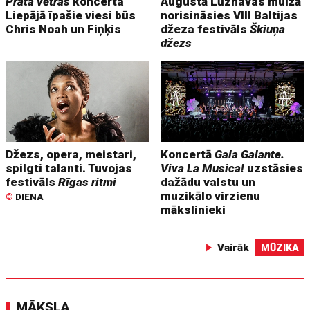
Prāta vētras
koncerta
Augustā Lūznavas muižā
Liepājā īpašie viesi būs
norisināsies VIII Baltijas
Chris Noah un Fiņķis
džeza festivāls
Škiuņa
džezs
Džezs, opera, meistari,
Koncertā
Gala Galante.
spilgti talanti. Tuvojas
Viva La Musica!
uzstāsies
festivāls
Rīgas ritmi
dažādu valstu un
muzikālo virzienu
©
DIENA
mākslinieki
Vairāk
MŪZIKA
MĀKSLA