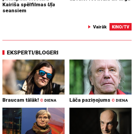
Kairiša spēlfilmas
Uļa
seansiem
Vairāk
KINO/TV
EKSPERTI/BLOGERI
Braucam tālāk!
Lāča paziņojums
©
DIENA
©
DIENA