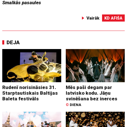
Smalkās pasaules
Vairāk
KD AFIŠA
DEJA
Rudenī norisināsies 31.
Mēs paši degam par
Starptautiskais Baltijas
latvisko kodu. Jāņu
Baleta festivāls
svinēšana bez inerces
©
DIENA