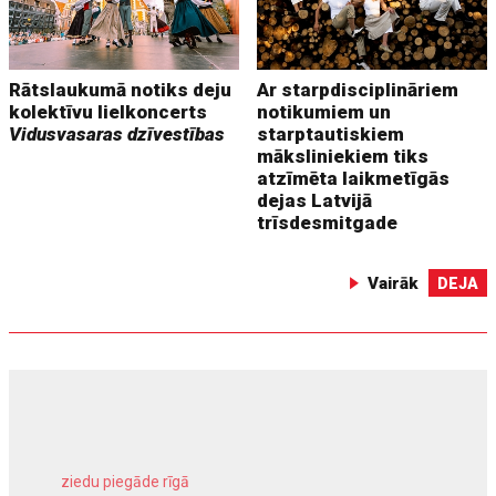
Rātslaukumā notiks deju
Ar starpdisciplināriem
kolektīvu lielkoncerts
notikumiem un
Vidusvasaras dzīvestības
starptautiskiem
māksliniekiem tiks
atzīmēta laikmetīgās
dejas Latvijā
trīsdesmitgade
Vairāk
DEJA
ziedu piegāde rīgā