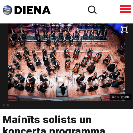
Jānis Porietis
LNSO
Mainīts solists un
koncerta programma