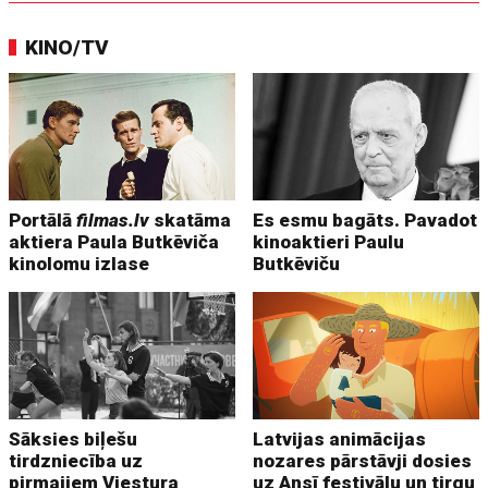
KINO/TV
Portālā
filmas.lv
skatāma
Es esmu bagāts. Pavadot
aktiera Paula Butkēviča
kinoaktieri Paulu
kinolomu izlase
Butkēviču
Sāksies biļešu
Latvijas animācijas
tirdzniecība uz
nozares pārstāvji dosies
pirmajiem Viestura
uz Ansī festivālu un tirgu