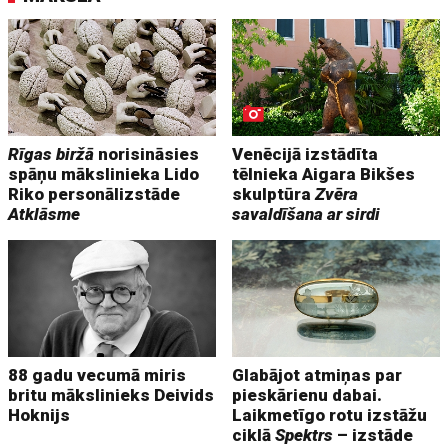
Rīgas biržā
norisināsies
Venēcijā izstādīta
spāņu mākslinieka Lido
tēlnieka Aigara Bikšes
Riko personālizstāde
skulptūra
Zvēra
Atklāsme
savaldīšana ar sirdi
88 gadu vecumā miris
Glabājot atmiņas par
britu mākslinieks Deivids
pieskārienu dabai.
Hoknijs
Laikmetīgo rotu izstāžu
ciklā
Spektrs
– izstāde