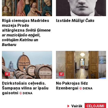
Rīgā ciemojas Madrides
Izstāde
Mūžīgi Čaks
muzeja Prado
altārglezna
Svētā Ģimene
ar muzicējošo eņģeli,
svētajām Katrīnu un
Barbaru
Dzirkstošais ceļvedis.
No Pakrojas līdz
Šampaņa vilina ar īpašu
Ilzenbergai
©
DIENA
gaisotni
©
DIENA
Vairāk
CEĻOJUMI