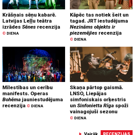
Krāšņais sēņu kabarē.
Kāpēc tas notiek šeit un
Latvijas Leļļu teātra
tagad. JRT iestudējuma
izrādes
Sēnes
recenzija
Nezināms objekts ir
piezemējies
recenzija
©
DIENA
©
DIENA
Mīlestības un cerību
Skaņa pārtop gaismā.
manifests. Operas
LNSO, Liepājas
Bohēma
jauniestudējuma
simfoniskais orķestris
recenzija
un
Sinfonietta Rīga
spoži
©
DIENA
vainagojuši sezonu
©
DIENA
Vairāk
RECENZIJAS