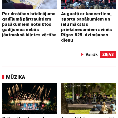
Par drošības brīdinājuma
Augustā ar koncertiem,
gadījumā pārtrauktiem
sporta pasākumiem un
pasākumiem noteiktos
ielu mākslas
gadījumos nebūs
priekšnesumiem svinēs
jāatmaksā biļetes vērtība
Rīgas 825. dzimšanas
dienu
Vairāk
ZIŅAS
MŪZIKA