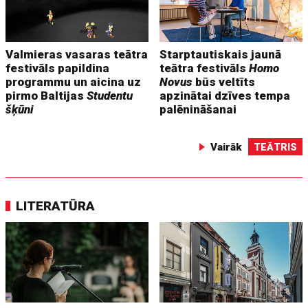
Valmieras vasaras teātra
Starptautiskais jaunā
festivāls papildina
teātra festivāls
Homo
programmu un aicina uz
Novus
būs veltīts
pirmo Baltijas
Studentu
apzinātai dzīves tempa
šķūni
palēnināšanai
Vairāk
TEĀTRIS
LITERATŪRA