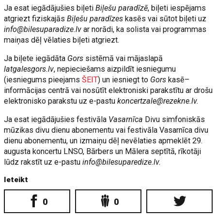
Ja esat iegādājušies biļeti
Biļešu paradīzē
, biļeti iespējams
atgriezt fiziskajās
Biļešu paradīzes
kasēs vai sūtot biļeti uz
info@bilesuparadize.lv
ar norādi, ka solista vai programmas
maiņas dēļ vēlaties biļeti atgriezt.
Ja biļete iegādāta
Gors
sistēmā vai mājaslapā
latgalesgors.lv
, nepieciešams aizpildīt iesniegumu
(iesniegums pieejams
ŠEIT
) un iesniegt to
Gors
kasē–
informācijas centrā vai nosūtīt elektroniski parakstītu ar drošu
elektronisko parakstu uz e-pastu
koncertzale@rezekne.lv
.
Ja esat iegādājušies festivāla
Vasarnīca
Divu simfoniskās
mūzikas divu dienu abonementu vai festivāla Vasarnīca divu
dienu abonementu, un izmaiņu dēļ nevēlaties apmeklēt 29.
augusta koncertu LNSO, Bārbers un Mālera septītā, rīkotāji
lūdz rakstīt uz e-pastu
info@bilesuparedize.lv
.
Ieteikt
0
0