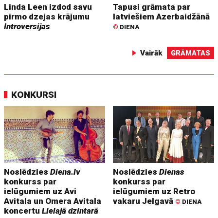
Linda Leen izdod savu
Tapusi grāmata par
pirmo dzejas krājumu
latviešiem Azerbaidžānā
Introversijas
©
DIENA
Vairāk
GRĀMATAS
KONKURSI
Noslēdzies
Diena.lv
Noslēdzies
Dienas
konkurss par
konkurss par
ielūgumiem uz Avi
ielūgumiem uz Retro
Avitala un Omera Avitala
vakaru Jelgavā
©
DIENA
koncertu
Lielajā dzintarā