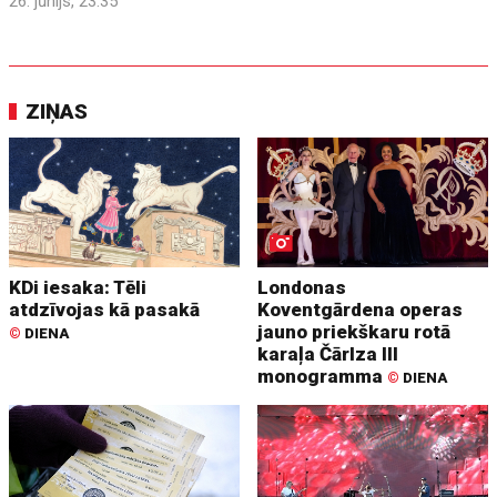
26. jūnijs, 23:35
ZIŅAS
KDi iesaka: Tēli
Londonas
atdzīvojas kā pasakā
Koventgārdena operas
jauno priekškaru rotā
©
DIENA
karaļa Čārlza III
monogramma
©
DIENA