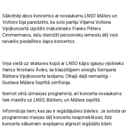
Sākotnēji abos koncertos ar nosaukumu
LNSO Mālers un
Voltons
bija paredzēts, ka solo partiju Viljama Voltona
Vijoļkoncertā izpildīs mākslinieks Franks Pēters
Cimmermanis, taču diemžēl personisku iemeslu dēļ viņš
nevarēs piedalīties šajos koncertos.
Viņa vietā uz skatuves kopā ar LNSO kāps igauņu vijolnieks
Hanss Kristians Āviks, lai klausītājiem sniegtu Semjuela
Bārbera Vijoļkoncerta lasījumu. Otrajā daļā nemainīgi -
Gustava Mālera Septītā simfonija.
Ņemot vērā izmaiņas programmā, arī koncerta nosaukums
tiek mainīts uz
LNSO, Bārbers, un Mālera septītā.
Informācija tiem, kas jau ir iegādājušies biļetes: Ja solista un
programmas maiņas dēļ koncertu neapmeklēsiet, līdz
koncerta sākumam iespējams atgriezt iegādāto biļeti.