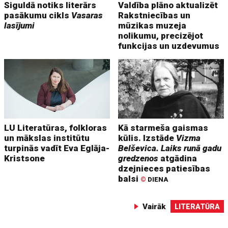
Siguldā notiks literārs
Valdība plāno aktualizēt
pasākumu cikls
Vasaras
Rakstniecības un
lasījumi
mūzikas muzeja
nolikumu, precizējot
funkcijas un uzdevumus
LU Literatūras, folkloras
Kā starmeša gaismas
un mākslas institūtu
kūlis. Izstāde
Vizma
turpinās vadīt Eva Eglāja-
Belševica. Laiks runā gadu
Kristsone
gredzenos
atgādina
dzejnieces patiesības
balsi
©
DIENA
Vairāk
LITERATŪRA