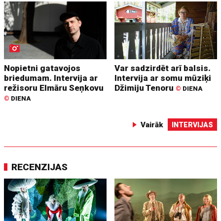
Nopietni gatavojos
Var sadzirdēt arī balsis.
briedumam. Intervija ar
Intervija ar somu mūziķi
režisoru Elmāru Seņkovu
Džimiju Tenoru
©
DIENA
©
DIENA
Vairāk
INTERVIJAS
RECENZIJAS