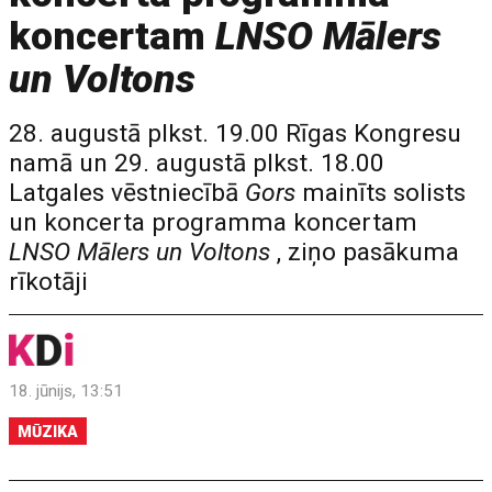
koncertam
LNSO Mālers
un Voltons
28. augustā plkst. 19.00 Rīgas Kongresu
namā un 29. augustā plkst. 18.00
Latgales vēstniecībā
Gors
mainīts solists
un koncerta programma koncertam
LNSO Mālers un Voltons
, ziņo pasākuma
rīkotāji
18. jūnijs, 13:51
MŪZIKA