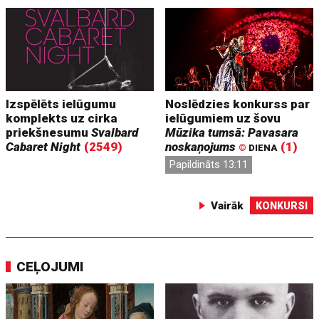
Izspēlēts ielūgumu
Noslēdzies konkurss par
komplekts uz cirka
ielūgumiem uz šovu
priekšnesumu
Svalbard
Mūzika tumsā: Pavasara
Cabaret Night
(2549)
noskaņojums
(1)
©
DIENA
Papildināts 13:11
Vairāk
KONKURSI
CEĻOJUMI