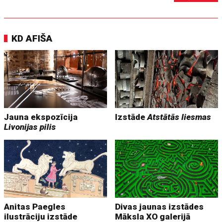
KD AFIŠA
Jauna ekspozīcija
Izstāde
Atstātās liesmas
Livonijas pilis
Anitas Paegles
Divas jaunas izstādes
ilustrāciju izstāde
Māksla XO galerijā