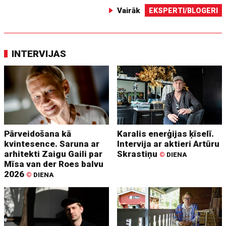
Vairāk
EKSPERTI/BLOGERI
INTERVIJAS
Pārveidošana kā
Karalis enerģijas ķīselī.
kvintesence. Saruna ar
Intervija ar aktieri Artūru
arhitekti Zaigu Gaili par
Skrastiņu
©
DIENA
Mīsa van der Roes balvu
2026
©
DIENA