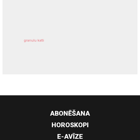
kravu apdrošināšana
granulu katli
siltumsūknis
ABONĒŠANA
HOROSKOPI
E-AVĪZE