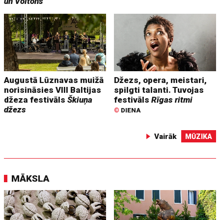
un Voltons
Augustā Lūznavas muižā
Džezs, opera, meistari,
norisināsies VIII Baltijas
spilgti talanti. Tuvojas
džeza festivāls
Škiuņa
festivāls
Rīgas ritmi
džezs
©
DIENA
Vairāk
MŪZIKA
MĀKSLA