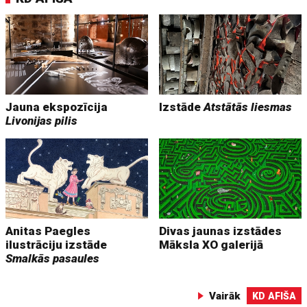
Jauna ekspozīcija
Izstāde
Atstātās liesmas
Livonijas pilis
Anitas Paegles
Divas jaunas izstādes
ilustrāciju izstāde
Māksla XO galerijā
Smalkās pasaules
Vairāk
KD AFIŠA