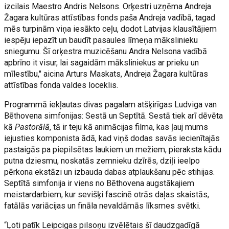
izcilais Maestro Andris Nelsons. Orķestri uzņēma Andreja
Žagara kultūras attīstības fonds paša Andreja vadībā, tagad
mēs turpinām viņa iesākto ceļu, dodot Latvijas klausītājiem
iespēju iepazīt un baudīt pasaules līmeņa mākslinieku
sniegumu. Šī orķestra muzicēšanu Andra Nelsona vadībā
apbrīno it visur, lai sagaidām māksliniekus ar prieku un
mīlestību," aicina Arturs Maskats, Andreja Žagara kultūras
attīstības fonda valdes loceklis.
Programmā iekļautas divas pagalam atšķirīgas Ludviga van
Bēthovena simfonijas: Sestā un Septītā. Sestā tiek arī dēvēta
kā
Pastorālā
, tā ir teju kā animācijas filma, kas ļauj mums
iejusties komponista ādā, kad viņš dodas savās iecienītajās
pastaigās pa piepilsētas laukiem un mežiem, pieraksta kādu
putna dziesmu, noskatās zemnieku dzīrēs, dziļi ieelpo
pērkona ekstāzi un izbauda dabas atplaukšanu pēc stihijas.
Septītā simfonija ir viens no Bēthovena augstākajiem
meistardarbiem, kur sevišķi fascinē otrās daļas skaistās,
fatālās variācijas un fināla nevaldāmās līksmes svētki.
“Ļoti patīk Leipcigas pilsoņu izvēlētais šī daudzgadīgā