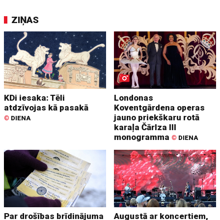
ZIŅAS
KDi iesaka: Tēli
Londonas
atdzīvojas kā pasakā
Koventgārdena operas
jauno priekškaru rotā
©
DIENA
karaļa Čārlza III
monogramma
©
DIENA
Par drošības brīdinājuma
Augustā ar koncertiem,