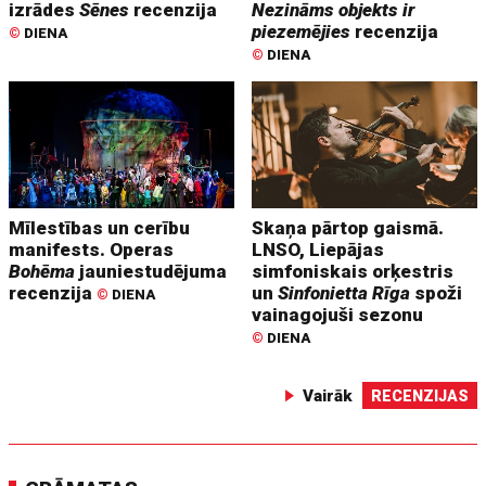
izrādes
Sēnes
recenzija
Nezināms objekts ir
piezemējies
recenzija
©
DIENA
©
DIENA
Mīlestības un cerību
Skaņa pārtop gaismā.
manifests. Operas
LNSO, Liepājas
Bohēma
jauniestudējuma
simfoniskais orķestris
recenzija
un
Sinfonietta Rīga
spoži
©
DIENA
vainagojuši sezonu
©
DIENA
Vairāk
RECENZIJAS