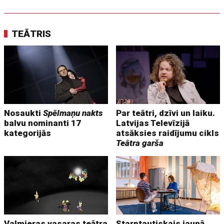
TEĀTRIS
Nosaukti
Spēlmaņu nakts
Par teātri, dzīvi un laiku.
balvu nominanti 17
Latvijas Televīzijā
kategorijās
atsāksies raidījumu cikls
Teātra garša
Valmieras vasaras teātra
Starptautiskais jaunā