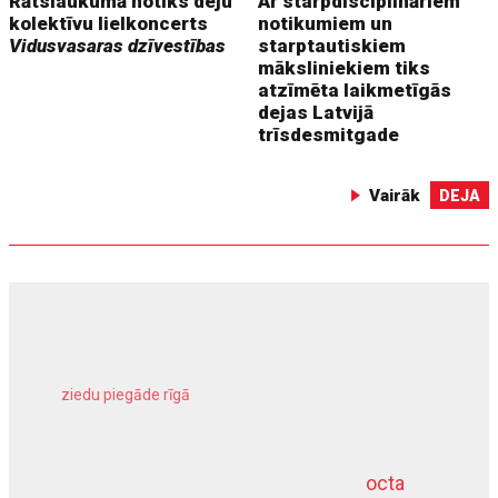
Rātslaukumā notiks deju
Ar starpdisciplināriem
kolektīvu lielkoncerts
notikumiem un
Vidusvasaras dzīvestības
starptautiskiem
māksliniekiem tiks
atzīmēta laikmetīgās
dejas Latvijā
trīsdesmitgade
Vairāk
DEJA
ziedu piegāde rīgā
meliorācijas darbi
octa
dziļurbums