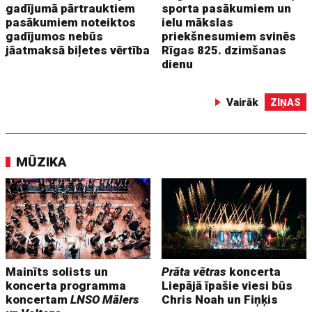
gadījumā pārtrauktiem
sporta pasākumiem un
pasākumiem noteiktos
ielu mākslas
gadījumos nebūs
priekšnesumiem svinēs
jāatmaksā biļetes vērtība
Rīgas 825. dzimšanas
dienu
Vairāk
ZIŅAS
MŪZIKA
Mainīts solists un
Prāta vētras
koncerta
koncerta programma
Liepājā īpašie viesi būs
koncertam
LNSO Mālers
Chris Noah un Fiņķis