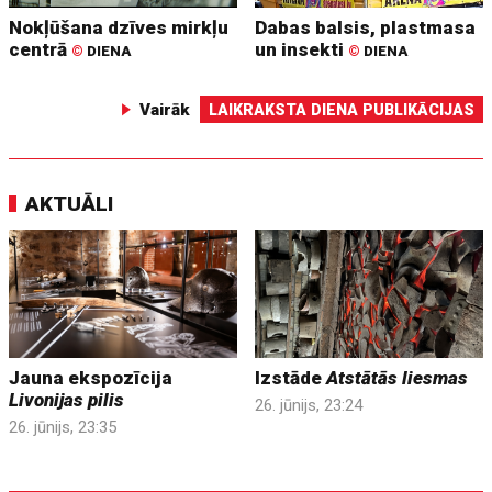
Nokļūšana dzīves mirkļu
Dabas balsis, plastmasa
centrā
un insekti
©
DIENA
©
DIENA
Vairāk
LAIKRAKSTA DIENA PUBLIKĀCIJAS
AKTUĀLI
Jauna ekspozīcija
Izstāde
Atstātās liesmas
Livonijas pilis
26. jūnijs, 23:24
26. jūnijs, 23:35