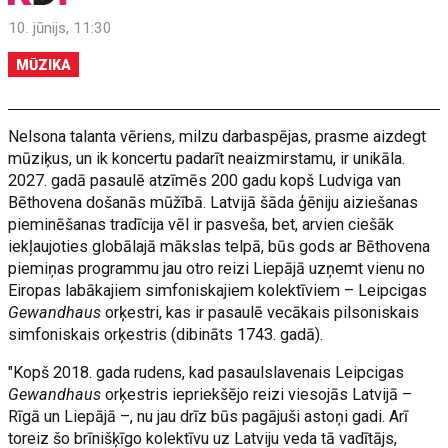
10. jūnijs, 11:30
MŪZIKA
Nelsona talanta vēriens, milzu darbaspējas, prasme aizdegt
mūziķus, un ik koncertu padarīt neaizmirstamu, ir unikāla.
2027. gadā pasaulē atzīmēs 200 gadu kopš Ludviga van
Bēthovena došanās mūžībā. Latvijā šāda ģēniju aiziešanas
pieminēšanas tradīcija vēl ir pasveša, bet, arvien ciešāk
iekļaujoties globālajā mākslas telpā, būs gods ar Bēthovena
piemiņas programmu jau otro reizi Liepājā uzņemt vienu no
Eiropas labākajiem simfoniskajiem kolektīviem – Leipcigas
Gewandhaus
orķestri, kas ir pasaulē vecākais pilsoniskais
simfoniskais orķestris (dibināts 1743. gadā).
"Kopš 2018. gada rudens, kad pasaulslavenais Leipcigas
Gewandhaus
orķestris iepriekšējo reizi viesojās Latvijā –
Rīgā un Liepājā –, nu jau drīz būs pagājuši astoņi gadi. Arī
toreiz šo brīnišķīgo kolektīvu uz Latviju veda tā vadītājs,