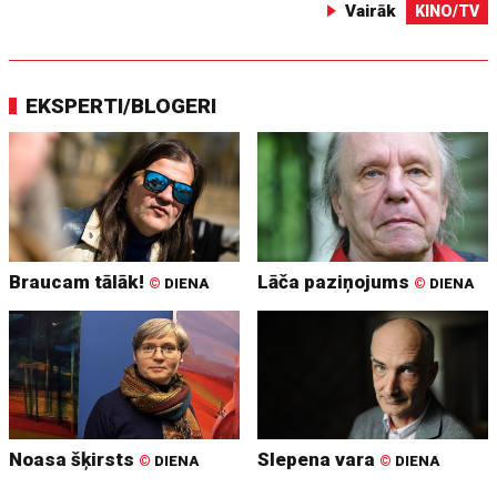
Vairāk
KINO/TV
EKSPERTI/BLOGERI
Braucam tālāk!
Lāča paziņojums
©
DIENA
©
DIENA
Noasa šķirsts
Slepena vara
©
DIENA
©
DIENA