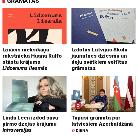
GRĀMATAS
Iznācis meksikāņu
Izdotas Latvijas Skolu
rakstnieka Huana Rulfo
jaunatnes dziesmu un
stāstu krājums
deju svētkiem veltītas
Līdzenums liesmās
grāmatas
Linda Leen izdod savu
Tapusi grāmata par
pirmo dzejas krājumu
latviešiem Azerbaidžānā
Introversijas
©
DIENA