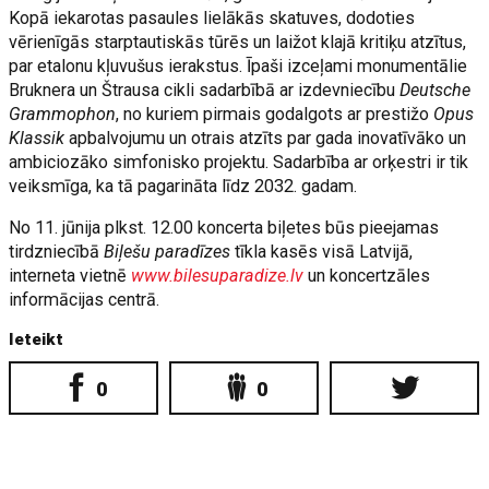
Kopā iekarotas pasaules lielākās skatuves, dodoties
vērienīgās starptautiskās tūrēs un laižot klajā kritiķu atzītus,
par etalonu kļuvušus ierakstus. Īpaši izceļami monumentālie
Bruknera un Štrausa cikli sadarbībā ar izdevniecību
Deutsche
Grammophon
, no kuriem pirmais godalgots ar prestižo
Opus
Klassik
apbalvojumu un otrais atzīts par gada inovatīvāko un
ambiciozāko simfonisko projektu. Sadarbība ar orķestri ir tik
veiksmīga, ka tā pagarināta līdz 2032. gadam.
No 11. jūnija plkst. 12.00 koncerta biļetes būs pieejamas
tirdzniecībā
Biļešu paradīzes
tīkla kasēs visā Latvijā,
interneta vietnē
www.bilesuparadize.lv
un koncertzāles
informācijas centrā.
Ieteikt
0
0