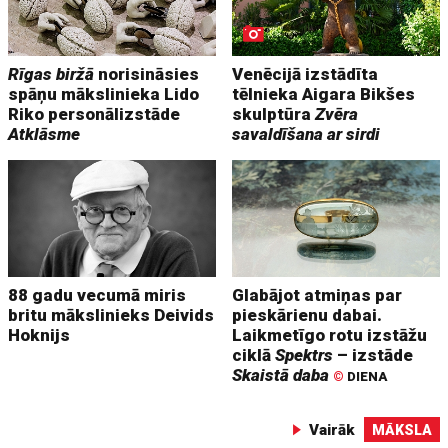
Rīgas biržā
norisināsies
Venēcijā izstādīta
spāņu mākslinieka Lido
tēlnieka Aigara Bikšes
Riko personālizstāde
skulptūra
Zvēra
Atklāsme
savaldīšana ar sirdi
88 gadu vecumā miris
Glabājot atmiņas par
britu mākslinieks Deivids
pieskārienu dabai.
Hoknijs
Laikmetīgo rotu izstāžu
ciklā
Spektrs
– izstāde
Skaistā daba
©
DIENA
Vairāk
MĀKSLA