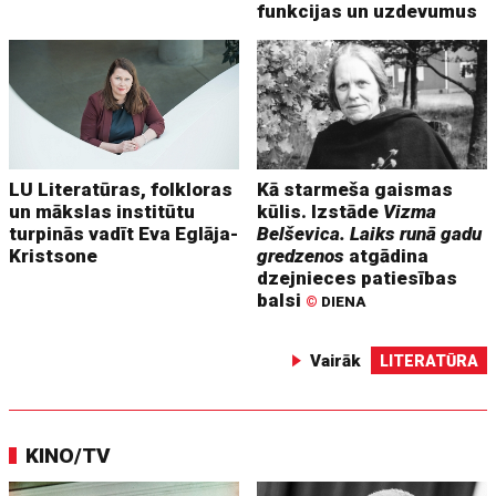
funkcijas un uzdevumus
LU Literatūras, folkloras
Kā starmeša gaismas
un mākslas institūtu
kūlis. Izstāde
Vizma
turpinās vadīt Eva Eglāja-
Belševica. Laiks runā gadu
Kristsone
gredzenos
atgādina
dzejnieces patiesības
balsi
©
DIENA
Vairāk
LITERATŪRA
KINO/TV