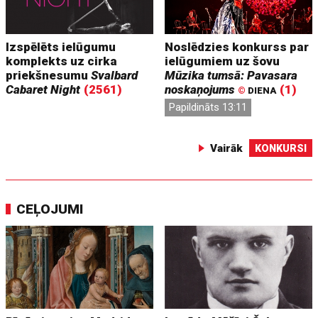
Izspēlēts ielūgumu
Noslēdzies konkurss par
komplekts uz cirka
ielūgumiem uz šovu
priekšnesumu
Svalbard
Mūzika tumsā: Pavasara
Cabaret Night
(2561)
noskaņojums
(1)
©
DIENA
Papildināts 13:11
Vairāk
KONKURSI
CEĻOJUMI