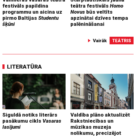
festivāls papildina
teātra festivāls
Homo
programmu un aicina uz
Novus
būs veltīts
pirmo Baltijas
Studentu
apzinātai dzīves tempa
šķūni
palēnināšanai
Vairāk
TEĀTRIS
LITERATŪRA
Siguldā notiks literārs
Valdība plāno aktualizēt
pasākumu cikls
Vasaras
Rakstniecības un
lasījumi
mūzikas muzeja
nolikumu, precizējot