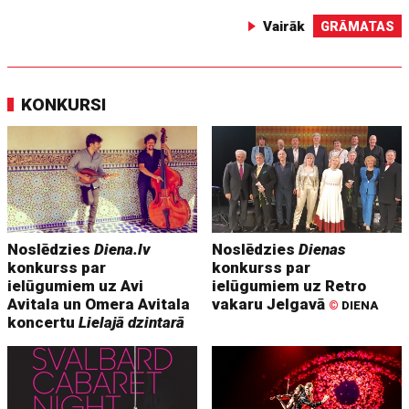
Vairāk
GRĀMATAS
KONKURSI
Noslēdzies
Diena.lv
Noslēdzies
Dienas
konkurss par
konkurss par
ielūgumiem uz Avi
ielūgumiem uz Retro
Avitala un Omera Avitala
vakaru Jelgavā
©
DIENA
koncertu
Lielajā dzintarā