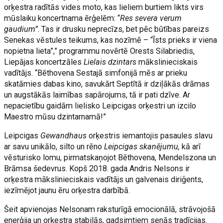
orķestra radītās vides moto, kas lieliem burtiem likts virs
mūslaiku koncertnama ērģelēm: “
Res severa verum
gaudium”
. Tas ir drusku neprecīzs, bet pēc būtības pareizs
Senekas vēstules teikums, kas nozīmē – “Īsts prieks ir viena
nopietna lieta”,” programmu novērtē Orests Silabriedis,
Liepājas koncertzāles
Lielais dzintars
mākslinieciskais
vadītājs. “Bēthovena Sestajā simfonijā mēs ar prieku
skatāmies dabas kino, savukārt Septītā ir dziļākās drāmas
un augstākās laimības sapārojums, tā ir pati dzīve. Ar
nepacietību gaidām lielisko Leipcigas orķestri un izcilo
Maestro mūsu dzintarnamā!”
Leipcigas
Gewandhaus
orķestris iemantojis pasaules slavu
ar savu unikālo, silto un rēno
Leipcigas skanējumu,
kā arī
vēsturisko lomu, pirmatskaņojot Bēthovena, Mendelszona un
Brāmsa šedevrus. Kopš 2018. gada Andris Nelsons ir
orķestra mākslinieciskais vadītājs un galvenais diriģents,
iezīmējot jaunu ēru orķestra darbībā.
Šeit apvienojas Nelsonam raksturīgā emocionālā, strāvojošā
enerģija un orķestra stabilās, gadsimtiem senās tradīcijas.