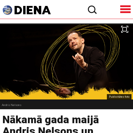
Publicitātes foto
Andris Nelsons
Nākamā gada maijā
Andris Nelsons un