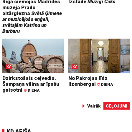
Rīgā ciemojas Madrides
Izstāde
Mūžīgi Čaks
muzeja Prado
altārglezna
Svētā Ģimene
ar muzicējošo eņģeli,
svētajām Katrīnu un
Barbaru
Dzirkstošais ceļvedis.
No Pakrojas līdz
Šampaņa vilina ar īpašu
Ilzenbergai
©
DIENA
gaisotni
©
DIENA
Vairāk
CEĻOJUMI
KD AFIŠA