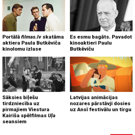
Portālā
filmas.lv
skatāma
Es esmu bagāts. Pavadot
aktiera Paula Butkēviča
kinoaktieri Paulu
kinolomu izlase
Butkēviču
Sāksies biļešu
Latvijas animācijas
tirdzniecība uz
nozares pārstāvji dosies
pirmajiem Viestura
uz Ansī festivālu un tirgu
Kairiša spēlfilmas
Uļa
seansiem