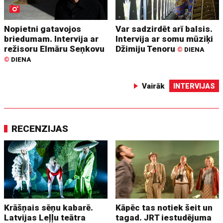
Nopietni gatavojos
Var sadzirdēt arī balsis.
briedumam. Intervija ar
Intervija ar somu mūziķi
režisoru Elmāru Seņkovu
Džimiju Tenoru
©
DIENA
©
DIENA
Vairāk
INTERVIJAS
RECENZIJAS
Krāšņais sēņu kabarē.
Kāpēc tas notiek šeit un
Latvijas Leļļu teātra
tagad. JRT iestudējuma