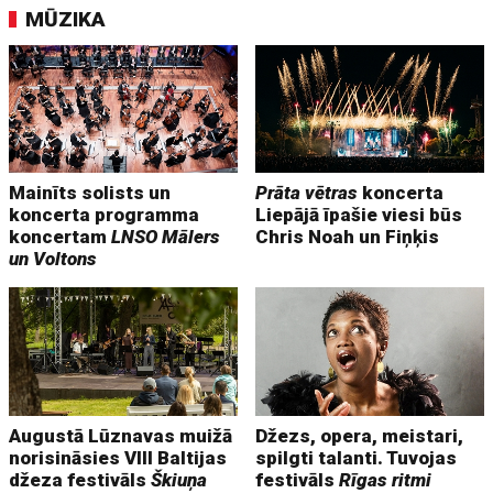
MŪZIKA
Mainīts solists un
Prāta vētras
koncerta
koncerta programma
Liepājā īpašie viesi būs
koncertam
LNSO Mālers
Chris Noah un Fiņķis
un Voltons
Augustā Lūznavas muižā
Džezs, opera, meistari,
norisināsies VIII Baltijas
spilgti talanti. Tuvojas
džeza festivāls
Škiuņa
festivāls
Rīgas ritmi