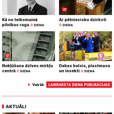
Kā no teiksmainā
Ar pētniecisku dzirksti
pilnības raga
©
DIENA
©
DIENA
Nokļūšana dzīves mirkļu
Dabas balsis, plastmasa
centrā
un insekti
©
DIENA
©
DIENA
Vairāk
LAIKRAKSTA DIENA PUBLIKĀCIJAS
AKTUĀLI