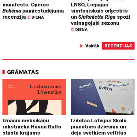
manifests. Operas
LNSO, Liepājas
Bohēma
jauniestudējuma
simfoniskais orķestris
recenzija
un
Sinfonietta Rīga
spoži
©
DIENA
vainagojuši sezonu
©
DIENA
Vairāk
RECENZIJAS
GRĀMATAS
Iznācis meksikāņu
Izdotas Latvijas Skolu
rakstnieka Huana Rulfo
jaunatnes dziesmu un
stāstu krājums
deju svētkiem veltītas