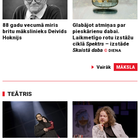
88 gadu vecumā miris
Glabājot atmiņas par
britu mākslinieks Deivids
pieskārienu dabai.
Hoknijs
Laikmetīgo rotu izstāžu
ciklā
Spektrs
– izstāde
Skaistā daba
©
DIENA
Vairāk
MĀKSLA
TEĀTRIS