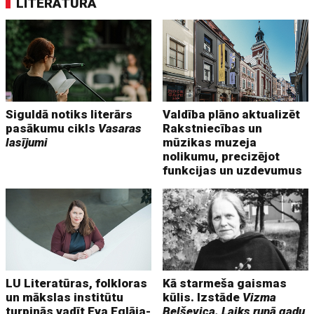
LITERATŪRA
Siguldā notiks literārs
Valdība plāno aktualizēt
pasākumu cikls
Vasaras
Rakstniecības un
lasījumi
mūzikas muzeja
nolikumu, precizējot
funkcijas un uzdevumus
LU Literatūras, folkloras
Kā starmeša gaismas
un mākslas institūtu
kūlis. Izstāde
Vizma
turpinās vadīt Eva Eglāja-
Belševica. Laiks runā gadu