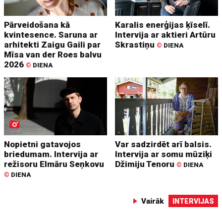
Pārveidošana kā
Karalis enerģijas ķīselī.
kvintesence. Saruna ar
Intervija ar aktieri Artūru
arhitekti Zaigu Gaili par
Skrastiņu
©
DIENA
Mīsa van der Roes balvu
2026
©
DIENA
Nopietni gatavojos
Var sadzirdēt arī balsis.
briedumam. Intervija ar
Intervija ar somu mūziķi
režisoru Elmāru Seņkovu
Džimiju Tenoru
©
DIENA
©
DIENA
Vairāk
INTERVIJAS