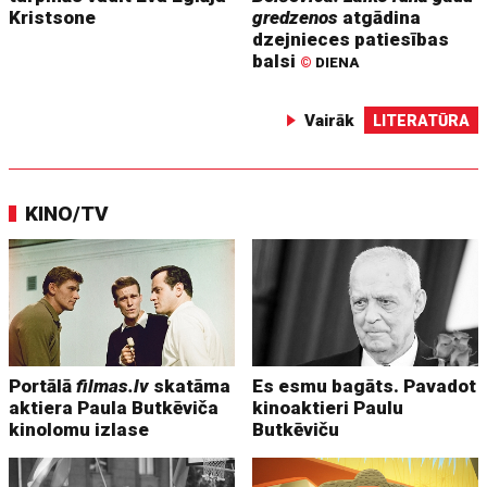
Kristsone
gredzenos
atgādina
dzejnieces patiesības
balsi
©
DIENA
Vairāk
LITERATŪRA
KINO/TV
Portālā
filmas.lv
skatāma
Es esmu bagāts. Pavadot
aktiera Paula Butkēviča
kinoaktieri Paulu
kinolomu izlase
Butkēviču