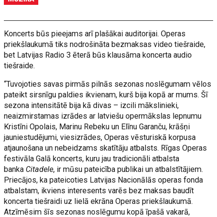
Koncerts būs pieejams arī plašākai auditorijai. Operas
priekšlaukumā tiks nodrošināta bezmaksas video tiešraide,
bet Latvijas Radio 3 ēterā būs klausāma koncerta audio
tiešraide.
“Tuvojoties savas pirmās pilnās sezonas noslēgumam vēlos
pateikt sirsnīgu paldies ikvienam, kurš bija kopā ar mums. Šī
sezona intensitātē bija kā divas – izcili mākslinieki,
neaizmirstamas izrādes ar latviešu opermākslas lepnumu
Kristīni Opolais, Marinu Rebeku un Elīnu Garanču, krāšņi
jauniestudējumi, viesizrādes, Operas vēsturiskā korpusa
atjaunošana un nebeidzams skatītāju atbalsts. Rīgas Operas
festivāla Galā koncerts, kuru jau tradicionāli atbalsta
banka
Citadele
, ir mūsu pateicība publikai un atbalstītājiem.
Priecājos, ka pateicoties Latvijas Nacionālās operas fonda
atbalstam, ikviens interesents varēs bez maksas baudīt
koncerta tiešraidi uz lielā ekrāna Operas priekšlaukumā.
Atzīmēsim šīs sezonas noslēgumu kopā īpašā vakarā,