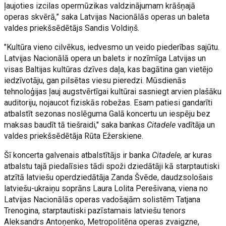
ļaujoties izcilas opermūzikas valdzinājumam krāšņajā
operas skvērā,” saka Latvijas Nacionālās operas un baleta
valdes priekšsēdētājs Sandis Voldiņš.
"Kultūra vieno cilvēkus, iedvesmo un veido piederības sajūtu.
Latvijas Nacionālā opera un balets ir nozīmīga Latvijas un
visas Baltijas kultūras dzīves daļa, kas bagātina gan vietējo
iedzīvotāju, gan pilsētas viesu pieredzi. Mūsdienās
tehnoloģijas ļauj augstvērtīgai kultūrai sasniegt arvien plašāku
auditoriju, nojaucot fiziskās robežas. Esam patiesi gandarīti
atbalstīt sezonas noslēguma Galā koncertu un iespēju bez
maksas baudīt tā tiešraidi," saka bankas
Citadele
vadītāja un
valdes priekšsēdētāja Rūta Ežerskiene.
Šī koncerta galvenais atbalstītājs ir banka
Citadele,
ar kuras
atbalstu tajā piedalīsies tādi spoži dziedātāji kā starptautiski
atzītā latviešu operdziedātāja Zanda Švēde, daudzsološais
latviešu-ukraiņu soprāns Laura Lolita Perešivana, viena no
Latvijas Nacionālās operas vadošajām solistēm Tatjana
Trenogina, starptautiski pazīstamais latviešu tenors
Aleksandrs Antoņenko, Metropolitēna operas zvaigzne,