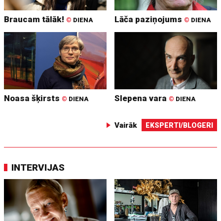
Braucam tālāk!
Lāča paziņojums
©
DIENA
©
DIENA
Noasa šķirsts
Slepena vara
©
DIENA
©
DIENA
Vairāk
EKSPERTI/BLOGERI
INTERVIJAS