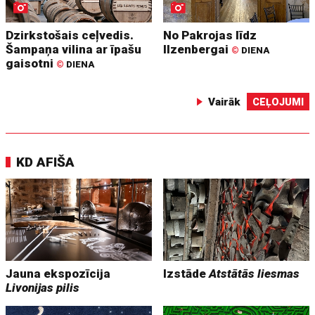
Dzirkstošais ceļvedis.
No Pakrojas līdz
Šampaņa vilina ar īpašu
Ilzenbergai
©
DIENA
gaisotni
©
DIENA
Vairāk
CEĻOJUMI
KD AFIŠA
Jauna ekspozīcija
Izstāde
Atstātās liesmas
Livonijas pilis