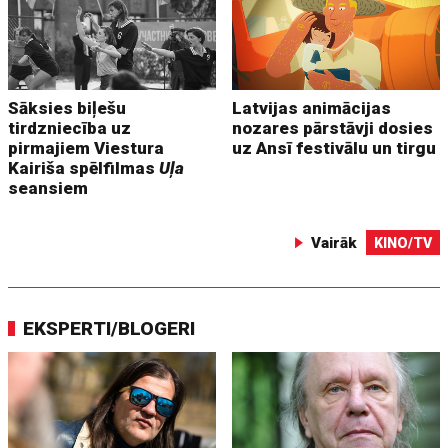
Sāksies biļešu
Latvijas animācijas
tirdzniecība uz
nozares pārstāvji dosies
pirmajiem Viestura
uz Ansī festivālu un tirgu
Kairiša spēlfilmas
Uļa
seansiem
Vairāk
KINO/TV
EKSPERTI/BLOGERI