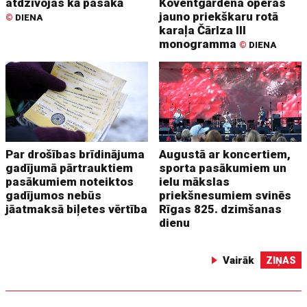
atdzīvojas kā pasakā
Koventgārdena operas
jauno priekškaru rotā
©
DIENA
karaļa Čārlza III
monogramma
©
DIENA
Par drošības brīdinājuma
Augustā ar koncertiem,
gadījumā pārtrauktiem
sporta pasākumiem un
pasākumiem noteiktos
ielu mākslas
gadījumos nebūs
priekšnesumiem svinēs
jāatmaksā biļetes vērtība
Rīgas 825. dzimšanas
dienu
Vairāk
ZIŅAS