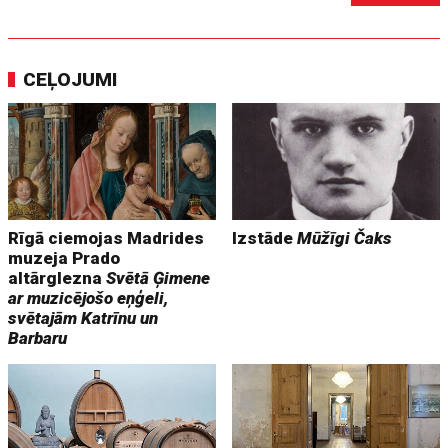
CEĻOJUMI
Rīgā ciemojas Madrides
Izstāde
Mūžīgi Čaks
muzeja Prado
altārglezna
Svētā Ģimene
ar muzicējošo eņģeli,
svētajām Katrīnu un
Barbaru