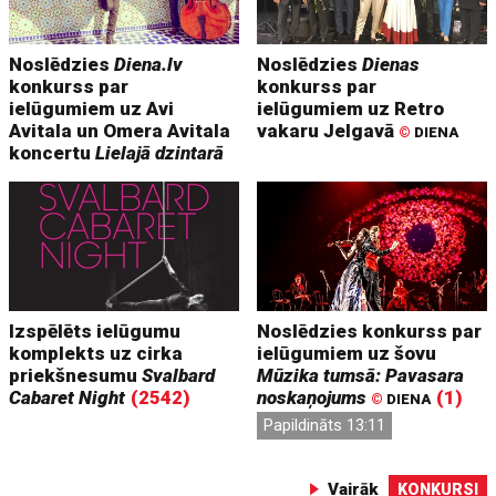
Noslēdzies
Diena.lv
Noslēdzies
Dienas
konkurss par
konkurss par
ielūgumiem uz Avi
ielūgumiem uz Retro
Avitala un Omera Avitala
vakaru Jelgavā
©
DIENA
koncertu
Lielajā dzintarā
Izspēlēts ielūgumu
Noslēdzies konkurss par
komplekts uz cirka
ielūgumiem uz šovu
priekšnesumu
Svalbard
Mūzika tumsā: Pavasara
Cabaret Night
(2542)
noskaņojums
(1)
©
DIENA
Papildināts 13:11
Vairāk
KONKURSI