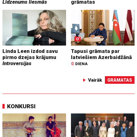
Līdzenums liesmās
grāmatas
Linda Leen izdod savu
Tapusi grāmata par
pirmo dzejas krājumu
latviešiem Azerbaidžānā
Introversijas
©
DIENA
Vairāk
GRĀMATAS
KONKURSI