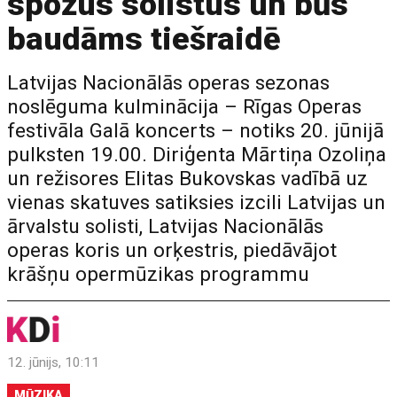
spožus solistus un būs
baudāms tiešraidē
Latvijas Nacionālās operas sezonas
noslēguma kulminācija – Rīgas Operas
festivāla Galā koncerts – notiks 20. jūnijā
pulksten 19.00. Diriģenta Mārtiņa Ozoliņa
un režisores Elitas Bukovskas vadībā uz
vienas skatuves satiksies izcili Latvijas un
ārvalstu solisti, Latvijas Nacionālās
operas koris un orķestris, piedāvājot
krāšņu opermūzikas programmu
12. jūnijs, 10:11
MŪZIKA