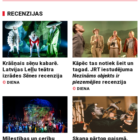
RECENZIJAS
Krāšņais sēņu kabarē.
Kāpēc tas notiek šeit un
Latvijas Leļļu teātra
tagad. JRT iestudējuma
izrādes
Sēnes
recenzija
Nezināms objekts ir
piezemējies
recenzija
©
DIENA
©
DIENA
Mīlestības un cerību
Skaņa pārtop gaismā.