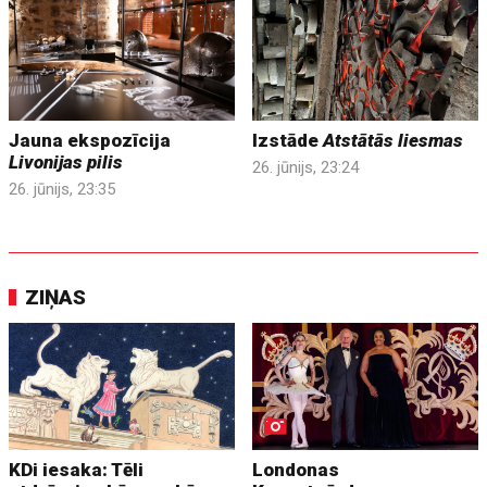
Jauna ekspozīcija
Izstāde
Atstātās liesmas
Livonijas pilis
26. jūnijs, 23:24
26. jūnijs, 23:35
ZIŅAS
KDi iesaka: Tēli
Londonas