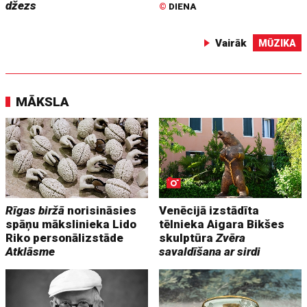
džezs
©
DIENA
Vairāk
MŪZIKA
MĀKSLA
Rīgas biržā
norisināsies
Venēcijā izstādīta
spāņu mākslinieka Lido
tēlnieka Aigara Bikšes
Riko personālizstāde
skulptūra
Zvēra
Atklāsme
savaldīšana ar sirdi