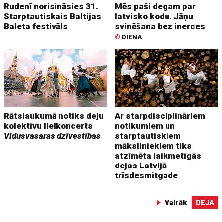
Rudenī norisināsies 31.
Mēs paši degam par
Starptautiskais Baltijas
latvisko kodu. Jāņu
Baleta festivāls
svinēšana bez inerces
©
DIENA
Rātslaukumā notiks deju
Ar starpdisciplināriem
kolektīvu lielkoncerts
notikumiem un
Vidusvasaras dzīvestības
starptautiskiem
māksliniekiem tiks
atzīmēta laikmetīgās
dejas Latvijā
trīsdesmitgade
Vairāk
DEJA