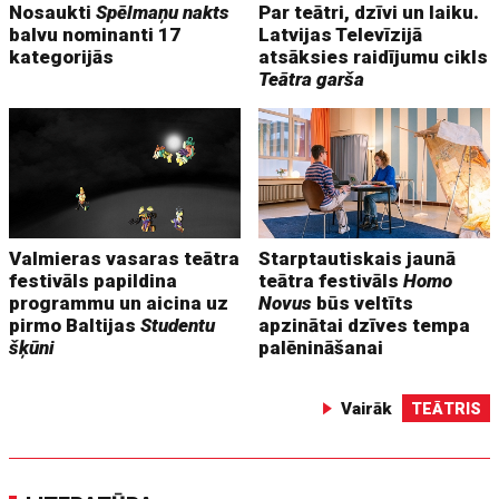
Nosaukti
Spēlmaņu nakts
Par teātri, dzīvi un laiku.
balvu nominanti 17
Latvijas Televīzijā
kategorijās
atsāksies raidījumu cikls
Teātra garša
Valmieras vasaras teātra
Starptautiskais jaunā
festivāls papildina
teātra festivāls
Homo
programmu un aicina uz
Novus
būs veltīts
pirmo Baltijas
Studentu
apzinātai dzīves tempa
šķūni
palēnināšanai
Vairāk
TEĀTRIS