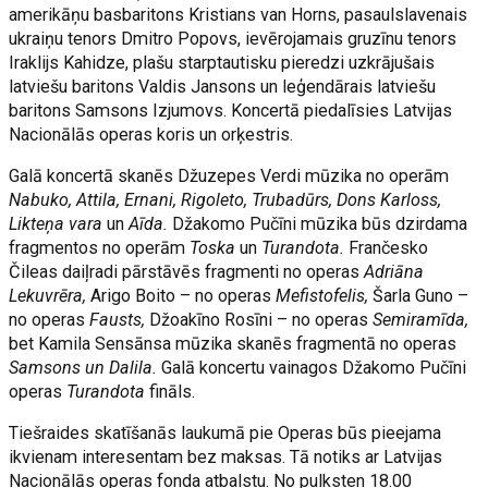
amerikāņu basbaritons Kristians van Horns, pasaulslavenais
ukraiņu tenors Dmitro Popovs, ievērojamais gruzīnu tenors
Iraklijs Kahidze, plašu starptautisku pieredzi uzkrājušais
latviešu baritons Valdis Jansons un leģendārais latviešu
baritons Samsons Izjumovs. Koncertā piedalīsies Latvijas
Nacionālās operas koris un orķestris.
Galā koncertā skanēs Džuzepes Verdi mūzika no operām
Nabuko, Attila, Ernani, Rigoleto, Trubadūrs, Dons Karloss,
Likteņa vara
un
Aīda.
Džakomo Pučīni mūzika būs dzirdama
fragmentos no operām
Toska
un
Turandota.
Frančesko
Čileas daiļradi pārstāvēs fragmenti no operas
Adriāna
Lekuvrēra,
Arigo Boito – no operas
Mefistofelis,
Šarla Guno –
no operas
Fausts,
Džoakīno Rosīni – no operas
Semiramīda,
bet Kamila Sensānsa mūzika skanēs fragmentā no operas
Samsons un Dalila.
Galā koncertu vainagos Džakomo Pučīni
operas
Turandota
fināls.
Tiešraides skatīšanās laukumā pie Operas būs pieejama
ikvienam interesentam bez maksas. Tā notiks ar Latvijas
Nacionālās operas fonda atbalstu. No pulksten 18.00