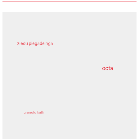
ziedu piegāde rīgā
meliorācijas darbi
octa
dziļurbums
kravu apdrošināšana
granulu katli
siltumsūknis