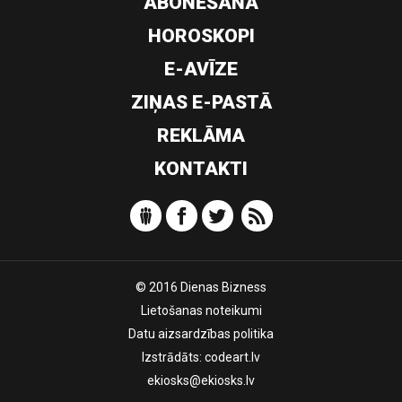
ABONĒŠANA
HOROSKOPI
E-AVĪZE
ZIŅAS E-PASTĀ
REKLĀMA
KONTAKTI
© 2016 Dienas Bizness
Lietošanas noteikumi
Datu aizsardzības politika
Izstrādāts:
codeart.lv
ekiosks@ekiosks.lv