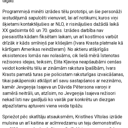
tagad.
Programmiņā minēti izrādes tēlu prototipi, un šie personāži
iestudējumā sapulcēti vienuviet, lai arī notikumi, kuros viņi
šķietami kontaktējušies ar NLO, ir risinājušies dažādā laikā
XX gadsimta 60. un 70. gados. Izrādes darbība nav
piesaistīta kādam fiksētam laikam, un arī kostīmos varbūt
drīzāk ir kāds smīniņš par klišejām (Ivara Krasta platmale kā
kārtīgam Amerikas reindžeram). No aktieru atšķirīgās
eksistences lomās nav nolasāms, cik lielā mērā īstenotas
režisores idejas, teiksim, Elita Kļaviņa neapšaubāmi cenšas
veidot konkrētu tēlu ar zināmām rakstura īpašībām, Ivars
Krasts pamatā turas pie policistam raksturīgas izvaicāšanas,
tikai pakāpeniski atklājot arī savu sastapšanos ar nezināmo,
kamēr Jevgeņija Isajeva un Dāvida Pētersona varoņi ir
samērā neitrāli, un, atzīsim, no Jevgeņija Isajeva režisori
nekad īsti nav gaidījuši ko vairāk par konkrētu un diezgan
atpazīstamu aptuveni viena veida tipāžu.
Spriežot pēc skatītāju atsauksmēm, Kristīnes Vītolas izrāde
mulsina un arī kaitina ar acīmredzamu un teju demonstratīvu