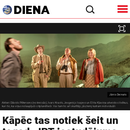
Jānis Deinats
Aktieri Dāvids Pētersons (no kreisās), Ivars Krasts, Jevgeņijs Isajevs un Elita Kļaviņa atveido cilvēkus,
kuri tic, ka viņus nolaupījuši citplanētieši. Vai tam tic arī skatītāji, jāizlemj katram individuāli
Kāpēc tas notiek šeit un