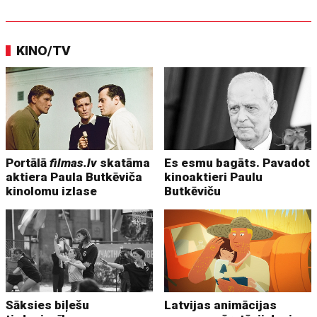
KINO/TV
Portālā
filmas.lv
skatāma
Es esmu bagāts. Pavadot
aktiera Paula Butkēviča
kinoaktieri Paulu
kinolomu izlase
Butkēviču
Sāksies biļešu
Latvijas animācijas