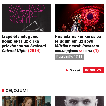
Izspēlēts ielūgumu
Noslēdzies konkurss par
komplekts uz cirka
ielūgumiem uz šovu
priekšnesumu
Svalbard
Mūzika tumsā: Pavasara
Cabaret Night
(2544)
noskaņojums
(1)
©
DIENA
Papildināts 13:11
Vairāk
KONKURSI
CEĻOJUMI