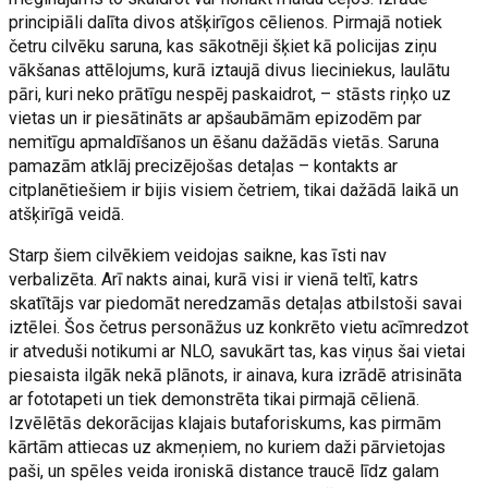
principiāli dalīta divos atšķirīgos cēlienos. Pirmajā notiek
četru cilvēku saruna, kas sākotnēji šķiet kā policijas ziņu
vākšanas attēlojums, kurā iztaujā divus lieciniekus, laulātu
pāri, kuri neko prātīgu nespēj paskaidrot, – stāsts riņķo uz
vietas un ir piesātināts ar apšaubāmām epizodēm par
nemitīgu apmaldīšanos un ēšanu dažādās vietās. Saruna
pamazām atklāj precizējošas detaļas – kontakts ar
citplanētiešiem ir bijis visiem četriem, tikai dažādā laikā un
atšķirīgā veidā.
Starp šiem cilvēkiem veidojas saikne, kas īsti nav
verbalizēta. Arī nakts ainai, kurā visi ir vienā teltī, katrs
skatītājs var piedomāt neredzamās detaļas atbilstoši savai
iztēlei. Šos četrus personāžus uz konkrēto vietu acīmredzot
ir atveduši notikumi ar NLO, savukārt tas, kas viņus šai vietai
piesaista ilgāk nekā plānots, ir ainava, kura izrādē atrisināta
ar fototapeti un tiek demonstrēta tikai pirmajā cēlienā.
Izvēlētās dekorācijas klajais butaforiskums, kas pirmām
kārtām attiecas uz akmeņiem, no kuriem daži pārvietojas
paši, un spēles veida ironiskā distance traucē līdz galam