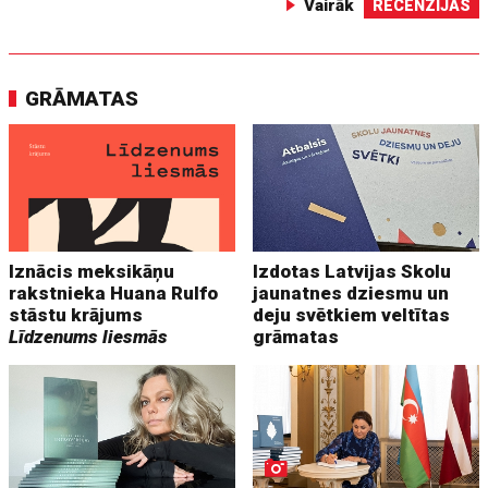
Vairāk
RECENZIJAS
GRĀMATAS
Iznācis meksikāņu
Izdotas Latvijas Skolu
rakstnieka Huana Rulfo
jaunatnes dziesmu un
stāstu krājums
deju svētkiem veltītas
Līdzenums liesmās
grāmatas