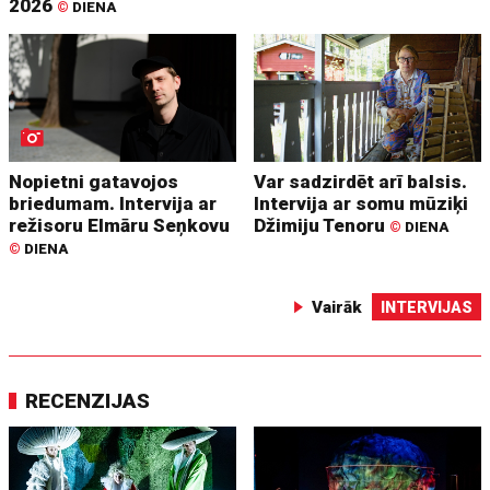
2026
©
DIENA
Nopietni gatavojos
Var sadzirdēt arī balsis.
briedumam. Intervija ar
Intervija ar somu mūziķi
režisoru Elmāru Seņkovu
Džimiju Tenoru
©
DIENA
©
DIENA
Vairāk
INTERVIJAS
RECENZIJAS