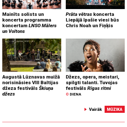
Mainīts solists un
Prāta vētras
koncerta
koncerta programma
Liepājā īpašie viesi būs
koncertam
LNSO Mālers
Chris Noah un Fiņķis
un Voltons
Augustā Lūznavas muižā
Džezs, opera, meistari,
norisināsies VIII Baltijas
spilgti talanti. Tuvojas
džeza festivāls
Škiuņa
festivāls
Rīgas ritmi
džezs
©
DIENA
Vairāk
MŪZIKA