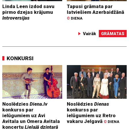
Linda Leen izdod savu
Tapusi grāmata par
pirmo dzejas krājumu
latviešiem Azerbaidžānā
Introversijas
©
DIENA
Vairāk
GRĀMATAS
KONKURSI
Noslēdzies
Diena.lv
Noslēdzies
Dienas
konkurss par
konkurss par
ielūgumiem uz Avi
ielūgumiem uz Retro
Avitala un Omera Avitala
vakaru Jelgavā
©
DIENA
koncertu
Lielajā dzintarā