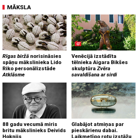
MĀKSLA
Rīgas biržā
norisināsies
Venēcijā izstādīta
spāņu mākslinieka Lido
tēlnieka Aigara Bikšes
Riko personālizstāde
skulptūra
Zvēra
Atklāsme
savaldīšana ar sirdi
88 gadu vecumā miris
Glabājot atmiņas par
britu mākslinieks Deivids
pieskārienu dabai.
Hoknijs
Laikmetīgo rotu izstāžu