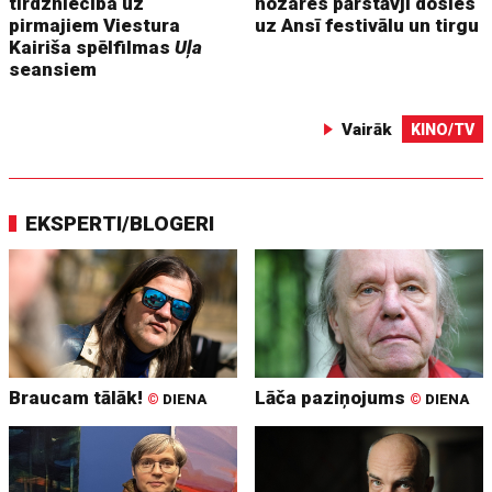
tirdzniecība uz
nozares pārstāvji dosies
pirmajiem Viestura
uz Ansī festivālu un tirgu
Kairiša spēlfilmas
Uļa
seansiem
Vairāk
KINO/TV
EKSPERTI/BLOGERI
Braucam tālāk!
Lāča paziņojums
©
DIENA
©
DIENA