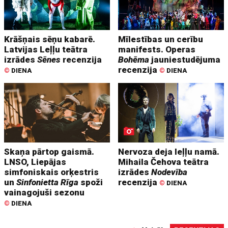
Krāšņais sēņu kabarē.
Mīlestības un cerību
Latvijas Leļļu teātra
manifests. Operas
izrādes
Sēnes
recenzija
Bohēma
jauniestudējuma
recenzija
©
DIENA
©
DIENA
Skaņa pārtop gaismā.
Nervoza deja leļļu namā.
LNSO, Liepājas
Mihaila Čehova teātra
simfoniskais orķestris
izrādes
Nodevība
un
Sinfonietta Rīga
spoži
recenzija
©
DIENA
vainagojuši sezonu
©
DIENA