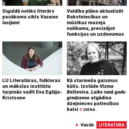
Siguldā notiks literārs
Valdība plāno aktualizēt
pasākumu cikls
Vasaras
Rakstniecības un
lasījumi
mūzikas muzeja
nolikumu, precizējot
funkcijas un uzdevumus
LU Literatūras, folkloras
Kā starmeša gaismas
un mākslas institūtu
kūlis. Izstāde
Vizma
turpinās vadīt Eva Eglāja-
Belševica. Laiks runā gadu
Kristsone
gredzenos
atgādina
dzejnieces patiesības
balsi
©
DIENA
Vairāk
LITERATŪRA