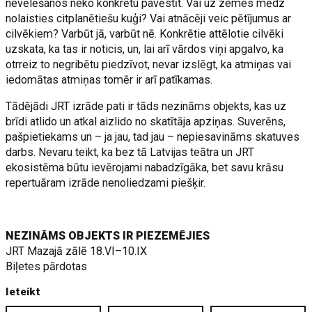
nevēlēšanos neko konkrētu pavēstīt. Vai uz zemes mēdz
nolaisties citplanētiešu kuģi? Vai atnācēji veic pētījumus ar
cilvēkiem? Varbūt jā, varbūt nē. Konkrētie attēlotie cilvēki
uzskata, ka tas ir noticis, un, lai arī vārdos viņi apgalvo, ka
otrreiz to negribētu piedzīvot, nevar izslēgt, ka atmiņas vai
iedomātas atmiņas tomēr ir arī patīkamas.
Tādējādi JRT izrāde pati ir tāds nezināms objekts, kas uz
brīdi atlido un atkal aizlido no skatītāja apziņas. Suverēns,
pašpietiekams un – ja jau, tad jau – nepiesavināms skatuves
darbs. Nevaru teikt, ka bez tā Latvijas teātra un JRT
ekosistēma būtu ievērojami nabadzīgāka, bet savu krāsu
repertuāram izrāde nenoliedzami piešķir.
NEZINĀMS OBJEKTS IR PIEZEMĒJIES
JRT Mazajā zālē 18.VI–10.IX
Biļetes pārdotas
Ieteikt