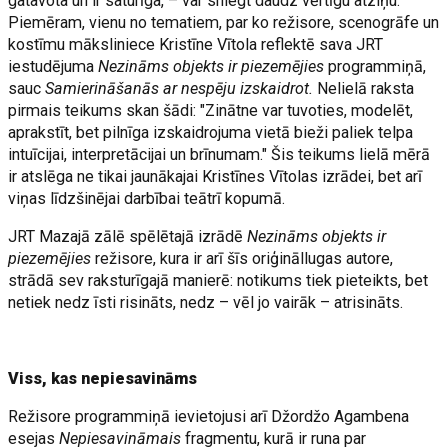
gatavota un ir saturīga, – var sniegt daudz vērtīgu atziņu.
Piemēram, vienu no tematiem, par ko režisore, scenogrāfe un
kostīmu māksliniece Kristīne Vītola reflektē sava JRT
iestudējuma
Nezināms objekts ir piezemējies
programmiņā,
sauc
Samierināšanās ar nespēju izskaidrot.
Nelielā raksta
pirmais teikums skan šādi: "Zinātne var tuvoties, modelēt,
aprakstīt, bet pilnīga izskaidrojuma vietā bieži paliek telpa
intuīcijai, interpretācijai un brīnumam." Šis teikums lielā mērā
ir atslēga ne tikai jaunākajai Kristīnes Vītolas izrādei, bet arī
viņas līdzšinējai darbībai teātrī kopumā.
JRT Mazajā zālē spēlētajā izrādē
Nezināms objekts ir
piezemējies
režisore, kura ir arī šīs oriģināllugas autore,
strādā sev raksturīgajā manierē: notikums tiek pieteikts, bet
netiek nedz īsti risināts, nedz – vēl jo vairāk – atrisināts.
Viss, kas nepiesavināms
Režisore programmiņā ievietojusi arī Džordžo Agambena
esejas
Nepiesavināmais
fragmentu, kurā ir runa par