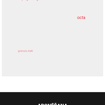
meliorācijas darbi
octa
dziļurbums
kravu apdrošināšana
granulu katli
siltumsūknis