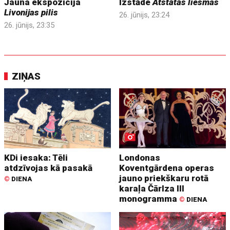
Jauna ekspozīcija
Izstāde
Atstātās liesmas
Livonijas pilis
26. jūnijs, 23:24
26. jūnijs, 23:35
ZIŅAS
KDi iesaka: Tēli
Londonas
atdzīvojas kā pasakā
Koventgārdena operas
jauno priekškaru rotā
©
DIENA
karaļa Čārlza III
monogramma
©
DIENA