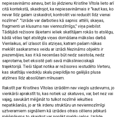
nepiesavināmo ainavu, bet šo jēdzienu Kristīne Vītola lieto arī
citā kontekstā, skaidrojot, ka nepiesavināmais ir "kaut kas, ko
nevar līdz galam izskaidrot, kontrolēt vai reducēt līdz vienai
nozīmei". "Izrāde var darboties kā sapnis: attēli, skaņas,
fragmenti un klusums nav viennozīmīgs," viņa piebilst.
Tādējādi režisore šķietami ieliek skatītājam rokās to atslēgu,
kādā vēlas tapt atslēgta viņas domāšana mākslas darbā.
Vienlaikus, arī izlasot šīs atziņas, katram pašam nākas
meklēt saskarsmes veidu ar izrādi
Nezināms objekts ir
piezemējies,
kas it kā necenšas būt nedz saistoša, nedz
saprotama, bet eksistē pati savā mākslinieciskajā
trajektorijā. Tieši tāpat notika ar režisores iestudēto
Verteru,
kas skatītāju viedokļu skalu piepildīja no galējās plusa
atzīmes līdz absolūtam mīnusam.
Rakstīt par Kristīnes Vītolas izrādēm nav viegls uzdevums, jo
vienkārši aprakstīt to, kas notiek uz skatuves, var, bet nez vai
vajag, savukārt mēģināt to tulkot nozīmē iekulties
nepatikšanās, jo ar tik irdenu struktūru un neviennozīmīgi
uztveramiem signāliem kā izrādes otrais cēliens jebkurš
mēģinājums to skaidrot var nonākt maldu ceļos. Izrāde