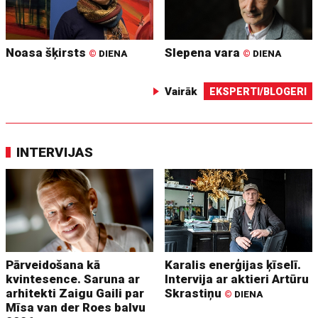
Noasa šķirsts
Slepena vara
©
DIENA
©
DIENA
Vairāk
EKSPERTI/BLOGERI
INTERVIJAS
Pārveidošana kā
Karalis enerģijas ķīselī.
kvintesence. Saruna ar
Intervija ar aktieri Artūru
arhitekti Zaigu Gaili par
Skrastiņu
©
DIENA
Mīsa van der Roes balvu