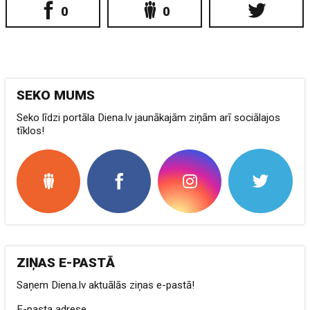
0
0
SEKO MUMS
Seko līdzi portāla Diena.lv jaunākajām ziņām arī sociālajos
tīklos!
ZIŅAS E-PASTĀ
Saņem Diena.lv aktuālās ziņas e-pastā!
E-pasta adrese