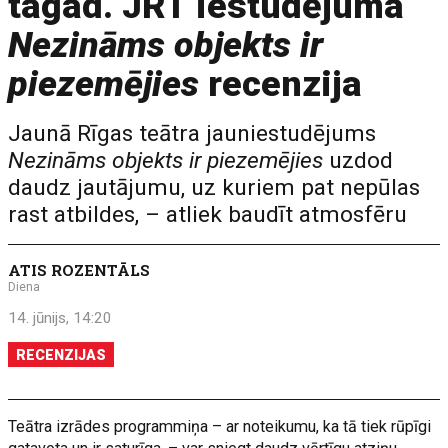
tagad. JRT iestudējuma
Nezināms objekts ir
piezemējies
recenzija
Jaunā Rīgas teātra jauniestudējums
Nezināms objekts ir piezemējies
uzdod
daudz jautājumu, uz kuriem pat nepūlas
rast atbildes, – atliek baudīt atmosfēru
ATIS ROZENTĀLS
Diena
14. jūnijs, 14:20
RECENZIJAS
Teātra izrādes programmiņa – ar noteikumu, ka tā tiek rūpīgi