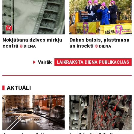
Nokļūšana dzīves mirkļu
Dabas balsis, plastmasa
centrā
un insekti
©
DIENA
©
DIENA
Vairāk
LAIKRAKSTA DIENA PUBLIKĀCIJAS
AKTUĀLI