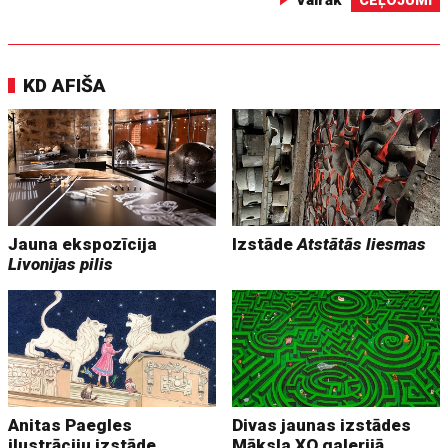
Vairāk
CEĻOJUMI
KD AFIŠA
Jauna ekspozīcija
Izstāde
Atstātās liesmas
Livonijas pilis
Anitas Paegles
Divas jaunas izstādes
ilustrāciju izstāde
Māksla XO galerijā