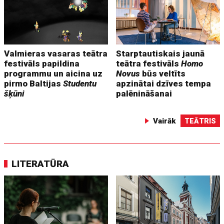
Valmieras vasaras teātra
Starptautiskais jaunā
festivāls papildina
teātra festivāls
Homo
programmu un aicina uz
Novus
būs veltīts
pirmo Baltijas
Studentu
apzinātai dzīves tempa
šķūni
palēnināšanai
Vairāk
TEĀTRIS
LITERATŪRA