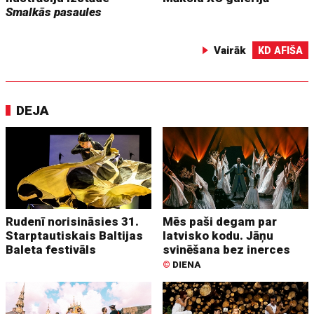
Smalkās pasaules
Vairāk
KD AFIŠA
DEJA
Rudenī norisināsies 31.
Mēs paši degam par
Starptautiskais Baltijas
latvisko kodu. Jāņu
Baleta festivāls
svinēšana bez inerces
©
DIENA