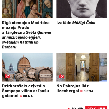
Rīgā ciemojas Madrides
Izstāde
Mūžīgi Čaks
muzeja Prado
altārglezna
Svētā Ģimene
ar muzicējošo eņģeli,
svētajām Katrīnu un
Barbaru
Dzirkstošais ceļvedis.
No Pakrojas līdz
Šampaņa vilina ar īpašu
Ilzenbergai
©
DIENA
gaisotni
©
DIENA