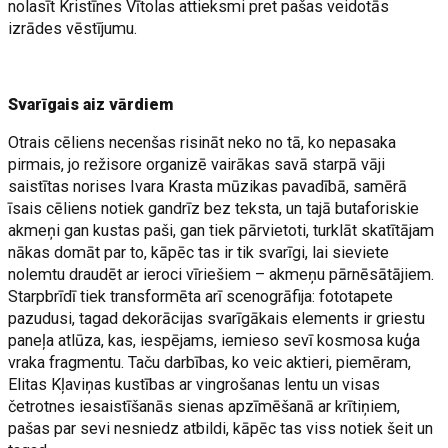
nolasīt Kristīnes Vītolas attieksmi pret pašas veidotās
izrādes vēstījumu.
Svarīgais aiz vārdiem
Otrais cēliens necenšas risināt neko no tā, ko nepasaka
pirmais, jo režisore organizē vairākas savā starpā vāji
saistītas norises Ivara Krasta mūzikas pavadībā, samērā
īsais cēliens notiek gandrīz bez teksta, un tajā butaforiskie
akmeņi gan kustas paši, gan tiek pārvietoti, turklāt skatītājam
nākas domāt par to, kāpēc tas ir tik svarīgi, lai sieviete
nolemtu draudēt ar ieroci vīriešiem – akmeņu pārnēsātājiem.
Starpbrīdī tiek transformēta arī scenogrāfija: fototapete
pazudusi, tagad dekorācijas svarīgākais elements ir griestu
paneļa atlūza, kas, iespējams, iemieso sevī kosmosa kuģa
vraka fragmentu. Taču darbības, ko veic aktieri, piemēram,
Elitas Kļaviņas kustības ar vingrošanas lentu un visas
četrotnes iesaistīšanās sienas apzīmēšanā ar krītiņiem,
pašas par sevi nesniedz atbildi, kāpēc tas viss notiek šeit un