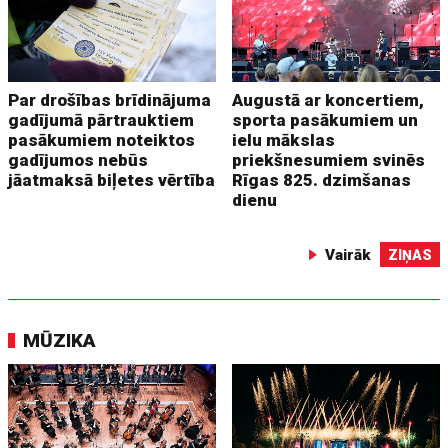
Par drošības brīdinājuma
Augustā ar koncertiem,
gadījumā pārtrauktiem
sporta pasākumiem un
pasākumiem noteiktos
ielu mākslas
gadījumos nebūs
priekšnesumiem svinēs
jāatmaksā biļetes vērtība
Rīgas 825. dzimšanas
dienu
Vairāk
ZIŅAS
MŪZIKA