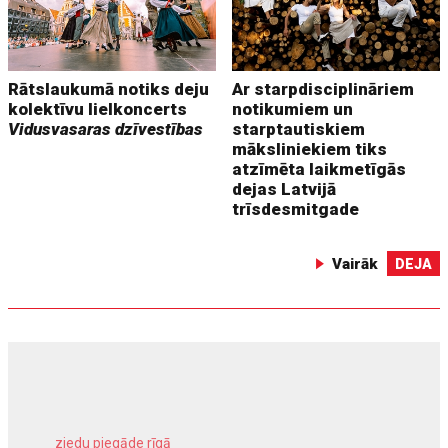
Rātslaukumā notiks deju
Ar starpdisciplināriem
kolektīvu lielkoncerts
notikumiem un
Vidusvasaras dzīvestības
starptautiskiem
māksliniekiem tiks
atzīmēta laikmetīgās
dejas Latvijā
trīsdesmitgade
Vairāk
DEJA
ziedu piegāde rīgā