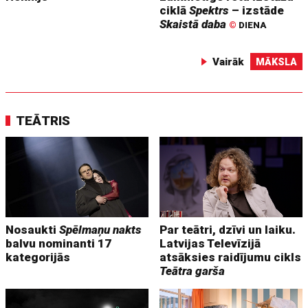
ciklā
Spektrs
– izstāde
Skaistā daba
©
DIENA
Vairāk
MĀKSLA
TEĀTRIS
Nosaukti
Spēlmaņu nakts
Par teātri, dzīvi un laiku.
balvu nominanti 17
Latvijas Televīzijā
kategorijās
atsāksies raidījumu cikls
Teātra garša