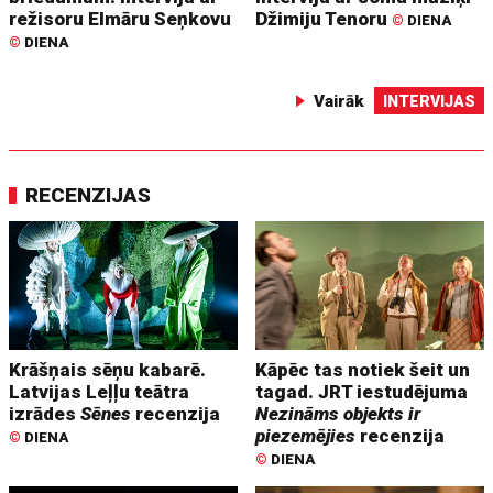
režisoru Elmāru Seņkovu
Džimiju Tenoru
©
DIENA
©
DIENA
Vairāk
INTERVIJAS
RECENZIJAS
Krāšņais sēņu kabarē.
Kāpēc tas notiek šeit un
Latvijas Leļļu teātra
tagad. JRT iestudējuma
izrādes
Sēnes
recenzija
Nezināms objekts ir
piezemējies
recenzija
©
DIENA
©
DIENA