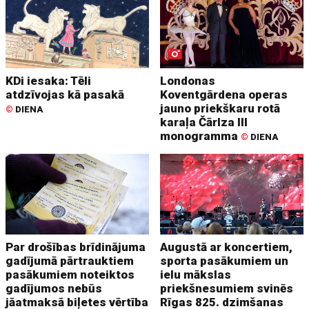
KDi iesaka: Tēli
Londonas
atdzīvojas kā pasakā
Koventgārdena operas
jauno priekškaru rotā
©
DIENA
karaļa Čārlza III
monogramma
©
DIENA
Par drošības brīdinājuma
Augustā ar koncertiem,
gadījumā pārtrauktiem
sporta pasākumiem un
pasākumiem noteiktos
ielu mākslas
gadījumos nebūs
priekšnesumiem svinēs
jāatmaksā biļetes vērtība
Rīgas 825. dzimšanas