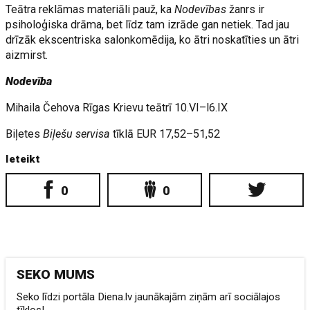
Teātra reklāmas materiāli pauž, ka
Nodevības
žanrs ir
psiholoģiska drāma, bet līdz tam izrāde gan netiek. Tad jau
drīzāk ekscentriska salonkomēdija, ko ātri noskatīties un ātri
aizmirst.
Nodevība
Mihaila Čehova Rīgas Krievu teātrī 10.VI–l6.IX
Biļetes
Biļešu servisa
tīklā EUR 17,52–51,52
Ieteikt
0
0
SEKO MUMS
Seko līdzi portāla Diena.lv jaunākajām ziņām arī sociālajos
tīklos!