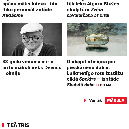
spāņu mākslinieka Lido
tēlnieka Aigara Bikšes
Riko personālizstāde
skulptūra
Zvēra
Atklāsme
savaldīšana ar sirdi
88 gadu vecumā miris
Glabājot atmiņas par
britu mākslinieks Deivids
pieskārienu dabai.
Hoknijs
Laikmetīgo rotu izstāžu
ciklā
Spektrs
– izstāde
Skaistā daba
©
DIENA
Vairāk
MĀKSLA
TEĀTRIS