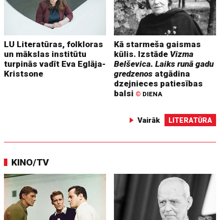
LU Literatūras, folkloras
Kā starmeša gaismas
un mākslas institūtu
kūlis. Izstāde
Vizma
turpinās vadīt Eva Eglāja-
Belševica. Laiks runā gadu
Kristsone
gredzenos
atgādina
dzejnieces patiesības
balsi
©
DIENA
Vairāk
LITERATŪRA
KINO/TV