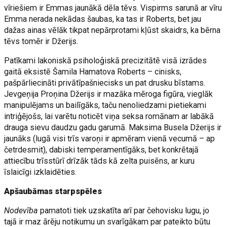
vīriešiem ir Emmas jaunākā dēla tēvs. Vispirms sarunā ar vīru
Emma nerada nekādas šaubas, ka tas ir Roberts, bet jau
dažas ainas vēlāk tikpat nepārprotami kļūst skaidrs, ka bērna
tēvs tomēr ir Džerijs.
Patīkami lakoniskā psiholoģiskā precizitātē visā izrādes
gaitā eksistē Šamila Hamatova Roberts – cinisks,
pašpārliecināti privātīpašniecisks un pat drusku bīstams.
Jevgeņija Proņina Džerijs ir mazāka mēroga figūra, vieglāk
manipulējams un bailīgāks, taču nenoliedzami pietiekami
intriģējošs, lai varētu noticēt viņa seksa romānam ar labākā
drauga sievu daudzu gadu garumā. Maksima Busela Džerijs ir
jaunāks (lugā visi trīs varoņi ir apmēram vienā vecumā – ap
četrdesmit), dabiski temperamentīgāks, bet konkrētajā
attiecību trīsstūrī drīzāk tāds kā zelta puisēns, ar kuru
īslaicīgi izklaidēties.
Apšaubāmas starpspēles
Nodevība
pamatoti tiek uzskatīta arī par čehovisku lugu, jo
tajā ir maz ārēju notikumu un svarīgākam par pateikto būtu