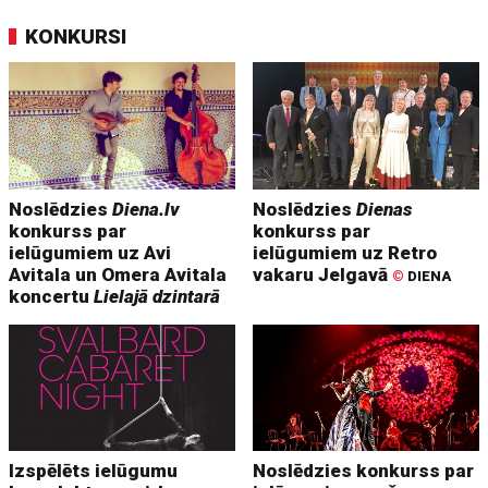
KONKURSI
Noslēdzies
Diena.lv
Noslēdzies
Dienas
konkurss par
konkurss par
ielūgumiem uz Avi
ielūgumiem uz Retro
Avitala un Omera Avitala
vakaru Jelgavā
©
DIENA
koncertu
Lielajā dzintarā
Izspēlēts ielūgumu
Noslēdzies konkurss par