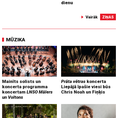
dienu
Vairāk
ZIŅAS
MŪZIKA
Mainīts solists un
Prāta vētras
koncerta
koncerta programma
Liepājā īpašie viesi būs
koncertam
LNSO Mālers
Chris Noah un Fiņķis
un Voltons