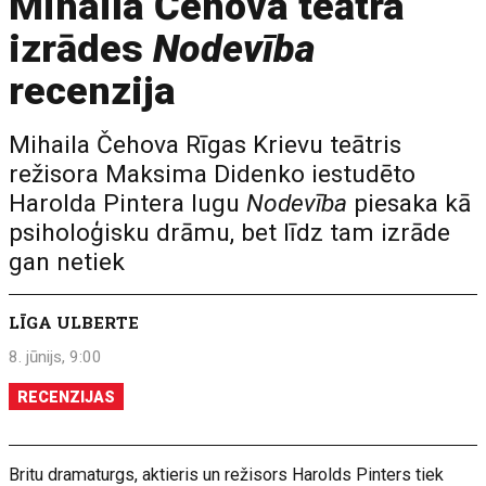
Mihaila Čehova teātra
izrādes
Nodevība
recenzija
Mihaila Čehova Rīgas Krievu teātris
režisora Maksima Didenko iestudēto
Harolda Pintera lugu
Nodevība
piesaka kā
psiholoģisku drāmu, bet līdz tam izrāde
gan netiek
LĪGA ULBERTE
8. jūnijs, 9:00
RECENZIJAS
Britu dramaturgs, aktieris un režisors Harolds Pinters tiek