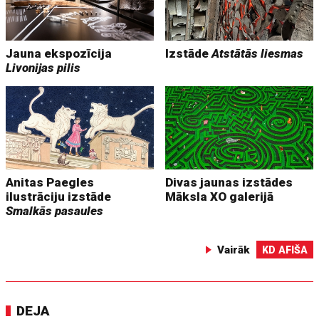
Jauna ekspozīcija
Izstāde
Atstātās liesmas
Livonijas pilis
Anitas Paegles
Divas jaunas izstādes
ilustrāciju izstāde
Māksla XO galerijā
Smalkās pasaules
Vairāk
KD AFIŠA
DEJA