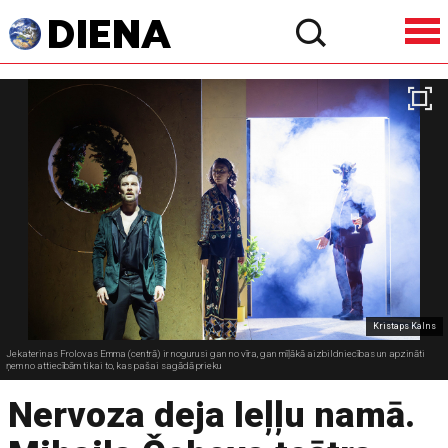
Kristaps Kalns
Jekaterinas Frolovas Emma (centrā) ir nogurusi gan no vīra, gan mīļākā aizbildniecības un apzināti
ņem no attiecībām tikai to, kas pašai sagādā prieku
Nervoza deja leļļu namā.