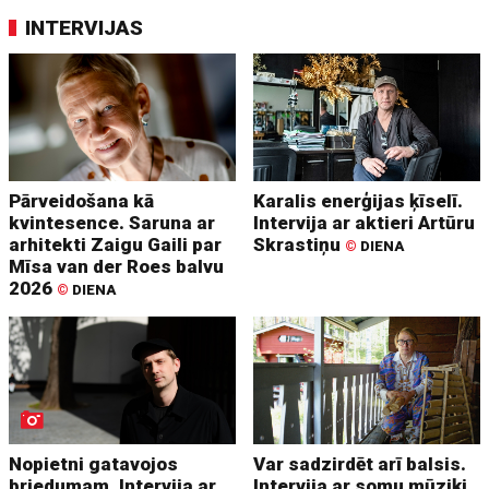
INTERVIJAS
Pārveidošana kā
Karalis enerģijas ķīselī.
kvintesence. Saruna ar
Intervija ar aktieri Artūru
arhitekti Zaigu Gaili par
Skrastiņu
©
DIENA
Mīsa van der Roes balvu
2026
©
DIENA
Nopietni gatavojos
Var sadzirdēt arī balsis.
briedumam. Intervija ar
Intervija ar somu mūziķi