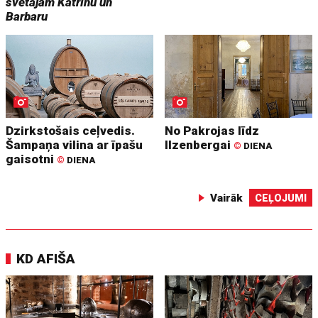
svētajām Katrīnu un
Barbaru
Dzirkstošais ceļvedis.
No Pakrojas līdz
Šampaņa vilina ar īpašu
Ilzenbergai
©
DIENA
gaisotni
©
DIENA
Vairāk
CEĻOJUMI
KD AFIŠA