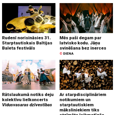
Rudenī norisināsies 31.
Mēs paši degam par
Starptautiskais Baltijas
latvisko kodu. Jāņu
Baleta festivāls
svinēšana bez inerces
©
DIENA
Rātslaukumā notiks deju
Ar starpdisciplināriem
kolektīvu lielkoncerts
notikumiem un
Vidusvasaras dzīvestības
starptautiskiem
māksliniekiem tiks
atzīmēta laikmetīgās