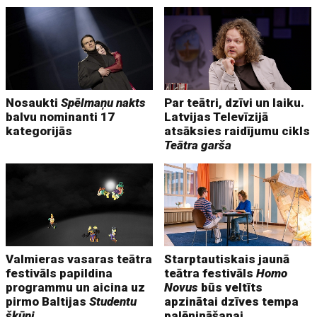
Nosaukti
Spēlmaņu nakts
Par teātri, dzīvi un laiku.
balvu nominanti 17
Latvijas Televīzijā
kategorijās
atsāksies raidījumu cikls
Teātra garša
Valmieras vasaras teātra
Starptautiskais jaunā
festivāls papildina
teātra festivāls
Homo
programmu un aicina uz
Novus
būs veltīts
pirmo Baltijas
Studentu
apzinātai dzīves tempa
šķūni
palēnināšanai