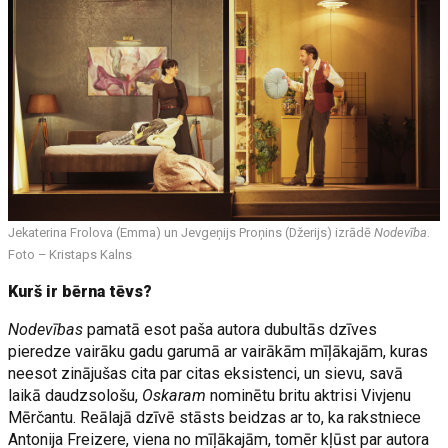
Jekaterina Frolova (Emma) un Jevgeņijs Proņins (Džerijs) izrādē
Nodevība
.
Foto – Kristaps Kalns
Kurš ir bērna tēvs?
Nodevības
pamatā esot paša autora dubultās dzīves
pieredze vairāku gadu garumā ar vairākām mīļākajām, kuras
neesot zinājušas cita par citas eksistenci, un sievu, savā
laikā daudzsološu,
Oskaram
nominētu britu aktrisi Vivjenu
Mērčantu. Reālajā dzīvē stāsts beidzas ar to, ka rakstniece
Antonija Freizere, viena no mīļākajām, tomēr kļūst par autora