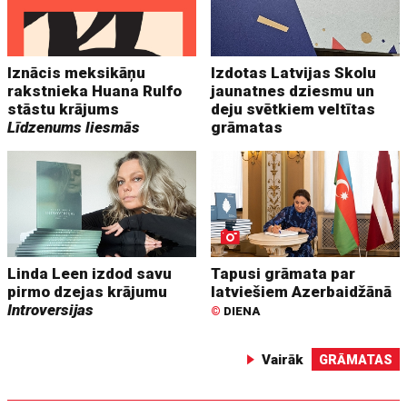
Iznācis meksikāņu
Izdotas Latvijas Skolu
rakstnieka Huana Rulfo
jaunatnes dziesmu un
stāstu krājums
deju svētkiem veltītas
Līdzenums liesmās
grāmatas
Linda Leen izdod savu
Tapusi grāmata par
pirmo dzejas krājumu
latviešiem Azerbaidžānā
Introversijas
©
DIENA
Vairāk
GRĀMATAS