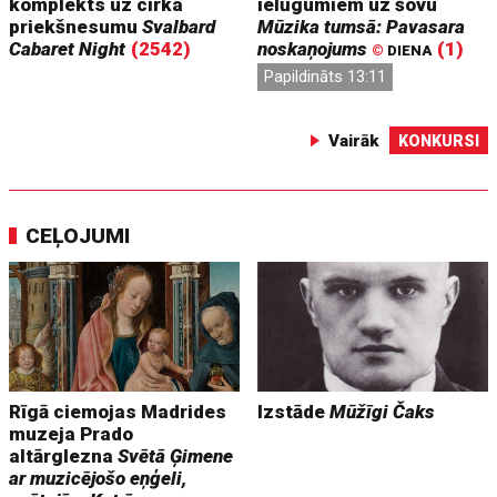
komplekts uz cirka
ielūgumiem uz šovu
priekšnesumu
Svalbard
Mūzika tumsā: Pavasara
Cabaret Night
(2542)
noskaņojums
(1)
©
DIENA
Papildināts 13:11
Vairāk
KONKURSI
CEĻOJUMI
Rīgā ciemojas Madrides
Izstāde
Mūžīgi Čaks
muzeja Prado
altārglezna
Svētā Ģimene
ar muzicējošo eņģeli,