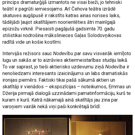
princips dramaturģijā izmantots ne visai bieži, jo tehniski
teātrī ir pagrūti iemiesojams. Arī Čehova teātra izrādē
skatuves augšpusē ir rakstīts katras ainas norises laiks,
tādējādi ļaujot skatītājiem noorientēties ātri mainīgajā
epizožu virknē. Piesaisti pagājušā gadsimta 70. gadu
stilistikai nodrošina mākslinieces Gaļas Solodovņikovas
radītā vide un košie kostīmi.
Intervijās režisors sauc
Nodevību
par savu visvairāk iemīļoto
lugu un sakās ar to aizrāvies aktiermeistarības studiju laikā.
To var saprast, jo tieši aktierisko uzdevumu ziņā
Nodevība
ir
nenoliedzami interesants izaicinājums un labs dramatiskās
ironijas piemērs. Faktiski tikai pašā sākumā aktieri un
skatītāji ir vienādos – ekspozīcijas – noteikumos, Emmas un
Džerija pirmajā dialogā uzzinādami pamatinformāciju, kurš te
kuram ir kurš. Katrā nākamajā ainā skatītājs jau zina par
varoņiem vairāk nekā viņi paši konkrētajā brīdī.