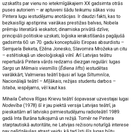
uzskatīts par vienu no ietekmīgākajiem XX gadsimta otrās
puses autoriem – ar aptuveni šādu teikumu sākas visu
Pintera lugu iestudējumu anotācijas. Ir daudzi fakti, kas to
bezkaislīgi apstiprina: vairākas prestižas balvas, Nobela
prēmiju literatūrā ieskaitot; dinamiska privātā dzīve;
principiāli politiskie uzskati; loģiska ierakstīšanās pagājušā
gadsimta 60. un 70. gadu konceptuālo Eiropas absurdistu –
Semjuela Beketa, Ežēna Jonesko, Slavomira Mrožeka un citu
– estētiskajā un ideoloģiskajā vilnī. Arī Latvijas teātru
repertuārā Pintera vārds redzams diezgan regulāri: lugas
Sargs
un
Mēmais viesmīlis
(
Ēdiena lifts
) iestudētas
vairākkārt, Valmieras teātrī bijusi arī luga
Siltumnīca
,
Nacionālajā teātrī –
Mīļākais
, režijas studentu darbos –
Istaba
, iespējams, vēl kaut kas.
Mihaila Čehova Rīgas Krievu teātrī šopavasar uzvestajai lugai
Nodevība
(1978) šī ir jau piektā versija Latvijas teātrī, ja
pieskaitām arī latvisko pirmiestudējumu radioteātrī 1989.
gadā Inta Burāna tulkojumā un režijā. Tomēr ne Pintera
starptautiskā autoritāte, ne Latvijas režisoru noturīgā interese
nav palīdzējušas atrast veidu, kā tad īsti šīs lugas būtu