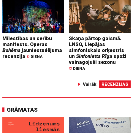
Mīlestības un cerību
Skaņa pārtop gaismā.
manifests. Operas
LNSO, Liepājas
Bohēma
jauniestudējuma
simfoniskais orķestris
recenzija
un
Sinfonietta Rīga
spoži
©
DIENA
vainagojuši sezonu
©
DIENA
Vairāk
RECENZIJAS
GRĀMATAS