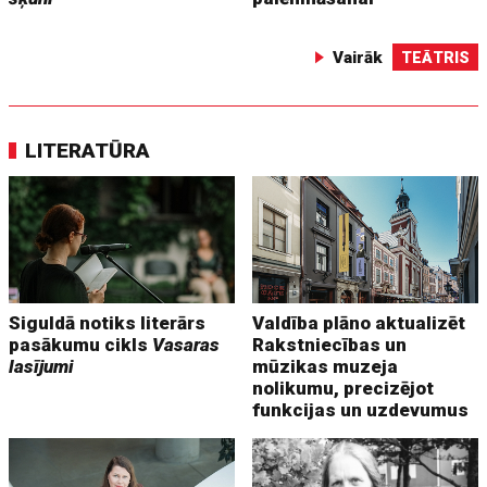
Vairāk
TEĀTRIS
LITERATŪRA
Siguldā notiks literārs
Valdība plāno aktualizēt
pasākumu cikls
Vasaras
Rakstniecības un
lasījumi
mūzikas muzeja
nolikumu, precizējot
funkcijas un uzdevumus