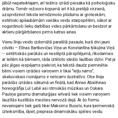
jābūt nepateiktajam, arī teātris izrādi piesaka kā psiholoģisku
drāmu. Tomēr režisors kopumā iet it kā pretējā virzienā,
uzspridzinot teksta iemidzinošo plūdumu ar groteskām,
estētiski apšaubāmām vairāku veidu starpspēlēm, sākot ar
nogurdinoši lieku darbības vides pārkārtošanu un beidzot ar
aktieru pārģērbšanos pirms katras ainas.
Vienu līniju veido izdomātā paralēlā pasaule, kurā divi jauni
cilvēki – Elīnas Bartkevičas Viņa un Konstantīna Ņikuļina Viņš
– sintētiskās parūkās un neslēptā pārspīlējumā, rīkodamies
ar lellēm kā bērniem, rāda iztēloto ideālo laulības dzīvi. Pat ja
pēc jēgas iespējams piekrist, ka tekstā daudz pieminētie
bērni visiem izrādes varoņiem ir tikai "leļļu nams",
skatuviskais risinājums ir neticami ilustratīvs. Otra līnija
parādās izrādes sākumā un finālā, kad Annas Abalihinas
horeogrāfija Luī Lebē asi ritmiskās mūzikas un Oskara
Pauliņa gaismu dramaturģijas ietvarā liek visiem varoņiem
lauzītās kustībās mesties nervozā dejā. Ar šo formu
nevainojami tiek galā tikai Maksims Busels, kura ķermeniskā
izteiksmība, šķiet, pieprasa dinamiskāku spēles veidu.