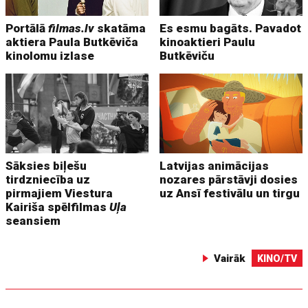
Portālā
filmas.lv
skatāma
Es esmu bagāts. Pavadot
aktiera Paula Butkēviča
kinoaktieri Paulu
kinolomu izlase
Butkēviču
Sāksies biļešu
Latvijas animācijas
tirdzniecība uz
nozares pārstāvji dosies
pirmajiem Viestura
uz Ansī festivālu un tirgu
Kairiša spēlfilmas
Uļa
seansiem
Vairāk
KINO/TV