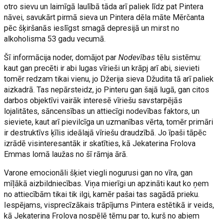
otro sievu un laimīgā laulībā tāda arī paliek līdz pat Pintera
nāvei, savukārt pirmā sieva un Pintera dēla māte Mērčanta
pēc šķiršanās ieslīgst smagā depresijā un mirst no
alkoholisma 53 gadu vecumā.
Šī informācija noder, domājot par
Nodevības
tēlu sistēmu:
kaut gan precēti ir abi lugas vīrieši un krāpj arī abi, sievieti
tomēr redzam tikai vienu, jo Džerija sieva Džudita tā arī paliek
aizkadrā. Tas nepārsteidz, jo Pinteru gan šajā lugā, gan citos
darbos objektīvi vairāk interesē vīriešu savstarpējās
lojalitātes, sāncensības un attiecīgi nodevības faktors, un
sieviete, kaut arī pievilcīga un uzmanības vērta, tomēr primāri
ir destruktīvs ķīlis ideālajā vīriešu draudzībā. Jo īpaši tāpēc
izrādē visinteresantāk ir skatīties, kā Jekaterina Frolova
Emmas lomā laužas no šī rāmja ārā.
Varone emocionāli šķiet viegli nogurusi gan no vīra, gan
mīļākā aizbildniecības. Viņa mierīgi un apzināti kaut ko ņem
no attiecībām tikai tik ilgi, kamēr pašai tas sagādā prieku.
Iespējams, visprecīzākais trāpījums Pintera estētikā ir veids,
kā Jekaterina Frolova nospēlē tēmu par to, kurš no abiem