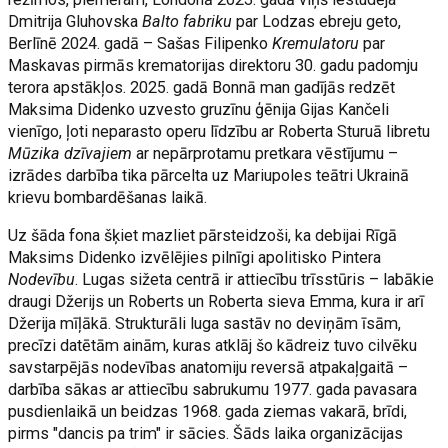
Dmitrija Gluhovska
Balto fabriku
par Lodzas ebreju geto,
Berlīnē 2024. gadā – Sašas Filipenko
Kremulatoru
par
Maskavas pirmās krematorijas direktoru 30. gadu padomju
terora apstākļos. 2025. gadā Bonnā man gadījās redzēt
Maksima Didenko uzvesto gruzīnu ģēnija Gijas Kančeli
vienīgo, ļoti neparasto operu līdzību ar Roberta Sturuā libretu
Mūzika dzīvajiem
ar nepārprotamu pretkara vēstījumu –
izrādes darbība tika pārcelta uz Mariupoles teātri Ukrainā
krievu bombardēšanas laikā.
Uz šāda fona šķiet mazliet pārsteidzoši, ka debijai Rīgā
Maksims Didenko izvēlējies pilnīgi apolitisko Pintera
Nodevību
. Lugas sižeta centrā ir attiecību trīsstūris – labākie
draugi Džerijs un Roberts un Roberta sieva Emma, kura ir arī
Džerija mīļākā. Strukturāli luga sastāv no deviņām īsām,
precīzi datētām ainām, kuras atklāj šo kādreiz tuvo cilvēku
savstarpējās nodevības anatomiju reversā atpakaļgaitā –
darbība sākas ar attiecību sabrukumu 1977. gada pavasara
pusdienlaikā un beidzas 1968. gada ziemas vakarā, brīdi,
pirms "dancis pa trim" ir sācies. Šāds laika organizācijas