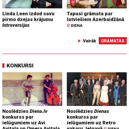
Linda Leen izdod savu
Tapusi grāmata par
pirmo dzejas krājumu
latviešiem Azerbaidžānā
Introversijas
©
DIENA
Vairāk
GRĀMATAS
KONKURSI
Noslēdzies
Diena.lv
Noslēdzies
Dienas
konkurss par
konkurss par
ielūgumiem uz Avi
ielūgumiem uz Retro
Avitala un Omera Avitala
vakaru Jelgavā
©
DIENA