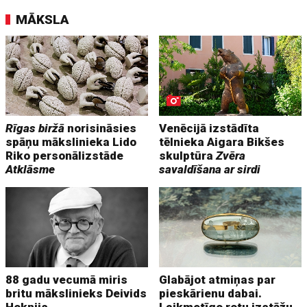
MĀKSLA
Rīgas biržā
norisināsies
Venēcijā izstādīta
spāņu mākslinieka Lido
tēlnieka Aigara Bikšes
Riko personālizstāde
skulptūra
Zvēra
Atklāsme
savaldīšana ar sirdi
88 gadu vecumā miris
Glabājot atmiņas par
britu mākslinieks Deivids
pieskārienu dabai.