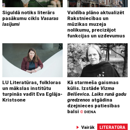
Siguldā notiks literārs
Valdība plāno aktualizēt
pasākumu cikls
Vasaras
Rakstniecības un
lasījumi
mūzikas muzeja
nolikumu, precizējot
funkcijas un uzdevumus
LU Literatūras, folkloras
Kā starmeša gaismas
un mākslas institūtu
kūlis. Izstāde
Vizma
turpinās vadīt Eva Eglāja-
Belševica. Laiks runā gadu
Kristsone
gredzenos
atgādina
dzejnieces patiesības
balsi
©
DIENA
Vairāk
LITERATŪRA