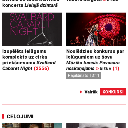
koncertu
Lielajā dzintarā
Izspēlēts ielūgumu
Noslēdzies konkurss par
komplekts uz cirka
ielūgumiem uz šovu
priekšnesumu
Svalbard
Mūzika tumsā: Pavasara
Cabaret Night
(2556)
noskaņojums
(1)
©
DIENA
Papildināts 13:11
Vairāk
KONKURSI
CEĻOJUMI