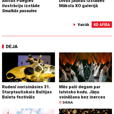
Anitas Paegles
Divas jaunas izstādes
ilustrāciju izstāde
Māksla XO galerijā
Smalkās pasaules
Vairāk
KD AFIŠA
DEJA
Rudenī norisināsies 31.
Mēs paši degam par
Starptautiskais Baltijas
latvisko kodu. Jāņu
Baleta festivāls
svinēšana bez inerces
©
DIENA