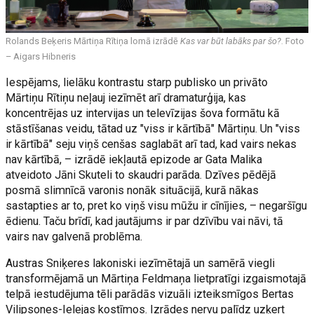
Rolands Beķeris Mārtiņa Rītiņa lomā izrādē
Kas var būt labāks par šo?
. Foto
– Aigars Hibneris
Iespējams, lielāku kontrastu starp publisko un privāto
Mārtiņu Rītiņu neļauj iezīmēt arī dramaturģija, kas
koncentrējas uz intervijas un televīzijas šova formātu kā
stāstīšanas veidu, tātad uz "viss ir kārtībā" Mārtiņu. Un "viss
ir kārtībā" seju viņš cenšas saglabāt arī tad, kad vairs nekas
nav kārtībā, – izrādē iekļautā epizode ar Gata Malika
atveidoto Jāni Skuteli to skaudri parāda. Dzīves pēdējā
posmā slimnīcā varonis nonāk situācijā, kurā nākas
sastapties ar to, pret ko viņš visu mūžu ir cīnījies, – negaršīgu
ēdienu. Taču brīdī, kad jautājums ir par dzīvību vai nāvi, tā
vairs nav galvenā problēma.
Austras Sniķeres lakoniski iezīmētajā un samērā viegli
transformējamā un Mārtiņa Feldmaņa lietpratīgi izgaismotajā
telpā iestudējuma tēli parādās vizuāli izteiksmīgos Bertas
Vilipsones-Ielejas kostīmos. Izrādes nervu palīdz uzķert