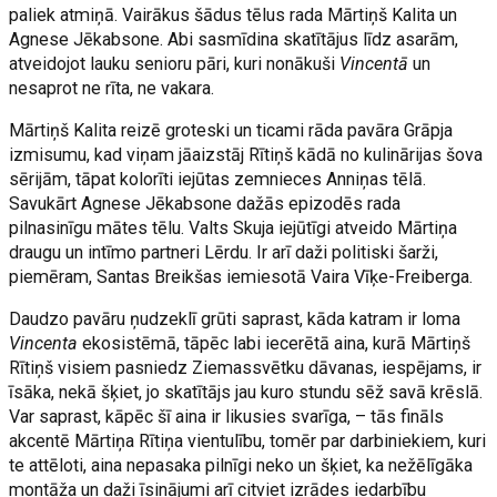
paliek atmiņā. Vairākus šādus tēlus rada Mārtiņš Kalita un
Agnese Jēkabsone. Abi sasmīdina skatītājus līdz asarām,
atveidojot lauku senioru pāri, kuri nonākuši
Vincentā
un
nesaprot ne rīta, ne vakara.
Mārtiņš Kalita reizē groteski un ticami rāda pavāra Grāpja
izmisumu, kad viņam jāaizstāj Rītiņš kādā no kulinārijas šova
sērijām, tāpat kolorīti iejūtas zemnieces Anniņas tēlā.
Savukārt Agnese Jēkabsone dažās epizodēs rada
pilnasinīgu mātes tēlu. Valts Skuja iejūtīgi atveido Mārtiņa
draugu un intīmo partneri Lērdu. Ir arī daži politiski šarži,
piemēram, Santas Breikšas iemiesotā Vaira Vīķe-Freiberga.
Daudzo pavāru ņudzeklī grūti saprast, kāda katram ir loma
Vincenta
ekosistēmā, tāpēc labi iecerētā aina, kurā Mārtiņš
Rītiņš visiem pasniedz Ziemassvētku dāvanas, iespējams, ir
īsāka, nekā šķiet, jo skatītājs jau kuro stundu sēž savā krēslā.
Var saprast, kāpēc šī aina ir likusies svarīga, – tās fināls
akcentē Mārtiņa Rītiņa vientulību, tomēr par darbiniekiem, kuri
te attēloti, aina nepasaka pilnīgi neko un šķiet, ka nežēlīgāka
montāža un daži īsinājumi arī citviet izrādes iedarbību