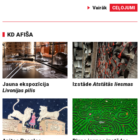
Vairāk
CEĻOJUMI
KD AFIŠA
Jauna ekspozīcija
Izstāde
Atstātās liesmas
Livonijas pilis