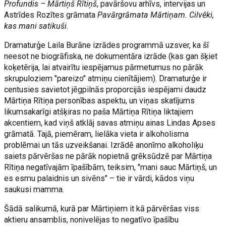
Profundis – Mārtiņš Rītiņš
, pavāršovu arhīvs, intervijas un
Astrīdes Rozītes grāmata
Pavārgrāmata Mārtiņam. Cilvēki,
kas mani satikuši
.
Dramaturģe Laila Burāne izrādes programmā uzsver, ka šī
neesot ne biogrāfiska, ne dokumentāra izrāde (kas gan šķiet
koķetērija, lai atvairītu iespējamus pārmetumus no pārāk
skrupuloziem "pareizo" atmiņu cienītājiem). Dramaturģe ir
centusies savietot jēgpilnās proporcijās iespējami daudz
Mārtiņa Rītiņa personības aspektu, un viņas skatījums
likumsakarīgi atšķiras no paša Mārtiņa Rītiņa liktajiem
akcentiem, kad viņš atklāj savas atmiņu ainas Lindas Apses
grāmatā. Tajā, piemēram, lielāka vieta ir alkoholisma
problēmai un tās uzveikšanai. Izrādē anonīmo alkoholiķu
saiets pārvēršas ne pārāk nopietnā grēksūdzē par Mārtiņa
Rītiņa negatīvajām īpašībām, teiksim, "mani sauc Mārtiņš, un
es esmu palaidnis un sivēns" – tie ir vārdi, kādos viņu
saukusi mamma.
Šādā salikumā, kurā par Mārtiņiem it kā pārvēršas viss
aktieru ansamblis, nonivelējas to negatīvo īpašību