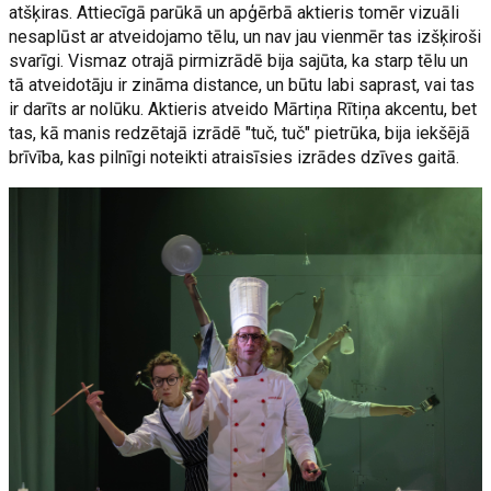
atšķiras. Attiecīgā parūkā un apģērbā aktieris tomēr vizuāli
nesaplūst ar atveidojamo tēlu, un nav jau vienmēr tas izšķiroši
svarīgi. Vismaz otrajā pirmizrādē bija sajūta, ka starp tēlu un
tā atveidotāju ir zināma distance, un būtu labi saprast, vai tas
ir darīts ar nolūku. Aktieris atveido Mārtiņa Rītiņa akcentu, bet
tas, kā manis redzētajā izrādē "tuč, tuč" pietrūka, bija iekšējā
brīvība, kas pilnīgi noteikti atraisīsies izrādes dzīves gaitā.