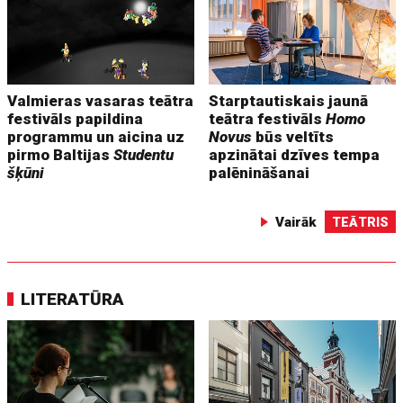
Valmieras vasaras teātra
Starptautiskais jaunā
festivāls papildina
teātra festivāls
Homo
programmu un aicina uz
Novus
būs veltīts
pirmo Baltijas
Studentu
apzinātai dzīves tempa
šķūni
palēnināšanai
Vairāk
TEĀTRIS
LITERATŪRA