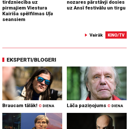
tirdzniecība uz
nozares pārstāvji dosies
pirmajiem Viestura
uz Ansī festivālu un tirgu
Kairiša spēlfilmas
Uļa
seansiem
Vairāk
KINO/TV
EKSPERTI/BLOGERI
Braucam tālāk!
Lāča paziņojums
©
DIENA
©
DIENA