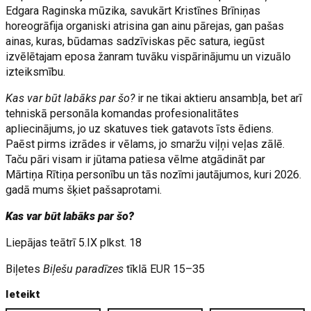
Edgara Raginska mūzika, savukārt Kristīnes Brīniņas
horeogrāfija organiski atrisina gan ainu pārejas, gan pašas
ainas, kuras, būdamas sadzīviskas pēc satura, iegūst
izvēlētajam eposa žanram tuvāku vispārinājumu un vizuālo
izteiksmību.
Kas var būt labāks par šo?
ir ne tikai aktieru ansambļa, bet arī
tehniskā personāla komandas profesionalitātes
apliecinājums, jo uz skatuves tiek gatavots īsts ēdiens.
Paēst pirms izrādes ir vēlams, jo smaržu viļņi veļas zālē.
Taču pāri visam ir jūtama patiesa vēlme atgādināt par
Mārtiņa Rītiņa personību un tās nozīmi jautājumos, kuri 2026.
gadā mums šķiet pašsaprotami.
Kas var būt labāks par šo?
Liepājas teātrī 5.IX plkst. 18
Biļetes
Biļešu paradīzes
tīklā EUR 15–35
Ieteikt