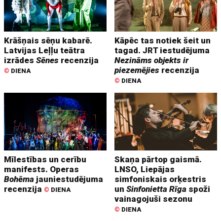
Krāšņais sēņu kabarē.
Kāpēc tas notiek šeit un
Latvijas Leļļu teātra
tagad. JRT iestudējuma
izrādes
Sēnes
recenzija
Nezināms objekts ir
piezemējies
recenzija
©
DIENA
©
DIENA
Mīlestības un cerību
Skaņa pārtop gaismā.
manifests. Operas
LNSO, Liepājas
Bohēma
jauniestudējuma
simfoniskais orķestris
recenzija
un
Sinfonietta Rīga
spoži
©
DIENA
vainagojuši sezonu
©
DIENA