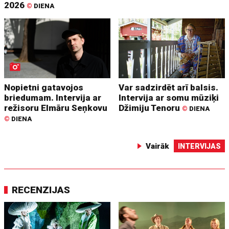
2026
©
DIENA
Nopietni gatavojos
Var sadzirdēt arī balsis.
briedumam. Intervija ar
Intervija ar somu mūziķi
režisoru Elmāru Seņkovu
Džimiju Tenoru
©
DIENA
©
DIENA
Vairāk
INTERVIJAS
RECENZIJAS