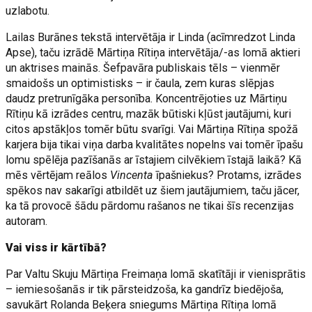
uzlabotu.
Lailas Burānes tekstā intervētāja ir Linda (acīmredzot Linda
Apse), taču izrādē Mārtiņa Rītiņa intervētāja/-as lomā aktieri
un aktrises mainās. Šefpavāra publiskais tēls – vienmēr
smaidošs un optimistisks – ir čaula, zem kuras slēpjas
daudz pretrunīgāka personība. Koncentrējoties uz Mārtiņu
Rītiņu kā izrādes centru, mazāk būtiski kļūst jautājumi, kuri
citos apstākļos tomēr būtu svarīgi. Vai Mārtiņa Rītiņa spožā
karjera bija tikai viņa darba kvalitātes nopelns vai tomēr īpašu
lomu spēlēja pazīšanās ar īstajiem cilvēkiem īstajā laikā? Kā
mēs vērtējam reālos
Vincenta
īpašniekus? Protams, izrādes
spēkos nav sakarīgi atbildēt uz šiem jautājumiem, taču jācer,
ka tā provocē šādu pārdomu rašanos ne tikai šīs recenzijas
autoram.
Vai viss ir kārtībā?
Par Valtu Skuju Mārtiņa Freimaņa lomā skatītāji ir vienisprātis
– iemiesošanās ir tik pārsteidzoša, ka gandrīz biedējoša,
savukārt Rolanda Beķera sniegums Mārtiņa Rītiņa lomā