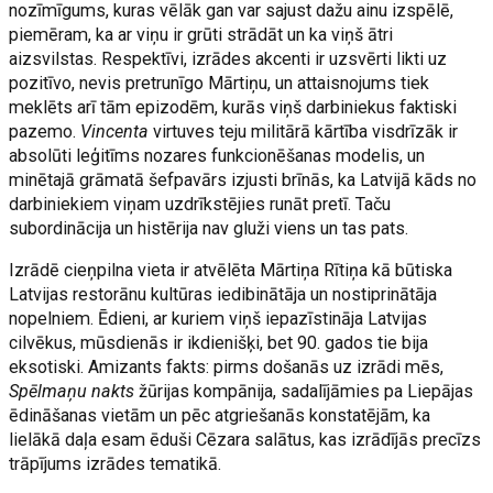
nozīmīgums, kuras vēlāk gan var sajust dažu ainu izspēlē,
piemēram, ka ar viņu ir grūti strādāt un ka viņš ātri
aizsvilstas. Respektīvi, izrādes akcenti ir uzsvērti likti uz
pozitīvo, nevis pretrunīgo Mārtiņu, un attaisnojums tiek
meklēts arī tām epizodēm, kurās viņš darbiniekus faktiski
pazemo.
Vincenta
virtuves teju militārā kārtība visdrīzāk ir
absolūti leģitīms nozares funkcionēšanas modelis, un
minētajā grāmatā šefpavārs izjusti brīnās, ka Latvijā kāds no
darbiniekiem viņam uzdrīkstējies runāt pretī. Taču
subordinācija un histērija nav gluži viens un tas pats.
Izrādē cieņpilna vieta ir atvēlēta Mārtiņa Rītiņa kā būtiska
Latvijas restorānu kultūras iedibinātāja un nostiprinātāja
nopelniem. Ēdieni, ar kuriem viņš iepazīstināja Latvijas
cilvēkus, mūsdienās ir ikdienišķi, bet 90. gados tie bija
eksotiski. Amizants fakts: pirms došanās uz izrādi mēs,
Spēlmaņu nakts
žūrijas kompānija, sadalījāmies pa Liepājas
ēdināšanas vietām un pēc atgriešanās konstatējām, ka
lielākā daļa esam ēduši Cēzara salātus, kas izrādījās precīzs
trāpījums izrādes tematikā.