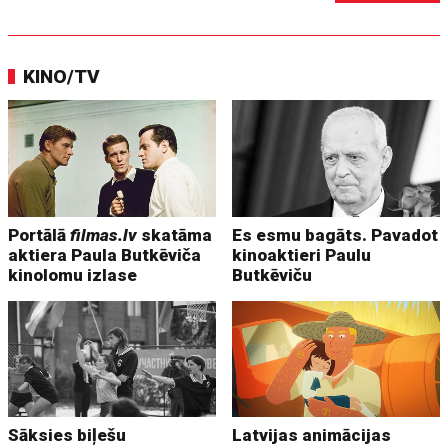
KINO/TV
Portālā
filmas.lv
skatāma
Es esmu bagāts. Pavadot
aktiera Paula Butkēviča
kinoaktieri Paulu
kinolomu izlase
Butkēviču
Sāksies biļešu
Latvijas animācijas