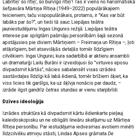
Labrītiņ’ šo rītiņ’, šo burvīgo rītiņ’! Tas ir viens no harismātiskā
šefpavāra Mārtiņa Rītiņa (1949–2022) populārākajiem
teicieniem, taču vispopulārākais, protams, ir "Kas var būt
labāks par šo?", un tieši tā sauc Liepājas teātra
jauniestudējumu Ingas Ungures režijā. Liepājas teātra
interese par spilgtām pašmāju personībām šajā sezonā
apstājusies pie diviem Mārtiņiem – Freimaņa un Rītiņa –, ļoti
atšķirīgiem, bet atsevišķās detaļās tomēr līdzīgiem
cilvēkiem. Ingai Ungurei, kura sadarbībā ar aktieru ansambli
un dramaturģi Lailu Burāni ir izveidojusi šo "virtuves eposu
divpadsmit kārtās", nācies sabalansēt visas izrādes
sastāvdaļas līdzīgi kā labā ēdienā, tomēr brīžiem šķiet, ka
viss licies tik garšīgs, ka uz šķīvja nonācis par daudz, –
izrāde ilgst gandrīz četras stundas ar vienu starpbrīdi.
Dzīves ideoloģija
Izrādes struktūra kā divpadsmit kārtu ēdienkarte pieļauj
kaleidoskopisku un ne obligāti lineāru skatījumu uz Mārtiņa
Rītiņa personību. Par iestudējuma iedvesmas avotiem minēti
līdzcilvēku atmiņu stāsti, Lindas Apses grāmata
De