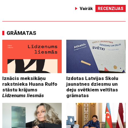
Vairāk
RECENZIJAS
GRĀMATAS
Iznācis meksikāņu
Izdotas Latvijas Skolu
rakstnieka Huana Rulfo
jaunatnes dziesmu un
stāstu krājums
deju svētkiem veltītas
Līdzenums liesmās
grāmatas