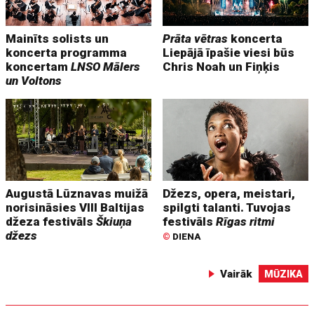
Mainīts solists un
Prāta vētras
koncerta
koncerta programma
Liepājā īpašie viesi būs
koncertam
LNSO Mālers
Chris Noah un Fiņķis
un Voltons
Augustā Lūznavas muižā
Džezs, opera, meistari,
norisināsies VIII Baltijas
spilgti talanti. Tuvojas
džeza festivāls
Škiuņa
festivāls
Rīgas ritmi
džezs
©
DIENA
Vairāk
MŪZIKA