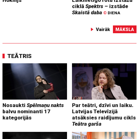
Hoknijs
Laikmetīgo rotu izstāžu
ciklā
Spektrs
– izstāde
Skaistā daba
©
DIENA
Vairāk
MĀKSLA
TEĀTRIS
Nosaukti
Spēlmaņu nakts
Par teātri, dzīvi un laiku.
balvu nominanti 17
Latvijas Televīzijā
kategorijās
atsāksies raidījumu cikls
Teātra garša