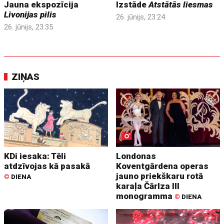
Jauna ekspozīcija
Izstāde
Atstātās liesmas
Livonijas pilis
26. jūnijs, 23:24
26. jūnijs, 23:35
ZIŅAS
KDi iesaka: Tēli
Londonas
atdzīvojas kā pasakā
Koventgārdena operas
jauno priekškaru rotā
©
DIENA
karaļa Čārlza III
monogramma
©
DIENA