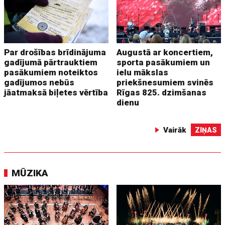
Par drošības brīdinājuma
Augustā ar koncertiem,
gadījumā pārtrauktiem
sporta pasākumiem un
pasākumiem noteiktos
ielu mākslas
gadījumos nebūs
priekšnesumiem svinēs
jāatmaksā biļetes vērtība
Rīgas 825. dzimšanas
dienu
Vairāk
ZIŅAS
MŪZIKA