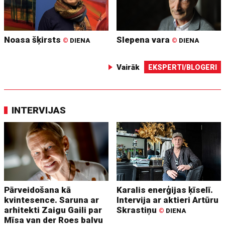
Noasa šķirsts
Slepena vara
©
DIENA
©
DIENA
Vairāk
EKSPERTI/BLOGERI
INTERVIJAS
Pārveidošana kā
Karalis enerģijas ķīselī.
kvintesence. Saruna ar
Intervija ar aktieri Artūru
arhitekti Zaigu Gaili par
Skrastiņu
©
DIENA
Mīsa van der Roes balvu