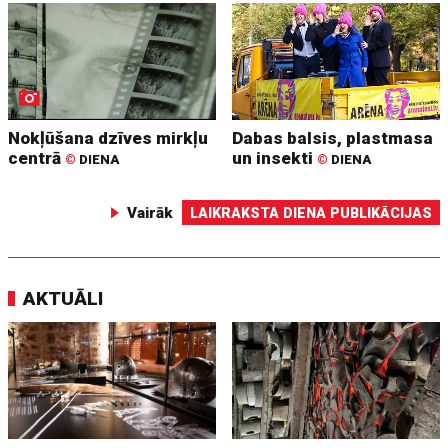
Nokļūšana dzīves mirkļu
Dabas balsis, plastmasa
centrā
un insekti
©
DIENA
©
DIENA
Vairāk
LAIKRAKSTA DIENA PUBLIKĀCIJAS
AKTUĀLI