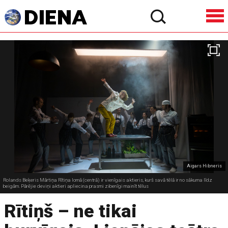
Aigars Hibneris
Rolands Beķeris Mārtiņa Rītiņa lomā (centrā) ir vienīgais aktieris, kurš savā tēlā ir no sākuma līdz
beigām. Pārējie deviņi aktieri apliecina prasmi zibenīgi mainīt tēlus
Rītiņš – ne tikai