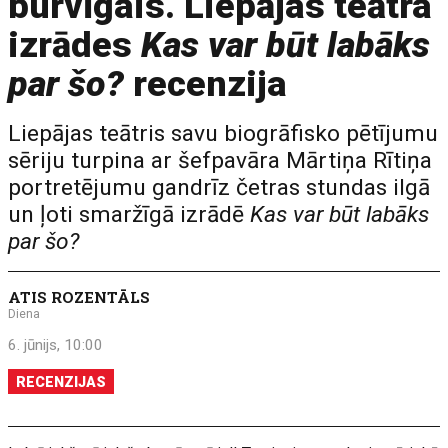
burvīgais. Liepājas teātra
izrādes
Kas var būt labāks
par šo?
recenzija
Liepājas teātris savu biogrāfisko pētījumu
sēriju turpina ar šefpavāra Mārtiņa Rītiņa
portretējumu gandrīz četras stundas ilgā
un ļoti smaržīgā izrādē
Kas var būt labāks
par šo?
ATIS ROZENTĀLS
Diena
6. jūnijs, 10:00
RECENZIJAS