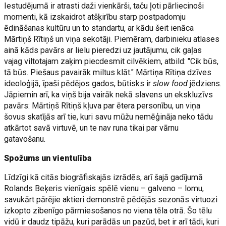
Iestudējumā ir atrasti daži vienkārši, taču ļoti pārliecinoši
momenti, kā izskaidrot atšķirību starp postpadomju
ēdināšanas kultūru un to standartu, ar kādu šeit ienāca
Mārtiņš Rītiņš un viņa sekotāji. Piemēram, darbinieku atlases
ainā kāds pavārs ar lielu pieredzi uz jautājumu, cik gaļas
vajag viltotajam zaķim piecdesmit cilvēkiem, atbild: "Cik būs,
tā būs. Piešaus pavairāk miltus klāt." Mārtiņa Rītiņa dzīves
ideoloģijā, īpaši pēdējos gados, būtisks ir
slow food
jēdziens.
Jāpiemin arī, ka viņš bija vairāk nekā slavens un ekskluzīvs
pavārs: Mārtiņš Rītiņš kļuva par ētera personību, un viņa
šovus skatījās arī tie, kuri savu mūžu nemēģināja neko tādu
atkārtot savā virtuvē, un te nav runa tikai par vārnu
gatavošanu.
Spožums un vientulība
Līdzīgi kā citās biogrāfiskajās izrādēs, arī šajā gadījumā
Rolands Beķeris vienīgais spēlē vienu – galveno – lomu,
savukārt pārējie aktieri demonstrē pēdējās sezonās virtuozi
izkopto zibenīgo pārmiesošanos no viena tēla otrā. Šo tēlu
vidū ir daudz tipāžu, kuri parādās un pazūd, bet ir arī tādi, kuri