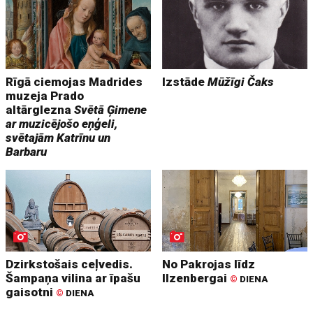
Rīgā ciemojas Madrides
Izstāde
Mūžīgi Čaks
muzeja Prado
altārglezna
Svētā Ģimene
ar muzicējošo eņģeli,
svētajām Katrīnu un
Barbaru
Dzirkstošais ceļvedis.
No Pakrojas līdz
Šampaņa vilina ar īpašu
Ilzenbergai
©
DIENA
gaisotni
©
DIENA