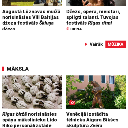
Augustā Lūznavas muižā
Džezs, opera, meistari,
norisināsies VIII Baltijas
spilgti talanti. Tuvojas
džeza festivāls
Škiuņa
festivāls
Rīgas ritmi
džezs
©
DIENA
Vairāk
MŪZIKA
MĀKSLA
Rīgas biržā
norisināsies
Venēcijā izstādīta
spāņu mākslinieka Lido
tēlnieka Aigara Bikšes
Riko personālizstāde
skulptūra
Zvēra