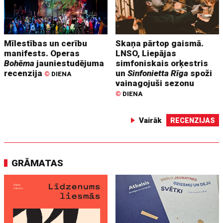
Mīlestības un cerību
Skaņa pārtop gaismā.
manifests. Operas
LNSO, Liepājas
Bohēma
jauniestudējuma
simfoniskais orķestris
recenzija
un
Sinfonietta Rīga
spoži
©
DIENA
vainagojuši sezonu
©
DIENA
Vairāk
RECENZIJAS
GRĀMATAS