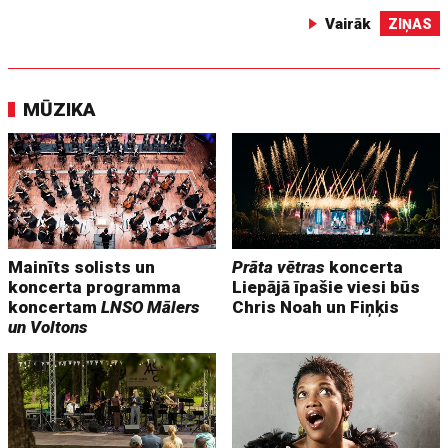
Vairāk
ZIŅAS
MŪZIKA
Mainīts solists un
Prāta vētras
koncerta
koncerta programma
Liepājā īpašie viesi būs
koncertam
LNSO Mālers
Chris Noah un Fiņķis
un Voltons