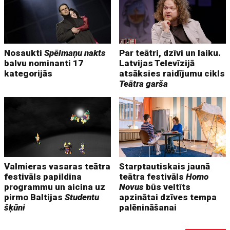
Nosaukti
Spēlmaņu nakts
Par teātri, dzīvi un laiku.
balvu nominanti 17
Latvijas Televīzijā
kategorijās
atsāksies raidījumu cikls
Teātra garša
Valmieras vasaras teātra
Starptautiskais jaunā
festivāls papildina
teātra festivāls
Homo
programmu un aicina uz
Novus
būs veltīts
pirmo Baltijas
Studentu
apzinātai dzīves tempa
šķūni
palēnināšanai