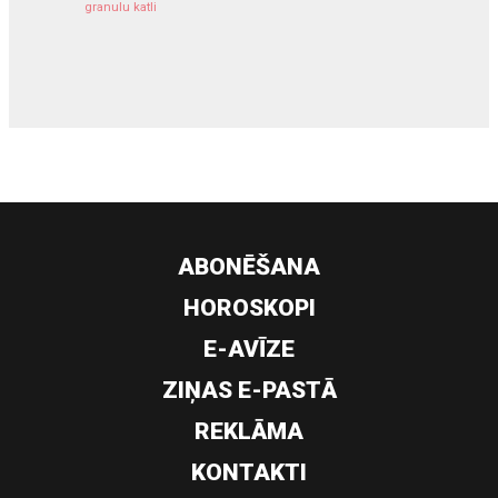
granulu katli
siltumsūknis
ABONĒŠANA
HOROSKOPI
E-AVĪZE
ZIŅAS E-PASTĀ
REKLĀMA
KONTAKTI