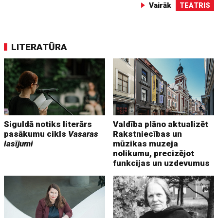
Vairāk
TEĀTRIS
LITERATŪRA
Siguldā notiks literārs
Valdība plāno aktualizēt
pasākumu cikls
Vasaras
Rakstniecības un
lasījumi
mūzikas muzeja
nolikumu, precizējot
funkcijas un uzdevumus