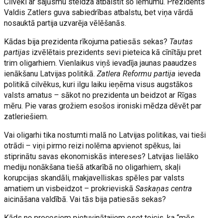
Cilvēki ar sajūsmu steidza atbalstīt šo lēmumu. Prezidents
Valdis Zatlers guva sabiedrības atbalstu, bet viņa vārdā
nosauktā partija uzvarēja vēlēšanās.
Kādas bija prezidenta rīkojuma patiesās sekas?
Tautas
partijas
izvēlētais prezidents sevi pieteica kā cīnītāju pret
trim oligarhiem. Vienlaikus viņš ievadīja jaunas paaudzes
ienākšanu Latvijas politikā.
Zatlera Reformu partija
ieveda
politikā cilvēkus, kuri ilgu laiku ieņēma visus augstākos
valsts amatus – sākot no prezidenta un beidzot ar Rīgas
mēru. Pie varas grožiem esošos ironiski mēdza dēvēt par
zatleriešiem.
Vai oligarhi tika nostumti malā no Latvijas politikas, vai tieši
otrādi – viņi pirmo reizi nolēma apvienot spēkus, lai
stiprinātu savas ekonomiskās intereses? Latvijas lielāko
mediju nonākšana tiešā atkarībā no oligarhiem, skaļi
korupcijas skandāli, makjavelliskas spēles par valsts
amatiem un visbeidzot – prokrieviskā
Saskaņas centra
aicināšana valdībā. Vai tās bija patiesās sekas?
Kāds no procesiem pietuvinātajiem esot teicis, ka “mēs