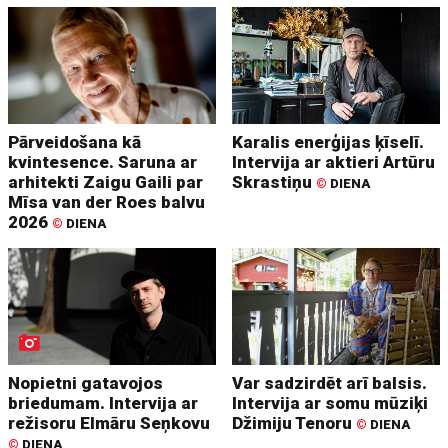
Pārveidošana kā
Karalis enerģijas ķīselī.
kvintesence. Saruna ar
Intervija ar aktieri Artūru
arhitekti Zaigu Gaili par
Skrastiņu
©
DIENA
Mīsa van der Roes balvu
2026
©
DIENA
Nopietni gatavojos
Var sadzirdēt arī balsis.
briedumam. Intervija ar
Intervija ar somu mūziķi
režisoru Elmāru Seņkovu
Džimiju Tenoru
©
DIENA
©
DIENA