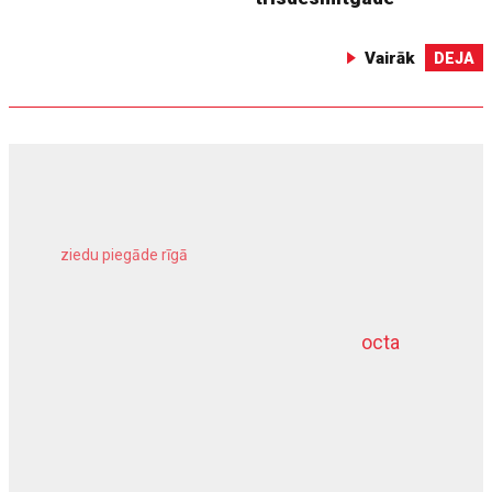
Vairāk
DEJA
ziedu piegāde rīgā
meliorācijas darbi
octa
dziļurbums
kravu apdrošināšana