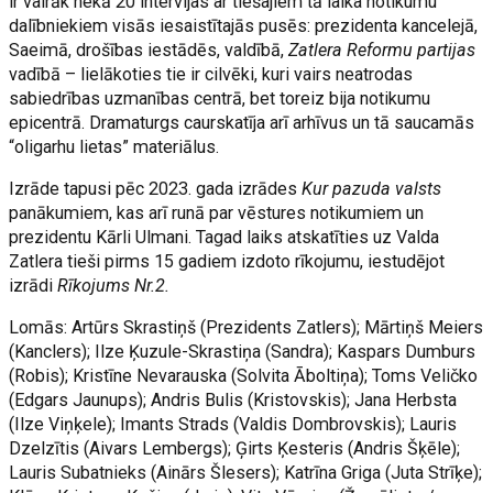
ir vairāk nekā 20 intervijas ar tiešajiem tā laika notikumu
dalībniekiem visās iesaistītajās pusēs: prezidenta kancelejā,
Saeimā, drošības iestādēs, valdībā,
Zatlera Reformu partijas
vadībā – lielākoties tie ir cilvēki, kuri vairs neatrodas
sabiedrības uzmanības centrā, bet toreiz bija notikumu
epicentrā. Dramaturgs caurskatīja arī arhīvus un tā saucamās
“oligarhu lietas” materiālus.
Izrāde tapusi pēc 2023. gada izrādes
Kur pazuda valsts
panākumiem, kas arī runā par vēstures notikumiem un
prezidentu Kārli Ulmani. Tagad laiks atskatīties uz Valda
Zatlera tieši pirms 15 gadiem izdoto rīkojumu, iestudējot
izrādi
Rīkojums Nr.2.
Lomās: Artūrs Skrastiņš (Prezidents Zatlers); Mārtiņš Meiers
(Kanclers); Ilze Ķuzule-Skrastiņa (Sandra); Kaspars Dumburs
(Robis); Kristīne Nevarauska (Solvita Āboltiņa); Toms Veličko
(Edgars Jaunups); Andris Bulis (Kristovskis); Jana Herbsta
(Ilze Viņķele); Imants Strads (Valdis Dombrovskis); Lauris
Dzelzītis (Aivars Lembergs); Ģirts Ķesteris (Andris Šķēle);
Lauris Subatnieks (Ainārs Šlesers); Katrīna Griga (Juta Strīķe);