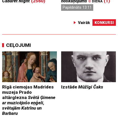
Cabaret Night
(2560)
noskaņojums
(1)
©
DIENA
Papildināts 13:11
Vairāk
KONKURSI
CEĻOJUMI
Rīgā ciemojas Madrides
Izstāde
Mūžīgi Čaks
muzeja Prado
altārglezna
Svētā Ģimene
ar muzicējošo eņģeli,
svētajām Katrīnu un
Barbaru