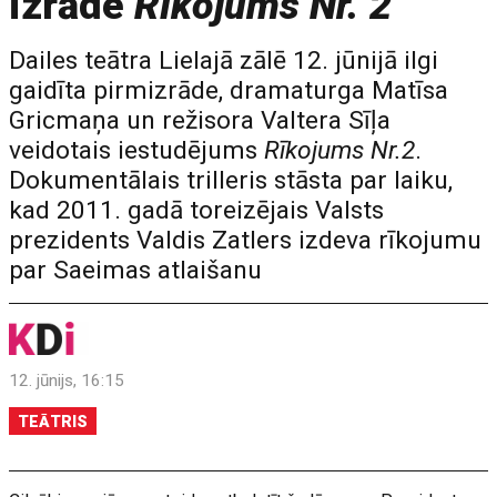
izrāde
Rīkojums Nr. 2
Dailes teātra Lielajā zālē 12. jūnijā ilgi
gaidīta pirmizrāde, dramaturga Matīsa
Gricmaņa un režisora Valtera Sīļa
veidotais iestudējums
Rīkojums Nr.2
.
Dokumentālais trilleris stāsta par laiku,
kad 2011. gadā toreizējais Valsts
prezidents Valdis Zatlers izdeva rīkojumu
par Saeimas atlaišanu
12. jūnijs, 16:15
TEĀTRIS