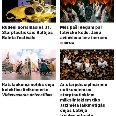
Rudenī norisināsies 31.
Mēs paši degam par
Starptautiskais Baltijas
latvisko kodu. Jāņu
Baleta festivāls
svinēšana bez inerces
©
DIENA
Rātslaukumā notiks deju
Ar starpdisciplināriem
kolektīvu lielkoncerts
notikumiem un
Vidusvasaras dzīvestības
starptautiskiem
māksliniekiem tiks
atzīmēta laikmetīgās
dejas Latvijā
trīsdesmitgade