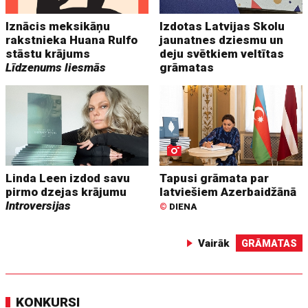
Iznācis meksikāņu
Izdotas Latvijas Skolu
rakstnieka Huana Rulfo
jaunatnes dziesmu un
stāstu krājums
deju svētkiem veltītas
Līdzenums liesmās
grāmatas
Linda Leen izdod savu
Tapusi grāmata par
pirmo dzejas krājumu
latviešiem Azerbaidžānā
Introversijas
©
DIENA
Vairāk
GRĀMATAS
KONKURSI