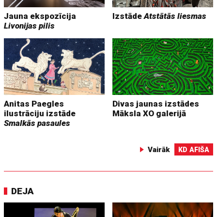
Jauna ekspozīcija
Izstāde
Atstātās liesmas
Livonijas pilis
Anitas Paegles
Divas jaunas izstādes
ilustrāciju izstāde
Māksla XO galerijā
Smalkās pasaules
Vairāk
KD AFIŠA
DEJA