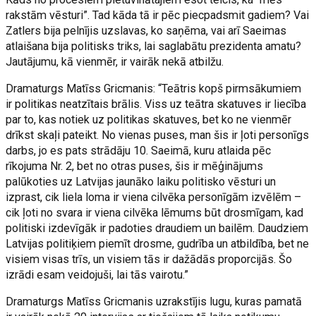
rakstām vēsturi”. Tad kāda tā ir pēc piecpadsmit gadiem? Vai
Zatlers bija pelnījis uzslavas, ko saņēma, vai arī Saeimas
atlaišana bija politisks triks, lai saglabātu prezidenta amatu?
Jautājumu, kā vienmēr, ir vairāk nekā atbilžu.
Dramaturgs Matīss Gricmanis: “Teātris kopš pirmsākumiem
ir politikas neatzītais brālis. Viss uz teātra skatuves ir liecība
par to, kas notiek uz politikas skatuves, bet ko ne vienmēr
drīkst skaļi pateikt. No vienas puses, man šis ir ļoti personīgs
darbs, jo es pats strādāju 10. Saeimā, kuru atlaida pēc
rīkojuma Nr. 2, bet no otras puses, šis ir mēģinājums
palūkoties uz Latvijas jaunāko laiku politisko vēsturi un
izprast, cik liela loma ir viena cilvēka personīgām izvēlēm –
cik ļoti no svara ir viena cilvēka lēmums būt drosmīgam, kad
politiski izdevīgāk ir padoties draudiem un bailēm. Daudziem
Latvijas politiķiem piemīt drosme, gudrība un atbildība, bet ne
visiem visas trīs, un visiem tās ir dažādās proporcijās. Šo
izrādi esam veidojuši, lai tās vairotu.”
Dramaturgs Matīss Gricmanis uzrakstījis lugu, kuras pamatā