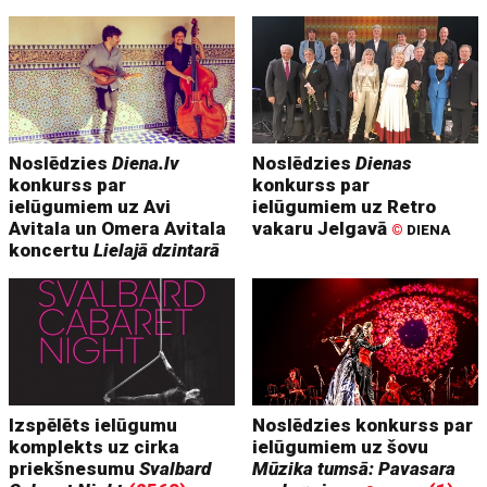
Noslēdzies
Diena.lv
Noslēdzies
Dienas
konkurss par
konkurss par
ielūgumiem uz Avi
ielūgumiem uz Retro
Avitala un Omera Avitala
vakaru Jelgavā
©
DIENA
koncertu
Lielajā dzintarā
Izspēlēts ielūgumu
Noslēdzies konkurss par
komplekts uz cirka
ielūgumiem uz šovu
priekšnesumu
Svalbard
Mūzika tumsā: Pavasara