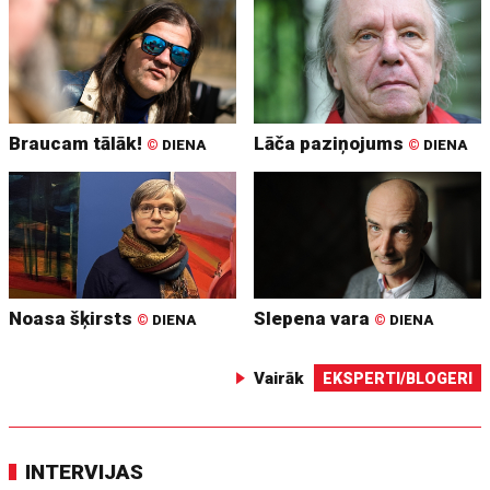
Braucam tālāk!
Lāča paziņojums
©
DIENA
©
DIENA
Noasa šķirsts
Slepena vara
©
DIENA
©
DIENA
Vairāk
EKSPERTI/BLOGERI
INTERVIJAS