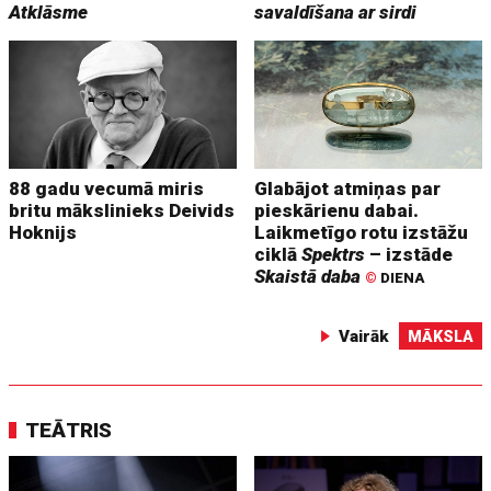
Atklāsme
savaldīšana ar sirdi
88 gadu vecumā miris
Glabājot atmiņas par
britu mākslinieks Deivids
pieskārienu dabai.
Hoknijs
Laikmetīgo rotu izstāžu
ciklā
Spektrs
– izstāde
Skaistā daba
©
DIENA
Vairāk
MĀKSLA
TEĀTRIS