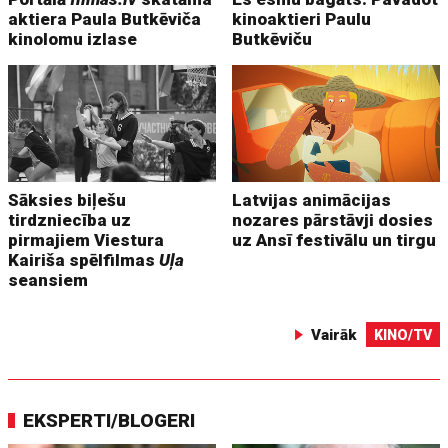
aktiera Paula Butkēviča
kinoaktieri Paulu
kinolomu izlase
Butkēviču
Sāksies biļešu
Latvijas animācijas
tirdzniecība uz
nozares pārstāvji dosies
pirmajiem Viestura
uz Ansī festivālu un tirgu
Kairiša spēlfilmas
Uļa
seansiem
Vairāk
KINO/TV
EKSPERTI/BLOGERI