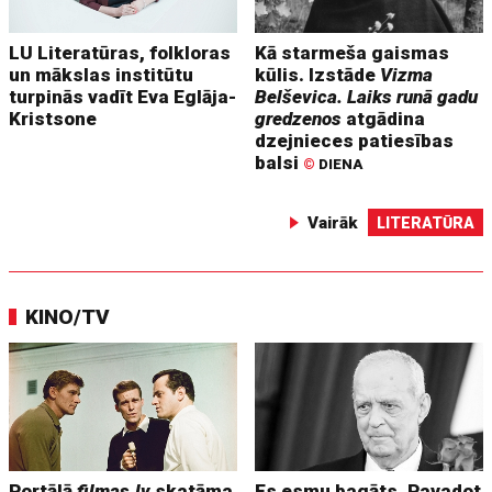
LU Literatūras, folkloras
Kā starmeša gaismas
un mākslas institūtu
kūlis. Izstāde
Vizma
turpinās vadīt Eva Eglāja-
Belševica. Laiks runā gadu
Kristsone
gredzenos
atgādina
dzejnieces patiesības
balsi
©
DIENA
Vairāk
LITERATŪRA
KINO/TV
Portālā
filmas.lv
skatāma
Es esmu bagāts. Pavadot