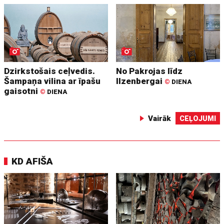
Dzirkstošais ceļvedis.
No Pakrojas līdz
Šampaņa vilina ar īpašu
Ilzenbergai
©
DIENA
gaisotni
©
DIENA
Vairāk
CEĻOJUMI
KD AFIŠA