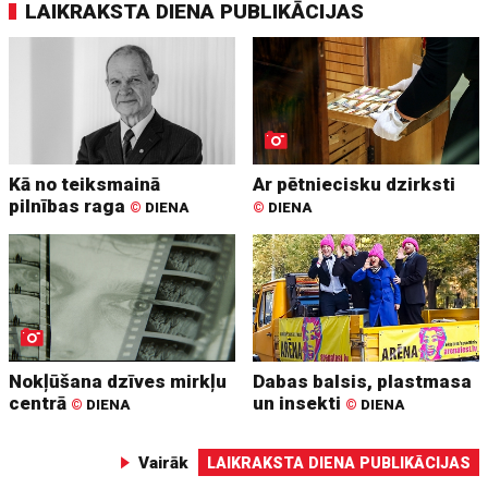
LAIKRAKSTA DIENA PUBLIKĀCIJAS
Kā no teiksmainā
Ar pētniecisku dzirksti
pilnības raga
©
DIENA
©
DIENA
Nokļūšana dzīves mirkļu
Dabas balsis, plastmasa
centrā
un insekti
©
DIENA
©
DIENA
Vairāk
LAIKRAKSTA DIENA PUBLIKĀCIJAS