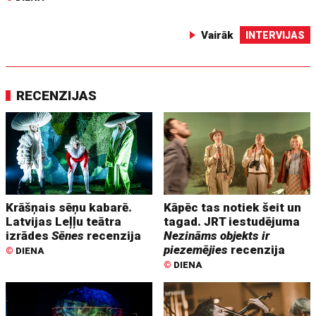
Vairāk
INTERVIJAS
RECENZIJAS
Krāšņais sēņu kabarē.
Kāpēc tas notiek šeit un
Latvijas Leļļu teātra
tagad. JRT iestudējuma
izrādes
Sēnes
recenzija
Nezināms objekts ir
piezemējies
recenzija
©
DIENA
©
DIENA