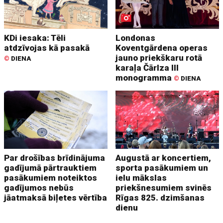
KDi iesaka: Tēli
Londonas
atdzīvojas kā pasakā
Koventgārdena operas
jauno priekškaru rotā
©
DIENA
karaļa Čārlza III
monogramma
©
DIENA
Par drošības brīdinājuma
Augustā ar koncertiem,
gadījumā pārtrauktiem
sporta pasākumiem un
pasākumiem noteiktos
ielu mākslas
gadījumos nebūs
priekšnesumiem svinēs
jāatmaksā biļetes vērtība
Rīgas 825. dzimšanas
dienu