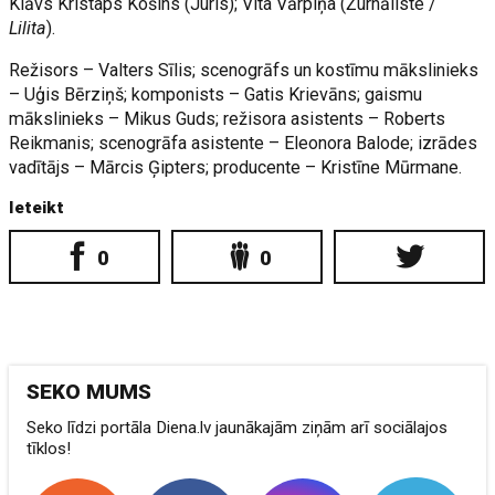
Klāvs Kristaps Košins (Juris); Vita Vārpiņa (Žurnāliste /
Lilita
).
Režisors – Valters Sīlis; scenogrāfs un kostīmu mākslinieks
– Uģis Bērziņš; komponists – Gatis Krievāns; gaismu
mākslinieks – Mikus Guds; režisora asistents – Roberts
Reikmanis; scenogrāfa asistente – Eleonora Balode; izrādes
vadītājs – Mārcis Ģipters; producente – Kristīne Mūrmane.
Ieteikt
0
0
SEKO MUMS
Seko līdzi portāla Diena.lv jaunākajām ziņām arī sociālajos
tīklos!