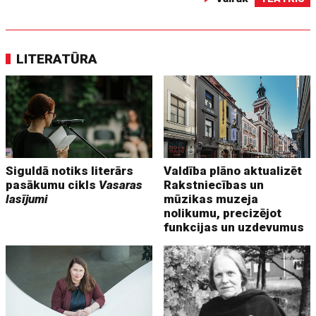
LITERATŪRA
Siguldā notiks literārs
Valdība plāno aktualizēt
pasākumu cikls
Vasaras
Rakstniecības un
lasījumi
mūzikas muzeja
nolikumu, precizējot
funkcijas un uzdevumus