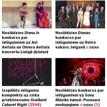
Noslēdzies
Diena.lv
Noslēdzies
Dienas
konkurss par
konkurss par
ielūgumiem uz Avi
ielūgumiem uz Retro
Avitala un Omera Avitala
vakaru Jelgavā
©
DIENA
koncertu
Lielajā dzintarā
Izspēlēts ielūgumu
Noslēdzies konkurss par
komplekts uz cirka
ielūgumiem uz šovu
priekšnesumu
Svalbard
Mūzika tumsā: Pavasara
Cabaret Night
(2544)
noskaņojums
(1)
©
DIENA