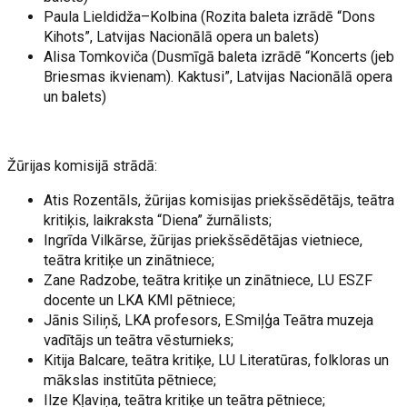
Paula Lieldidža–Kolbina (Rozita baleta izrādē “Dons
Kihots”, Latvijas Nacionālā opera un balets)
Alisa Tomkoviča (Dusmīgā baleta izrādē “Koncerts (jeb
Briesmas ikvienam). Kaktusi”, Latvijas Nacionālā opera
un balets)
Žūrijas komisijā strādā:
Atis Rozentāls, žūrijas komisijas priekšsēdētājs, teātra
kritiķis, laikraksta “Diena” žurnālists;
Ingrīda Vilkārse, žūrijas priekšsēdētājas vietniece,
teātra kritiķe un zinātniece;
Zane Radzobe, teātra kritiķe un zinātniece, LU ESZF
docente un LKA KMI pētniece;
Jānis Siliņš, LKA profesors, E.Smiļģa Teātra muzeja
vadītājs un teātra vēsturnieks;
Kitija Balcare, teātra kritiķe, LU Literatūras, folkloras un
mākslas institūta pētniece;
Ilze Kļaviņa, teātra kritiķe un teātra pētniece;