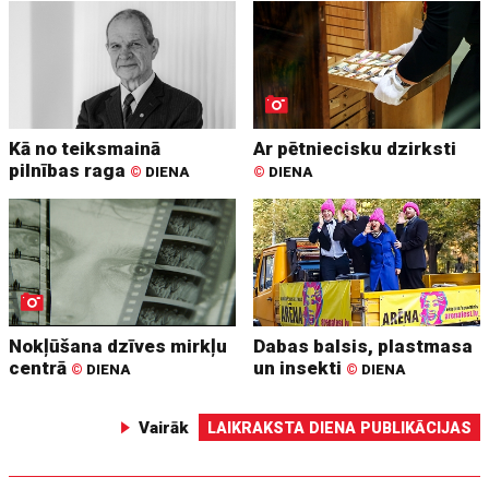
Kā no teiksmainā
Ar pētniecisku dzirksti
pilnības raga
©
DIENA
©
DIENA
Nokļūšana dzīves mirkļu
Dabas balsis, plastmasa
centrā
un insekti
©
DIENA
©
DIENA
Vairāk
LAIKRAKSTA DIENA PUBLIKĀCIJAS