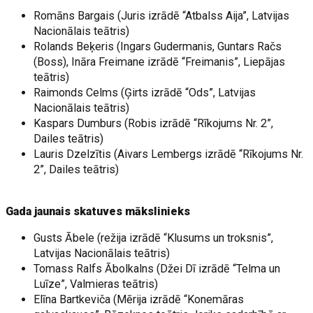
Romāns Bargais (Juris izrādē “Atbalss Aija”, Latvijas
Nacionālais teātris)
Rolands Beķeris (Ingars Gudermanis, Guntars Račs
(Boss), Ināra Freimane izrādē “Freimanis”, Liepājas
teātris)
Raimonds Celms (Ģirts izrādē “Ods”, Latvijas
Nacionālais teātris)
Kaspars Dumburs (Robis izrādē “Rīkojums Nr. 2”,
Dailes teātris)
Lauris Dzelzītis (Aivars Lembergs izrādē “Rīkojums Nr.
2”, Dailes teātris)
Gada jaunais skatuves mākslinieks
Gusts Ābele (režija izrādē “Klusums un troksnis”,
Latvijas Nacionālais teātris)
Tomass Ralfs Ābolkalns (Džei Dī izrādē “Telma un
Luīze”, Valmieras teātris)
Elīna Bartkeviča (Mērija izrādē “Konemāras