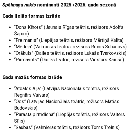
Spēlmaņu nakts
nominanti 2025./2026. gada sezonā
Gada lielās formas izrāde
“Dons Kihots” (Jaunais Rīgas teātris, režisors Ādolfs
Šapiro)
“Freimanis” (Liepājas teātris, režisors Mārtiņš Kalita)
“Mēdeja” (Valmieras teātris, režisors Reinis Suhanovs)
“Orākuls” (Dailes teātris, režisors Lukašs Tvarkovskis)
“Pirmavots” (Dailes teātris, režisors Viesturs Kairišs)
Gada mazās formas izrāde
“Atbalss Aija” (Latvijas Nacionālais teātris, režisors
Regnārs Vaivars)
“Ods” (Latvijas Nacionālais teātris, režisors Matīss
Budovskis)
“Parasta pirmdiena” (Liepājas teātris, režisors Valters
Sīlis)
“Šaubas” (Valmieras teātris, režisors Toms Treinis)