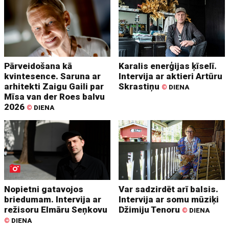
Pārveidošana kā
Karalis enerģijas ķīselī.
kvintesence. Saruna ar
Intervija ar aktieri Artūru
arhitekti Zaigu Gaili par
Skrastiņu
©
DIENA
Mīsa van der Roes balvu
2026
©
DIENA
Nopietni gatavojos
Var sadzirdēt arī balsis.
briedumam. Intervija ar
Intervija ar somu mūziķi
režisoru Elmāru Seņkovu
Džimiju Tenoru
©
DIENA
©
DIENA