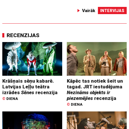
Vairāk
INTERVIJAS
RECENZIJAS
Krāšņais sēņu kabarē.
Kāpēc tas notiek šeit un
Latvijas Leļļu teātra
tagad. JRT iestudējuma
izrādes
Sēnes
recenzija
Nezināms objekts ir
piezemējies
recenzija
©
DIENA
©
DIENA