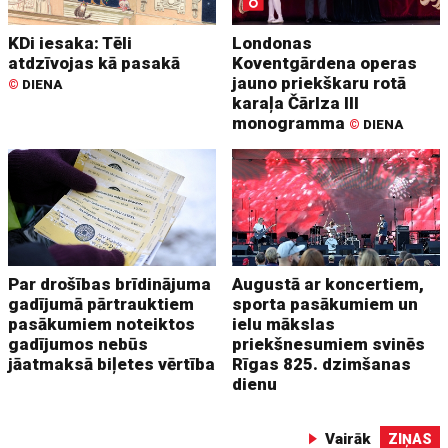
KDi iesaka: Tēli
Londonas
atdzīvojas kā pasakā
Koventgārdena operas
jauno priekškaru rotā
©
DIENA
karaļa Čārlza III
monogramma
©
DIENA
Par drošības brīdinājuma
Augustā ar koncertiem,
gadījumā pārtrauktiem
sporta pasākumiem un
pasākumiem noteiktos
ielu mākslas
gadījumos nebūs
priekšnesumiem svinēs
jāatmaksā biļetes vērtība
Rīgas 825. dzimšanas
dienu
Vairāk
ZIŅAS