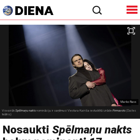
Marko Rass
Visvairāk
Spēlmaņu nakts
nomināciju ir saņēmusi Viestura Kairiša iestudētā izrāde
Pirmavots
(Dailes
teātris)
Nosaukti
Spēlmaņu nakts