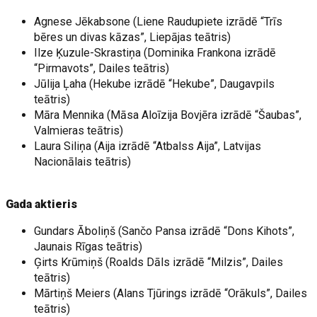
Agnese Jēkabsone (Liene Raudupiete izrādē “Trīs
bēres un divas kāzas”, Liepājas teātris)
Ilze Ķuzule-Skrastiņa (Dominika Frankona izrādē
“Pirmavots”, Dailes teātris)
Jūlija Ļaha (Hekube izrādē “Hekube”, Daugavpils
teātris)
Māra Mennika (Māsa Aloīzija Bovjēra izrādē “Šaubas”,
Valmieras teātris)
Laura Siliņa (Aija izrādē “Atbalss Aija”, Latvijas
Nacionālais teātris)
Gada aktieris
Gundars Āboliņš (Sančo Pansa izrādē “Dons Kihots”,
Jaunais Rīgas teātris)
Ģirts Krūmiņš (Roalds Dāls izrādē “Milzis”, Dailes
teātris)
Mārtiņš Meiers (Alans Tjūrings izrādē “Orākuls”, Dailes
teātris)