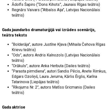
Ādolfs Šapiro (“Dons Kihots”, Jaunais Rīgas teātris)
Regnārs Vaivars (“Atbalss Aija”, Latvijas Nacionālais
teātris)
Gada jaundarbs dramaturģijā vai izrādes scenārijs,
teātra teksts
“Bolderāja”, autore Justīne Kļava (Mihaila Čehova Rīgas
Krievu teātris)
“Ods”, autors Andris Kalnozols (Latvijas Nacionālais
teātris)
“Orākuls”, autore Anka Herbuta (Dailes teātris)
“Parasta pirmdiena”, autori Sandis Pēcis, Anete Rimkus,
Edgars Ozoliņš, Laura Jeruma, Kārlis Ērglis, Karīna
Tatarinova (Liepājas teātris)
“Rīkojums Nr. 2”, autors Matīss Gricmanis (Dailes
teātris)
Gada aktrise