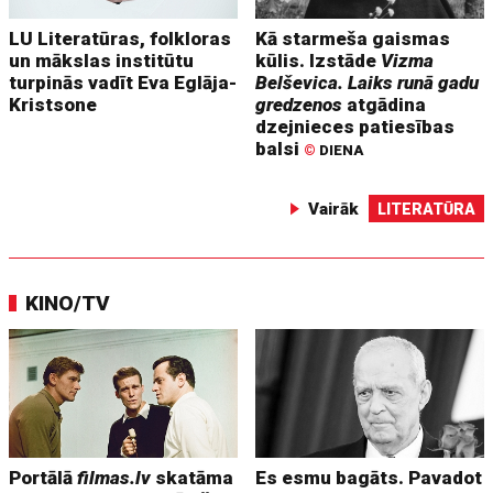
LU Literatūras, folkloras
Kā starmeša gaismas
un mākslas institūtu
kūlis. Izstāde
Vizma
turpinās vadīt Eva Eglāja-
Belševica. Laiks runā gadu
Kristsone
gredzenos
atgādina
dzejnieces patiesības
balsi
©
DIENA
Vairāk
LITERATŪRA
KINO/TV
Portālā
filmas.lv
skatāma
Es esmu bagāts. Pavadot