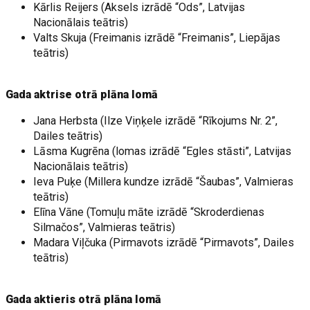
Kārlis Reijers (Aksels izrādē “Ods”, Latvijas
Nacionālais teātris)
Valts Skuja (Freimanis izrādē “Freimanis”, Liepājas
teātris)
Gada aktrise otrā plāna lomā
Jana Herbsta (Ilze Viņķele izrādē “Rīkojums Nr. 2”,
Dailes teātris)
Lāsma Kugrēna (lomas izrādē “Egles stāsti”, Latvijas
Nacionālais teātris)
Ieva Puķe (Millera kundze izrādē “Šaubas”, Valmieras
teātris)
Elīna Vāne (Tomuļu māte izrādē “Skroderdienas
Silmačos”, Valmieras teātris)
Madara Viļčuka (Pirmavots izrādē “Pirmavots”, Dailes
teātris)
Gada aktieris otrā plāna lomā