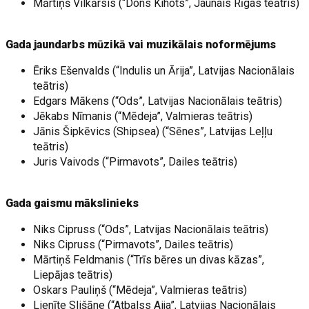
Mārtiņš Vilkārsis (“Dons Kihots”, Jaunais Rīgas teātris)
Gada jaundarbs mūzikā vai muzikālais noformējums
Ēriks Ešenvalds (“Indulis un Ārija”, Latvijas Nacionālais
teātris)
Edgars Mākens (“Ods”, Latvijas Nacionālais teātris)
Jēkabs Nīmanis (“Mēdeja”, Valmieras teātris)
Jānis Šipkēvics (Shipsea) (“Sēnes”, Latvijas Leļļu
teātris)
Juris Vaivods (“Pirmavots”, Dailes teātris)
Gada gaismu mākslinieks
Niks Cipruss (“Ods”, Latvijas Nacionālais teātris)
Niks Cipruss (“Pirmavots”, Dailes teātris)
Mārtiņš Feldmanis (“Trīs bēres un divas kāzas”,
Liepājas teātris)
Oskars Pauliņš (“Mēdeja”, Valmieras teātris)
Lienīte Slišāne (“Atbalss Aija”, Latvijas Nacionālais