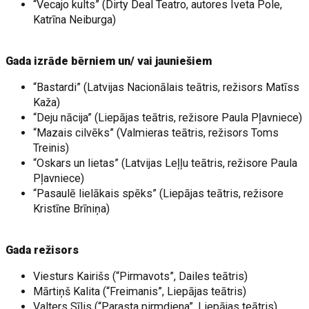
“Vecajo kults” (Dirty Deal Teatro, autores Iveta Pole,
Katrīna Neiburga)
Gada izrāde bērniem un/ vai jauniešiem
“Bastardi” (Latvijas Nacionālais teātris, režisors Matīss
Kaža)
“Deju nācija” (Liepājas teātris, režisore Paula Pļavniece)
“Mazais cilvēks” (Valmieras teātris, režisors Toms
Treinis)
“Oskars un lietas” (Latvijas Leļļu teātris, režisore Paula
Pļavniece)
“Pasaulē lielākais spēks” (Liepājas teātris, režisore
Kristīne Brīniņa)
Gada režisors
Viesturs Kairišs (“Pirmavots”, Dailes teātris)
Mārtiņš Kalita (“Freimanis”, Liepājas teātris)
Valters Sīlis (“Parasta pirmdiena”, Liepājas teātris)