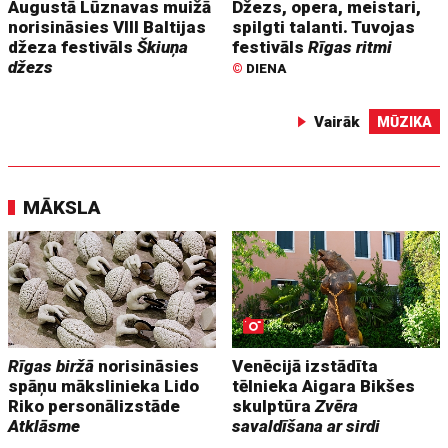
Augustā Lūznavas muižā
Džezs, opera, meistari,
norisināsies VIII Baltijas
spilgti talanti. Tuvojas
džeza festivāls
Škiuņa
festivāls
Rīgas ritmi
džezs
©
DIENA
Vairāk
MŪZIKA
MĀKSLA
Rīgas biržā
norisināsies
Venēcijā izstādīta
spāņu mākslinieka Lido
tēlnieka Aigara Bikšes
Riko personālizstāde
skulptūra
Zvēra
Atklāsme
savaldīšana ar sirdi