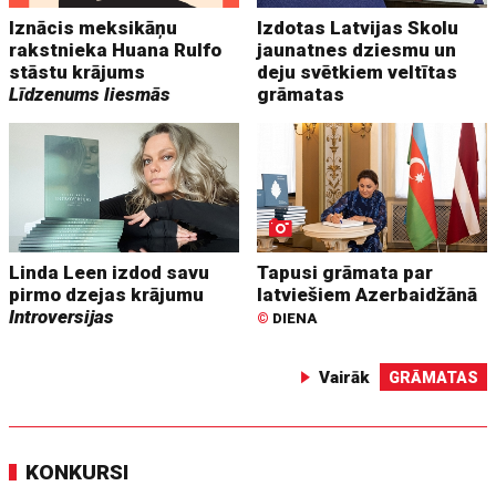
Iznācis meksikāņu
Izdotas Latvijas Skolu
rakstnieka Huana Rulfo
jaunatnes dziesmu un
stāstu krājums
deju svētkiem veltītas
Līdzenums liesmās
grāmatas
Linda Leen izdod savu
Tapusi grāmata par
pirmo dzejas krājumu
latviešiem Azerbaidžānā
Introversijas
©
DIENA
Vairāk
GRĀMATAS
KONKURSI