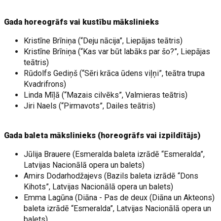
Gada horeogrāfs vai kustību mākslinieks
Kristīne Brīniņa (“Deju nācija”, Liepājas teātris)
Kristīne Brīniņa (“Kas var būt labāks par šo?”, Liepājas
teātris)
Rūdolfs Gediņš (“Sēri krāca ūdens viļņi”, teātra trupa
Kvadrifrons)
Linda Mīļā (“Mazais cilvēks”, Valmieras teātris)
Jiri Naels (“Pirmavots”, Dailes teātris)
Gada baleta mākslinieks (horeogrāfs vai izpildītājs)
Jūlija Brauere (Esmeralda baleta izrādē “Esmeralda”,
Latvijas Nacionālā opera un balets)
Amirs Dodarhodžajevs (Bazils baleta izrādē “Dons
Kihots”, Latvijas Nacionālā opera un balets)
Emma Lagūna (Diāna - Pas de deux (Diāna un Akteons)
baleta izrādē “Esmeralda”, Latvijas Nacionālā opera un
balets)