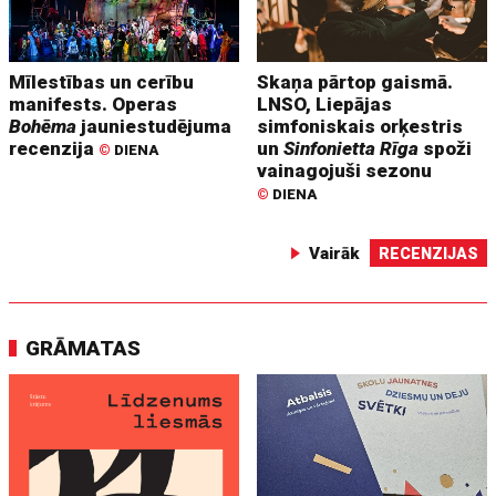
Mīlestības un cerību
Skaņa pārtop gaismā.
manifests. Operas
LNSO, Liepājas
Bohēma
jauniestudējuma
simfoniskais orķestris
recenzija
un
Sinfonietta Rīga
spoži
©
DIENA
vainagojuši sezonu
©
DIENA
Vairāk
RECENZIJAS
GRĀMATAS