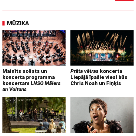
MŪZIKA
Mainīts solists un
Prāta vētras
koncerta
koncerta programma
Liepājā īpašie viesi būs
koncertam
LNSO Mālers
Chris Noah un Fiņķis
un Voltons