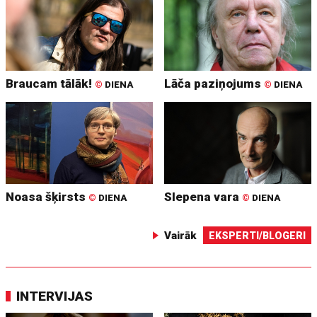
Braucam tālāk!
Lāča paziņojums
©
DIENA
©
DIENA
Noasa šķirsts
Slepena vara
©
DIENA
©
DIENA
Vairāk
EKSPERTI/BLOGERI
INTERVIJAS