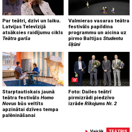
Par teātri, dzīvi un laiku.
Valmieras vasaras teātra
Latvijas Televīzijā
festivāls papildina
atsāksies raidījumu cikls
programmu un aicina uz
Teātra garša
pirmo Baltijas
Studentu
šķūni
Starptautiskais jaunā
Foto: Dailes teātrī
teātra festivāls
Homo
pirmizrādi piedzīvo
Novus
būs veltīts
izrāde
Rīkojums Nr. 2
apzinātai dzīves tempa
palēnināšanai
Vairāk
TEĀTRIS