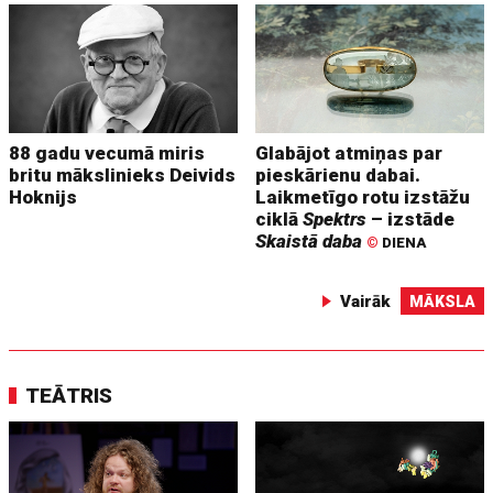
88 gadu vecumā miris
Glabājot atmiņas par
britu mākslinieks Deivids
pieskārienu dabai.
Hoknijs
Laikmetīgo rotu izstāžu
ciklā
Spektrs
– izstāde
Skaistā daba
©
DIENA
Vairāk
MĀKSLA
TEĀTRIS