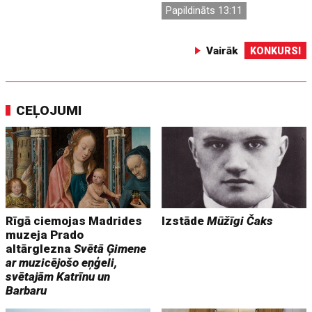
Papildināts 13:11
Vairāk
KONKURSI
CEĻOJUMI
Rīgā ciemojas Madrides
Izstāde
Mūžīgi Čaks
muzeja Prado
altārglezna
Svētā Ģimene
ar muzicējošo eņģeli,
svētajām Katrīnu un
Barbaru