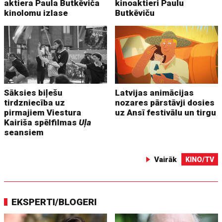
aktiera Paula Butkēviča
kinoaktieri Paulu
kinolomu izlase
Butkēviču
Sāksies biļešu
Latvijas animācijas
tirdzniecība uz
nozares pārstāvji dosies
pirmajiem Viestura
uz Ansī festivālu un tirgu
Kairiša spēlfilmas
Uļa
seansiem
Vairāk
KINO/TV
EKSPERTI/BLOGERI