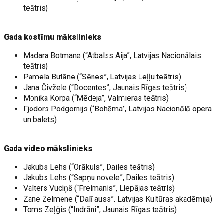
teātris)
Gada kostīmu mākslinieks
Madara Botmane (“Atbalss Aija”, Latvijas Nacionālais
teātris)
Pamela Butāne (“Sēnes”, Latvijas Leļļu teātris)
Jana Čivžele (“Docentes”, Jaunais Rīgas teātris)
Monika Korpa (“Mēdeja”, Valmieras teātris)
Fjodors Podgornijs (“Bohēma”, Latvijas Nacionālā opera
un balets)
Gada video mākslinieks
Jakubs Lehs (“Orākuls”, Dailes teātris)
Jakubs Lehs (“Sapņu novele”, Dailes teātris)
Valters Vuciņš (“Freimanis”, Liepājas teātris)
Zane Zelmene (“Dalī auss”, Latvijas Kultūras akadēmija)
Toms Zeļģis (“Indrāni”, Jaunais Rīgas teātris)