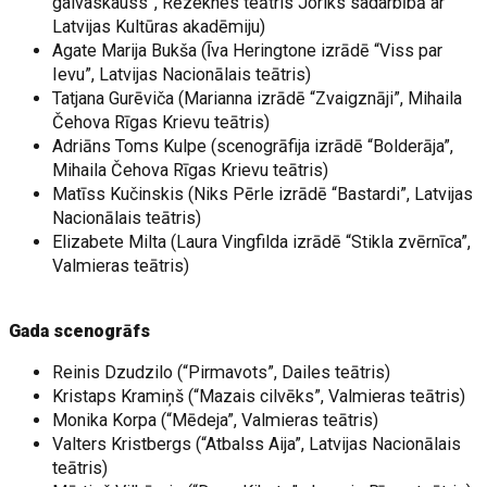
galvaskauss”, Rēzeknes teātris Joriks sadarbībā ar
Latvijas Kultūras akadēmiju)
Agate Marija Bukša (Īva Heringtone izrādē “Viss par
Ievu”, Latvijas Nacionālais teātris)
Tatjana Gurēviča (Marianna izrādē “Zvaigznāji”, Mihaila
Čehova Rīgas Krievu teātris)
Adriāns Toms Kulpe (scenogrāfija izrādē “Bolderāja”,
Mihaila Čehova Rīgas Krievu teātris)
Matīss Kučinskis (Niks Pērle izrādē “Bastardi”, Latvijas
Nacionālais teātris)
Elizabete Milta (Laura Vingfilda izrādē “Stikla zvērnīca”,
Valmieras teātris)
Gada scenogrāfs
Reinis Dzudzilo (“Pirmavots”, Dailes teātris)
Kristaps Kramiņš (“Mazais cilvēks”, Valmieras teātris)
Monika Korpa (“Mēdeja”, Valmieras teātris)
Valters Kristbergs (“Atbalss Aija”, Latvijas Nacionālais
teātris)