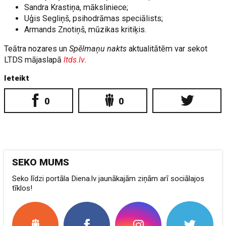
Sandra Krastiņa, māksliniece;
Uģis Segliņš, psihodrāmas speciālists;
Armands Znotiņš, mūzikas kritiķis.
Teātra nozares un
Spēlmaņu nakts
aktualitātēm var sekot
LTDS mājaslapā
ltds.lv
.
Ieteikt
0
0
SEKO MUMS
Seko līdzi portāla Diena.lv jaunākajām ziņām arī sociālajos
tīklos!