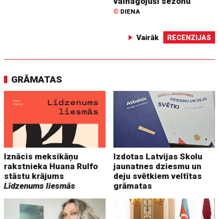
vainagojuši sezonu
©
DIENA
Vairāk
RECENZIJAS
GRĀMATAS
Iznācis meksikāņu
Izdotas Latvijas Skolu
rakstnieka Huana Rulfo
jaunatnes dziesmu un
stāstu krājums
deju svētkiem veltītas
Līdzenums liesmās
grāmatas