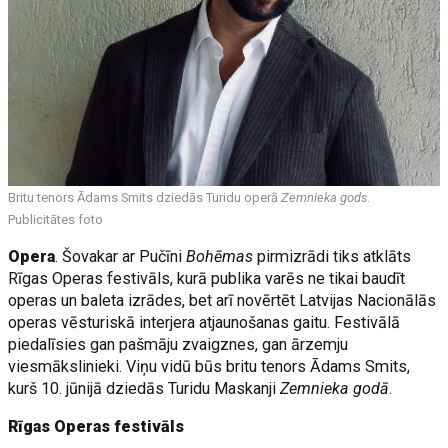
Britu tenors Ādams Smits dziedās Turidu operā
Zemnieka gods
.
Publicitātes foto
Opera
. Šovakar ar Pučīni
Bohēmas
pirmizrādi tiks atklāts
Rīgas Operas festivāls, kurā publika varēs ne tikai baudīt
operas un baleta izrādes, bet arī novērtēt Latvijas Nacionālās
operas vēsturiskā interjera atjaunošanas gaitu. Festivālā
piedalīsies gan pašmāju zvaigznes, gan ārzemju
viesmākslinieki. Viņu vidū būs britu tenors Ādams Smits,
kurš 10. jūnijā dziedās Turidu Maskanji
Zemnieka godā
.
Rīgas Operas festivāls