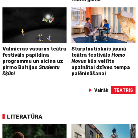
Valmieras vasaras teātra
Starptautiskais jaunā
festivāls papildina
teātra festivāls
Homo
programmu un aicina uz
Novus
būs veltīts
pirmo Baltijas
Studentu
apzinātai dzīves tempa
šķūni
palēnināšanai
Vairāk
TEĀTRIS
LITERATŪRA