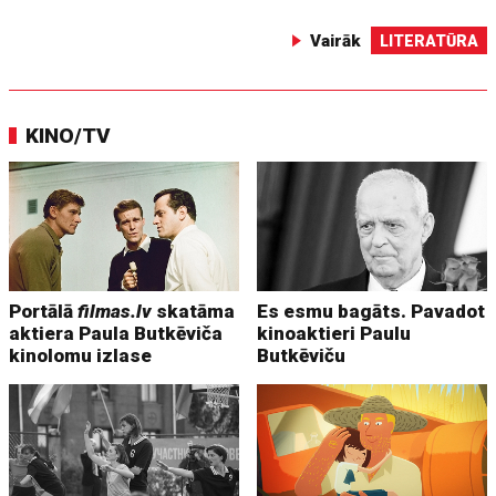
Vairāk
LITERATŪRA
KINO/TV
Portālā
filmas.lv
skatāma
Es esmu bagāts. Pavadot
aktiera Paula Butkēviča
kinoaktieri Paulu
kinolomu izlase
Butkēviču