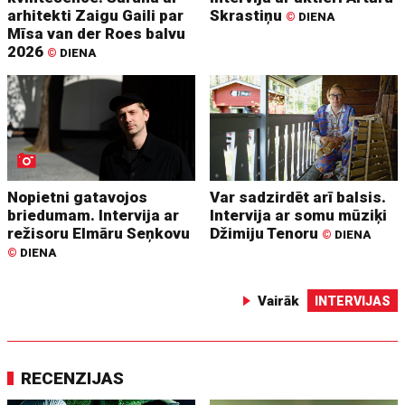
arhitekti Zaigu Gaili par
Skrastiņu
©
DIENA
Mīsa van der Roes balvu
2026
©
DIENA
Nopietni gatavojos
Var sadzirdēt arī balsis.
briedumam. Intervija ar
Intervija ar somu mūziķi
režisoru Elmāru Seņkovu
Džimiju Tenoru
©
DIENA
©
DIENA
Vairāk
INTERVIJAS
RECENZIJAS