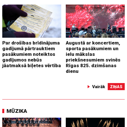
Par drošības brīdinājuma
Augustā ar koncertiem,
gadījumā pārtrauktiem
sporta pasākumiem un
pasākumiem noteiktos
ielu mākslas
gadījumos nebūs
priekšnesumiem svinēs
jāatmaksā biļetes vērtība
Rīgas 825. dzimšanas
dienu
Vairāk
ZIŅAS
MŪZIKA