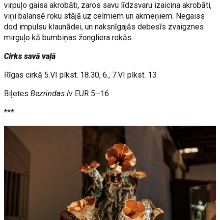
virpuļo gaisa akrobāti, zaros savu līdzsvaru izaicina akrobāti,
viņi balansē roku stājā uz celmiem un akmeņiem. Negaiss
dod impulsu klaunādei, un naksnīgajās debesīs zvaigznes
mirguļo kā bumbiņas žongliera rokās.
Cirks savā vaļā
Rīgas cirkā 5.VI plkst. 18.30, 6., 7.VI plkst. 13
Biļetes
Bezrindas.lv
EUR 5–16
***