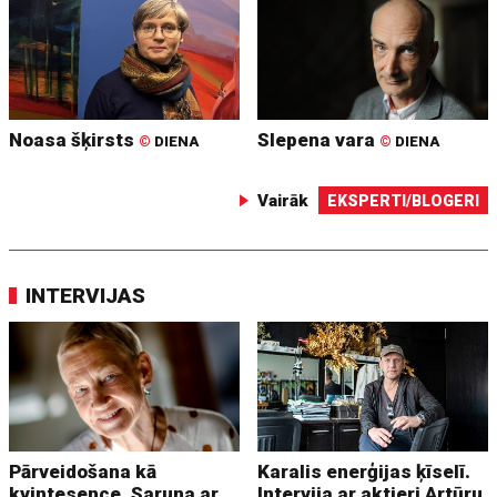
Noasa šķirsts
Slepena vara
©
DIENA
©
DIENA
Vairāk
EKSPERTI/BLOGERI
INTERVIJAS
Pārveidošana kā
Karalis enerģijas ķīselī.
kvintesence. Saruna ar
Intervija ar aktieri Artūru