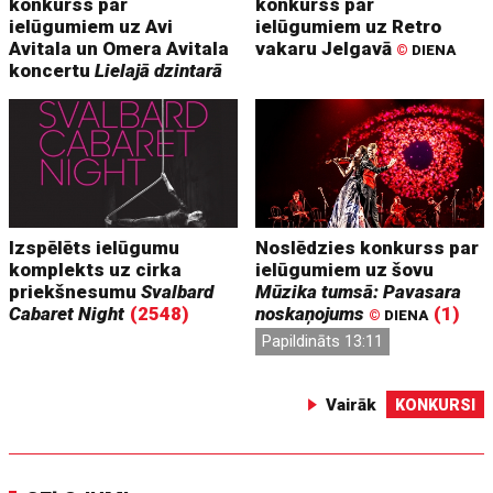
konkurss par
konkurss par
ielūgumiem uz Avi
ielūgumiem uz Retro
Avitala un Omera Avitala
vakaru Jelgavā
©
DIENA
koncertu
Lielajā dzintarā
Izspēlēts ielūgumu
Noslēdzies konkurss par
komplekts uz cirka
ielūgumiem uz šovu
priekšnesumu
Svalbard
Mūzika tumsā: Pavasara
Cabaret Night
(2548)
noskaņojums
(1)
©
DIENA
Papildināts 13:11
Vairāk
KONKURSI