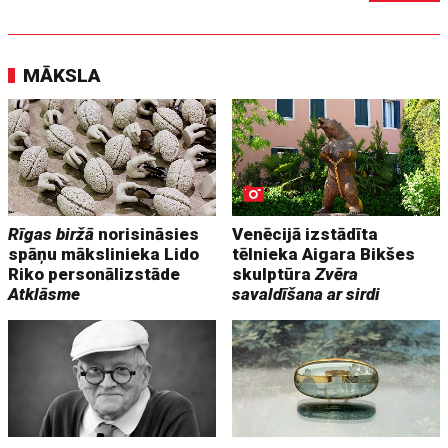
MĀKSLA
Rīgas biržā
norisināsies
Venēcijā izstādīta
spāņu mākslinieka Lido
tēlnieka Aigara Bikšes
Riko personālizstāde
skulptūra
Zvēra
Atklāsme
savaldīšana ar sirdi