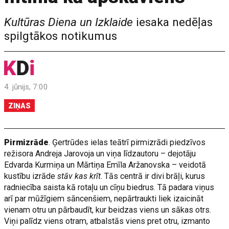
Kultūras Diena un Izklaide
iesaka nedēļas
spilgtākos notikumus
4. jūnijs, 7:00
ZIŅAS
Pirmizrāde
. Ģertrūdes ielas teātrī pirmizrādi piedzīvos
režisora Andreja Jarovoja un viņa līdzautoru – dejotāju
Edvarda Kurmiņa un Mārtiņa Emīla Aržanovska – veidotā
kustību izrāde
stāv kas krīt
. Tās centrā ir divi brāļi, kurus
radniecība saista kā rotaļu un cīņu biedrus. Tā padara viņus
arī par mūžīgiem sāncenšiem, nepārtraukti liek izaicināt
vienam otru un pārbaudīt, kur beidzas viens un sākas otrs.
Viņi palīdz viens otram, atbalstās viens pret otru, izmanto