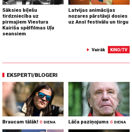
Sāksies biļešu
Latvijas animācijas
tirdzniecība uz
nozares pārstāvji dosies
pirmajiem Viestura
uz Ansī festivālu un tirgu
Kairiša spēlfilmas
Uļa
seansiem
Vairāk
KINO/TV
EKSPERTI/BLOGERI
Braucam tālāk!
Lāča paziņojums
©
DIENA
©
DIENA