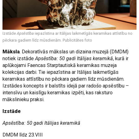
Izstāde
Apsēstība
iepazīstina ar Itālijas laikmetīgās keramikas attīstību no
pēckara gadiem līdz mūsdienām. Publicitātes foto
Māksla
. Dekoratīvās mākslas un dizaina muzejā (DMDM)
notiek izstāde
Apsēstība: 50 gadi Itālijas keramikā
, kurā ir
aplūkojami Faencas Starptautiskā keramikas muzeja
kolekcijas darbi. Tie iepazīstina ar Itālijas laikmetīgās
keramikas attīstību no pēckara gadiem līdz mūsdienām.
Izstādes koncepts ir balstīts idejā par radošo apsēstību –
intensīvu un kaislīgu keramikas izpēti, kas raksturo
mākslinieku praksi.
Izstāde
Apsēstība: 50 gadi Itālijas keramikā
DMDM līdz 23.VIII