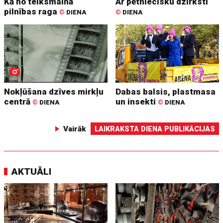
Kā no teiksmainā
Ar pētniecisku dzirksti
pilnības raga
©
DIENA
©
DIENA
Nokļūšana dzīves mirkļu
Dabas balsis, plastmasa
centrā
un insekti
©
DIENA
©
DIENA
Vairāk
LAIKRAKSTA DIENA PUBLIKĀCIJAS
AKTUĀLI