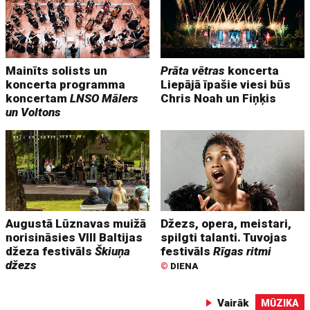
Mainīts solists un
Prāta vētras
koncerta
koncerta programma
Liepājā īpašie viesi būs
koncertam
LNSO Mālers
Chris Noah un Fiņķis
un Voltons
Augustā Lūznavas muižā
Džezs, opera, meistari,
norisināsies VIII Baltijas
spilgti talanti. Tuvojas
džeza festivāls
Škiuņa
festivāls
Rīgas ritmi
džezs
©
DIENA
Vairāk
MŪZIKA