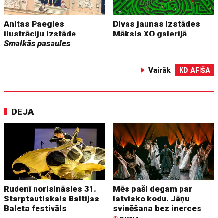
Anitas Paegles
Divas jaunas izstādes
ilustrāciju izstāde
Māksla XO galerijā
Smalkās pasaules
Vairāk
KD AFIŠA
DEJA
Rudenī norisināsies 31.
Mēs paši degam par
Starptautiskais Baltijas
latvisko kodu. Jāņu
Baleta festivāls
svinēšana bez inerces