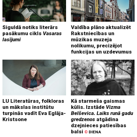
Siguldā notiks literārs
Valdība plāno aktualizēt
pasākumu cikls
Vasaras
Rakstniecības un
lasījumi
mūzikas muzeja
nolikumu, precizējot
funkcijas un uzdevumus
LU Literatūras, folkloras
Kā starmeša gaismas
un mākslas institūtu
kūlis. Izstāde
Vizma
turpinās vadīt Eva Eglāja-
Belševica. Laiks runā gadu
Kristsone
gredzenos
atgādina
dzejnieces patiesības
balsi
©
DIENA