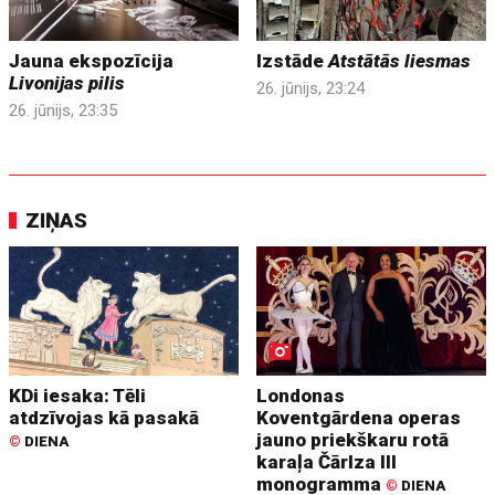
Jauna ekspozīcija
Izstāde
Atstātās liesmas
Livonijas pilis
26. jūnijs, 23:24
26. jūnijs, 23:35
ZIŅAS
KDi iesaka: Tēli
Londonas
atdzīvojas kā pasakā
Koventgārdena operas
jauno priekškaru rotā
©
DIENA
karaļa Čārlza III
monogramma
©
DIENA