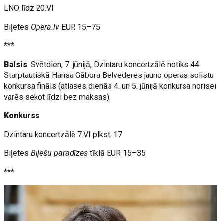
LNO līdz 20.VI
Biļetes
Opera.lv
EUR 15–75
***
Balsis
. Svētdien, 7. jūnijā, Dzintaru koncertzālē notiks 44.
Starptautiskā Hansa Gābora Belvederes jauno operas solistu
konkursa fināls (atlases dienās 4. un 5. jūnijā konkursa norisei
varēs sekot līdzi bez maksas).
Konkurss
Dzintaru koncertzālē 7.VI plkst. 17
Biļetes
Biļešu paradīzes
tīklā EUR 15–35
***