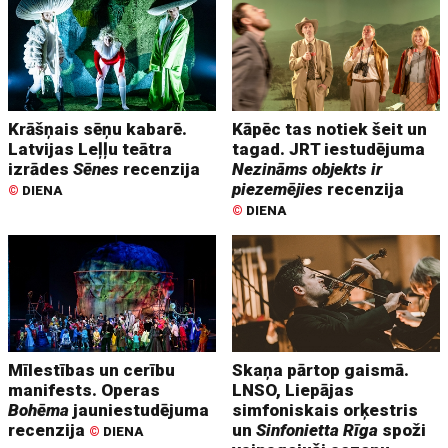
Krāšņais sēņu kabarē.
Kāpēc tas notiek šeit un
Latvijas Leļļu teātra
tagad. JRT iestudējuma
izrādes
Sēnes
recenzija
Nezināms objekts ir
piezemējies
recenzija
©
DIENA
©
DIENA
Mīlestības un cerību
Skaņa pārtop gaismā.
manifests. Operas
LNSO, Liepājas
Bohēma
jauniestudējuma
simfoniskais orķestris
recenzija
un
Sinfonietta Rīga
spoži
©
DIENA