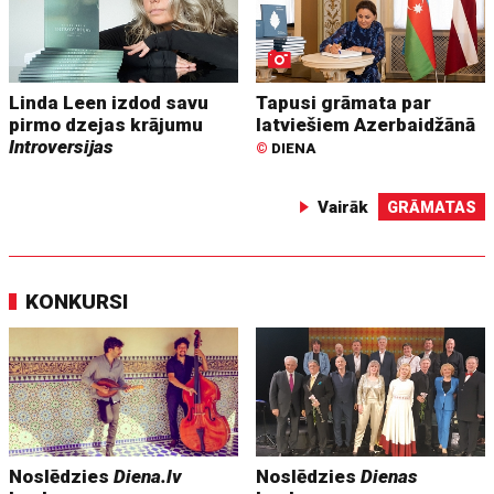
Linda Leen izdod savu
Tapusi grāmata par
pirmo dzejas krājumu
latviešiem Azerbaidžānā
Introversijas
©
DIENA
Vairāk
GRĀMATAS
KONKURSI
Noslēdzies
Diena.lv
Noslēdzies
Dienas