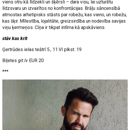
viens otru kā līdzekli un šķērsli – dara visu, lai uzturētu
līdzsvaru un izvairītos no konfrontācijas. Brāļu sāncensībā
atmostas arhetipisks stāsts par robežu, kas vieno, un robežu,
kas šķir. Mīlestība, lojalitāte, greizsirdība un nodevība savijas
viņu ķermeņos. Cīņa ir tikpat intīma kā apskāviens.
stāv kas krīt
Ģertrūdes ielas teātrī 5., 11.VI plkst. 19
Biļetes
git.lv
EUR 20
***