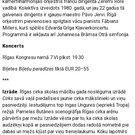
kamerfilharmonijas orķestris franču diriģenta Žeremī Rorē
vadībā. Kolektīvs izveidots 1980. gadā, un jau 22 gadus tā
galvenais diriģents ir igauņu maestro Pāvo Jervi. Rīgā
orķestrim pievienosies spilgtais vācu pianists Fābians
Millers, kurš spēlēs Edvarda Grīga Klavierkoncertu.
Programmā ir iekļauta arī Johannesa Brāmsa Otrā simfonija.
Koncerts
Rīgas Kongresu namā 7.VI plkst. 19.30
Biļetes
Biļešu paradīzes
tīklā EUR 20–55
***
Izrāde
. Rīgas cirka skolas mācību gada noslēguma izrādē
Cirks savā vaļā
piedalīsies jaunie cirka mākslinieki un viņu
pasniedzēji. Iestudējums top Ingas Ungures (iepriekš Tropa)
režijā. Pamelas Butānes scenogrāfija Rīgas cirka arēnu
pārvērtīs par mežu. Izrāde vēsta par to, ka cirka skolas
audzēkņi kopā ar pasniedzējiem dodas radošā nometnē pie
dabas un mežs kļūst par viņu treniņlaukumu. Koku lapotnēs