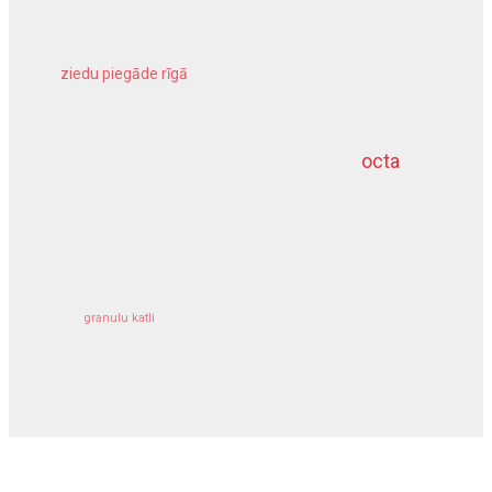
ziedu piegāde rīgā
meliorācijas darbi
octa
dziļurbums
kravu apdrošināšana
granulu katli
siltumsūknis