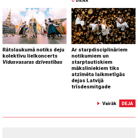
©
DIENA
Rātslaukumā notiks deju
Ar starpdisciplināriem
kolektīvu lielkoncerts
notikumiem un
Vidusvasaras dzīvestības
starptautiskiem
māksliniekiem tiks
atzīmēta laikmetīgās
dejas Latvijā
trīsdesmitgade
Vairāk
DEJA