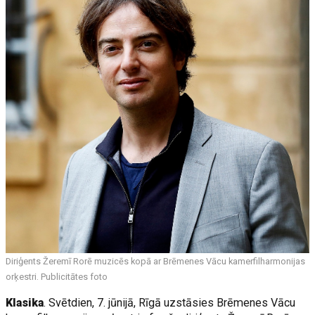
Diriģents Žeremī Rorē muzicēs kopā ar Brēmenes Vācu kamerfilharmonijas
orķestri. Publicitātes foto
Klasika
. Svētdien, 7. jūnijā, Rīgā uzstāsies Brēmenes Vācu