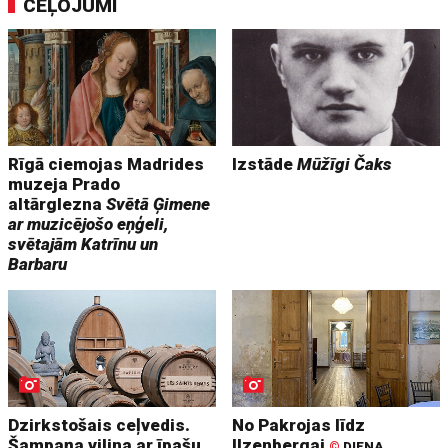
CEĻOJUMI
Rīgā ciemojas Madrides
Izstāde
Mūžīgi Čaks
muzeja Prado
altārglezna
Svētā Ģimene
ar muzicējošo eņģeli,
svētajām Katrīnu un
Barbaru
Dzirkstošais ceļvedis.
No Pakrojas līdz
Šampaņa vilina ar īpašu
Ilzenbergai
©
DIENA