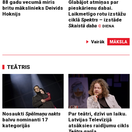
88 gadu vecumā miris
Glabājot atmiņas par
britu mākslinieks Deivids
pieskārienu dabai.
Hoknijs
Laikmetīgo rotu izstāžu
ciklā
Spektrs
– izstāde
Skaistā daba
©
DIENA
Vairāk
MĀKSLA
TEĀTRIS
Nosaukti
Spēlmaņu nakts
Par teātri, dzīvi un laiku.
balvu nominanti 17
Latvijas Televīzijā
kategorijās
atsāksies raidījumu cikls
Teātra garša