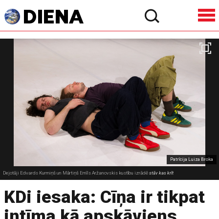
Patrīcija Luiza Broka
Dejotāji Edvards Kurmiņš un Mārtiņš Emīls Aržanovskis kustību izrādē
stāv kas krīt
KDi iesaka: Cīņa ir tikpat
intīma kā apskāviens