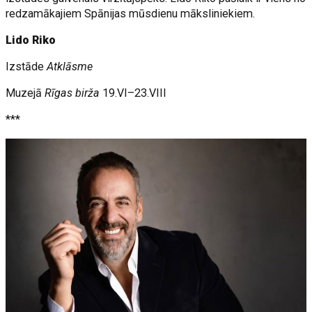
redzamākajiem Spānijas mūsdienu māksliniekiem.
Lido Riko
Izstāde
Atklāsme
Muzejā
Rīgas birža
19.VI–23.VIII
***