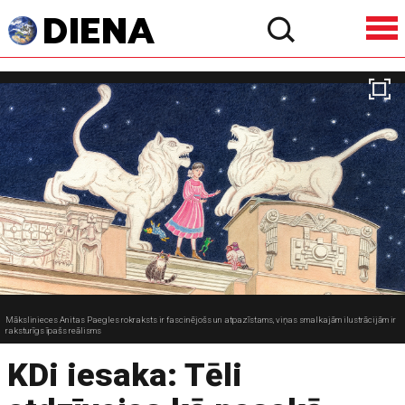
Mākslinieces Anitas Paegles rokraksts ir fascinējošs un atpazīstams, viņas smalkajām ilustrācijām ir
raksturīgs īpašs reālisms
KDi iesaka: Tēli