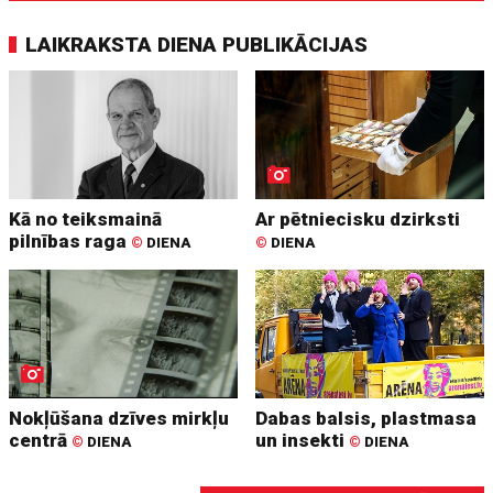
LAIKRAKSTA DIENA PUBLIKĀCIJAS
Kā no teiksmainā
Ar pētniecisku dzirksti
pilnības raga
©
DIENA
©
DIENA
Nokļūšana dzīves mirkļu
Dabas balsis, plastmasa
centrā
un insekti
©
DIENA
©
DIENA