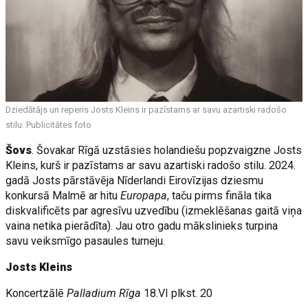
Dziedātājs un reperis Josts Kleins ir pazīstams ar savu azartiski radošo
stilu. Publicitātes foto
Šovs
. Šovakar Rīgā uzstāsies holandiešu popzvaigzne Josts
Kleins, kurš ir pazīstams ar savu azartiski radošo stilu. 2024.
gadā Josts pārstāvēja Nīderlandi Eirovīzijas dziesmu
konkursā Malmē ar hitu
Europapa
, taču pirms fināla tika
diskvalificēts par agresīvu uzvedību (izmeklēšanas gaitā viņa
vaina netika pierādīta). Jau otro gadu mākslinieks turpina
savu veiksmīgo pasaules turneju.
Josts Kleins
Koncertzālē
Palladium Rīga
18.VI plkst. 20