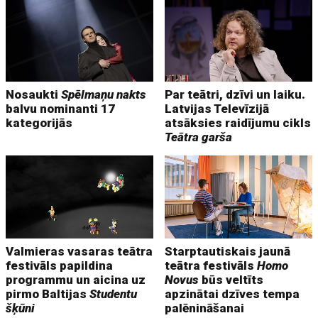
Nosaukti
Spēlmaņu nakts
Par teātri, dzīvi un laiku.
balvu nominanti 17
Latvijas Televīzijā
kategorijās
atsāksies raidījumu cikls
Teātra garša
Valmieras vasaras teātra
Starptautiskais jaunā
festivāls papildina
teātra festivāls
Homo
programmu un aicina uz
Novus
būs veltīts
pirmo Baltijas
Studentu
apzinātai dzīves tempa
šķūni
palēnināšanai