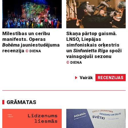
Mīlestības un cerību
Skaņa pārtop gaismā.
manifests. Operas
LNSO, Liepājas
Bohēma
jauniestudējuma
simfoniskais orķestris
recenzija
un
Sinfonietta Rīga
spoži
©
DIENA
vainagojuši sezonu
©
DIENA
Vairāk
RECENZIJAS
GRĀMATAS