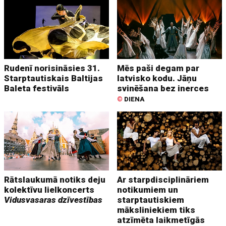
Rudenī norisināsies 31.
Mēs paši degam par
Starptautiskais Baltijas
latvisko kodu. Jāņu
Baleta festivāls
svinēšana bez inerces
©
DIENA
Rātslaukumā notiks deju
Ar starpdisciplināriem
kolektīvu lielkoncerts
notikumiem un
Vidusvasaras dzīvestības
starptautiskiem
māksliniekiem tiks
atzīmēta laikmetīgās