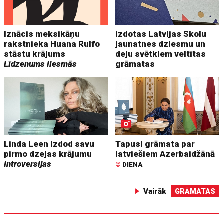
Iznācis meksikāņu
Izdotas Latvijas Skolu
rakstnieka Huana Rulfo
jaunatnes dziesmu un
stāstu krājums
deju svētkiem veltītas
Līdzenums liesmās
grāmatas
Linda Leen izdod savu
Tapusi grāmata par
pirmo dzejas krājumu
latviešiem Azerbaidžānā
Introversijas
©
DIENA
Vairāk
GRĀMATAS