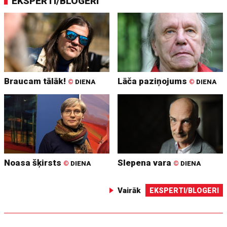
EKSPERTI/BLOGERI
Braucam tālāk!
Lāča paziņojums
©
DIENA
©
DIENA
Noasa šķirsts
Slepena vara
©
DIENA
©
DIENA
Vairāk
EKSPERTI/BLOGERI