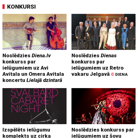
KONKURSI
Noslēdzies
Diena.lv
Noslēdzies
Dienas
konkurss par
konkurss par
ielūgumiem uz Avi
ielūgumiem uz Retro
Avitala un Omera Avitala
vakaru Jelgavā
©
DIENA
koncertu
Lielajā dzintarā
Izspēlēts ielūgumu
Noslēdzies konkurss par
komplekts uz cirka
ielūgumiem uz šovu