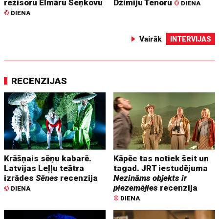
režisoru Elmāru Seņkovu
Džimiju Tenoru
©
DIENA
©
DIENA
Vairāk
INTERVIJAS
RECENZIJAS
Krāšņais sēņu kabarē.
Kāpēc tas notiek šeit un
Latvijas Leļļu teātra
tagad. JRT iestudējuma
izrādes
Sēnes
recenzija
Nezināms objekts ir
piezemējies
recenzija
©
DIENA
©
DIENA