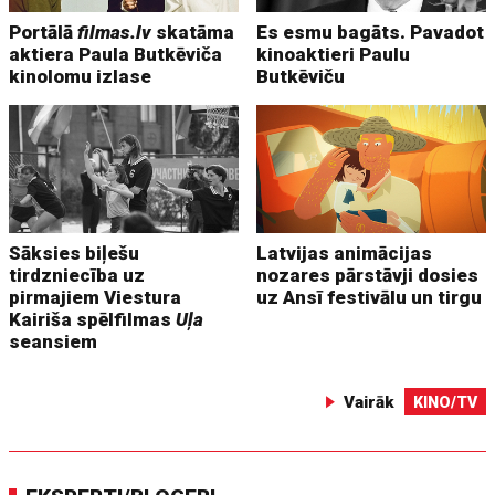
Portālā
filmas.lv
skatāma
Es esmu bagāts. Pavadot
aktiera Paula Butkēviča
kinoaktieri Paulu
kinolomu izlase
Butkēviču
Sāksies biļešu
Latvijas animācijas
tirdzniecība uz
nozares pārstāvji dosies
pirmajiem Viestura
uz Ansī festivālu un tirgu
Kairiša spēlfilmas
Uļa
seansiem
Vairāk
KINO/TV