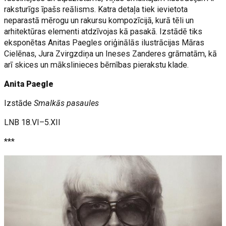
raksturīgs īpašs reālisms. Katra detaļa tiek ievietota
neparastā mērogu un rakursu kompozīcijā, kurā tēli un
arhitektūras elementi atdzīvojas kā pasakā. Izstādē tiks
eksponētas Anitas Paegles oriģinālās ilustrācijas Māras
Cielēnas, Jura Zvirgzdiņa un Ineses Zanderes grāmatām, kā
arī skices un mākslinieces bērnības pierakstu klade.
Anita Paegle
Izstāde
Smalkās pasaules
LNB 18.VI–5.XII
***