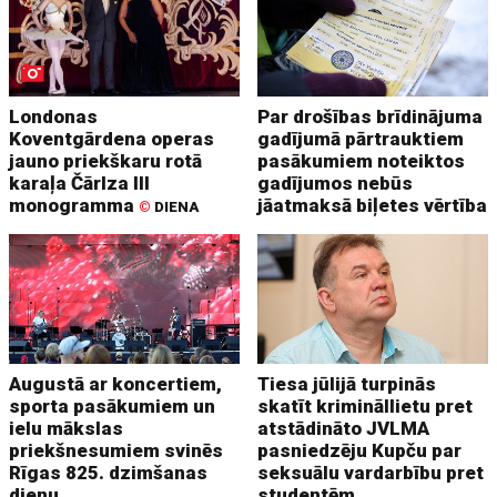
Londonas
Par drošības brīdinājuma
Koventgārdena operas
gadījumā pārtrauktiem
jauno priekškaru rotā
pasākumiem noteiktos
karaļa Čārlza III
gadījumos nebūs
monogramma
jāatmaksā biļetes vērtība
©
DIENA
Augustā ar koncertiem,
Tiesa jūlijā turpinās
sporta pasākumiem un
skatīt krimināllietu pret
ielu mākslas
atstādināto JVLMA
priekšnesumiem svinēs
pasniedzēju Kupču par
Rīgas 825. dzimšanas
seksuālu vardarbību pret
dienu
studentēm