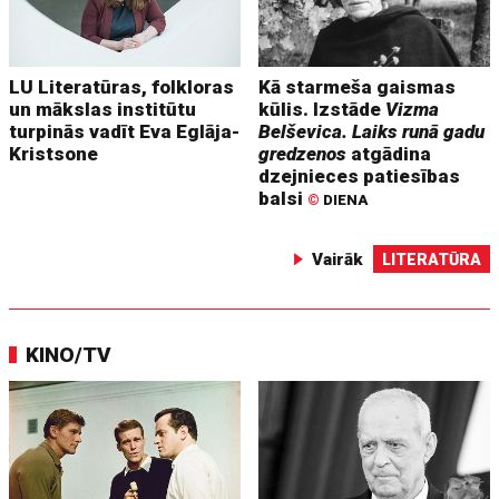
LU Literatūras, folkloras
Kā starmeša gaismas
un mākslas institūtu
kūlis. Izstāde
Vizma
turpinās vadīt Eva Eglāja-
Belševica. Laiks runā gadu
Kristsone
gredzenos
atgādina
dzejnieces patiesības
balsi
©
DIENA
Vairāk
LITERATŪRA
KINO/TV