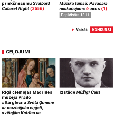
priekšnesumu
Svalbard
Mūzika tumsā: Pavasara
Cabaret Night
(2556)
noskaņojums
(1)
©
DIENA
Papildināts 13:11
Vairāk
KONKURSI
CEĻOJUMI
Rīgā ciemojas Madrides
Izstāde
Mūžīgi Čaks
muzeja Prado
altārglezna
Svētā Ģimene
ar muzicējošo eņģeli,
svētajām Katrīnu un