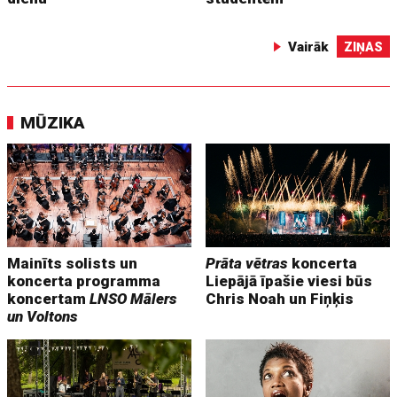
Vairāk
ZIŅAS
MŪZIKA
Mainīts solists un
Prāta vētras
koncerta
koncerta programma
Liepājā īpašie viesi būs
koncertam
LNSO Mālers
Chris Noah un Fiņķis
un Voltons