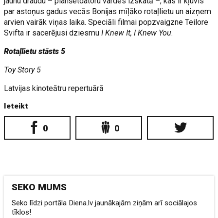
jaunu draudu – planšetdatoru vardes izskatā –, kas ir kļuvis
par astoņus gadus vecās Bonijas mīļāko rotaļlietu un aizņem
arvien vairāk viņas laika. Speciāli filmai popzvaigzne Teilore
Svifta ir sacerējusi dziesmu
I Knew It, I Knew You
.
Rotaļlietu stāsts 5
Toy Story 5
Latvijas kinoteātru repertuārā
Ieteikt
0
0
SEKO MUMS
Seko līdzi portāla Diena.lv jaunākajām ziņām arī sociālajos
tīklos!