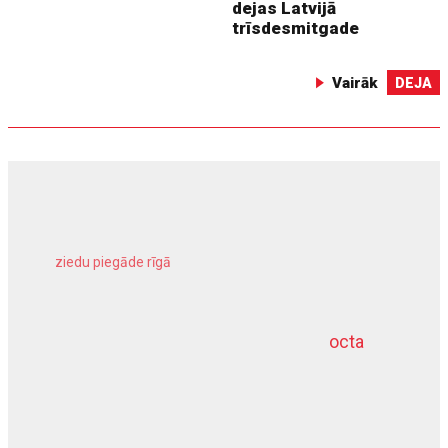
dejas Latvijā
trīsdesmitgade
Vairāk
DEJA
ziedu piegāde rīgā
meliorācijas darbi
octa
dziļurbums
kravu apdrošināšana