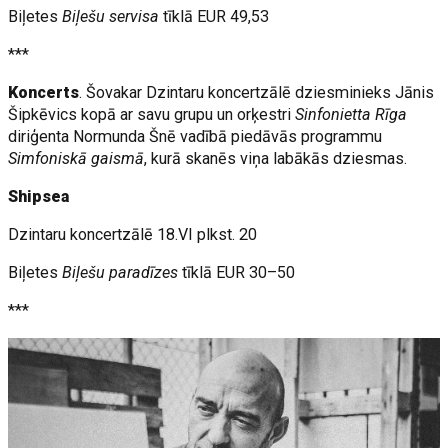
Biļetes
Biļešu servisa
tīklā EUR 49,53
***
Koncerts
. Šovakar Dzintaru koncertzālē dziesminieks Jānis
Šipkēvics kopā ar savu grupu un orķestri
Sinfonietta Rīga
diriģenta Normunda Šnē vadībā piedāvās programmu
Simfoniskā gaismā
, kurā skanēs viņa labākās dziesmas.
Shipsea
Dzintaru koncertzālē 18.VI plkst. 20
Biļetes
Biļešu paradīzes
tīklā EUR 30–50
***