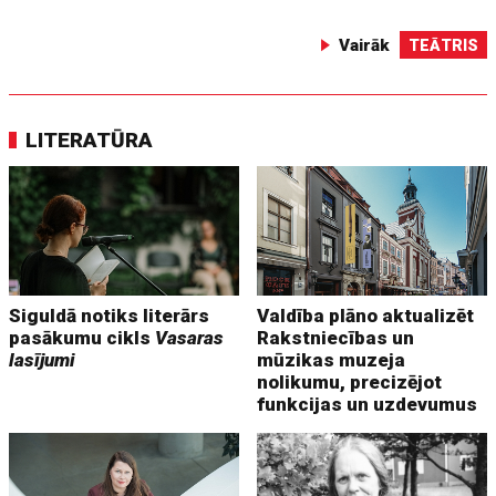
Vairāk
TEĀTRIS
LITERATŪRA
Siguldā notiks literārs
Valdība plāno aktualizēt
pasākumu cikls
Vasaras
Rakstniecības un
lasījumi
mūzikas muzeja
nolikumu, precizējot
funkcijas un uzdevumus