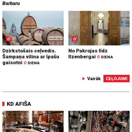
Barbaru
Dzirkstošais ceļvedis.
No Pakrojas līdz
Šampaņa vilina ar īpašu
Ilzenbergai
©
DIENA
gaisotni
©
DIENA
Vairāk
CEĻOJUMI
KD AFIŠA