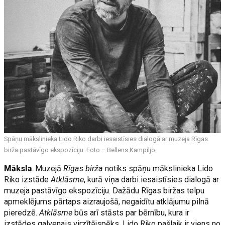
Spāņu mākslinieka Lido Riko darbi iesaistīsies dialogā ar muzeja Rīgas
birža pastāvīgo ekspozīciju. Foto – Bellens Kampiljo
Māksla
. Muzejā
Rīgas birža
notiks spāņu mākslinieka Lido
Riko izstāde
Atklāsme
, kurā viņa darbi iesaistīsies dialogā ar
muzeja pastāvīgo ekspozīciju. Dažādu Rīgas biržas telpu
apmeklējums pārtaps aizraujošā, negaidītu atklājumu pilnā
pieredzē.
Atklāsme
būs arī stāsts par bērnību, kura ir
izstādes galvenais virzītājspēks. Lido Riko pašlaik ir viens no