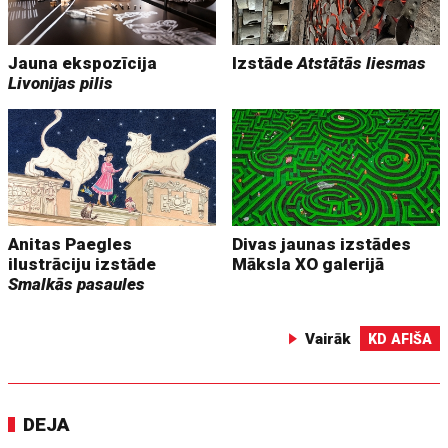
Jauna ekspozīcija
Izstāde
Atstātās liesmas
Livonijas pilis
Anitas Paegles
Divas jaunas izstādes
ilustrāciju izstāde
Māksla XO galerijā
Smalkās pasaules
Vairāk
KD AFIŠA
DEJA