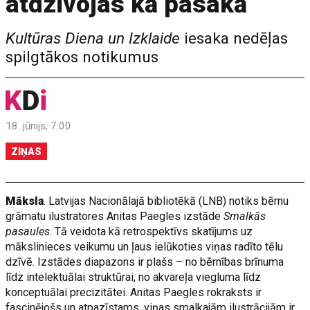
atdzīvojas kā pasakā
Kultūras Diena un Izklaide
iesaka nedēļas
spilgtākos notikumus
18. jūnijs, 7:00
ZIŅAS
Māksla
. Latvijas Nacionālajā bibliotēkā (LNB) notiks bērnu
grāmatu ilustratores Anitas Paegles izstāde
Smalkās
pasaules
. Tā veidota kā retrospektīvs skatījums uz
mākslinieces veikumu un ļaus ielūkoties viņas radīto tēlu
dzīvē. Izstādes diapazons ir plašs – no bērnības brīnuma
līdz intelektuālai struktūrai, no akvareļa viegluma līdz
konceptuālai precizitātei. Anitas Paegles rokraksts ir
fascinējošs un atpazīstams, viņas smalkajām ilustrācijām ir