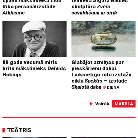
spāņu mākslinieka Lido
tēlnieka Aigara Bikšes
Riko personālizstāde
skulptūra
Zvēra
Atklāsme
savaldīšana ar sirdi
88 gadu vecumā miris
Glabājot atmiņas par
britu mākslinieks Deivids
pieskārienu dabai.
Hoknijs
Laikmetīgo rotu izstāžu
ciklā
Spektrs
– izstāde
Skaistā daba
©
DIENA
Vairāk
MĀKSLA
TEĀTRIS