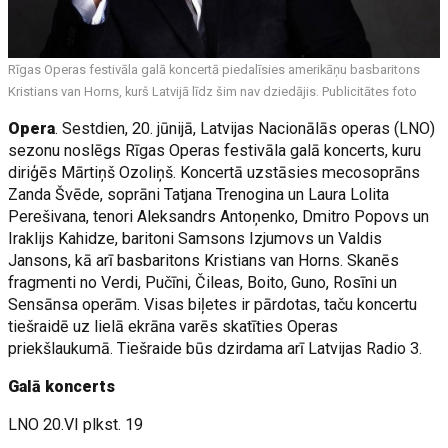
Rīgas Operas festivāla galā koncertā piedalīsies amerikāņu basbaritons
Kristians van Horns, kurš Latvijā līdz šim nav dziedājis. Publicitātes foto
Opera
. Sestdien, 20. jūnijā, Latvijas Nacionālās operas (LNO)
sezonu noslēgs Rīgas Operas festivāla galā koncerts, kuru
diriģēs Mārtiņš Ozoliņš. Koncertā uzstāsies mecosoprāns
Zanda Švēde, soprāni Tatjana Trenogina un Laura Lolita
Perešivana, tenori Aleksandrs Antoņenko, Dmitro Popovs un
Iraklijs Kahidze, baritoni Samsons Izjumovs un Valdis
Jansons, kā arī basbaritons Kristians van Horns. Skanēs
fragmenti no Verdi, Pučīni, Čileas, Boito, Guno, Rosīni un
Sensānsa operām. Visas biļetes ir pārdotas, taču koncertu
tiešraidē uz lielā ekrāna varēs skatīties Operas
priekšlaukumā. Tiešraide būs dzirdama arī Latvijas Radio 3.
Galā koncerts
LNO 20.VI plkst. 19