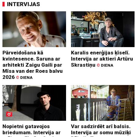
INTERVIJAS
Pārveidošana kā
Karalis enerģijas ķīselī.
kvintesence. Saruna ar
Intervija ar aktieri Artūru
arhitekti Zaigu Gaili par
Skrastiņu
©
DIENA
Mīsa van der Roes balvu
2026
©
DIENA
Nopietni gatavojos
Var sadzirdēt arī balsis.
briedumam. Intervija ar
Intervija ar somu mūziķi