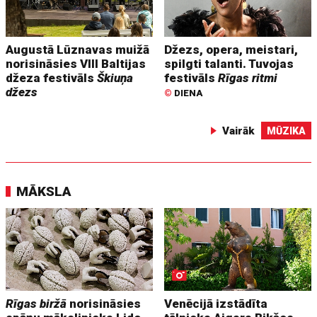
Augustā Lūznavas muižā
Džezs, opera, meistari,
norisināsies VIII Baltijas
spilgti talanti. Tuvojas
džeza festivāls
Škiuņa
festivāls
Rīgas ritmi
džezs
©
DIENA
Vairāk
MŪZIKA
MĀKSLA
Rīgas biržā
norisināsies
Venēcijā izstādīta