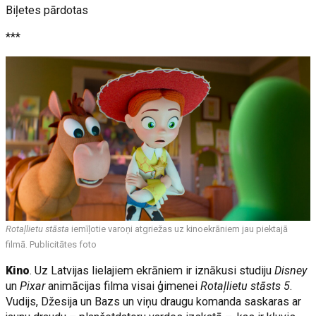
Biļetes pārdotas
***
Rotaļlietu stāsta
iemīļotie varoņi atgriežas uz kinoekrāniem jau piektajā
filmā. Publicitātes foto
Kino
. Uz Latvijas lielajiem ekrāniem ir iznākusi studiju
Disney
un
Pixar
animācijas filma visai ģimenei
Rotaļlietu stāsts 5
.
Vudijs, Džesija un Bazs un viņu draugu komanda saskaras ar