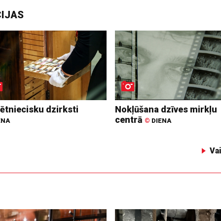
CIJAS
ētniecisku dzirksti
Nokļūšana dzīves mirkļu
centrā
ENA
©
DIENA
Va