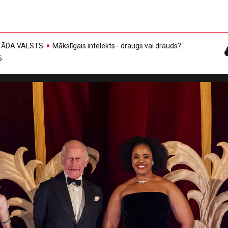
, TĀDA VALSTS
Mākslīgais intelekts - draugs vai drauds?
6