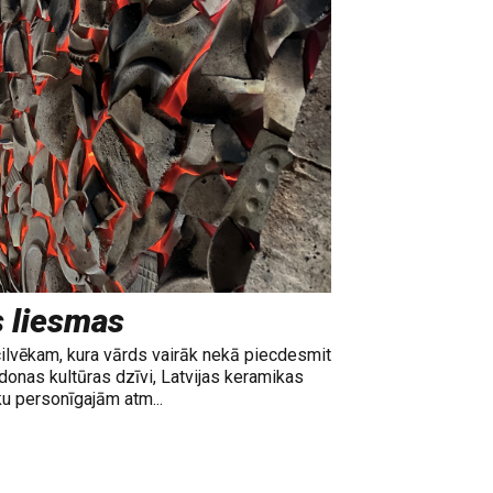
s liesmas
cilvēkam, kura vārds vairāk nekā piecdesmit
adonas kultūras dzīvi, Latvijas keramikas
ku personīgajām atm...