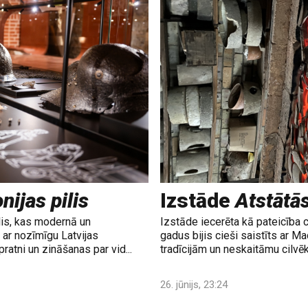
nijas pilis
Izstāde
Atstātā
lis, kas modernā un
Izstāde iecerēta kā pateicība 
ar nozīmīgu Latvijas
gadus bijis cieši saistīts ar M
ratni un zināšanas par vid...
tradīcijām un neskaitāmu cilvē
26. jūnijs, 23:24