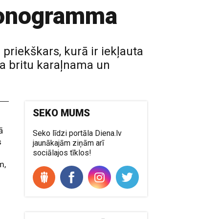
 monogramma
priekškars, kurā ir iekļauta
a britu karaļnama un
SEKO MUMS
ā
Seko līdzi portāla Diena.lv
s
jaunākajām ziņām arī
sociālajos tīklos!
m,