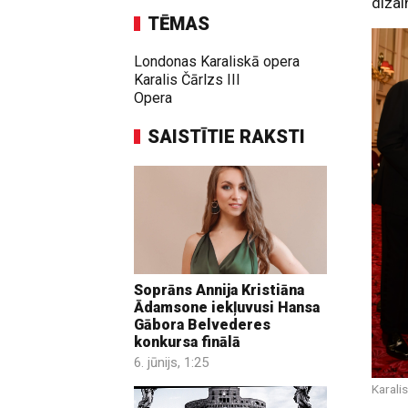
dizai
TĒMAS
Londonas Karaliskā opera
Karalis Čārlzs III
Opera
SAISTĪTIE RAKSTI
Soprāns Annija Kristiāna
Ādamsone iekļuvusi Hansa
Gābora Belvederes
konkursa finālā
6. jūnijs, 1:25
Karali