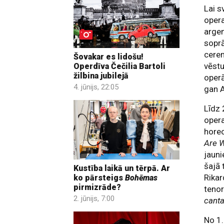
Lai s
opera
argen
soprā
cerem
Šovakar es lidošu!
vēstu
Operdīva Čečilia Bartoli
žilbina jubilejā
operā
4. jūnijs, 22:05
gan A
Līdz
opera
hore
Are 
jauni
šajā 
Kustība laikā un tērpā. Ar
Rikar
ko pārsteigs
Bohēmas
pirmizrāde?
teno
2. jūnijs, 7:00
canta
No 1.