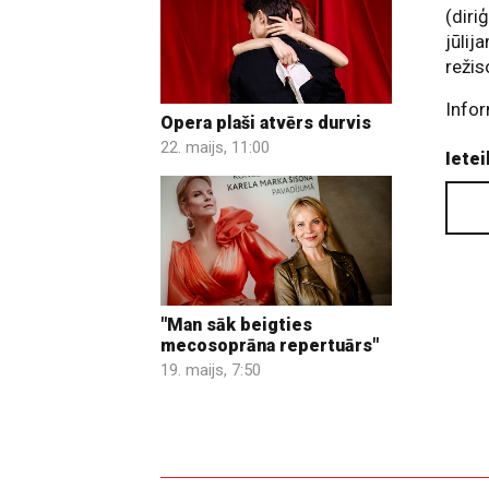
(diri
jūlij
režis
Info
Opera plaši atvērs durvis
22. maijs, 11:00
Ietei
"Man sāk beigties
mecosoprāna repertuārs"
19. maijs, 7:50