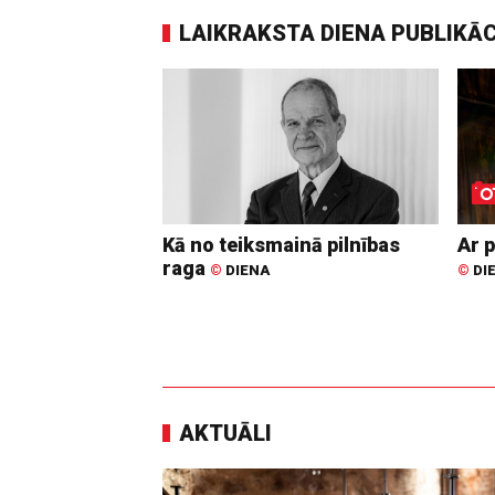
LAIKRAKSTA DIENA PUBLIKĀ
Kā no teiksmainā pilnības
Ar p
raga
©
DIENA
©
DI
AKTUĀLI