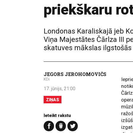
priekškaru ro
Londonas Karaliskajā jeb Kov
Viņa Majestātes Čārlza III
skatuves mākslas ilgstošās 
JEGORS JEROHOMOVIČS
Iepri
KDi
notik
17. jūnijs, 21:00
Čārlz
opera
ZIŅAS
mūziķ
ražo
Ieteikt rakstu
izšūš
izgat