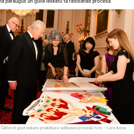
na paraugus un guva ieskatu tā radīšanas procesā.
s Čārlzs III gūst ieskatu priekškara radīšanas procesā. Foto – Lora Aziza