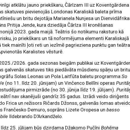
vinīgi atklātu jauno priekškaru, Čārlzam III uz Koventgārdena
s skatuves pievienojās Londonas Karaliskā baleta prīma
tīniešu un britu dejotāja Marianela Nunjesa un Dienvidāfrika
ns Pritija Jende, kura dziedāja Čārlza III kronēšanas
onijā 2023. gada maijā. Teātris šo notikumu raksturo kā
risku, jo priekškars un tā noformējuma elementi Karaliskajā
 tiek mainīti ļoti reti un iezīmē pagrieziena punktu gan teātra
pvienotās Karalistes vēsturē.
 2025./2026. gada sezonas beigām publikai uz Koventgārde
s galvenās skatuves tiks piedāvāta mūsdienu spāņu un brit
ogrāfu Solas Leonas un Pola Laitfūta baletu programma
So
We
(no 11. līdz 20. jūnijam) un Vinčenco Bellīni operas
Puritā
estudējuma pirmizrāde (no 30. jūnija līdz 19. jūlijam).
Puritā
teātrī nav skanējuši gandrīz 35 gadus. Izrādi veido diriģents
do Frica un režisors Ričards Džonss, galvenās lomas atveid
rs Frančesko Demuro, soprāns Lizete Oropesa un
basso
bile
Ildebrando D'Arkandželo.
 līdz 25. jūlijam būs dzirdama Džakomo Pučīni
Bohēma