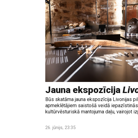
Jauna ekspozīcija
Livo
Būs skatāma jauna ekspozīcija Livonijas pi
apmeklētājiem saistošā veidā iepazīstinās 
kultūrvēsturiskā mantojuma daļu, vairojot izp
26. jūnijs, 23:35