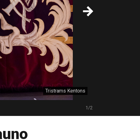
Tristrams Kentons
1/2
auno