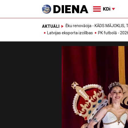
KDi
Ēku renovācija - KĀDS MĀJOKLIS
AKTUĀLI
Latvijas eksporta izcilības
PK futbolā - 202