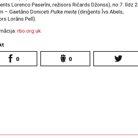
ģents Lorenco Paserīni, režisors Ričards Džonss), no 7. līdz 2
am – Gaetāno Doniceti
Pulka meita
(diriģents Īvs Abels,
ors Lorāns Pelī).
rmācija:
rbo.org.uk
kt
0
0