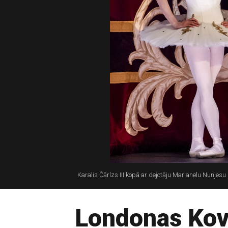
Karalis Čārlzs III kopā ar dejotāju Marianelu Nunjes
Londonas Kov