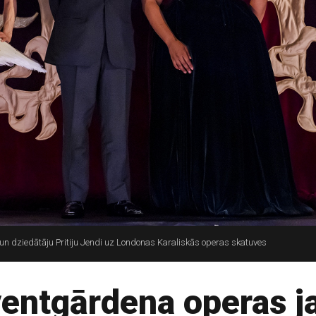
u un dziedātāju Pritiju Jendi uz Londonas Karaliskās operas skatuves
entgārdena operas j