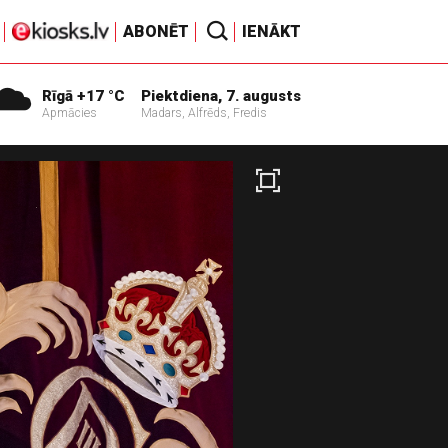
ABONĒT
IENĀKT
Rīgā +17 °C
Piektdiena, 7. augusts
Apmācies
Madars, Alfrēds, Fredis