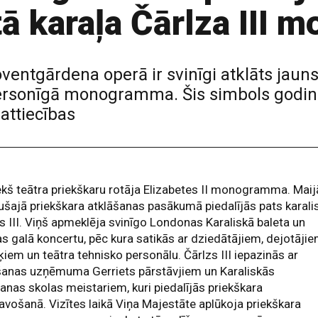
tā karaļa Čārlza III
entgārdena operā ir svinīgi atklāts jauns 
 personīgā monogramma. Šis simbols godin
attiecības
ekš teātra priekškaru rotāja Elizabetes II monogramma. Maij
ušajā priekškara atklāšanas pasākumā piedalījās pats karali
s III. Viņš apmeklēja svinīgo Londonas Karaliskā baleta un
s galā koncertu, pēc kura satikās ar dziedātājiem, dejotājie
iem un teātra tehnisko personālu. Čārlzs III iepazinās ar
šanas uzņēmuma Gerriets pārstāvjiem un Karaliskās
anas skolas meistariem, kuri piedalījās priekškara
avošanā. Vizītes laikā Viņa Majestāte aplūkoja priekškara