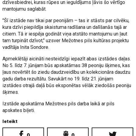
dzīvesbiedrei, kuras rūpes un ieguldījums ļāvis šo vērtīgo
mantojumu saglabāt.
"Šī izstāde nav tikai par peonijām – tas ir stāsts par cilvēku,
kura dzīvi piepildīja skaistuma radīšana un dalīšanās tajā ar
citiem. Tā ir iespēja godināt viņa atstāto mantojumu un ļaut
tam turpināt dzīvot," uzsver Mežotnes pils kultūras projektu
vadītāja Inita Sondore.
Apmeklētāji aicināti nesteidzīgi iepazīt abas izstādes daļas.
No 5. līdz 7. jūnijam būs apskatāmas 38 peoniju šķirnes, kas
ļaus novērtēt šo ziedu daudzveidību un kolekcionāra daudzu
gadu darba rezultātu. Savukārt no 19. līdz 21. jūnijam
izstādes otrajā daļā būs eksponētas vēlāk ziedošās peoniju
šķirnes.
Izstāde apskatāma Mežotnes pils darba laikā ar pils
apskates biļeti.
Ieteikt
0
0