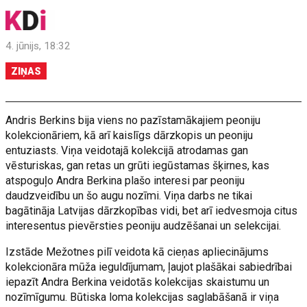
4. jūnijs, 18:32
ZIŅAS
Andris Berkins bija viens no pazīstamākajiem peoniju
kolekcionāriem, kā arī kaislīgs dārzkopis un peoniju
entuziasts. Viņa veidotajā kolekcijā atrodamas gan
vēsturiskas, gan retas un grūti iegūstamas šķirnes, kas
atspoguļo Andra Berkina plašo interesi par peoniju
daudzveidību un šo augu nozīmi. Viņa darbs ne tikai
bagātināja Latvijas dārzkopības vidi, bet arī iedvesmoja citus
interesentus pievērsties peoniju audzēšanai un selekcijai.
Izstāde Mežotnes pilī veidota kā cieņas apliecinājums
kolekcionāra mūža ieguldījumam, ļaujot plašākai sabiedrībai
iepazīt Andra Berkina veidotās kolekcijas skaistumu un
nozīmīgumu. Būtiska loma kolekcijas saglabāšanā ir viņa