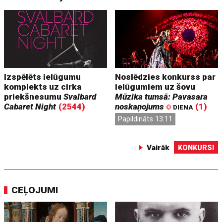
Izspēlēts ielūgumu
Noslēdzies konkurss par
komplekts uz cirka
ielūgumiem uz šovu
priekšnesumu
Svalbard
Mūzika tumsā: Pavasara
Cabaret Night
(2544)
noskaņojums
(1)
©
DIENA
Papildināts 13:11
Vairāk
KONKURSI
CEĻOJUMI