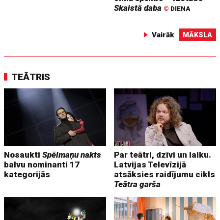
Skaistā daba
©
DIENA
Vairāk
MĀKSLA
TEĀTRIS
Nosaukti
Spēlmaņu nakts
Par teātri, dzīvi un laiku.
balvu nominanti 17
Latvijas Televīzijā
kategorijās
atsāksies raidījumu cikls
Teātra garša