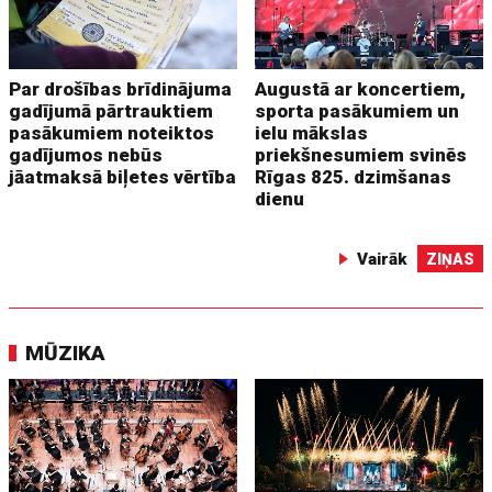
Par drošības brīdinājuma
Augustā ar koncertiem,
gadījumā pārtrauktiem
sporta pasākumiem un
pasākumiem noteiktos
ielu mākslas
gadījumos nebūs
priekšnesumiem svinēs
jāatmaksā biļetes vērtība
Rīgas 825. dzimšanas
dienu
Vairāk
ZIŅAS
MŪZIKA