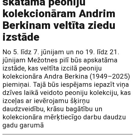
skatāma peoniju
kolekcionāram Andrim
Berkinam veltīta ziedu
izstāde
No 5. līdz 7. jūnijam un no 19. līdz 21.
jūnijam Mežotnes pilī būs apskatāma
izstāde, kas veltīta izcilā peoniju
kolekcionāra Andra Berkina (1949–2025)
piemiņai. Tajā būs iespējams iepazīt viņa
dzīves laikā veidoto peoniju kolekciju, kas
izceļas ar ievērojamu šķirņu
daudzveidību, krāsu bagātību un
kolekcionāra mērķtiecīgo darbu daudzu
gadu garumā