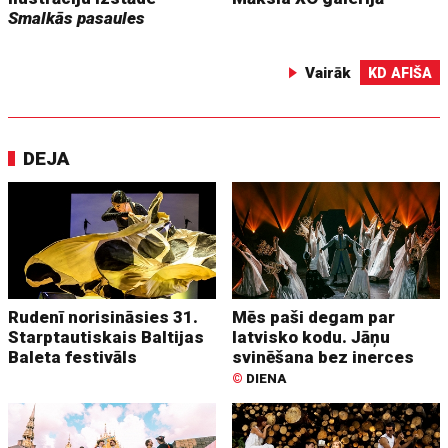
Smalkās pasaules
Vairāk
KD AFIŠA
DEJA
Rudenī norisināsies 31.
Mēs paši degam par
Starptautiskais Baltijas
latvisko kodu. Jāņu
Baleta festivāls
svinēšana bez inerces
©
DIENA