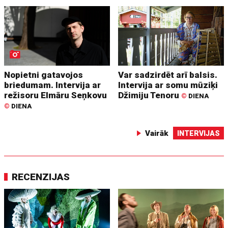
Nopietni gatavojos
Var sadzirdēt arī balsis.
briedumam. Intervija ar
Intervija ar somu mūziķi
režisoru Elmāru Seņkovu
Džimiju Tenoru
©
DIENA
©
DIENA
Vairāk
INTERVIJAS
RECENZIJAS