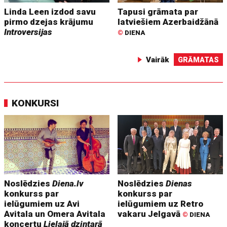
Linda Leen izdod savu
Tapusi grāmata par
pirmo dzejas krājumu
latviešiem Azerbaidžānā
Introversijas
©
DIENA
Vairāk
GRĀMATAS
KONKURSI
Noslēdzies
Diena.lv
Noslēdzies
Dienas
konkurss par
konkurss par
ielūgumiem uz Avi
ielūgumiem uz Retro
Avitala un Omera Avitala
vakaru Jelgavā
©
DIENA
koncertu
Lielajā dzintarā