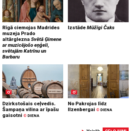
Rīgā ciemojas Madrides
Izstāde
Mūžīgi Čaks
muzeja Prado
altārglezna
Svētā Ģimene
ar muzicējošo eņģeli,
svētajām Katrīnu un
Barbaru
Dzirkstošais ceļvedis.
No Pakrojas līdz
Šampaņa vilina ar īpašu
Ilzenbergai
©
DIENA
gaisotni
©
DIENA