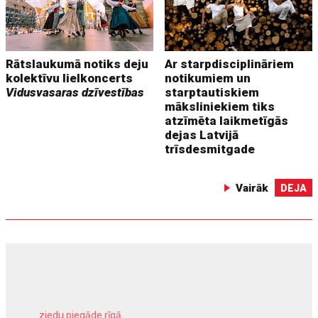
Rātslaukumā notiks deju
Ar starpdisciplināriem
kolektīvu lielkoncerts
notikumiem un
Vidusvasaras dzīvestības
starptautiskiem
māksliniekiem tiks
atzīmēta laikmetīgās
dejas Latvijā
trīsdesmitgade
Vairāk
DEJA
ziedu piegāde rīgā