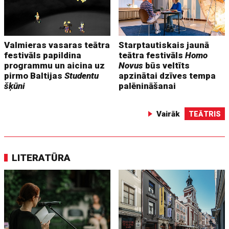
Valmieras vasaras teātra
Starptautiskais jaunā
festivāls papildina
teātra festivāls
Homo
programmu un aicina uz
Novus
būs veltīts
pirmo Baltijas
Studentu
apzinātai dzīves tempa
šķūni
palēnināšanai
Vairāk
TEĀTRIS
LITERATŪRA