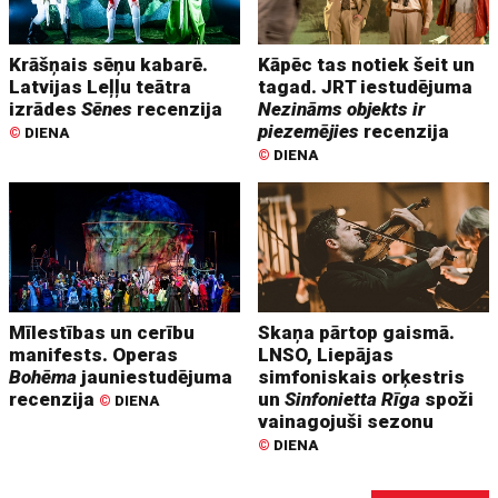
Krāšņais sēņu kabarē.
Kāpēc tas notiek šeit un
Latvijas Leļļu teātra
tagad. JRT iestudējuma
izrādes
Sēnes
recenzija
Nezināms objekts ir
piezemējies
recenzija
©
DIENA
©
DIENA
Mīlestības un cerību
Skaņa pārtop gaismā.
manifests. Operas
LNSO, Liepājas
Bohēma
jauniestudējuma
simfoniskais orķestris
recenzija
un
Sinfonietta Rīga
spoži
©
DIENA
vainagojuši sezonu
©
DIENA