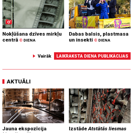
Nokļūšana dzīves mirkļu
Dabas balsis, plastmasa
centrā
un insekti
©
DIENA
©
DIENA
Vairāk
LAIKRAKSTA DIENA PUBLIKĀCIJAS
AKTUĀLI
Jauna ekspozīcija
Izstāde
Atstātās liesmas