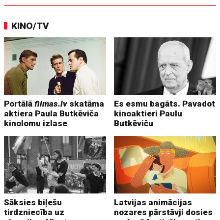
KINO/TV
Portālā
filmas.lv
skatāma
Es esmu bagāts. Pavadot
aktiera Paula Butkēviča
kinoaktieri Paulu
kinolomu izlase
Butkēviču
Sāksies biļešu
Latvijas animācijas
tirdzniecība uz
nozares pārstāvji dosies