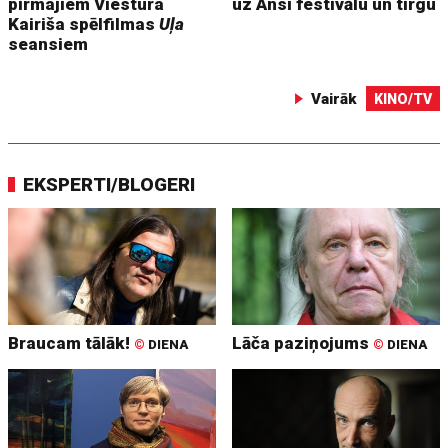
pirmajiem Viestura
uz Ansī festivālu un tirgu
Kairiša spēlfilmas
Uļa
seansiem
Vairāk
KINO/TV
EKSPERTI/BLOGERI
Braucam tālāk!
Lāča paziņojums
©
DIENA
©
DIENA