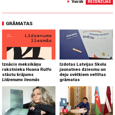
Vairāk
RECENZIJAS
GRĀMATAS
Iznācis meksikāņu
Izdotas Latvijas Skolu
rakstnieka Huana Rulfo
jaunatnes dziesmu un
stāstu krājums
deju svētkiem veltītas
Līdzenums liesmās
grāmatas