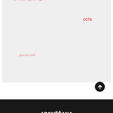
meliorācijas darbi
octa
dziļurbums
kravu apdrošināšana
granulu katli
siltumsūknis