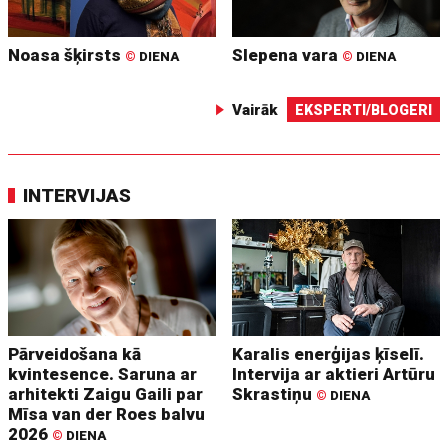
Noasa šķirsts
Slepena vara
©
DIENA
©
DIENA
Vairāk
EKSPERTI/BLOGERI
INTERVIJAS
Pārveidošana kā
Karalis enerģijas ķīselī.
kvintesence. Saruna ar
Intervija ar aktieri Artūru
arhitekti Zaigu Gaili par
Skrastiņu
©
DIENA
Mīsa van der Roes balvu
2026
©
DIENA