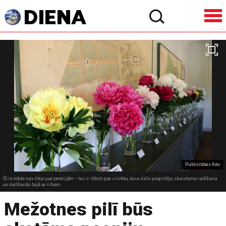
Publicitātes foto
Šī izstāde nav tikai par peonijām – tas ir stāsts par cilvēku, kura dzīvi piepildīja skaistuma radīšana
un dalīšanās tajā ar citiem
Mežotnes pilī būs