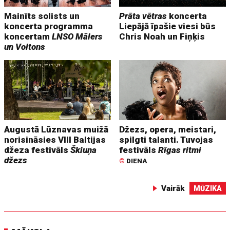
Mainīts solists un
Prāta vētras
koncerta
koncerta programma
Liepājā īpašie viesi būs
koncertam
LNSO Mālers
Chris Noah un Fiņķis
un Voltons
Augustā Lūznavas muižā
Džezs, opera, meistari,
norisināsies VIII Baltijas
spilgti talanti. Tuvojas
džeza festivāls
Škiuņa
festivāls
Rīgas ritmi
džezs
©
DIENA
Vairāk
MŪZIKA