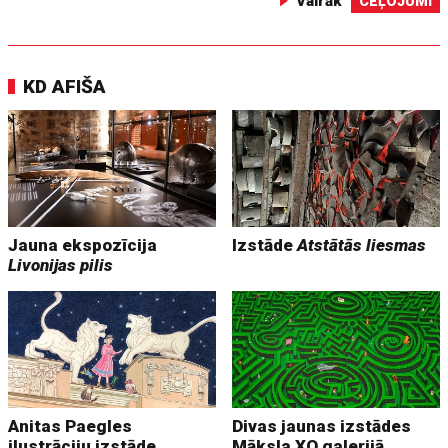
Vairāk
CEĻOJUMI
KD AFIŠA
Jauna ekspozīcija
Izstāde
Atstātās liesmas
Livonijas pilis
Anitas Paegles
Divas jaunas izstādes
ilustrāciju izstāde
Māksla XO galerijā