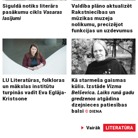
Siguldā notiks literārs
Valdība plāno aktualizēt
pasākumu cikls
Vasaras
Rakstniecības un
lasījumi
mūzikas muzeja
nolikumu, precizējot
funkcijas un uzdevumus
LU Literatūras, folkloras
Kā starmeša gaismas
un mākslas institūtu
kūlis. Izstāde
Vizma
turpinās vadīt Eva Eglāja-
Belševica. Laiks runā gadu
Kristsone
gredzenos
atgādina
dzejnieces patiesības
balsi
©
DIENA
Vairāk
LITERATŪRA