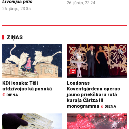
Livonijas pilis
26. jūnijs, 23:24
26. jūnijs, 23:35
ZIŅAS
KDi iesaka: Tēli
Londonas
atdzīvojas kā pasakā
Koventgārdena operas
jauno priekškaru rotā
©
DIENA
karaļa Čārlza III
monogramma
©
DIENA