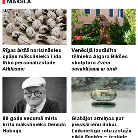
MĀKSLA
Rīgas biržā
norisināsies
Venēcijā izstādīta
spāņu mākslinieka Lido
tēlnieka Aigara Bikšes
Riko personālizstāde
skulptūra
Zvēra
Atklāsme
savaldīšana ar sirdi
88 gadu vecumā miris
Glabājot atmiņas par
britu mākslinieks Deivids
pieskārienu dabai.
Hoknijs
Laikmetīgo rotu izstāžu
ciklā
Spektrs
– izstāde