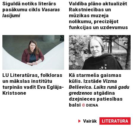
Siguldā notiks literārs
Valdība plāno aktualizēt
pasākumu cikls
Vasaras
Rakstniecības un
lasījumi
mūzikas muzeja
nolikumu, precizējot
funkcijas un uzdevumus
LU Literatūras, folkloras
Kā starmeša gaismas
un mākslas institūtu
kūlis. Izstāde
Vizma
turpinās vadīt Eva Eglāja-
Belševica. Laiks runā gadu
Kristsone
gredzenos
atgādina
dzejnieces patiesības
balsi
©
DIENA
Vairāk
LITERATŪRA