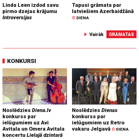
Linda Leen izdod savu
Tapusi grāmata par
pirmo dzejas krājumu
latviešiem Azerbaidžānā
Introversijas
©
DIENA
Vairāk
GRĀMATAS
KONKURSI
Noslēdzies
Diena.lv
Noslēdzies
Dienas
konkurss par
konkurss par
ielūgumiem uz Avi
ielūgumiem uz Retro
Avitala un Omera Avitala
vakaru Jelgavā
©
DIENA
koncertu
Lielajā dzintarā