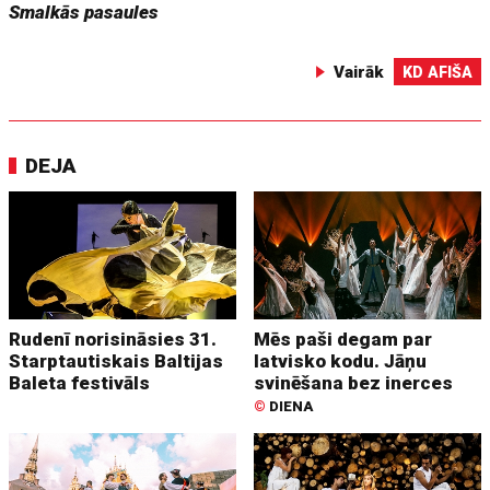
Smalkās pasaules
Vairāk
KD AFIŠA
DEJA
Rudenī norisināsies 31.
Mēs paši degam par
Starptautiskais Baltijas
latvisko kodu. Jāņu
Baleta festivāls
svinēšana bez inerces
©
DIENA