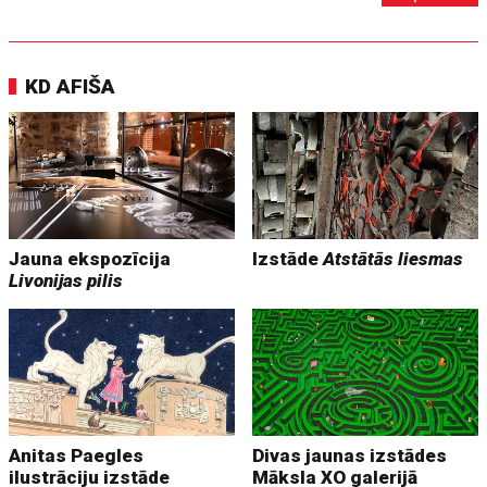
KD AFIŠA
Jauna ekspozīcija
Izstāde
Atstātās liesmas
Livonijas pilis
Anitas Paegles
Divas jaunas izstādes
ilustrāciju izstāde
Māksla XO galerijā