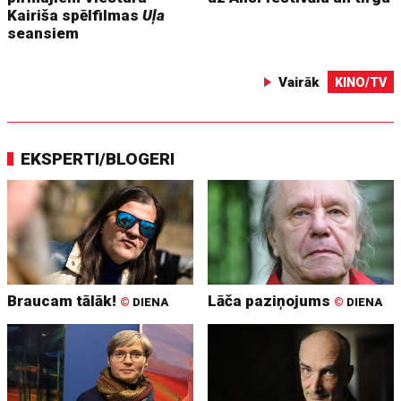
Kairiša spēlfilmas
Uļa
seansiem
Vairāk
KINO/TV
EKSPERTI/BLOGERI
Braucam tālāk!
Lāča paziņojums
©
DIENA
©
DIENA