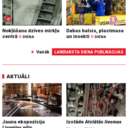
Nokļūšana dzīves mirkļu
Dabas balsis, plastmasa
centrā
un insekti
©
DIENA
©
DIENA
Vairāk
LAIKRAKSTA DIENA PUBLIKĀCIJAS
AKTUĀLI
Jauna ekspozīcija
Izstāde
Atstātās liesmas
Livonijas pilis