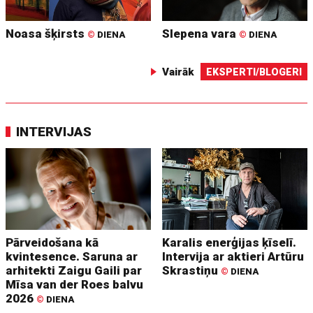
Noasa šķirsts
Slepena vara
©
DIENA
©
DIENA
Vairāk
EKSPERTI/BLOGERI
INTERVIJAS
Pārveidošana kā
Karalis enerģijas ķīselī.
kvintesence. Saruna ar
Intervija ar aktieri Artūru
arhitekti Zaigu Gaili par
Skrastiņu
©
DIENA
Mīsa van der Roes balvu
2026
©
DIENA