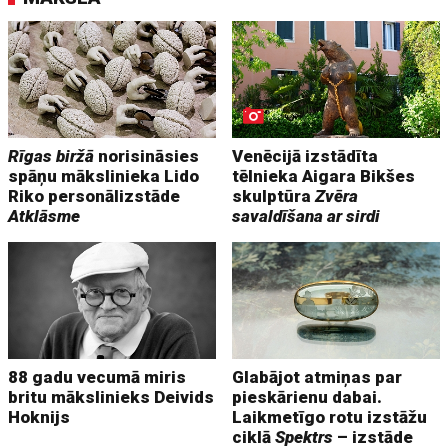
Rīgas biržā
norisināsies
Venēcijā izstādīta
spāņu mākslinieka Lido
tēlnieka Aigara Bikšes
Riko personālizstāde
skulptūra
Zvēra
Atklāsme
savaldīšana ar sirdi
88 gadu vecumā miris
Glabājot atmiņas par
britu mākslinieks Deivids
pieskārienu dabai.
Hoknijs
Laikmetīgo rotu izstāžu
ciklā
Spektrs
– izstāde