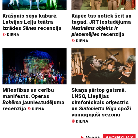
Krāšņais sēņu kabarē.
Kāpēc tas notiek šeit un
Latvijas Leļļu teātra
tagad. JRT iestudējuma
izrādes
Sēnes
recenzija
Nezināms objekts ir
piezemējies
recenzija
©
DIENA
©
DIENA
Mīlestības un cerību
Skaņa pārtop gaismā.
manifests. Operas
LNSO, Liepājas
Bohēma
jauniestudējuma
simfoniskais orķestris
recenzija
un
Sinfonietta Rīga
spoži
©
DIENA
vainagojuši sezonu
©
DIENA
Vairāk
RECENZIJAS