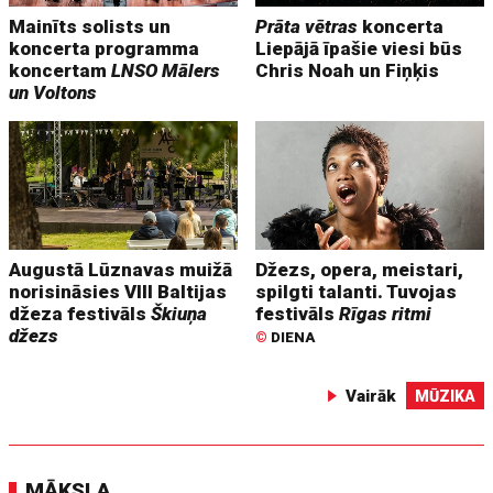
Mainīts solists un
Prāta vētras
koncerta
koncerta programma
Liepājā īpašie viesi būs
koncertam
LNSO Mālers
Chris Noah un Fiņķis
un Voltons
Augustā Lūznavas muižā
Džezs, opera, meistari,
norisināsies VIII Baltijas
spilgti talanti. Tuvojas
džeza festivāls
Škiuņa
festivāls
Rīgas ritmi
džezs
©
DIENA
Vairāk
MŪZIKA
MĀKSLA