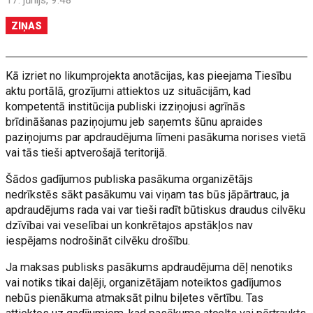
17. jūnijs, 9:48
ZIŅAS
Kā izriet no likumprojekta anotācijas, kas pieejama Tiesību
aktu portālā, grozījumi attiektos uz situācijām, kad
kompetentā institūcija publiski izziņojusi agrīnās
brīdināšanas paziņojumu jeb saņemts šūnu apraides
paziņojums par apdraudējuma līmeni pasākuma norises vietā
vai tās tieši aptverošajā teritorijā.
Šādos gadījumos publiska pasākuma organizētājs
nedrīkstēs sākt pasākumu vai viņam tas būs jāpārtrauc, ja
apdraudējums rada vai var tieši radīt būtiskus draudus cilvēku
dzīvībai vai veselībai un konkrētajos apstākļos nav
iespējams nodrošināt cilvēku drošību.
Ja maksas publisks pasākums apdraudējuma dēļ nenotiks
vai notiks tikai daļēji, organizētājam noteiktos gadījumos
nebūs pienākuma atmaksāt pilnu biļetes vērtību. Tas