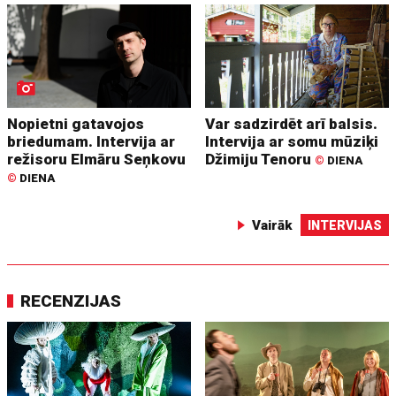
Nopietni gatavojos
Var sadzirdēt arī balsis.
briedumam. Intervija ar
Intervija ar somu mūziķi
režisoru Elmāru Seņkovu
Džimiju Tenoru
©
DIENA
©
DIENA
Vairāk
INTERVIJAS
RECENZIJAS