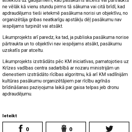
attiektos uz gadījumiem, kad pasākums atcelts vai pārtraukts
ne vēlāk kā vienu stundu pirms tā sākuma vai citā brīdī, kad
apdraudējums tieši ietekmē pasākuma norisi un objektīvu, no
organizētāja gribas neatkarīgu apstākļu dēļ pasākumu nav
iespējams turpināt vai atsākt.
Likumprojekts arī paredz, ka tad, ja publiska pasākuma norise
pārtraukta un to objektīvi nav iespējams atsākt, pasākumu
uzskatīs par atceltu.
Likumprojekts izstrādāts pēc KM iniciatīvas, pamatojoties uz
Krīzes vadības centra sadarbībā ar nozaru ministrijām un
dienestiem izstrādāto rīcības algoritmu, kā arī KM vadlīnijām
kultūras pasākumu organizētājiem par rīcību agrīnās
brīdināšanas paziņojuma laikā par gaisa telpas jeb dronu
apdraudējumu.
Ieteikt
0
0