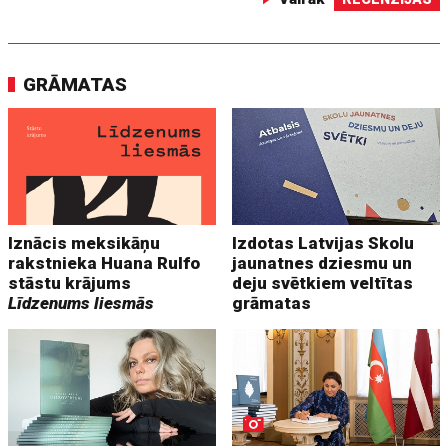
GRĀMATAS
Iznācis meksikāņu
Izdotas Latvijas Skolu
rakstnieka Huana Rulfo
jaunatnes dziesmu un
stāstu krājums
deju svētkiem veltītas
Līdzenums liesmās
grāmatas