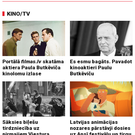
KINO/TV
Portālā
filmas.lv
skatāma
Es esmu bagāts. Pavadot
aktiera Paula Butkēviča
kinoaktieri Paulu
kinolomu izlase
Butkēviču
Sāksies biļešu
Latvijas animācijas
tirdzniecība uz
nozares pārstāvji dosies
pirmajiem Viestura
uz Ansī festivālu un tirgu