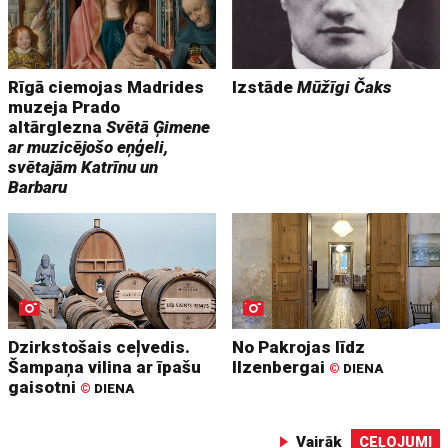
Rīgā ciemojas Madrides
Izstāde
Mūžīgi Čaks
muzeja Prado
altārglezna
Svētā Ģimene
ar muzicējošo eņģeli,
svētajām Katrīnu un
Barbaru
Dzirkstošais ceļvedis.
No Pakrojas līdz
Šampaņa vilina ar īpašu
Ilzenbergai
©
DIENA
gaisotni
©
DIENA
Vairāk
CEĻOJUMI