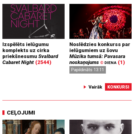
Izspēlēts ielūgumu
Noslēdzies konkurss par
komplekts uz cirka
ielūgumiem uz šovu
priekšnesumu
Svalbard
Mūzika tumsā: Pavasara
Cabaret Night
(2544)
noskaņojums
(1)
©
DIENA
Papildināts 13:11
Vairāk
KONKURSI
CEĻOJUMI