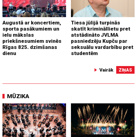
Augustā ar koncertiem,
Tiesa jūlijā turpinās
sporta pasākumiem un
skatīt krimināllietu pret
ielu mākslas
atstādināto JVLMA
priekšnesumiem svinēs
pasniedzēju Kupču par
Rīgas 825. dzimšanas
seksuālu vardarbību pret
dienu
studentēm
Vairāk
ZIŅAS
MŪZIKA