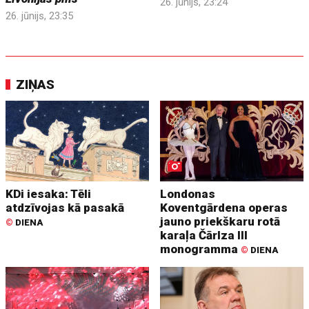
26. jūnijs, 23:24
26. jūnijs, 23:35
ZIŅAS
KDi iesaka: Tēli
Londonas
atdzīvojas kā pasakā
Koventgārdena operas
jauno priekškaru rotā
©
DIENA
karaļa Čārlza III
monogramma
©
DIENA