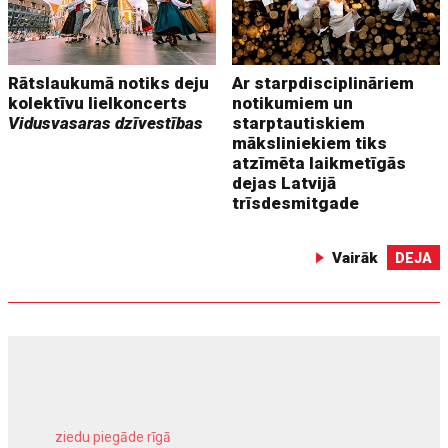
Rātslaukumā notiks deju
Ar starpdisciplināriem
kolektīvu lielkoncerts
notikumiem un
Vidusvasaras dzīvestības
starptautiskiem
māksliniekiem tiks
atzīmēta laikmetīgās
dejas Latvijā
trīsdesmitgade
Vairāk
DEJA
ziedu piegāde rīgā