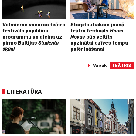
Valmieras vasaras teātra
Starptautiskais jaunā
festivāls papildina
teātra festivāls
Homo
programmu un aicina uz
Novus
būs veltīts
pirmo Baltijas
Studentu
apzinātai dzīves tempa
šķūni
palēnināšanai
Vairāk
TEĀTRIS
LITERATŪRA