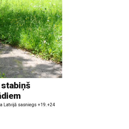
 stabiņš
rādiem
a Latvijā sasniegs +19..+24