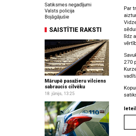
Satiksmes negadījumi
Par t
Valsts policija
aiztu
Bojāgājušie
Vidze
SAISTĪTIE RAKSTI
sēduš
līdz 
vērtī
Savuk
270 p
Kurze
vadīt
Mārupē pasažieru vilciens
sabraucis cilvēku
Kopum
18. jūnijs, 13:25
sati
Ietei