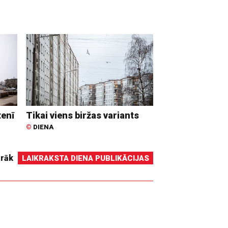
tenī
Tikai viens biržas variants
©
DIENA
irāk
LAIKRAKSTA DIENA PUBLIKĀCIJAS