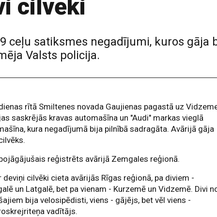
i cilvēki
 99 ceļu satiksmes negadījumi, kuros gāja b
ēja Valsts policija.
tdienas rītā Smiltenes novada Gaujienas pagastā uz Vidzem
as saskrējās kravas automašīna un "Audi" markas vieglā
ašīna, kura negadījumā bija pilnībā sadragāta. Avārijā gāja
cilvēks.
bojāgājušais reģistrēts avārijā Zemgales reģionā.
 deviņi cilvēki cieta avārijās Rīgas reģionā, pa diviem -
lē un Latgalē, bet pa vienam - Kurzemē un Vidzemē. Divi n
šajiem bija velosipēdisti, viens - gājējs, bet vēl viens -
roskrejriteņa vadītājs.