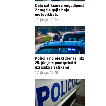
Ceļu satiksmes negadījumā
Zemgalē gājis bojā
motociklists
18. jūnijs, 10:42
Policija no piektdienas līdz
25. jūnijam pastiprināti
uzraudzīs satiksmi
17. jūnijs, 15:40