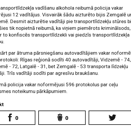
ransportlīdzekļa vadīšanu alkohola reibumā policija vakar
rējusi 12 vadītājus. Visvairāk šādu aizturēto bijis Zemgalē u
mē. Desmit aizturētie vadītāji pie transportlīdzekļu stūres b
ies tik nopietnā reibumā, ka viņiem piemērots kriminālsods,
ar to konfiscēs transportlīdzekli vai piedzīs transportlīdzekļa
bu.
ārt par ātruma pārsniegšanu autovadītājiem vakar noformē
rotokoli: Rīgas reģionā sodīti 40 autovadītāji, Vidzemē - 74,
mē - 72, Latgalē - 31, bet Zemgalē - 53 transporta līdzekļu
āji. Trīs vadītāji sodīti par agresīvu braukšanu.
ā policija vakar noformējusi 596 protokolus par ceļu
ksmes noteikumu pārkāpumiem.
kt
0
0