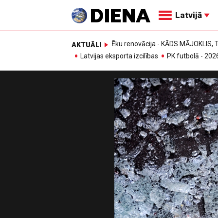
Latvijā
Ēku renovācija - KĀDS MĀJOKLIS
AKTUĀLI
Latvijas eksporta izcilības
PK futbolā - 202