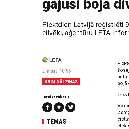
gājuši bojā div
Piektdien Latvijā reģistrēti
cilvēki, aģentūru LETA inform
Piek
šosej
2. maijs, 10:56
autom
KRIMINĀLZIŅAS
bojā 
Otrs 
Ieteikt rakstu
Vakar
Zemga
cietu
TĒMAS
elekt