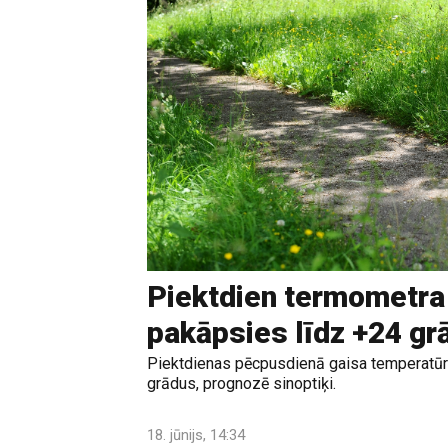
Piektdien termometra
pakāpsies līdz +24 g
Piektdienas pēcpusdienā gaisa temperatūr
grādus, prognozē sinoptiķi.
18. jūnijs, 14:34