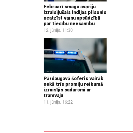
Februārī smagu avāriju
izraisījušais Indijas pilsonis
neatzīst vainu apsūdzībā
par tiesību neesamību
12. jūnijs, 11:30
Pārdaugavā šoferis vairāk
nekā trīs promiļu reibumā
izraisījis sadursmi ar
tramvaju
11. jūnijs, 16:22