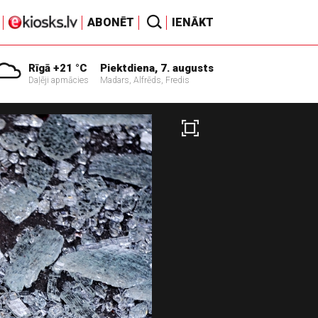
ABONĒT
IENĀKT
Rīgā +21 °C
Piektdiena, 7. augusts
Daļēji apmācies
Madars, Alfrēds, Fredis