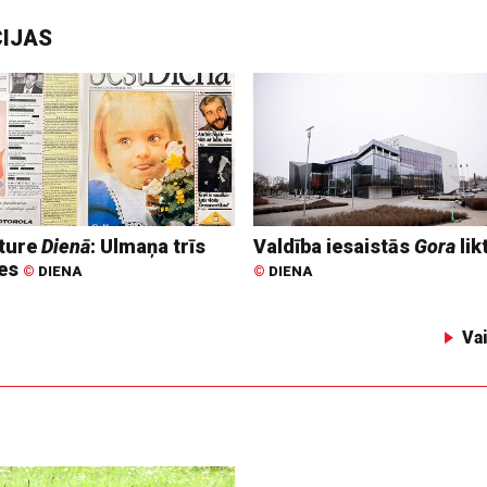
CIJAS
ture
Dienā
: Ulmaņa trīs
Valdība iesaistās
Gora
lik
tes
©
DIENA
©
DIENA
Va