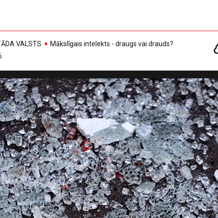
, TĀDA VALSTS
Mākslīgais intelekts - draugs vai drauds?
6