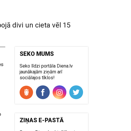
ojā divi un cieta vēl 15
SEKO MUMS
es
Seko līdzi portāla Diena.lv
jaunākajām ziņām arī
sociālajos tīklos!
o
ZIŅAS E-PASTĀ