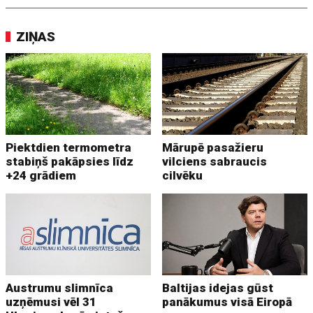
ZIŅAS
Piektdien termometra
Mārupē pasažieru
stabiņš pakāpsies līdz
vilciens sabraucis
+24 grādiem
cilvēku
Austrumu slimnīca
Baltijas idejas gūst
uzņēmusi vēl 31
panākumus visā Eiropā