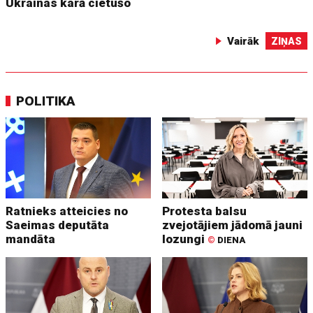
Ukrainas karā cietušo
Vairāk
ZIŅAS
POLITIKA
Ratnieks atteicies no
Protesta balsu
Saeimas deputāta
zvejotājiem jādomā jauni
mandāta
lozungi
©
DIENA