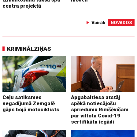
centra projektā
Vairāk
NOVADOS
KRIMINĀLZIŅAS
Ceļu satiksmes
Apgabaltiesa atstāj
negadījumā Zemgalē
spēkā notiesājošu
gājis bojā motociklists
spriedumu Rimšēvičam
par viltota Covid-19
sertifikāta iegādi