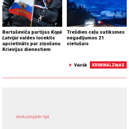
Bartaševiča partijas
Kopā
Trešdien ceļu satiksmes
Latvijai
valdes loceklis
negadījumos 21
apcietināts par ziņošanu
cietušais
Krievijas dienestiem
Vairāk
KRIMINĀLZIŅAS
ziedu piegāde rīgā
meliorācijas darbi