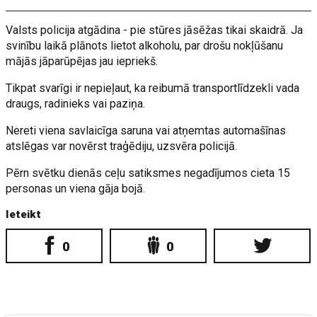
Valsts policija atgādina - pie stūres jāsēžas tikai skaidrā. Ja
svinību laikā plānots lietot alkoholu, par drošu nokļūšanu
mājās jāparūpējas jau iepriekš.
Tikpat svarīgi ir nepieļaut, ka reibumā transportlīdzekli vada
draugs, radinieks vai paziņa.
Nereti viena savlaicīga saruna vai atņemtas automašīnas
atslēgas var novērst traģēdiju, uzsvēra policijā.
Pērn svētku dienās ceļu satiksmes negadījumos cieta 15
personas un viena gāja bojā.
Ieteikt
0
0