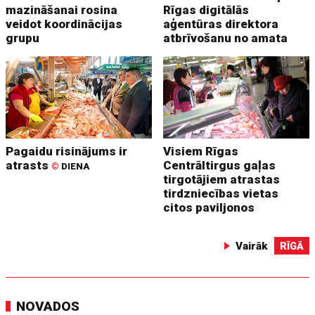
mazināšanai rosina
Rīgas digitālās
veidot koordinācijas
aģentūras direktora
grupu
atbrīvošanu no amata
Pagaidu risinājums ir
Visiem Rīgas
atrasts
Centrāltirgus gaļas
©
DIENA
tirgotājiem atrastas
tirdzniecības vietas
citos paviljonos
Vairāk
RĪGĀ
NOVADOS