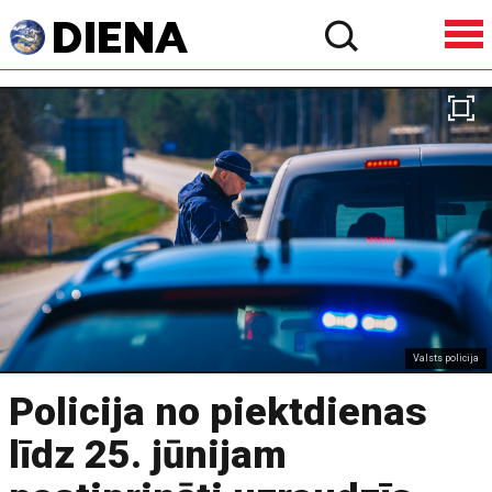
Valsts policija
Policija no piektdienas
līdz 25. jūnijam