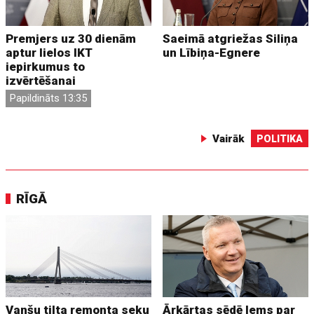
Premjers uz 30 dienām
Saeimā atgriežas Siliņa
aptur lielos IKT
un Lībiņa-Egnere
iepirkumus to
izvērtēšanai
Papildināts 13:35
Vairāk
POLITIKA
RĪGĀ
Vanšu tilta remonta seku
Ārkārtas sēdē lems par