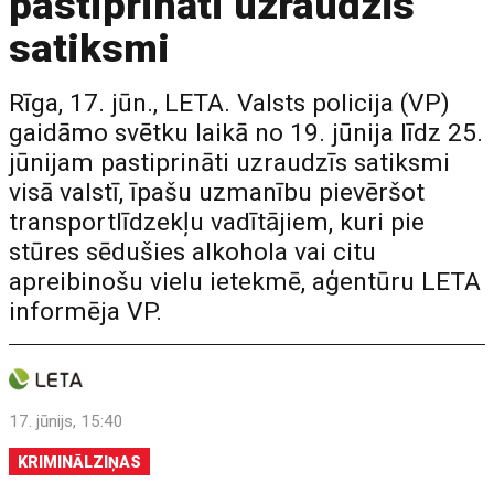
pastiprināti uzraudzīs
satiksmi
Rīga, 17. jūn., LETA. Valsts policija (VP)
gaidāmo svētku laikā no 19. jūnija līdz 25.
jūnijam pastiprināti uzraudzīs satiksmi
visā valstī, īpašu uzmanību pievēršot
transportlīdzekļu vadītājiem, kuri pie
stūres sēdušies alkohola vai citu
apreibinošu vielu ietekmē, aģentūru LETA
informēja VP.
17. jūnijs, 15:40
KRIMINĀLZIŅAS