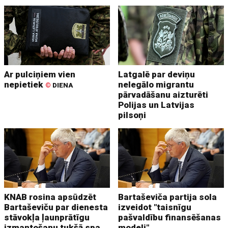
Ar pulciņiem vien
Latgalē par deviņu
nepietiek
nelegālo migrantu
©
DIENA
pārvadāšanu aizturēti
Polijas un Latvijas
pilsoņi
KNAB rosina apsūdzēt
Bartaševiča partija sola
Bartaševiču par dienesta
izveidot "taisnīgu
stāvokļa ļaunprātīgu
pašvaldību finansēšanas
izmantošanu tukšā spa
modeli"