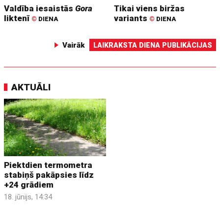
Valdība iesaistās
Gora
Tikai viens biržas
liktenī
variants
©
DIENA
©
DIENA
Vairāk
LAIKRAKSTA DIENA PUBLIKĀCIJAS
AKTUĀLI
Piektdien termometra
stabiņš pakāpsies līdz
+24 grādiem
18. jūnijs, 14:34