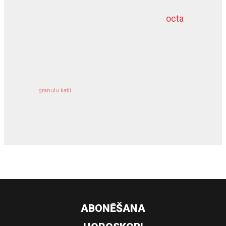
octa
dziļurbums
kravu apdrošināšana
granulu katli
siltumsūknis
ABONĒŠANA