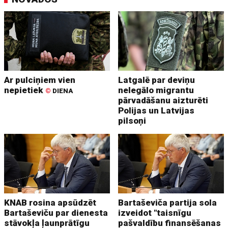
Ar pulciņiem vien
Latgalē par deviņu
nepietiek
nelegālo migrantu
©
DIENA
pārvadāšanu aizturēti
Polijas un Latvijas
pilsoņi
KNAB rosina apsūdzēt
Bartaševiča partija sola
Bartaševiču par dienesta
izveidot "taisnīgu
stāvokļa ļaunprātīgu
pašvaldību finansēšanas