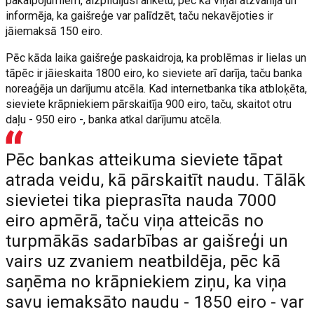
pakalpojumiem, aizpildījusi anketu, pēc kā viņai atzvanīja un
informēja, ka gaišreģe var palīdzēt, taču nekavējoties ir
jāiemaksā 150 eiro.
Pēc kāda laika gaišreģe paskaidroja, ka problēmas ir lielas un
tāpēc ir jāieskaita 1800 eiro, ko sieviete arī darīja, taču banka
noreaģēja un darījumu atcēla. Kad internetbanka tika atbloķēta,
sieviete krāpniekiem pārskaitīja 900 eiro, taču, skaitot otru
daļu - 950 eiro -, banka atkal darījumu atcēla.
Pēc bankas atteikuma sieviete tāpat
atrada veidu, kā pārskaitīt naudu. Tālāk
sievietei tika pieprasīta nauda 7000
eiro apmērā, taču viņa atteicās no
turpmākās sadarbības ar gaišreģi un
vairs uz zvaniem neatbildēja, pēc kā
saņēma no krāpniekiem ziņu, ka viņa
savu iemaksāto naudu - 1850 eiro - var