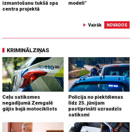
izmantošanu tukšā spa
modeli"
centra projektā
Vairāk
NOVADOS
KRIMINĀLZIŅAS
Ceļu satiksmes
Policija no piektdienas
negadījumā Zemgalē
līdz 25. jūnijam
gājis bojā motociklists
pastiprināti uzraudzīs
satiksmi