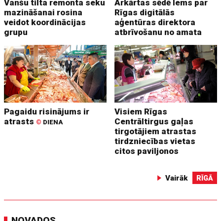
Vanšu tilta remonta seku
Ārkārtas sēdē lems par
mazināšanai rosina
Rīgas digitālās
veidot koordinācijas
aģentūras direktora
grupu
atbrīvošanu no amata
Pagaidu risinājums ir
Visiem Rīgas
atrasts
Centrāltirgus gaļas
©
DIENA
tirgotājiem atrastas
tirdzniecības vietas
citos paviljonos
Vairāk
RĪGĀ
NOVADOS