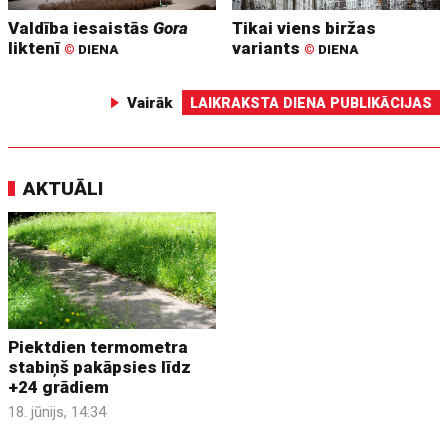
Valdība iesaistās
Gora
Tikai viens biržas
liktenī
variants
©
DIENA
©
DIENA
Vairāk
LAIKRAKSTA DIENA PUBLIKĀCIJAS
AKTUĀLI
Piektdien termometra
stabiņš pakāpsies līdz
+24 grādiem
18. jūnijs, 14:34