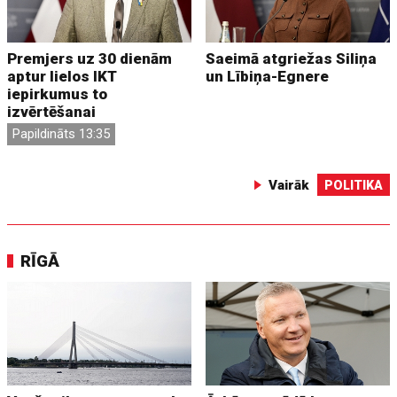
Premjers uz 30 dienām
Saeimā atgriežas Siliņa
aptur lielos IKT
un Lībiņa-Egnere
iepirkumus to
izvērtēšanai
Papildināts 13:35
Vairāk
POLITIKA
RĪGĀ