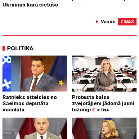
Ukrainas karā cietušo
Vairāk
ZIŅAS
POLITIKA
Ratnieks atteicies no
Protesta balsu
Saeimas deputāta
zvejotājiem jādomā jauni
mandāta
lozungi
©
DIENA