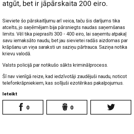
atgūt, bet ir jāpārskaita 200 eiro.
Sieviete šo pārskaitījumu arī veica, taču šis darījums tika
atcelts, jo saņēmējam bija pārsniegts naudas saņemšanas
limits. Vēl tika pieprasīti 300 - 400 eiro, lai saņemtu atpakaļ
savu iemaksāto naudu, bet jau sievietei radās aizdomas par
krāpšanu un viņa saraksti un saziņu pārtrauca. Saziņa notika
krievu valodā.
Valsts policijā par notikušo sākts kriminālprocess.
Šī nav vienīgā reize, kad iedzīvotāji zaudējuši naudu, noticot
telefonkrāpniekiem, kas solījuši ezotērikas pakalpojumus.
Ieteikt
0
0