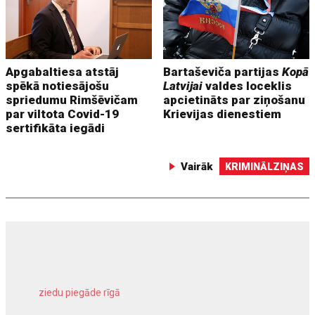
Apgabaltiesa atstāj
Bartaševiča partijas
Kopā
spēkā notiesājošu
Latvijai
valdes loceklis
spriedumu Rimšēvičam
apcietināts par ziņošanu
par viltota Covid-19
Krievijas dienestiem
sertifikāta iegādi
Vairāk
KRIMINĀLZIŅAS
ziedu piegāde rīgā
meliorācijas darbi