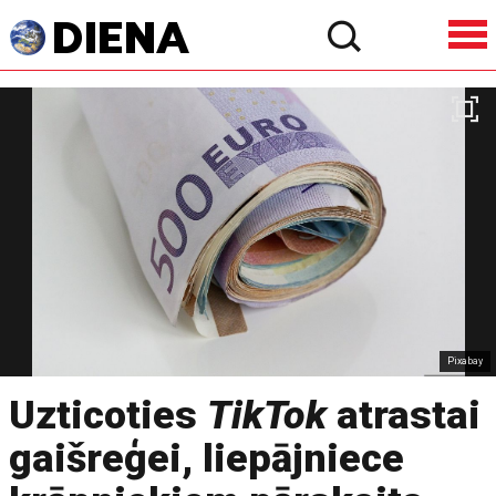
Pixabay
Uzticoties
TikTok
atrastai
gaišreģei, liepājniece