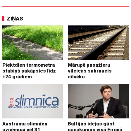
ZIŅAS
Piektdien termometra
Mārupē pasažieru
stabiņš pakāpsies līdz
vilciens sabraucis
+24 grādiem
cilvēku
Austrumu slimnīca
Baltijas idejas gūst
uzņēmusi vēl 31
panākumus visā Eiropā