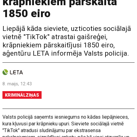
krāpniekiem pārskaita
1850 eiro
Liepājā kāda sieviete, uzticoties sociālajā
vietnē "TikTok" atrastai gaišreģei,
krāpniekiem pārskaitījusi 1850 eiro,
aģentūru LETA informēja Valsts policija.
8. maijs, 12:43
KRIMINĀLZIŅAS
Valsts policijā saņemts iesniegums no kādas liepājnieces,
kura kļuvusi par krāpnieku upuri. Sieviete sociālajā vietnē
"TikTok" atradusi sludinājumu par ekstrasensa