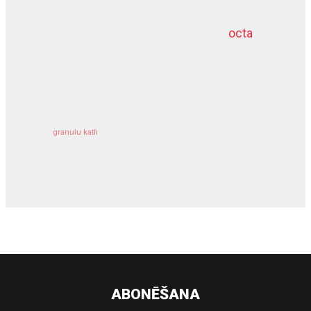
octa
dziļurbums
kravu apdrošināšana
granulu katli
siltumsūknis
ABONĒŠANA