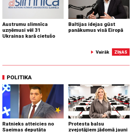
Austrumu slimnīca
Baltijas idejas gūst
uzņēmusi vēl 31
panākumus visā Eiropā
Ukrainas karā cietušo
Vairāk
ZIŅAS
POLITIKA
Ratnieks atteicies no
Protesta balsu
Saeimas deputāta
zvejotājiem jādomā jauni