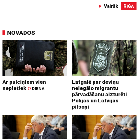
Vairāk
RĪGĀ
NOVADOS
Ar pulciņiem vien
Latgalē par deviņu
nepietiek
nelegālo migrantu
©
DIENA
pārvadāšanu aizturēti
Polijas un Latvijas
pilsoņi