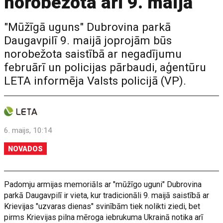
norobežota arī 9. maijā
"Mūžīgā uguns" Dubrovina parkā
Daugavpilī 9. maijā joprojām būs
norobežota saistībā ar negadījumu
februārī un policijas pārbaudi, aģentūru
LETA informēja Valsts policijā (VP).
6. maijs, 10:14
NOVADOS
Padomju armijas memoriāls ar "mūžīgo uguni" Dubrovina
parkā Daugavpilī ir vieta, kur tradicionāli 9. maijā saistībā ar
Krievijas "uzvaras dienas" svinībām tiek nolikti ziedi, bet
pirms Krievijas pilna mēroga iebrukuma Ukrainā notika arī