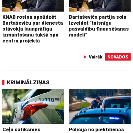
KNAB rosina apsūdzēt
Bartaševiča partija sola
Bartaševiču par dienesta
izveidot "taisnīgu
stāvokļa ļaunprātīgu
pašvaldību finansēšanas
izmantošanu tukšā spa
modeli"
centra projektā
Vairāk
NOVADOS
KRIMINĀLZIŅAS
Ceļu satiksmes
Policija no piektdienas