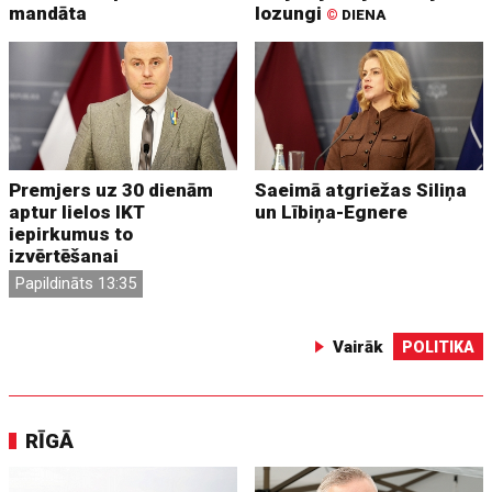
mandāta
lozungi
©
DIENA
Premjers uz 30 dienām
Saeimā atgriežas Siliņa
aptur lielos IKT
un Lībiņa-Egnere
iepirkumus to
izvērtēšanai
Papildināts 13:35
Vairāk
POLITIKA
RĪGĀ