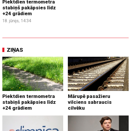
Piektdien termometra
stabiņš pakāpsies līdz
+24 grādiem
18. jūnijs, 14:34
ZIŅAS
Piektdien termometra
Mārupē pasažieru
stabiņš pakāpsies līdz
vilciens sabraucis
+24 grādiem
cilvēku