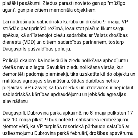
plašāki pasākumi. Ziedus parasti novieto gan ap "mūžīgo
uguni", gan pie citiem memoriāla objektiem.
Lai nodrošinātu sabiedrisko kārtību un drošību 9. maijā, VP
strādās pastiprinātā režīmā, iesaistot plašus likumsargu
spēkus, kā arī īstenojot ciešu sadarbību ar Valsts drošības
dienestu (VDD) un citiem sadarbības partneriem, tostarp
Daugavpils pašvaldības policiju.
Policijā skaidro, ka individuāla ziedu nolikšana apbedījumu
vietās nav aizliegta. Savukārt ziedu nolikšana vietās, kur
demontēti padomju pieminekļi, tiks uzskatīta kā šo objektu un
militāras agresijas slavināšana, šādas darbības netiks
pieļautas. VP uzsver, ka tās mērķis un uzdevums ir nepieļaut
sabiedriskās kārtības apdraudējumu un jebkādu agresijas
slavināšanu.
Daugavpilī, Dubrovina parka apkaimē, no 8. maija pulksten 17
līdz 10. maija plkst. 9 būs noteikti satiksmes ierobežojumi.
Ņemot vērā, ka VP turpinās resoriskā pārbaude saistībā ar
uzliesmojumu Dubrovina parkā februārī, drošības apsvērumu