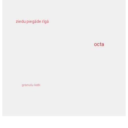
ziedu piegāde rīgā
meliorācijas darbi
octa
dziļurbums
kravu apdrošināšana
granulu katli
siltumsūknis