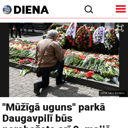
LETA, Ivars Soikāns
"Mūžīgā uguns" parkā
Daugavpilī būs