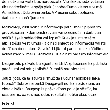
dēļ notikuma vieta būs norobežota. Vienlaikus iedzīvotājiem
tiks nodrošināta iespēja piekļūt apbedījuma vietas tuvumā.
Apmeklējot Dubrovina parku, VP aicina sekot policijas
darbinieku norādījumiem.
Iedzīvotāji, kuru rīcībā ir informācija par 9. maijā plānotām
provokācijām - demonstratīvām vai izaicinošām darbībām
nolūkā šķelt sabiedrību vai izplatīt Krievijas interesēm
atbilstošus vēstījumus - aicināti sniegt šo informāciju Valsts
drošības dienestam. Savukārt kļūstot par liecinieku šādām
aktivitātēm 9. maijā, iedzīvotāji ir aicināti par tām informēt VP.
Daugavpils pašvaldībā aģentūrai LETA apliecināja, ka publiski
pasākumi vai mītiņi pilsētā 9. maijā nav pieteikti.
Jau ziņots, ka tā sauktās "mūžīgās uguns" apkopes laikā
februārī Dubrovina parkā Daugavpilī notika sprādziens un
cieta cilvēks. Daugavpils pašvaldības policija vēstīja, ka,
iespējams, gāzes noplūdes rezultātā notika eksplozija.
Ieteikt