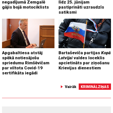
negadījumā Zemgalē
līdz 25. jūnijam
gājis bojā motociklists
pastiprināti uzraudzīs
satiksmi
Apgabaltiesa atstāj
Bartaševiča partijas
Kopā
spēkā notiesājošu
Latvijai
valdes loceklis
spriedumu Rimšēvičam
apcietināts par ziņošanu
par viltota Covid-19
Krievijas dienestiem
sertifikāta iegādi
Vairāk
KRIMINĀLZIŅAS