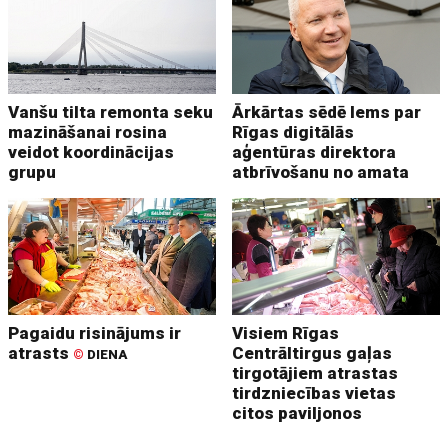
Vanšu tilta remonta seku
Ārkārtas sēdē lems par
mazināšanai rosina
Rīgas digitālās
veidot koordinācijas
aģentūras direktora
grupu
atbrīvošanu no amata
Pagaidu risinājums ir
Visiem Rīgas
atrasts
Centrāltirgus gaļas
©
DIENA
tirgotājiem atrastas
tirdzniecības vietas
citos paviljonos