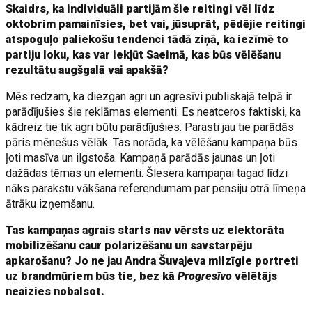
Skaidrs, ka individuāli partijām šie reitingi vēl līdz
oktobrim pamainīsies, bet vai, jūsuprāt, pēdējie reitingi
atspoguļo paliekošu tendenci tādā ziņā, ka iezīmē to
partiju loku, kas var iekļūt Saeimā, kas būs vēlēšanu
rezultātu augšgalā vai apakšā?
Mēs redzam, ka diezgan agri un agresīvi publiskajā telpā ir
parādījušies šie reklāmas elementi. Es neatceros faktiski, ka
kādreiz tie tik agri būtu parādījušies. Parasti jau tie parādās
pāris mēnešus vēlāk. Tas norāda, ka vēlēšanu kampaņa būs
ļoti masīva un ilgstoša. Kampaņā parādās jaunas un ļoti
dažādas tēmas un elementi. Šlesera kampaņai tagad līdzi
nāks parakstu vākšana referendumam par pensiju otrā līmeņa
ātrāku izņemšanu.
Tas kampaņas agrais starts nav vērsts uz elektorāta
mobilizēšanu caur polarizēšanu un savstarpēju
apkarošanu? Jo ne jau Andra Šuvajeva milzīgie portreti
uz brandmūriem būs tie, bez kā
Progresīvo
vēlētājs
neaizies nobalsot.