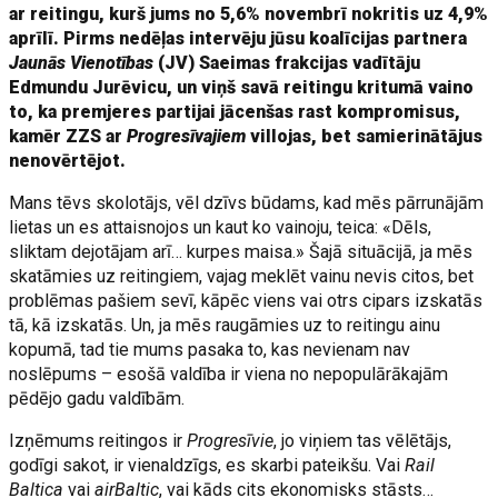
ar reitingu, kurš jums no 5,6% novembrī nokritis uz 4,9%
aprīlī. Pirms nedēļas intervēju jūsu koalīcijas partnera
Jaunās Vienotības
(JV) Saeimas frakcijas vadītāju
Edmundu Jurēvicu, un viņš savā reitingu kritumā vaino
to, ka premjeres partijai jācenšas rast kompromisus,
kamēr ZZS ar
Progresīvajiem
villojas, bet samierinātājus
nenovērtējot.
Mans tēvs skolotājs, vēl dzīvs būdams, kad mēs pārrunājām
lietas un es attaisnojos un kaut ko vainoju, teica: «Dēls,
sliktam dejotājam arī… kurpes maisa.» Šajā situācijā, ja mēs
skatāmies uz reitingiem, vajag meklēt vainu nevis citos, bet
problēmas pašiem sevī, kāpēc viens vai otrs cipars izskatās
tā, kā izskatās. Un, ja mēs raugāmies uz to reitingu ainu
kopumā, tad tie mums pasaka to, kas nevienam nav
noslēpums – esošā valdība ir viena no nepopulārākajām
pēdējo gadu valdībām.
Izņēmums reitingos ir
Progresīvie
, jo viņiem tas vēlētājs,
godīgi sakot, ir vienaldzīgs, es skarbi pateikšu. Vai
Rail
Baltica
vai
airBaltic
, vai kāds cits ekonomisks stāsts…