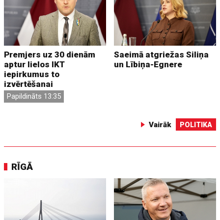
Premjers uz 30 dienām
Saeimā atgriežas Siliņa
aptur lielos IKT
un Lībiņa-Egnere
iepirkumus to
izvērtēšanai
Papildināts 13:35
Vairāk
POLITIKA
RĪGĀ