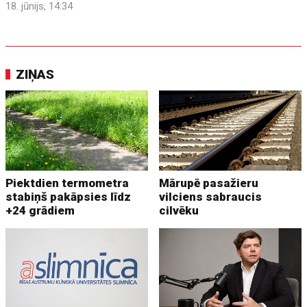
18. jūnijs, 14:34
ZIŅAS
Piektdien termometra
Mārupē pasažieru
stabiņš pakāpsies līdz
vilciens sabraucis
+24 grādiem
cilvēku