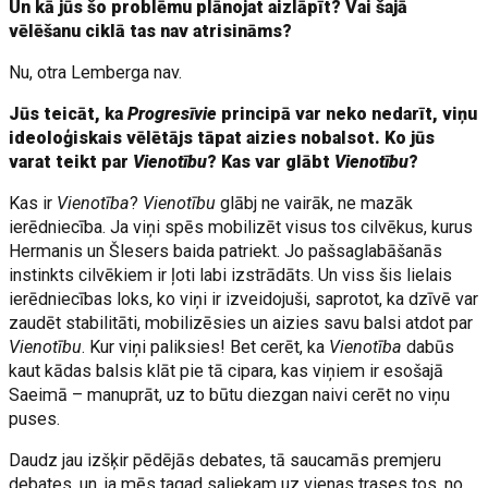
Un kā jūs šo problēmu plānojat aizlāpīt? Vai šajā
vēlēšanu ciklā tas nav atrisināms?
Nu, otra Lemberga nav.
Jūs teicāt, ka
Progresīvie
principā var neko nedarīt, viņu
ideoloģiskais vēlētājs tāpat aizies nobalsot. Ko jūs
varat teikt par
Vienotību
? Kas var glābt
Vienotību
?
Kas ir
Vienotība
?
Vienotību
glābj ne vairāk, ne mazāk
ierēdniecība. Ja viņi spēs mobilizēt visus tos cilvēkus, kurus
Hermanis un Šlesers baida patriekt. Jo pašsaglabāšanās
instinkts cilvēkiem ir ļoti labi izstrādāts. Un viss šis lielais
ierēdniecības loks, ko viņi ir izveidojuši, saprotot, ka dzīvē var
zaudēt stabilitāti, mobilizēsies un aizies savu balsi atdot par
Vienotību
. Kur viņi paliksies! Bet cerēt, ka
Vienotība
dabūs
kaut kādas balsis klāt pie tā cipara, kas viņiem ir esošajā
Saeimā – manuprāt, uz to būtu diezgan naivi cerēt no viņu
puses.
Daudz jau izšķir pēdējās debates, tā saucamās premjeru
debates, un, ja mēs tagad saliekam uz vienas trases tos, no