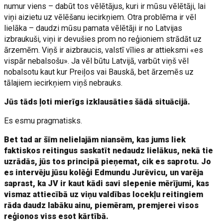
numur viens – dabūt tos vēlētājus, kuri ir mūsu vēlētāji, lai
viņi aizietu uz vēlēšanu iecirkņiem. Otra problēma ir vēl
lielāka – daudzi mūsu pamata vēlētāji ir no Latvijas
izbraukuši, viņi ir devušies prom no reģioniem strādāt uz
ārzemēm. Viņš ir aizbraucis, valstī vīlies ar attieksmi «es
vispār nebalsošu». Ja vēl būtu Latvijā, varbūt viņš vēl
nobalsotu kaut kur Preiļos vai Bauskā, bet ārzemēs uz
tālajiem iecirkņiem viņš nebrauks.
Jūs tāds ļoti mierīgs izklausāties šādā situācijā.
Es esmu pragmatisks.
Bet tad ar šīm nelielajām niansēm, kas jums liek
faktiskos reitingus saskatīt nedaudz lielākus, nekā tie
uzrādās, jūs tos principā pieņemat, cik es saprotu. Jo
es intervēju jūsu kolēģi Edmundu Jurēvicu, un varēja
saprast, ka JV ir kaut kādi savi slepenie mērījumi, kas
vismaz attiecībā uz viņu valdības locekļu reitingiem
rāda daudz labāku ainu, piemēram, premjerei visos
reģionos viss esot kārtībā.