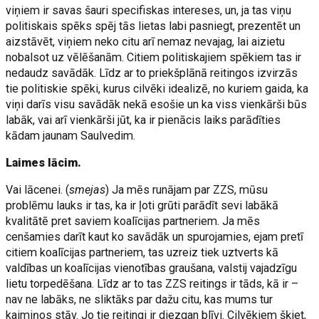
viņiem ir savas šauri specifiskas intereses, un, ja tas viņu
politiskais spēks spēj tās lietas labi pasniegt, prezentēt un
aizstāvēt, viņiem neko citu arī nemaz nevajag, lai aizietu
nobalsot uz vēlēšanām. Citiem politiskajiem spēkiem tas ir
nedaudz savādāk. Līdz ar to priekšplānā reitingos izvirzās
tie politiskie spēki, kurus cilvēki idealizē, no kuriem gaida, ka
viņi darīs visu savādāk nekā esošie un ka viss vienkārši būs
labāk, vai arī vienkārši jūt, ka ir pienācis laiks parādīties
kādam jaunam Saulvedim.
Laimes lācim.
Vai lācenei. (
smejas
) Ja mēs runājam par ZZS, mūsu
problēmu lauks ir tas, ka ir ļoti grūti parādīt sevi labākā
kvalitātē pret saviem koalīcijas partneriem. Ja mēs
cenšamies darīt kaut ko savādāk un spurojamies, ejam pretī
citiem koalīcijas partneriem, tas uzreiz tiek uztverts kā
valdības un koalīcijas vienotības graušana, valstij vajadzīgu
lietu torpedēšana. Līdz ar to tas ZZS reitings ir tāds, kā ir –
nav ne labāks, ne sliktāks par dažu citu, kas mums tur
kaimiņos stāv. Jo tie reitingi ir diezgan blīvi. Cilvēkiem šķiet,