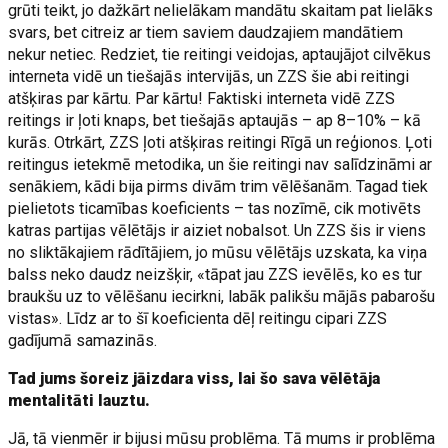
grūti teikt, jo dažkārt nelielākam mandātu skaitam pat lielāks
svars, bet citreiz ar tiem saviem daudzajiem mandātiem
nekur netiec. Redziet, tie reitingi veidojas, aptaujājot cilvēkus
interneta vidē un tiešajās intervijās, un ZZS šie abi reitingi
atšķiras par kārtu. Par kārtu! Faktiski interneta vidē ZZS
reitings ir ļoti knaps, bet tiešajās aptaujās – ap 8–10% – kā
kurās. Otrkārt, ZZS ļoti atšķiras reitingi Rīgā un reģionos. Ļoti
reitingus ietekmē metodika, un šie reitingi nav salīdzināmi ar
senākiem, kādi bija pirms divām trim vēlēšanām. Tagad tiek
pielietots ticamības koeficients – tas nozīmē, cik motivēts
katras partijas vēlētājs ir aiziet nobalsot. Un ZZS šis ir viens
no sliktākajiem rādītājiem, jo mūsu vēlētājs uzskata, ka viņa
balss neko daudz neizšķir, «tāpat jau ZZS ievēlēs, ko es tur
braukšu uz to vēlēšanu iecirkni, labāk palikšu mājās pabarošu
vistas». Līdz ar to šī koeficienta dēļ reitingu cipari ZZS
gadījumā samazinās.
Tad jums šoreiz jāizdara viss, lai šo sava vēlētāja
mentalitāti lauztu.
Jā, tā vienmēr ir bijusi mūsu problēma. Tā mums ir problēma