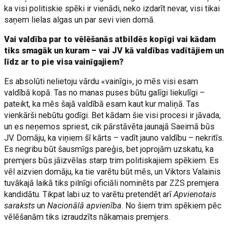
ka visi politiskie spēki ir vienādi, neko izdarīt nevar, visi tikai
saņem lielas algas un par sevi vien domā.
Vai valdība par to vēlēšanās atbildēs kopīgi vai kādam
tiks smagāk un kuram – vai JV kā valdības vadītājiem un
līdz ar to pie visa vainīgajiem?
Es absolūti nelietoju vārdu «vainīgi», jo mēs visi esam
valdībā kopā. Tas no manas puses būtu galīgi liekulīgi –
pateikt, ka mēs šajā valdībā esam kaut kur maliņā. Tas
vienkārši nebūtu godīgi. Bet kādam šie visi procesi ir jāvada,
un es neņemos spriest, cik pārstāvēta jaunajā Saeimā būs
JV. Domāju, ka viņiem šī kārts – vadīt jauno valdību – nekritīs.
Es negribu būt šausmīgs pareģis, bet joprojām uzskatu, ka
premjers būs jāizvēlas starp trim politiskajiem spēkiem. Es
vēl aizvien domāju, ka tie varētu būt mēs, un Viktors Valainis
tuvākajā laikā tiks pilnīgi oficiāli nominēts par ZZS premjera
kandidātu. Tikpat labi uz to varētu pretendēt arī
Apvienotais
saraksts
un
Nacionālā apvienība
. No šiem trim spēkiem pēc
vēlēšanām tiks izraudzīts nākamais premjers.