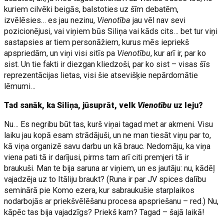
kuriem cilvēki beigās, balstoties uz šīm debatēm,
izvēlēsies… es jau nezinu,
Vienotība
jau vēl nav sevi
pozicionējusi, vai viņiem būs Siliņa vai kāds cits… bet tur viņi
sastapsies ar tiem personāžiem, kurus mēs iepriekš
apspriedām, un viņi visi sitīs pa
Vienotību
, kur arī ir, par ko
sist. Un tie fakti ir diezgan kliedzoši, par ko sist – visas šīs
reprezentācijas lietas, visi šie atsevišķie nepārdomātie
lēmumi…
Tad sanāk, ka Siliņa, jūsuprāt, velk
Vienotību
uz leju?
Nu… Es negribu būt tas, kurš viņai tagad met ar akmeni. Visu
laiku jau kopā esam strādājuši, un ne man tiesāt viņu par to,
kā viņa organizē savu darbu un kā brauc. Nedomāju, ka viņa
viena pati tā ir darījusi, pirms tam arī citi premjeri tā ir
braukuši. Man te bija saruna ar viņiem, un es jautāju: nu, kādēļ
vajadzēja uz to Itāliju braukt? (Runa ir par JV spices dalību
seminārā pie Komo ezera, kur sabraukušie starplaikos
nodarbojās ar priekšvēlēšanu procesa apspriešanu – red.) Nu,
kāpēc tas bija vajadzīgs? Priekš kam? Tagad – šajā laikā!