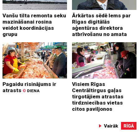
Vanšu tilta remonta seku
Ārkārtas sēdē lems par
mazināšanai rosina
Rīgas digitālās
veidot koordinācijas
aģentūras direktora
grupu
atbrīvošanu no amata
Pagaidu risinājums ir
Visiem Rīgas
atrasts
Centrāltirgus gaļas
©
DIENA
tirgotājiem atrastas
tirdzniecības vietas
citos paviljonos
Vairāk
RĪGĀ