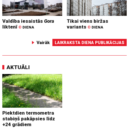
Valdība iesaistās
Gora
Tikai viens biržas
liktenī
variants
©
DIENA
©
DIENA
Vairāk
LAIKRAKSTA DIENA PUBLIKĀCIJAS
AKTUĀLI
Piektdien termometra
stabiņš pakāpsies līdz
+24 grādiem