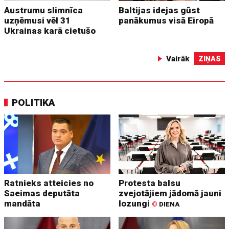
Austrumu slimnīca
Baltijas idejas gūst
uzņēmusi vēl 31
panākumus visā Eiropā
Ukrainas karā cietušo
Vairāk
ZIŅAS
POLITIKA
Ratnieks atteicies no
Protesta balsu
Saeimas deputāta
zvejotājiem jādomā jauni
mandāta
lozungi
©
DIENA