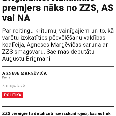
premjers nāks no ZZS, AS
vai NA
Par reitingu kritumu, vainīgajiem un to, kā
varētu izskatīties pēcvēlēšanu valdības
koalīcija, Agneses Margēvičas saruna ar
ZZS smagsvaru, Saeimas deputātu
Augustu Brigmani.
AGNESE MARGĒVIČA
Diena
7. maijs, 5:55
POLITIKA
ZZS vienīgie tā detalizēti nav izskaidrojuši, kas notiek