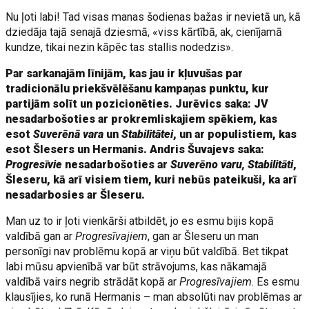
Nu ļoti labi! Tad visas manas šodienas bažas ir nevietā un, kā
dziedāja tajā senajā dziesmā, «viss kārtībā, ak, cienījamā
kundze, tikai nezin kāpēc tas stallis nodedzis».
Par sarkanajām līnijām, kas jau ir kļuvušas par
tradicionālu priekšvēlēšanu kampaņas punktu, kur
partijām solīt un pozicionēties. Jurēvics saka: JV
nesadarbošoties ar prokremliskajiem spēkiem, kas
esot
Suverēnā vara
un
Stabilitātei
, un ar populistiem, kas
esot Šlesers un Hermanis. Andris Šuvajevs saka:
Progresīvie
nesadarbošoties ar
Suverēno varu, Stabilitāti
,
Šleseru, kā arī visiem tiem, kuri nebūs pateikuši, ka arī
nesadarbosies ar Šleseru.
Man uz to ir ļoti vienkārši atbildēt, jo es esmu bijis kopā
valdībā gan ar
Progresīvajiem
, gan ar Šleseru un man
personīgi nav problēmu kopā ar viņu būt valdībā. Bet tikpat
labi mūsu apvienībā var būt strāvojums, kas nākamajā
valdībā vairs negrib strādāt kopā ar
Progresīvajiem
. Es esmu
klausījies, ko runā Hermanis – man absolūti nav problēmas ar