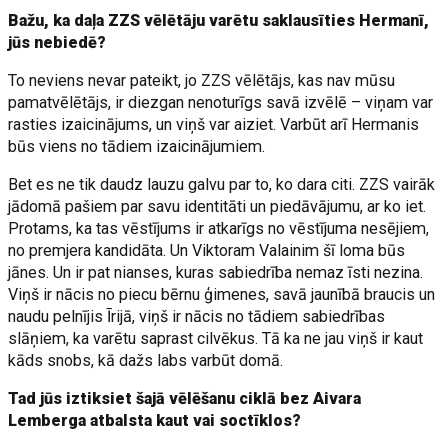
Bažu, ka daļa ZZS vēlētāju varētu saklausīties Hermanī,
jūs nebiedē?
To neviens nevar pateikt, jo ZZS vēlētājs, kas nav mūsu
pamatvēlētājs, ir diezgan nenoturīgs savā izvēlē – viņam var
rasties izaicinājums, un viņš var aiziet. Varbūt arī Hermanis
būs viens no tādiem izaicinājumiem.
Bet es ne tik daudz lauzu galvu par to, ko dara citi. ZZS vairāk
jādomā pašiem par savu identitāti un piedāvājumu, ar ko iet.
Protams, ka tas vēstījums ir atkarīgs no vēstījuma nesējiem,
no premjera kandidāta. Un Viktoram Valainim šī loma būs
jānes. Un ir pat nianses, kuras sabiedrība nemaz īsti nezina.
Viņš ir nācis no piecu bērnu ģimenes, savā jaunībā braucis un
naudu pelnījis Īrijā, viņš ir nācis no tādiem sabiedrības
slāņiem, ka varētu saprast cilvēkus. Tā ka ne jau viņš ir kaut
kāds snobs, kā dažs labs varbūt domā.
Tad jūs iztiksiet šajā vēlēšanu ciklā bez Aivara
Lemberga atbalsta kaut vai soctīklos?