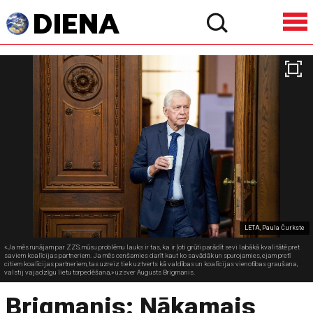
LETA, Paula Čurkste
«Ja mēs runājam par ZZS, mūsu problēmu lauks ir tas, ka ir ļoti grūti parādīt sevi labākā kvalitātē pret
saviem koalīcijas partneriem. Ja mēs cenšamies darīt kaut ko savādāk un spurojamies, ejam pretī
citiem koalīcijas partneriem, tas uzreiz tiek uztverts kā valdības un koalīcijas vienotības graušana,
valstij vajadzīgu lietu torpedēšana,» uzsver Augusts Brigmanis.
Brigmanis: Nākamais