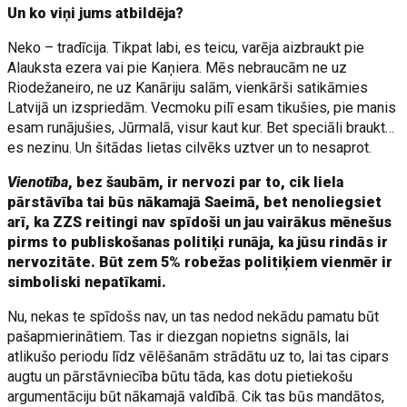
Un ko viņi jums atbildēja?
Neko – tradīcija. Tikpat labi, es teicu, varēja aizbraukt pie
Alauksta ezera vai pie Kaņiera. Mēs nebraucām ne uz
Riodežaneiro, ne uz Kanāriju salām, vienkārši satikāmies
Latvijā un izspriedām. Vecmoku pilī esam tikušies, pie manis
esam runājušies, Jūrmalā, visur kaut kur. Bet speciāli braukt…
es nezinu. Un šitādas lietas cilvēks uztver un to nesaprot.
Vienotība
, bez šaubām, ir nervozi par to, cik liela
pārstāvība tai būs nākamajā Saeimā, bet nenoliegsiet
arī, ka ZZS reitingi nav spīdoši un jau vairākus mēnešus
pirms to publiskošanas politiķi runāja, ka jūsu rindās ir
nervozitāte. Būt zem 5% robežas politiķiem vienmēr ir
simboliski nepatīkami.
Nu, nekas te spīdošs nav, un tas nedod nekādu pamatu būt
pašapmierinātiem. Tas ir diezgan nopietns signāls, lai
atlikušo periodu līdz vēlēšanām strādātu uz to, lai tas cipars
augtu un pārstāvniecība būtu tāda, kas dotu pietiekošu
argumentāciju būt nākamajā valdībā. Cik tas būs mandātos,