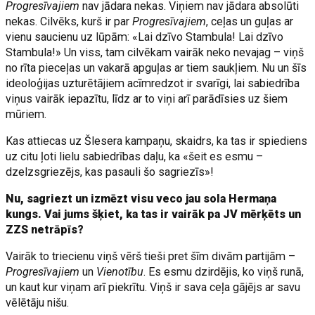
Progresīvajiem
nav jādara nekas. Viņiem nav jādara absolūti
nekas. Cilvēks, kurš ir par
Progresīvajiem
, ceļas un guļas ar
vienu saucienu uz lūpām: «Lai dzīvo Stambula! Lai dzīvo
Stambula!» Un viss, tam cilvēkam vairāk neko nevajag – viņš
no rīta pieceļas un vakarā apguļas ar tiem saukļiem. Nu un šīs
ideoloģijas uzturētājiem acīmredzot ir svarīgi, lai sabiedrība
viņus vairāk iepazītu, līdz ar to viņi arī parādīsies uz šiem
mūriem.
Kas attiecas uz Šlesera kampaņu, skaidrs, ka tas ir spiediens
uz citu ļoti lielu sabiedrības daļu, ka «šeit es esmu –
dzelzsgriezējs, kas pasauli šo sagriezīs»!
Nu, sagriezt un izmēzt visu veco jau sola Hermaņa
kungs. Vai jums šķiet, ka tas ir vairāk pa JV mērķēts un
ZZS netrāpīs?
Vairāk to triecienu viņš vērš tieši pret šīm divām partijām –
Progresīvajiem
un
Vienotību
. Es esmu dzirdējis, ko viņš runā,
un kaut kur viņam arī piekrītu. Viņš ir sava ceļa gājējs ar savu
vēlētāju nišu.