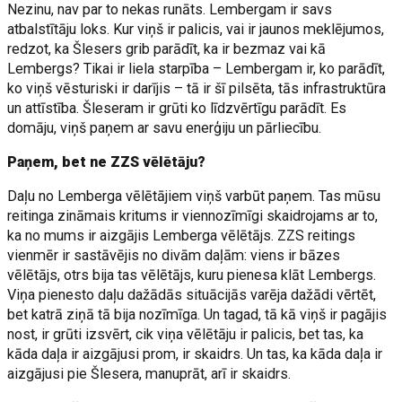
Nezinu, nav par to nekas runāts. Lembergam ir savs
atbalstītāju loks. Kur viņš ir palicis, vai ir jaunos meklējumos,
redzot, ka Šlesers grib parādīt, ka ir bezmaz vai kā
Lembergs? Tikai ir liela starpība – Lembergam ir, ko parādīt,
ko viņš vēsturiski ir darījis – tā ir šī pilsēta, tās infrastruktūra
un attīstība. Šleseram ir grūti ko līdzvērtīgu parādīt. Es
domāju, viņš paņem ar savu enerģiju un pārliecību.
Paņem, bet ne ZZS vēlētāju?
Daļu no Lemberga vēlētājiem viņš varbūt paņem. Tas mūsu
reitinga zināmais kritums ir viennozīmīgi skaidrojams ar to,
ka no mums ir aizgājis Lemberga vēlētājs. ZZS reitings
vienmēr ir sastāvējis no divām daļām: viens ir bāzes
vēlētājs, otrs bija tas vēlētājs, kuru pienesa klāt Lembergs.
Viņa pienesto daļu dažādās situācijās varēja dažādi vērtēt,
bet katrā ziņā tā bija nozīmīga. Un tagad, tā kā viņš ir pagājis
nost, ir grūti izsvērt, cik viņa vēlētāju ir palicis, bet tas, ka
kāda daļa ir aizgājusi prom, ir skaidrs. Un tas, ka kāda daļa ir
aizgājusi pie Šlesera, manuprāt, arī ir skaidrs.