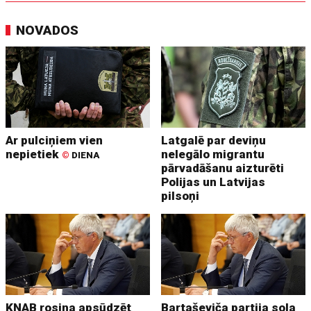
NOVADOS
Ar pulciņiem vien
Latgalē par deviņu
nepietiek
nelegālo migrantu
©
DIENA
pārvadāšanu aizturēti
Polijas un Latvijas
pilsoņi
KNAB rosina apsūdzēt
Bartaševiča partija sola