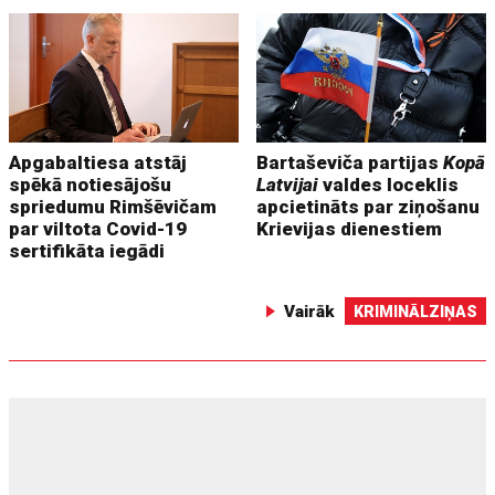
Apgabaltiesa atstāj
Bartaševiča partijas
Kopā
spēkā notiesājošu
Latvijai
valdes loceklis
spriedumu Rimšēvičam
apcietināts par ziņošanu
par viltota Covid-19
Krievijas dienestiem
sertifikāta iegādi
Vairāk
KRIMINĀLZIŅAS