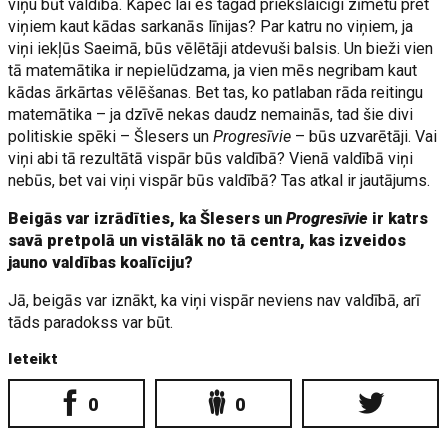
viņu būt valdībā. Kāpēc lai es tagad priekšlaicīgi zīmētu pret
viņiem kaut kādas sarkanās līnijas? Par katru no viņiem, ja
viņi iekļūs Saeimā, būs vēlētāji atdevuši balsis. Un bieži vien
tā matemātika ir nepielūdzama, ja vien mēs negribam kaut
kādas ārkārtas vēlēšanas. Bet tas, ko patlaban rāda reitingu
matemātika – ja dzīvē nekas daudz nemainās, tad šie divi
politiskie spēki – Šlesers un
Progresīvie
– būs uzvarētāji. Vai
viņi abi tā rezultātā vispār būs valdībā? Vienā valdībā viņi
nebūs, bet vai viņi vispār būs valdībā? Tas atkal ir jautājums.
Beigās var izrādīties, ka Šlesers un
Progresīvie
ir katrs
savā pretpolā un vistālāk no tā centra, kas izveidos
jauno valdības koalīciju?
Jā, beigās var iznākt, ka viņi vispār neviens nav valdībā, arī
tāds paradokss var būt.
Ieteikt
0
0