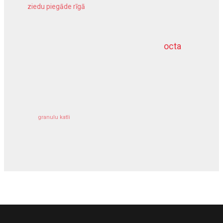
ziedu piegāde rīgā
meliorācijas darbi
octa
dziļurbums
kravu apdrošināšana
granulu katli
siltumsūknis