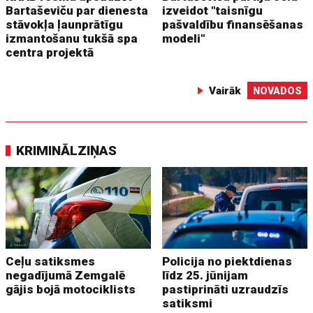
Bartaševiču par dienesta
izveidot "taisnīgu
stāvokļa ļaunprātīgu
pašvaldību finansēšanas
izmantošanu tukšā spa
modeli"
centra projektā
Vairāk
NOVADOS
KRIMINĀLZIŅAS
Ceļu satiksmes
Policija no piektdienas
negadījumā Zemgalē
līdz 25. jūnijam
gājis bojā motociklists
pastiprināti uzraudzīs
satiksmi