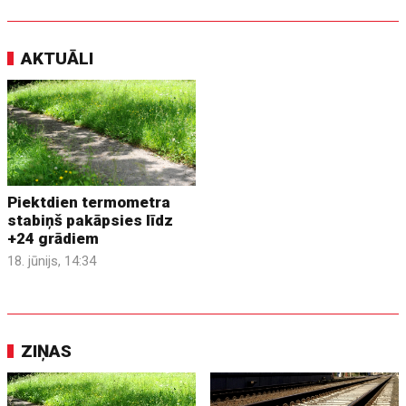
AKTUĀLI
Piektdien termometra
stabiņš pakāpsies līdz
+24 grādiem
18. jūnijs, 14:34
ZIŅAS