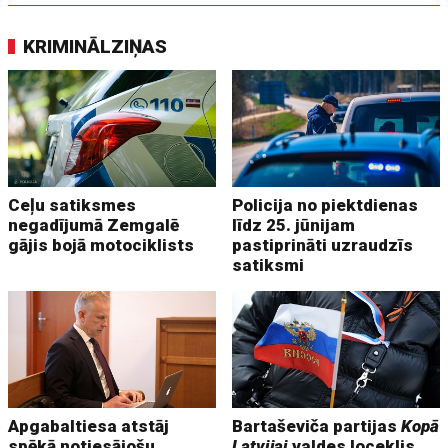
KRIMINĀLZIŅAS
Ceļu satiksmes
Policija no piektdienas
negadījumā Zemgalē
līdz 25. jūnijam
gājis bojā motociklists
pastiprināti uzraudzīs
satiksmi
Apgabaltiesa atstāj
Bartaševiča partijas
Kopā
spēkā notiesājošu
Latvijai
valdes loceklis