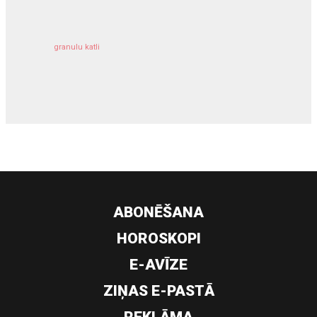
granulu katli
siltumsūknis
ABONĒŠANA
HOROSKOPI
E-AVĪZE
ZIŅAS E-PASTĀ
REKLĀMA