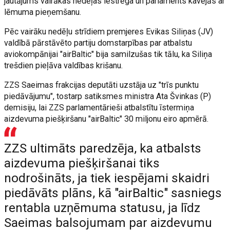
jautājums vairākas nedēļas iestrēga un parlaments kavējās ar
lēmuma pieņemšanu.
Pēc vairāku nedēļu strīdiem premjeres Evikas Siliņas (JV)
valdībā pārstāvēto partiju domstarpības par atbalstu
aviokompānijai "airBaltic" bija samilzušas tik tālu, ka Siliņa
trešdien pieļāva valdības krišanu.
ZZS Saeimas frakcijas deputāti uzstāja uz "trīs punktu
piedāvājumu", tostarp satiksmes ministra Ata Švinkas (P)
demisiju, lai ZZS parlamentārieši atbalstītu īstermiņa
aizdevuma piešķiršanu "airBaltic" 30 miljonu eiro apmērā.
ZZS ultimāts paredzēja, ka atbalsts
aizdevuma piešķiršanai tiks
nodrošināts, ja tiek iespējami skaidri
piedāvāts plāns, kā "airBaltic" sasniegs
rentabla uzņēmuma statusu, ja līdz
Saeimas balsojumam par aizdevumu