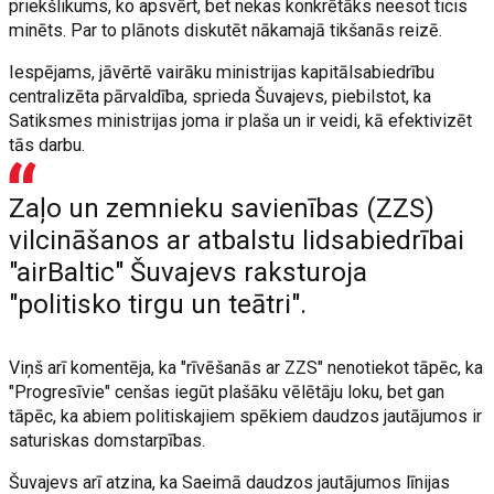
priekšlikums, ko apsvērt, bet nekas konkrētāks neesot ticis
minēts. Par to plānots diskutēt nākamajā tikšanās reizē.
Iespējams, jāvērtē vairāku ministrijas kapitālsabiedrību
centralizēta pārvaldība, sprieda Šuvajevs, piebilstot, ka
Satiksmes ministrijas joma ir plaša un ir veidi, kā efektivizēt
tās darbu.
Zaļo un zemnieku savienības (ZZS)
vilcināšanos ar atbalstu lidsabiedrībai
"airBaltic" Šuvajevs raksturoja
"politisko tirgu un teātri".
Viņš arī komentēja, ka "rīvēšanās ar ZZS" nenotiekot tāpēc, ka
"Progresīvie" cenšas iegūt plašāku vēlētāju loku, bet gan
tāpēc, ka abiem politiskajiem spēkiem daudzos jautājumos ir
saturiskas domstarpības.
Šuvajevs arī atzina, ka Saeimā daudzos jautājumos līnijas