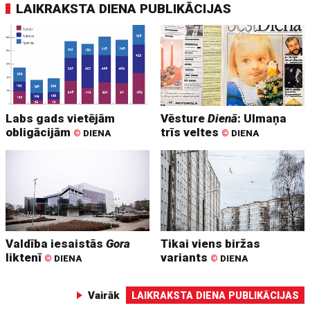
LAIKRAKSTA DIENA PUBLIKĀCIJAS
Labs gads vietējām
Vēsture
Dienā
: Ulmaņa
obligācijām
trīs veltes
©
DIENA
©
DIENA
Valdība iesaistās
Gora
Tikai viens biržas
liktenī
variants
©
DIENA
©
DIENA
Vairāk
LAIKRAKSTA DIENA PUBLIKĀCIJAS