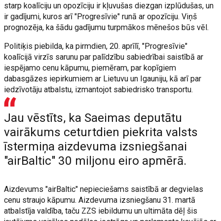
starp koalīciju un opozīciju ir kļuvušas diezgan izplūdušas, un
ir gadījumi, kuros arī "Progresīvie" runā ar opozīciju. Viņš
prognozēja, ka šādu gadījumu turpmākos mēnešos būs vēl.
Politiķis piebilda, ka pirmdien, 20. aprīlī, "Progresīvie"
koalīcijā virzīs sarunu par palīdzību sabiedrībai saistībā ar
iespējamo cenu kāpumu, piemēram, par kopīgiem
dabasgāzes iepirkumiem ar Lietuvu un Igauniju, kā arī par
iedzīvotāju atbalstu, izmantojot sabiedrisko transportu.
Jau vēstīts, ka Saeimas deputātu
vairākums ceturtdien piekrita valsts
īstermiņa aizdevuma izsniegšanai
"airBaltic" 30 miljonu eiro apmērā.
Aizdevums "airBaltic" nepieciešams saistībā ar degvielas
cenu straujo kāpumu. Aizdevuma izsniegšanu 31. martā
atbalstīja valdība, taču ZZS iebildumu un ultimāta dēļ šis