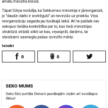
amatu ministra krēslā.
Tāpat Siliņa norādīja, ka Satiksmes ministrija ir jāreorganizē,
jo "daudzi darbi ir iestrēguši" un nevirzās uz priekšu. Viņa
reorganizāciju sagaida jau tuvākajā laikā. Arī te pašlaik nav
sekojusi lielāka konkrētība par to, kas tieši ministrijas
struktūrā strādā slikti un kas, viņasprāt, darāms, lai
steidzami sasniegtu pašas izvirzīto mērķi.
Ieteikt
0
0
SEKO MUMS
Seko līdzi portāla Diena.lv jaunākajām ziņām arī sociālajos
tīklos!