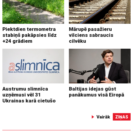
Piektdien termometra
Mārupē pasažieru
stabiņš pakāpsies līdz
vilciens sabraucis
+24 grādiem
cilvēku
Austrumu slimnīca
Baltijas idejas gūst
uzņēmusi vēl 31
panākumus visā Eiropā
Ukrainas karā cietušo
Vairāk
ZIŅAS