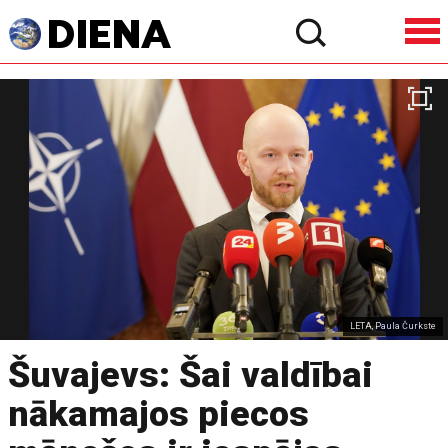
LETA, Paula Čurkste
Šuvajevs: Šai valdībai
nākamajos piecos