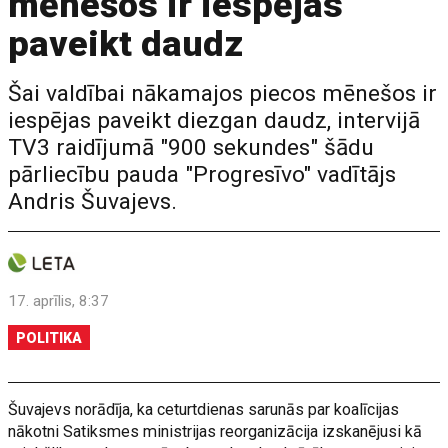
mēnešos ir iespējas
paveikt daudz
Šai valdībai nākamajos piecos mēnešos ir
iespējas paveikt diezgan daudz, intervijā
TV3 raidījumā "900 sekundes" šādu
pārliecību pauda "Progresīvo" vadītājs
Andris Šuvajevs.
17. aprīlis, 8:37
POLITIKA
Šuvajevs norādīja, ka ceturtdienas sarunās par koalīcijas
nākotni Satiksmes ministrijas reorganizācija izskanējusi kā