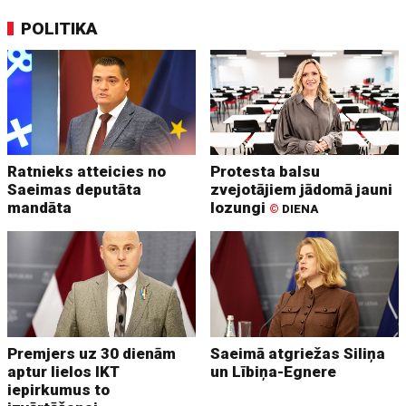
POLITIKA
Ratnieks atteicies no
Protesta balsu
Saeimas deputāta
zvejotājiem jādomā jauni
mandāta
lozungi
©
DIENA
Premjers uz 30 dienām
Saeimā atgriežas Siliņa
aptur lielos IKT
un Lībiņa-Egnere
iepirkumus to