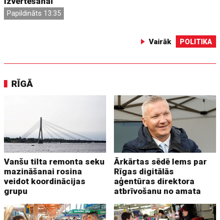
izvērtēšanai
Papildināts 13:35
Vairāk
POLITIKA
RĪGĀ
Vanšu tilta remonta seku
Ārkārtas sēdē lems par
mazināšanai rosina
Rīgas digitālās
veidot koordinācijas
aģentūras direktora
grupu
atbrīvošanu no amata