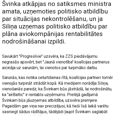
Švinka atkāpjas no satiksmes ministra
amata, uzņemoties politisko atbildību
par situācijas nekontrolēšanu, un ja
Siliņa uzņemas politisko atbildību par
plāna aviokompānijas rentabilitātes
nodrošināšanai izpildi.
Savukārt "Progresīvie" uzsvēra, ka ZZS piedāvājumu
negrasās apsvērt, bet "Jaunā vienotība" koalīcijas partnerus
aicināja uz sarunām, lai vienotos par turpmāko darbu.
Sarunās, kas notika ceturtdienas rītā, koalīcijas partneri tomēr
vienojās turpināt strādāt kopā. Kā medijiem norādīja Siliņa,
vienošanās paredz, ka Švinkam būs jāstrādā, lai nodrošinātu,
ka "airBaltic" ir rentabls uzņēmums. Pretējā gadījumā
Švinkam būs jāuzņemas atbildība, uzsvēra premjere.
Pagaidām gan viņa nav precizējusi, kā tieši īsā laikā varētu
sasniegt šādus rādītājus, tādējādi ļaujot Švinkam saglabāt