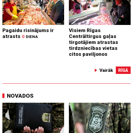
Pagaidu risinājums ir
Visiem Rīgas
atrasts
Centrāltirgus gaļas
©
DIENA
tirgotājiem atrastas
tirdzniecības vietas
citos paviljonos
Vairāk
RĪGĀ
NOVADOS