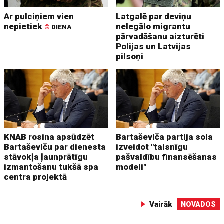
Ar pulciņiem vien
Latgalē par deviņu
nepietiek
nelegālo migrantu
©
DIENA
pārvadāšanu aizturēti
Polijas un Latvijas
pilsoņi
KNAB rosina apsūdzēt
Bartaševiča partija sola
Bartaševiču par dienesta
izveidot "taisnīgu
stāvokļa ļaunprātīgu
pašvaldību finansēšanas
izmantošanu tukšā spa
modeli"
centra projektā
Vairāk
NOVADOS