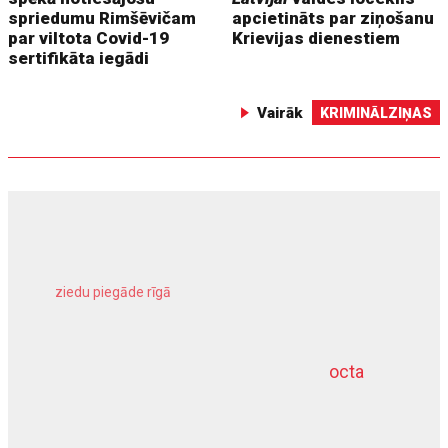
spriedumu Rimšēvičam
apcietināts par ziņošanu
par viltota Covid-19
Krievijas dienestiem
sertifikāta iegādi
Vairāk
KRIMINĀLZIŅAS
ziedu piegāde rīgā
meliorācijas darbi
octa
dziļurbums
kravu apdrošināšana