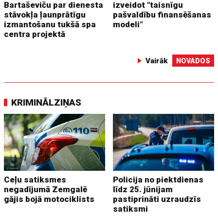
Bartaševiču par dienesta
izveidot "taisnīgu
stāvokļa ļaunprātīgu
pašvaldību finansēšanas
izmantošanu tukšā spa
modeli"
centra projektā
Vairāk
NOVADOS
KRIMINĀLZIŅAS
Ceļu satiksmes
Policija no piektdienas
negadījumā Zemgalē
līdz 25. jūnijam
gājis bojā motociklists
pastiprināti uzraudzīs
satiksmi