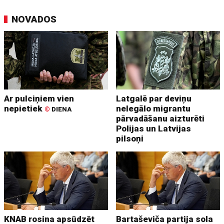
NOVADOS
Ar pulciņiem vien
Latgalē par deviņu
nepietiek
nelegālo migrantu
©
DIENA
pārvadāšanu aizturēti
Polijas un Latvijas
pilsoņi
KNAB rosina apsūdzēt
Bartaševiča partija sola