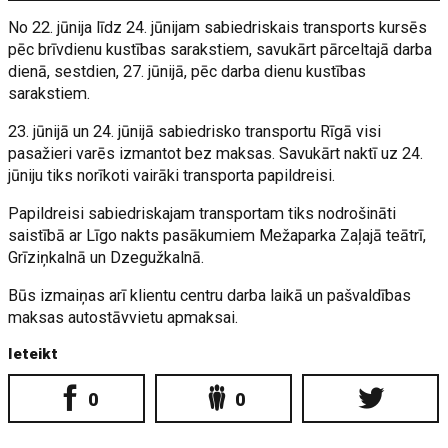
No 22. jūnija līdz 24. jūnijam sabiedriskais transports kursēs
pēc brīvdienu kustības sarakstiem, savukārt pārceltajā darba
dienā, sestdien, 27. jūnijā, pēc darba dienu kustības
sarakstiem.
23. jūnijā un 24. jūnijā sabiedrisko transportu Rīgā visi
pasažieri varēs izmantot bez maksas. Savukārt naktī uz 24.
jūniju tiks norīkoti vairāki transporta papildreisi.
Papildreisi sabiedriskajam transportam tiks nodrošināti
saistībā ar Līgo nakts pasākumiem Mežaparka Zaļajā teātrī,
Grīziņkalnā un Dzegužkalnā.
Būs izmaiņas arī klientu centru darba laikā un pašvaldības
maksas autostāvvietu apmaksai.
Ieteikt
0
0