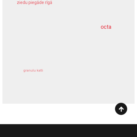
ziedu piegāde rīgā
meliorācijas darbi
octa
dziļurbums
kravu apdrošināšana
granulu katli
siltumsūknis