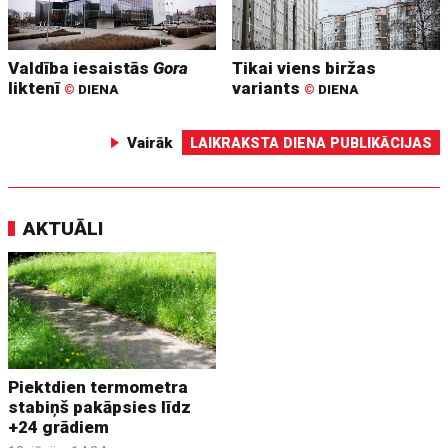
Valdība iesaistās
Gora
Tikai viens biržas
liktenī
variants
©
DIENA
©
DIENA
Vairāk
LAIKRAKSTA DIENA PUBLIKĀCIJAS
AKTUĀLI
Piektdien termometra
stabiņš pakāpsies līdz
+24 grādiem