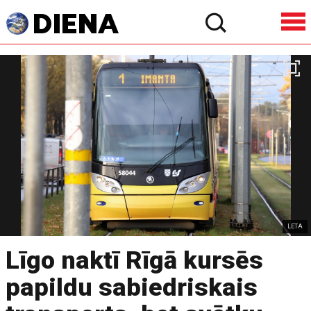
LETA
Līgo naktī Rīgā kursēs
papildu sabiedriskais