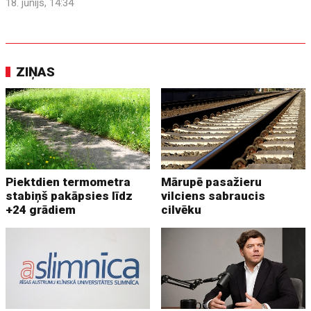
18. jūnijs, 14:34
ZIŅAS
Piektdien termometra
Mārupē pasažieru
stabiņš pakāpsies līdz
vilciens sabraucis
+24 grādiem
cilvēku