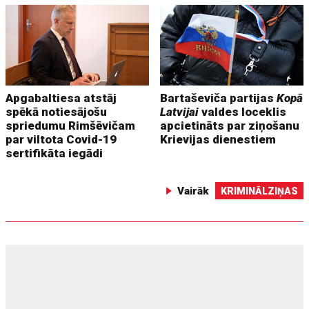
Apgabaltiesa atstāj
Bartaševiča partijas
Kopā
spēkā notiesājošu
Latvijai
valdes loceklis
spriedumu Rimšēvičam
apcietināts par ziņošanu
par viltota Covid-19
Krievijas dienestiem
sertifikāta iegādi
Vairāk
KRIMINĀLZIŅAS