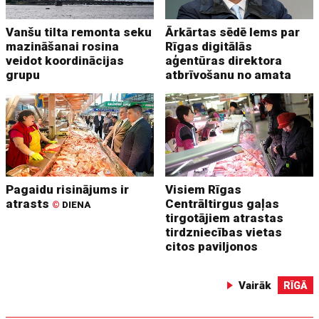
Vanšu tilta remonta seku
Ārkārtas sēdē lems par
mazināšanai rosina
Rīgas digitālās
veidot koordinācijas
aģentūras direktora
grupu
atbrīvošanu no amata
Pagaidu risinājums ir
Visiem Rīgas
atrasts
Centrāltirgus gaļas
©
DIENA
tirgotājiem atrastas
tirdzniecības vietas
citos paviljonos
Vairāk
RĪGĀ