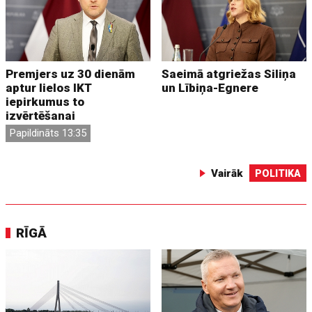
Premjers uz 30 dienām
Saeimā atgriežas Siliņa
aptur lielos IKT
un Lībiņa-Egnere
iepirkumus to
izvērtēšanai
Papildināts 13:35
Vairāk
POLITIKA
RĪGĀ