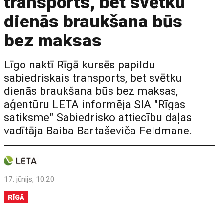
transports, bet svētku
dienās braukšana būs
bez maksas
Līgo naktī Rīgā kursēs papildu
sabiedriskais transports, bet svētku
dienās braukšana būs bez maksas,
aģentūru LETA informēja SIA "Rīgas
satiksme" Sabiedrisko attiecību daļas
vadītāja Baiba Bartaševiča-Feldmane.
17. jūnijs, 10:20
RĪGĀ