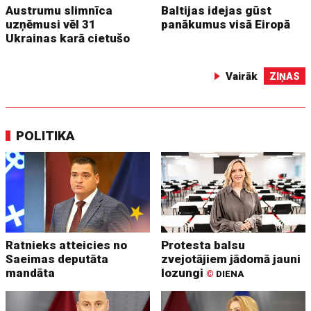
Austrumu slimnīca
Baltijas idejas gūst
uzņēmusi vēl 31
panākumus visā Eiropā
Ukrainas karā cietušo
Vairāk
ZIŅAS
POLITIKA
Ratnieks atteicies no
Protesta balsu
Saeimas deputāta
zvejotājiem jādomā jauni
mandāta
lozungi
©
DIENA