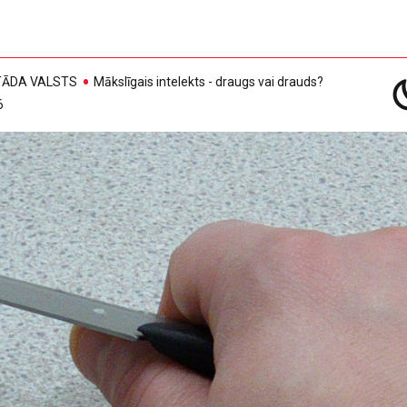
, TĀDA VALSTS
Mākslīgais intelekts - draugs vai drauds?
6