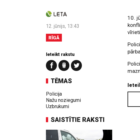
10. j
konfl
12. jūnijs, 13:43
vīrie
RĪGĀ
Polic
pārb
Ieteikt rakstu
Polic
mazn
TĒMAS
Ietei
Policija
Nažu noziegumi
Uzbrukumi
SAISTĪTIE RAKSTI