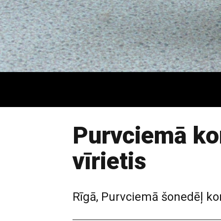
Purvciemā kon
vīrietis
Rīgā, Purvciemā šonedēļ konfl