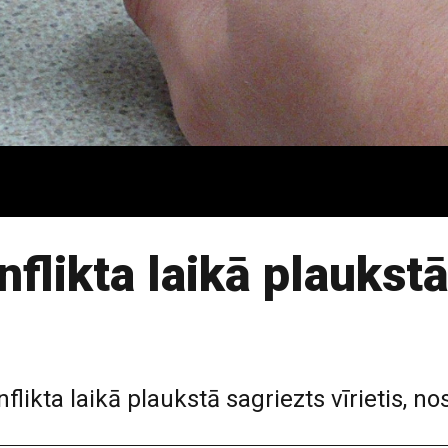
flikta laikā plaukstā
ikta laikā plaukstā sagriezts vīrietis, nos