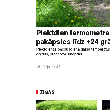
Piektdien termometra
pakāpsies līdz +24 g
Piektdienas pēcpusdienā gaisa temperatūr
grādus, prognozē sinoptiķi.
18. jūnijs, 14:34
ZIŅAS