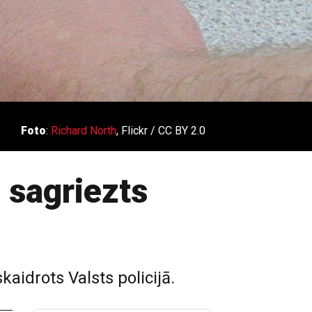
Foto
:
Richard North
, Flickr / CC BY 2.0
 sagriezts
kaidrots Valsts policijā.