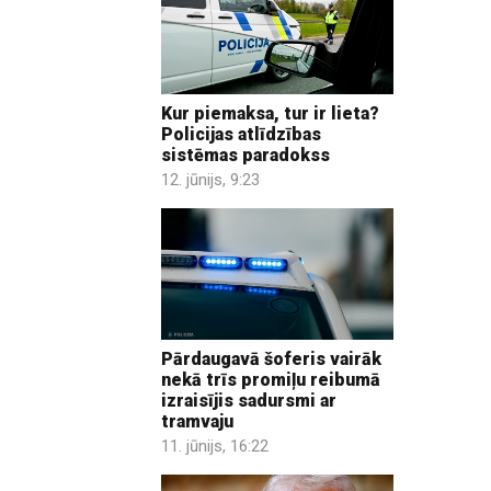
Kur piemaksa, tur ir lieta?
Policijas atlīdzības
sistēmas paradokss
12. jūnijs, 9:23
Pārdaugavā šoferis vairāk
nekā trīs promiļu reibumā
izraisījis sadursmi ar
tramvaju
11. jūnijs, 16:22