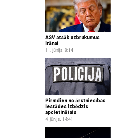
ASV atsāk uzbrukumus
Irānai
11. jūnijs, 8:14
Pirmdien no ārstniecības
iestādes izbēdzis
apcietinātais
4. jūnijs, 14:41