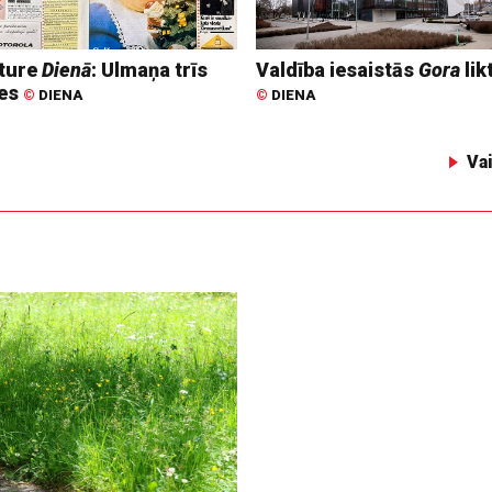
ture
Dienā
: Ulmaņa trīs
Valdība iesaistās
Gora
lik
tes
©
DIENA
©
DIENA
Va