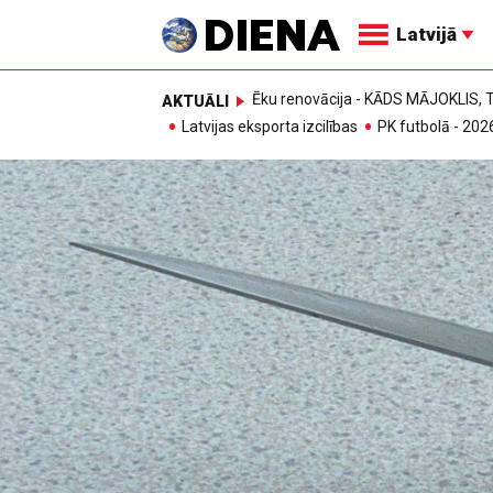
Latvijā
Ēku renovācija - KĀDS MĀJOKLIS
AKTUĀLI
Latvijas eksporta izcilības
PK futbolā - 202