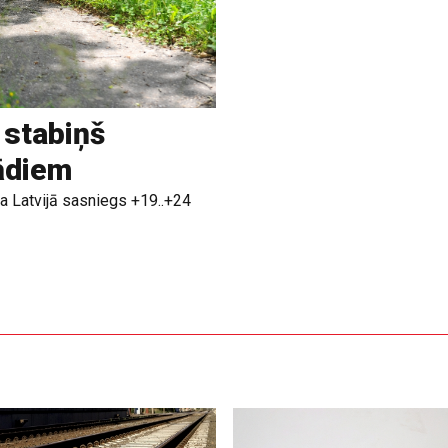
 stabiņš
rādiem
a Latvijā sasniegs +19..+24