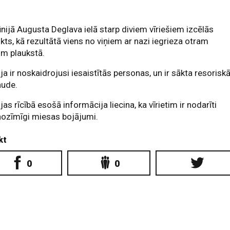
ūnijā Augusta Deglava ielā starp diviem vīriešiem izcēlās
ikts, kā rezultātā viens no viņiem ar nazi iegrieza otram
tim plaukstā.
ija ir noskaidrojusi iesaistītās personas, un ir sākta resorisk
aude.
ijas rīcībā esošā informācija liecina, ka vīrietim ir nodarīti
ozīmīgi miesas bojājumi.
kt
0
0