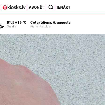
ABONĒT
IENĀKT
Rīgā +19 °C
Ceturtdiena, 6. augusts
Skaidrs
Aisma, Askolds