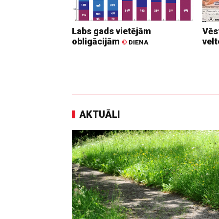
Labs gads vietējām
Vēs
obligācijām
vel
©
DIENA
AKTUĀLI