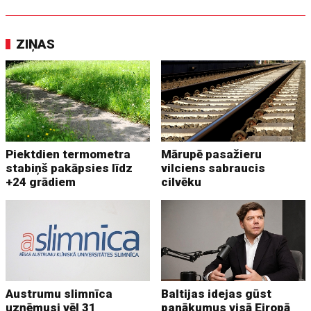
ZIŅAS
Piektdien termometra
Mārupē pasažieru
stabiņš pakāpsies līdz
vilciens sabraucis
+24 grādiem
cilvēku
Austrumu slimnīca
Baltijas idejas gūst
uzņēmusi vēl 31
panākumus visā Eiropā