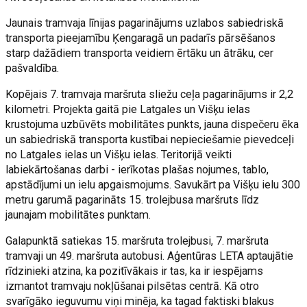
Jaunais tramvaja līnijas pagarinājums uzlabos sabiedriskā
transporta pieejamību Ķengaragā un padarīs pārsēšanos
starp dažādiem transporta veidiem ērtāku un ātrāku, cer
pašvaldība.
Kopējais 7. tramvaja maršruta sliežu ceļa pagarinājums ir 2,2
kilometri. Projekta gaitā pie Latgales un Višķu ielas
krustojuma uzbūvēts mobilitātes punkts, jauna dispečeru ēka
un sabiedriskā transporta kustībai nepieciešamie pievedceļi
no Latgales ielas un Višķu ielas. Teritorijā veikti
labiekārtošanas darbi - ierīkotas plašas nojumes, tablo,
apstādījumi un ielu apgaismojums. Savukārt pa Višķu ielu 300
metru garumā pagarināts 15. trolejbusa maršruts līdz
jaunajam mobilitātes punktam.
Galapunktā satiekas 15. maršruta trolejbusi, 7. maršruta
tramvaji un 49. maršruta autobusi. Aģentūras LETA aptaujātie
rīdzinieki atzina, ka pozitīvākais ir tas, ka ir iespējams
izmantot tramvaju nokļūšanai pilsētas centrā. Kā otro
svarīgāko ieguvumu viņi minēja, ka tagad faktiski blakus