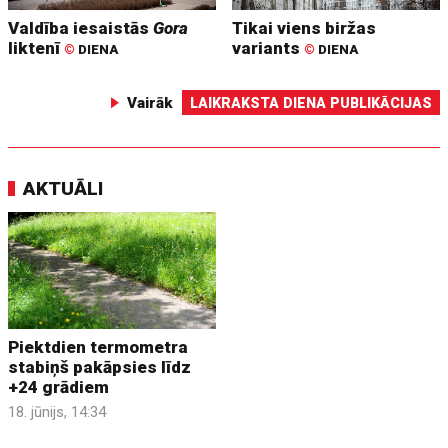
Valdība iesaistās
Gora
Tikai viens biržas
liktenī
variants
©
DIENA
©
DIENA
Vairāk
LAIKRAKSTA DIENA PUBLIKĀCIJAS
AKTUĀLI
Piektdien termometra
stabiņš pakāpsies līdz
+24 grādiem
18. jūnijs, 14:34