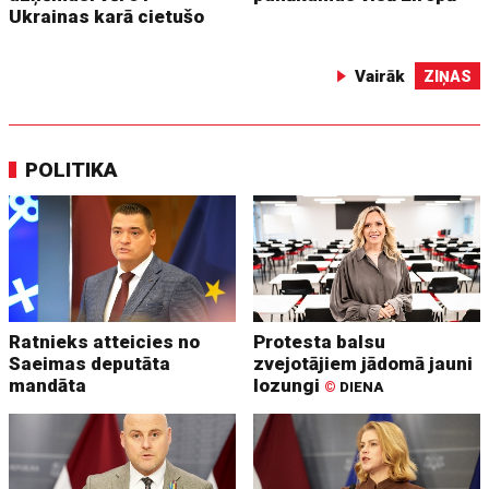
Ukrainas karā cietušo
Vairāk
ZIŅAS
POLITIKA
Ratnieks atteicies no
Protesta balsu
Saeimas deputāta
zvejotājiem jādomā jauni
mandāta
lozungi
©
DIENA