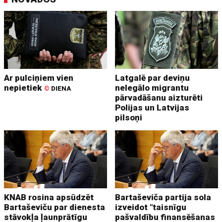
Ar pulciņiem vien
Latgalē par deviņu
nepietiek
nelegālo migrantu
©
DIENA
pārvadāšanu aizturēti
Polijas un Latvijas
pilsoņi
KNAB rosina apsūdzēt
Bartaševiča partija sola
Bartaševiču par dienesta
izveidot "taisnīgu
stāvokļa ļaunprātīgu
pašvaldību finansēšanas