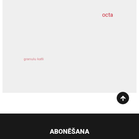
octa
dziļurbums
kravu apdrošināšana
granulu katli
siltumsūknis
ABONĒŠANA