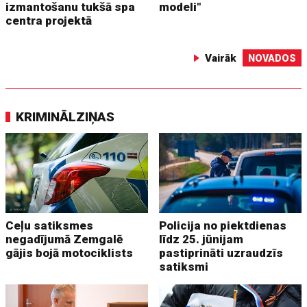
izmantošanu tukšā spa
modeli"
centra projektā
Vairāk
NOVADOS
KRIMINĀLZIŅAS
Ceļu satiksmes
Policija no piektdienas
negadījumā Zemgalē
līdz 25. jūnijam
gājis bojā motociklists
pastiprināti uzraudzīs
satiksmi