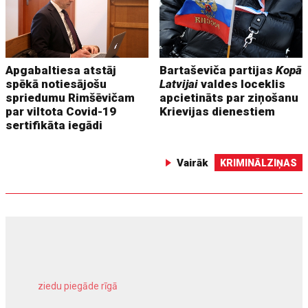
Apgabaltiesa atstāj
Bartaševiča partijas
Kopā
spēkā notiesājošu
Latvijai
valdes loceklis
spriedumu Rimšēvičam
apcietināts par ziņošanu
par viltota Covid-19
Krievijas dienestiem
sertifikāta iegādi
Vairāk
KRIMINĀLZIŅAS
ziedu piegāde rīgā
meliorācijas darbi