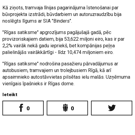
Kā ziņots, tramvaja līnijas pagarinājuma īstenošanai par
būvprojekta izstrādi, būvdarbiem un autoruzraudzību bija
noslēgts līgums ar SIA "Binders".
"Rīgas satiksme" apgrozījums pagājušajā gadā, pēc
provizoriskajiem datiem, bija 53,622 miljoni eiro, kas ir par
2,2% vairāk nekā gadu iepriekš, bet kompānijas peļņa
palielinājās vairākkārtīgi - līdz 10,474 miljoniem eiro.
"Rīgas satiksme" nodrošina pasažieru pārvadājumus ar
autobusiem, tramvajiem un trolejbusiem Rīgā, kā arī
apsaimnieko autostāvvietas pilsētas ielu malās. Uzņēmuma
vienīgais īpašnieks ir Rīgas dome.
Ieteikt
0
0