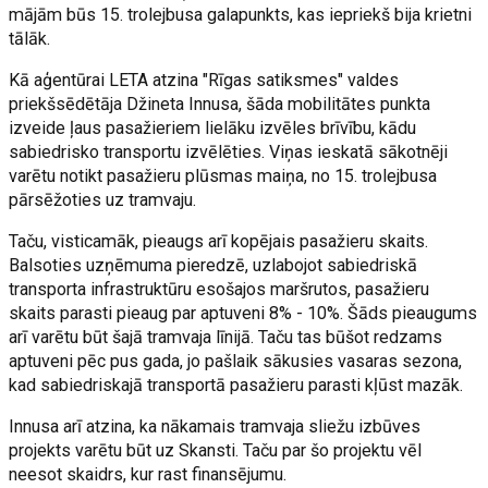
mājām būs 15. trolejbusa galapunkts, kas iepriekš bija krietni
tālāk.
Kā aģentūrai LETA atzina "Rīgas satiksmes" valdes
priekšsēdētāja Džineta Innusa, šāda mobilitātes punkta
izveide ļaus pasažieriem lielāku izvēles brīvību, kādu
sabiedrisko transportu izvēlēties. Viņas ieskatā sākotnēji
varētu notikt pasažieru plūsmas maiņa, no 15. trolejbusa
pārsēžoties uz tramvaju.
Taču, visticamāk, pieaugs arī kopējais pasažieru skaits.
Balsoties uzņēmuma pieredzē, uzlabojot sabiedriskā
transporta infrastruktūru esošajos maršrutos, pasažieru
skaits parasti pieaug par aptuveni 8% - 10%. Šāds pieaugums
arī varētu būt šajā tramvaja līnijā. Taču tas būšot redzams
aptuveni pēc pus gada, jo pašlaik sākusies vasaras sezona,
kad sabiedriskajā transportā pasažieru parasti kļūst mazāk.
Innusa arī atzina, ka nākamais tramvaja sliežu izbūves
projekts varētu būt uz Skansti. Taču par šo projektu vēl
neesot skaidrs, kur rast finansējumu.