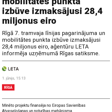
mobilitātes punkta
izbūve izmaksājusi 28,4
miljonus eiro
Rīgā 7. tramvaja līnijas pagarinājuma un
mobilitātes punkta izbūve izmaksājusi
28,4 miljonus eiro, aģentūru LETA
informēja uzņēmumā Rīgas satiksme.
1. jūnijs, 15:13
RĪGĀ
Minēto projektu finansēja no Eiropas Savienības
Atveseļošanas un noturības mehānisma.