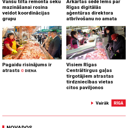
Vanšu tilta remonta seku
Ārkārtas sēdē lems par
mazināšanai rosina
Rīgas digitālās
veidot koordinācijas
aģentūras direktora
grupu
atbrīvošanu no amata
Pagaidu risinājums ir
Visiem Rīgas
atrasts
Centrāltirgus gaļas
©
DIENA
tirgotājiem atrastas
tirdzniecības vietas
citos paviljonos
Vairāk
RĪGĀ
NOVADOS