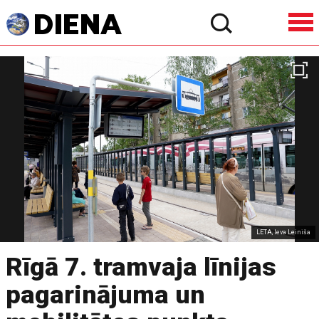
LETA, Ieva Leiniša
Rīgā 7. tramvaja līnijas
pagarinājuma un