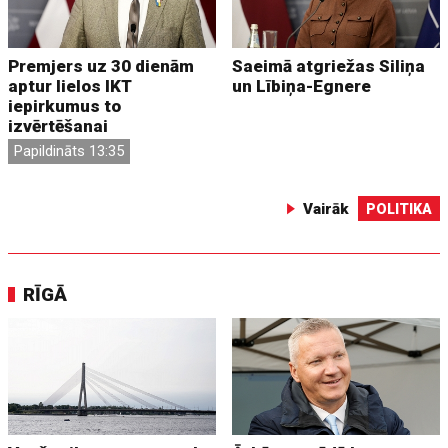
Premjers uz 30 dienām
Saeimā atgriežas Siliņa
aptur lielos IKT
un Lībiņa-Egnere
iepirkumus to
izvērtēšanai
Papildināts 13:35
Vairāk
POLITIKA
RĪGĀ