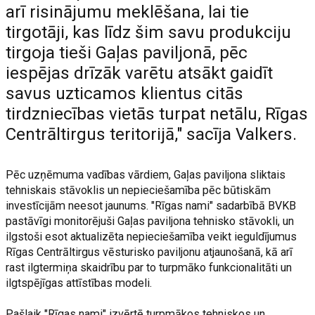
arī risinājumu meklēšana, lai tie
tirgotāji, kas līdz šim savu produkciju
tirgoja tieši Gaļas paviljonā, pēc
iespējas drīzāk varētu atsākt gaidīt
savus uzticamos klientus citās
tirdzniecības vietās turpat netālu, Rīgas
Centrāltirgus teritorijā," sacīja Valkers.
Pēc uzņēmuma vadības vārdiem, Gaļas paviljona sliktais
tehniskais stāvoklis un nepieciešamība pēc būtiskām
investīcijām neesot jaunums. "Rīgas nami" sadarbībā BVKB
pastāvīgi monitorējuši Gaļas paviljona tehnisko stāvokli, un
ilgstoši esot aktualizēta nepieciešamība veikt ieguldījumus
Rīgas Centrāltirgus vēsturisko paviljonu atjaunošanā, kā arī
rast ilgtermiņa skaidrību par to turpmāko funkcionalitāti un
ilgtspējīgas attīstības modeli.
Pašlaik "Rīgas nami" izvērtē turpmākos tehniskos un