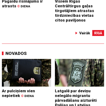
Pagaidu risinājums ir
Visiem Rīgas
atrasts
Centrāltirgus gaļas
©
DIENA
tirgotājiem atrastas
tirdzniecības vietas
citos paviljonos
Vairāk
RĪGĀ
NOVADOS
Ar pulciņiem vien
Latgalē par deviņu
nepietiek
nelegālo migrantu
©
DIENA
pārvadāšanu aizturēti
Polijas un Latvijas