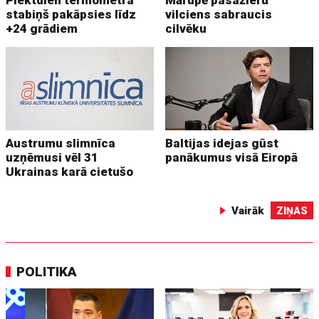
Piektdien termometra
Mārupē pasažieru
stabiņš pakāpsies līdz
vilciens sabraucis
+24 grādiem
cilvēku
Austrumu slimnīca
Baltijas idejas gūst
uzņēmusi vēl 31
panākumus visā Eiropā
Ukrainas karā cietušo
Vairāk
ZIŅAS
POLITIKA