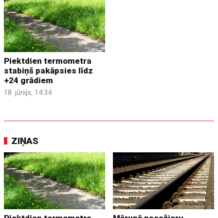
Piektdien termometra
stabiņš pakāpsies līdz
+24 grādiem
18. jūnijs, 14:34
ZIŅAS