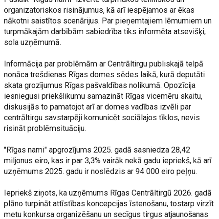
organizatoriskos risinājumus, kā arī iespējamos ar ēkas
nākotni saistītos scenārijus. Par pieņemtajiem lēmumiem un
turpmākajām darbībām sabiedrība tiks informēta atsevišķi,
sola uzņēmumā.
Informācija par problēmām ar Centrāltirgu publiskajā telpā
nonāca trešdienas Rīgas domes sēdes laikā, kurā deputāti
skata grozījumus Rīgas pašvaldības nolikumā. Opozīcija
iesniegusi priekšlikumu samazināt Rīgas vicemēru skaitu,
diskusijās to pamatojot arī ar domes vadības izvēli par
centrāltirgu savstarpēji komunicēt sociālajos tīklos, nevis
risināt problēmsituāciju.
"Rīgas nami" apgrozījums 2025. gadā sasniedza 28,42
miljonus eiro, kas ir par 3,3% vairāk nekā gadu iepriekš, kā arī
uzņēmums 2025. gadu ir noslēdzis ar 94 000 eiro peļņu.
Iepriekš ziņots, ka uzņēmums Rīgas Centrāltirgū 2026. gadā
plāno turpināt attīstības koncepcijas īstenošanu, tostarp virzīt
metu konkursa organizēšanu un secīgus tirgus atjaunošanas