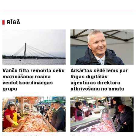
RĪGĀ
Vanšu tilta remonta seku
Ārkārtas sēdē lems par
mazināšanai rosina
Rīgas digitālās
veidot koordinācijas
aģentūras direktora
grupu
atbrīvošanu no amata