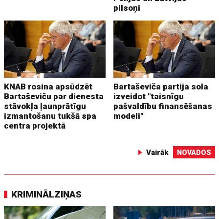
pilsoņi
KNAB rosina apsūdzēt
Bartaševiča partija sola
Bartaševiču par dienesta
izveidot "taisnīgu
stāvokļa ļaunprātīgu
pašvaldību finansēšanas
izmantošanu tukšā spa
modeli"
centra projektā
Vairāk
NOVADOS
KRIMINĀLZIŅAS