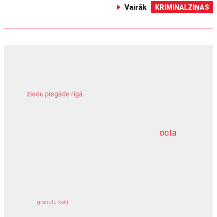
Vairāk
KRIMINĀLZIŅAS
ziedu piegāde rīgā
meliorācijas darbi
octa
dziļurbums
kravu apdrošināšana
granulu katli
siltumsūknis