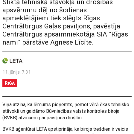
Sliktā tehniskā stāvokļa un drošības
apsvērumu dēļ no šodienas
apmeklētājiem tiek slēgts Rīgas
Centrāltirgus Gaļas paviljons, pavēstīja
Centrāltirgus apsaimniekotāja SIA "Rīgas
nami" pārstāve Agnese Līcīte.
11. jūnijs, 7:31
RĪGĀ
Viņa atzina, ka lēmums pieņemts, ņemot vērā ēkas tehnisko
stāvokli un gaidāmo Būvniecības valsts kontroles biroja
(BVKB) atzinumu par paviljona drošību.
BVKB aģentūrai LETA apstiprināja, ka birojs trešdien ir veicis