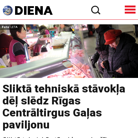
Foto
: LETA
Sliktā tehniskā stāvokļa
dēļ slēdz Rīgas
Centrāltirgus Gaļas
paviljonu