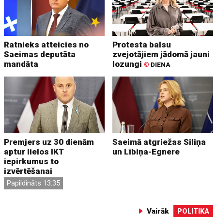
Ratnieks atteicies no
Protesta balsu
Saeimas deputāta
zvejotājiem jādomā jauni
mandāta
lozungi
©
DIENA
Premjers uz 30 dienām
Saeimā atgriežas Siliņa
aptur lielos IKT
un Lībiņa-Egnere
iepirkumus to
izvērtēšanai
Papildināts 13:35
Vairāk
POLITIKA