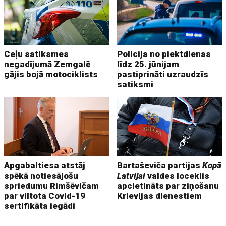
Ceļu satiksmes
Policija no piektdienas
negadījumā Zemgalē
līdz 25. jūnijam
gājis bojā motociklists
pastiprināti uzraudzīs
satiksmi
Apgabaltiesa atstāj
Bartaševiča partijas
Kopā
spēkā notiesājošu
Latvijai
valdes loceklis
spriedumu Rimšēvičam
apcietināts par ziņošanu
par viltota Covid-19
Krievijas dienestiem
sertifikāta iegādi