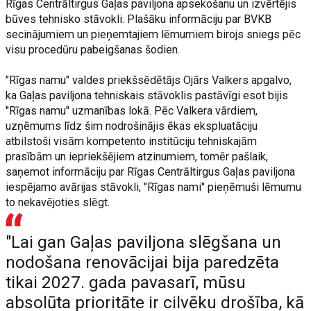
Rīgas Centrāltirgus Gaļas paviljona apsekošanu un izvērtējis
būves tehnisko stāvokli. Plašāku informāciju par BVKB
secinājumiem un pieņemtajiem lēmumiem birojs sniegs pēc
visu procedūru pabeigšanas šodien.
"Rīgas namu" valdes priekšsēdētājs Ojārs Valkers apgalvo,
ka Gaļas paviljona tehniskais stāvoklis pastāvīgi esot bijis
"Rīgas namu" uzmanības lokā. Pēc Valkera vārdiem,
uzņēmums līdz šim nodrošinājis ēkas ekspluatāciju
atbilstoši visām kompetento institūciju tehniskajām
prasībām un iepriekšējiem atzinumiem, tomēr pašlaik,
saņemot informāciju par Rīgas Centrāltirgus Gaļas paviljona
iespējamo avārijas stāvokli, "Rīgas nami" pieņēmuši lēmumu
to nekavējoties slēgt.
"Lai gan Gaļas paviljona slēgšana un
nodošana renovācijai bija paredzēta
tikai 2027. gada pavasarī, mūsu
absolūta prioritāte ir cilvēku drošība, kā