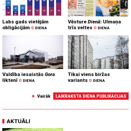
Labs gads vietējām
Vēsture
Dienā
: Ulmaņa
obligācijām
trīs veltes
©
DIENA
©
DIENA
Valdība iesaistās
Gora
Tikai viens biržas
liktenī
variants
©
DIENA
©
DIENA
Vairāk
LAIKRAKSTA DIENA PUBLIKĀCIJAS
AKTUĀLI