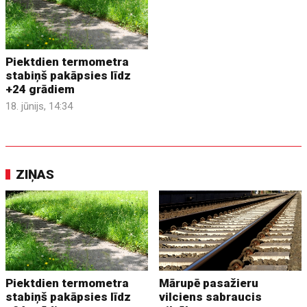
Piektdien termometra
stabiņš pakāpsies līdz
+24 grādiem
18. jūnijs, 14:34
ZIŅAS
Piektdien termometra
Mārupē pasažieru
stabiņš pakāpsies līdz
vilciens sabraucis