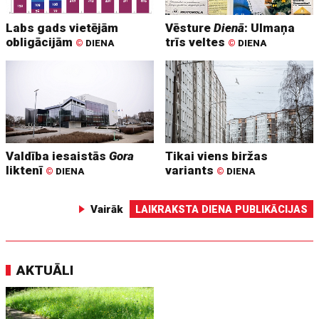
Labs gads vietējām
Vēsture
Dienā
: Ulmaņa
obligācijām
trīs veltes
©
DIENA
©
DIENA
Valdība iesaistās
Gora
Tikai viens biržas
liktenī
variants
©
DIENA
©
DIENA
Vairāk
LAIKRAKSTA DIENA PUBLIKĀCIJAS
AKTUĀLI