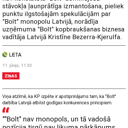
stāvokļa ļaunprātīga izmantošana, pieliek
punktu ilgstošajām spekulācijām par
"Bolt" monopolu Latvijā, norādīja
uzņēmuma "Bolt" kopbraukšanas biznesa
vadītāja Latvijā Kristīne Bezerra-Kjerulfa.
11. jūnijs, 11:30
ZIŅAS
Viņa atzīmē, ka KP izpēte ir apstiprinājums tam, ka "Bolt"
darbība Latvijā atbilst godīgas konkurences principiem.
""Bolt" nav monopols, un tā vadošā
pozīcija tirgū nav likuma pārkāpums.