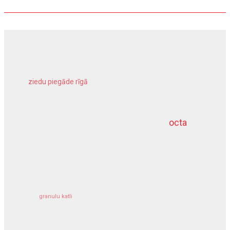
ziedu piegāde rīgā
meliorācijas darbi
octa
dziļurbums
kravu apdrošināšana
granulu katli
siltumsūknis