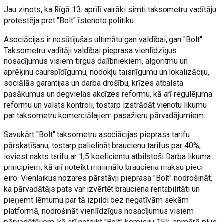
Jau ziņots, ka Rīgā 13. aprīlī vairāki simti taksometru vadītāju
protestēja pret "Bolt" īstenoto politiku.
Asociācijas ir nosūtījušas ultimātu gan valdībai, gan "Bolt".
Taksometru vadītāji valdībai pieprasa vienlīdzīgus
nosacījumus visiem tirgus dalībniekiem, algoritmu un
aprēķinu caurspīdīgumu, nodokļu taisnīgumu un lokalizāciju,
sociālās garantijas un darba drošību, krīzes atbalsta
pasākumus un degvielas akcīzes reformu, kā arī regulējuma
reformu un valsts kontroli, tostarp izstrādāt vienotu likumu
par taksometru komerciālajiem pasažieru pārvadājumiem.
Savukārt "Bolt" taksometru asociācijas pieprasa tarifu
pārskatīšanu, tostarp palielināt braucienu tarifus par 40%,
ieviest nakts tarifu ar 1,5 koeficientu atbilstoši Darba likuma
principiem, kā arī noteikt minimālo brauciena maksu pieci
eiro. Vienlaikus nozares pārstāvji pieprasa "Bolt" nodrošināt,
ka pārvadātājs pats var izvērtēt brauciena rentabilitāti un
pieņemt lēmumu par tā izpildi bez negatīvām sekām
platformā, nodrošināt vienlīdzīgus nosacījumus visiem
pārvadātājiem, kā arī noteikt "Bolt" komisiju 15% apmērā plus