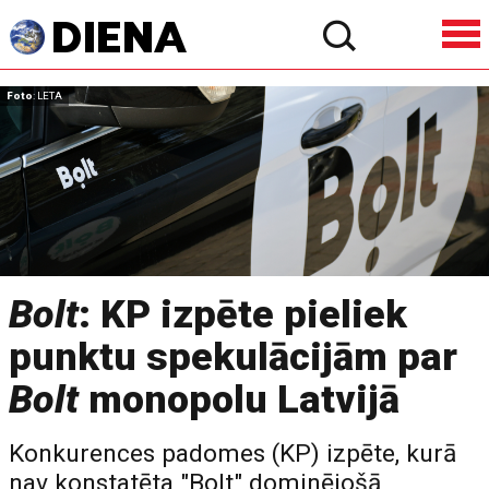
Foto
: LETA
Bolt
: KP izpēte pieliek
punktu spekulācijām par
Bolt
monopolu Latvijā
Konkurences padomes (KP) izpēte, kurā
nav konstatēta "Bolt" dominējošā