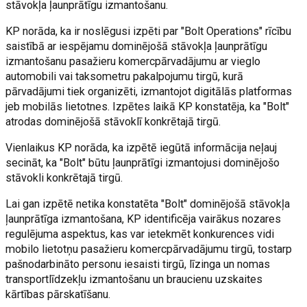
stāvokļa ļaunprātīgu izmantošanu.
KP norāda, ka ir noslēgusi izpēti par "Bolt Operations" rīcību
saistībā ar iespējamu dominējošā stāvokļa ļaunprātīgu
izmantošanu pasažieru komercpārvadājumu ar vieglo
automobili vai taksometru pakalpojumu tirgū, kurā
pārvadājumi tiek organizēti, izmantojot digitālās platformas
jeb mobilās lietotnes. Izpētes laikā KP konstatēja, ka "Bolt"
atrodas dominējošā stāvoklī konkrētajā tirgū.
Vienlaikus KP norāda, ka izpētē iegūtā informācija neļauj
secināt, ka "Bolt" būtu ļaunprātīgi izmantojusi dominējošo
stāvokli konkrētajā tirgū.
Lai gan izpētē netika konstatēta "Bolt" dominējošā stāvokļa
ļaunprātīga izmantošana, KP identificēja vairākus nozares
regulējuma aspektus, kas var ietekmēt konkurences vidi
mobilo lietotņu pasažieru komercpārvadājumu tirgū, tostarp
pašnodarbināto personu iesaisti tirgū, līzinga un nomas
transportlīdzekļu izmantošanu un braucienu uzskaites
kārtības pārskatīšanu.