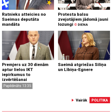
Ratnieks atteicies no
Protesta balsu
Saeimas deputāta
zvejotājiem jādomā jauni
mandāta
lozungi
©
DIENA
Premjers uz 30 dienām
Saeimā atgriežas Siliņa
aptur lielos IKT
un Lībiņa-Egnere
iepirkumus to
izvērtēšanai
Papildināts 13:35
Vairāk
POLITIKA