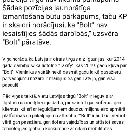
Šādas pozīcijas ļaunprātīga
izmantošana būtu pārkāpums, taču KP
ir skaidri norādījusi, ka "Bolt" nav
iesaistījies šādās darbībās," uzsvēra
"Bolt" pārstāve.
Viņa norāda, ka Latvija ir otrais tirgus aiz Igaunijas, kur 2014.
gadā darbību sāka lietotne "Taxify", kas 2019. gadā kļuva par
"Bolt". Vienlaikus vairāk nekā desmit gadu laikā pasažieru
pārvadājumu nozare ir mainījusies gan Latvijā, gan visā
pasaulē.
Pēc viņas teiktā, vietu Latvijas tirgū "Bolt" ir ieguvis ar
ilgstošu un mērķtiecīgu darbu, piesaistot gan šoferus, gan
klientus, kā arī ar ieguldījumiem daudzu miljonu eiro apmērā
platformas un pakalpojumu attīstībā. ""Bolt" ir audzis, ņemot
vērā gan pasažieru, gan šoferu vajadzības un attīstot savas
tehnoloģijas globālā konkurencē ar citām mobilitātes