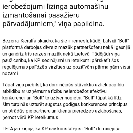
ierobežojumi līzinga automašīnu
izmantošanai pasažieru
pārvadājumiem," viņa papildina.
Bezerra-Kjerulfa skaidro, ka šie ir iemesli, kādēļ Latvijā "Bolt"
platformā darbojas divreiz mazāk partneršoferu nekā Igaunijā
un gandrīz trīs reizes mazāk nekā Lietuvā. Tādējādi viņa
pauž cerību, ka KP secinājumi un ieteikumi pārskatīt šos
regulējumus palīdzēs virzīties uz pozitīvām pārmaiņām visai
nozarei.
Tāpat viņa piebilst, ka dominējošs stāvoklis uzliek papildu
atbildību ar uzņēmuma rīcību neierobežot efektīvu
konkurenci, un "Bolt" to uztver nopietni. "Bolt" tāpat kā līdz
šim turpinās uzturēt augstus godīgas konkurences principus
un strādās pie partneru un klientu pieredzes uzlabošanas,
ņemot vērā KP ieteikumus.
LETA jau ziņoja, ka KP nav konstatējusi "Bolt" dominējošā