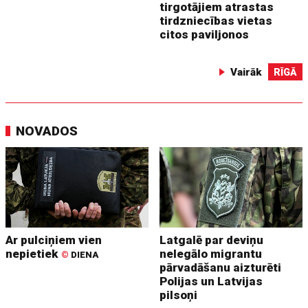
tirgotājiem atrastas
tirdzniecības vietas
citos paviljonos
Vairāk
RĪGĀ
NOVADOS
Ar pulciņiem vien
Latgalē par deviņu
nepietiek
nelegālo migrantu
©
DIENA
pārvadāšanu aizturēti
Polijas un Latvijas
pilsoņi