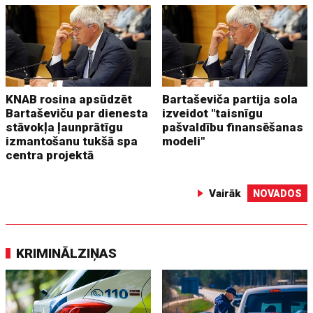
KNAB rosina apsūdzēt
Bartaševiča partija sola
Bartaševiču par dienesta
izveidot "taisnīgu
stāvokļa ļaunprātīgu
pašvaldību finansēšanas
izmantošanu tukšā spa
modeli"
centra projektā
Vairāk
NOVADOS
KRIMINĀLZIŅAS