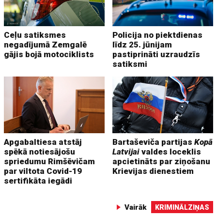
Ceļu satiksmes
Policija no piektdienas
negadījumā Zemgalē
līdz 25. jūnijam
gājis bojā motociklists
pastiprināti uzraudzīs
satiksmi
Apgabaltiesa atstāj
Bartaševiča partijas
Kopā
spēkā notiesājošu
Latvijai
valdes loceklis
spriedumu Rimšēvičam
apcietināts par ziņošanu
par viltota Covid-19
Krievijas dienestiem
sertifikāta iegādi
Vairāk
KRIMINĀLZIŅAS