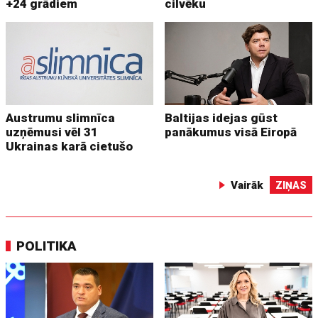
+24 grādiem
cilvēku
Austrumu slimnīca
Baltijas idejas gūst
uzņēmusi vēl 31
panākumus visā Eiropā
Ukrainas karā cietušo
Vairāk
ZIŅAS
POLITIKA