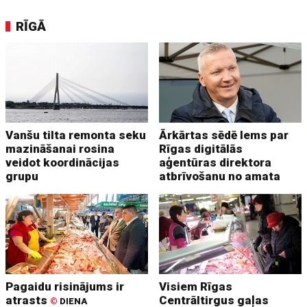
RĪGĀ
Vanšu tilta remonta seku
Ārkārtas sēdē lems par
mazināšanai rosina
Rīgas digitālās
veidot koordinācijas
aģentūras direktora
grupu
atbrīvošanu no amata
Pagaidu risinājums ir
Visiem Rīgas
atrasts
Centrāltirgus gaļas
©
DIENA