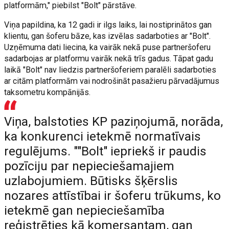
platformām," piebilst "Bolt" pārstāve.
Viņa papildina, ka 12 gadi ir ilgs laiks, lai nostiprinātos gan
klientu, gan šoferu bāze, kas izvēlas sadarboties ar "Bolt".
Uzņēmuma dati liecina, ka vairāk nekā puse partneršoferu
sadarbojas ar platformu vairāk nekā trīs gadus. Tāpat gadu
laikā "Bolt" nav liedzis partneršoferiem paralēli sadarboties
ar citām platformām vai nodrošināt pasažieru pārvadājumus
taksometru kompānijās.
Viņa, balstoties KP paziņojumā, norāda,
ka konkurenci ietekmē normatīvais
regulējums. ""Bolt" iepriekš ir paudis
pozīciju par nepieciešamajiem
uzlabojumiem. Būtisks šķērslis
nozares attīstībai ir šoferu trūkums, ko
ietekmē gan nepieciešamība
reģistrēties kā komersantam, gan